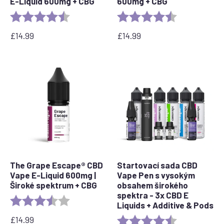
E-Liquid 600mg + CBG
600mg + CBG
Rating:
4.8 out of 5 stars
Rating:
4.3 out of 5 s
£
14.99
£
14.99
The Grape Escape® CBD
Startovací sada CBD
Vape E-Liquid 600mg |
Vape Pen s vysokým
Široké spektrum + CBG
obsahem širokého
spektra - 3x CBD E
Rating:
3.6 out of 5 stars
Liquids + Additive & Pods
£
14.99
Rating:
4.5 out of 5 s