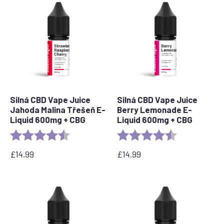
Silná CBD Vape Juice
Silná CBD Vape Juice
Jahoda Malina Třešeň E-
Berry Lemonade E-
Liquid 600mg + CBG
Liquid 600mg + CBG
Rating:
4.1 out of 5 stars
Rating:
4.4 out of 5 s
£
14.99
£
14.99