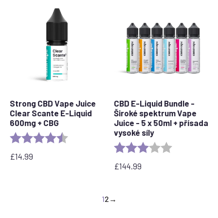
Strong CBD Vape Juice
CBD E-Liquid Bundle -
Clear Scante E-Liquid
Široké spektrum Vape
600mg + CBG
Juice - 5 x 50ml + přísada
vysoké síly
Rating:
4.8 out of 5 stars
Rating:
3.0 out of 5 s
£
14.99
£
144.99
1
2
→