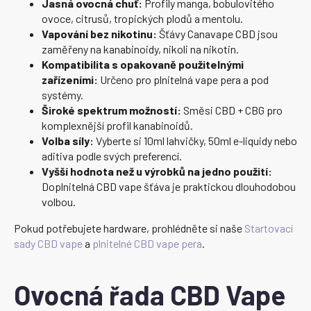
Jasná ovocná chuť:
Profily manga, bobulovitého
ovoce, citrusů, tropických plodů a mentolu.
Vapování bez nikotinu:
Šťávy Canavape CBD jsou
zaměřeny na kanabinoidy, nikoli na nikotin.
Kompatibilita s opakovaně použitelnými
zařízeními:
Určeno pro plnitelná vape pera a pod
systémy.
Široké spektrum možností:
Směsi CBD + CBG pro
komplexnější profil kanabinoidů.
Volba síly:
Vyberte si 10ml lahvičky, 50ml e-liquidy nebo
aditiva podle svých preferencí.
Vyšší hodnota než u výrobků na jedno použití:
Doplnitelná CBD vape šťáva je praktickou dlouhodobou
volbou.
Pokud potřebujete hardware, prohlédněte si naše
Startovací
sady CBD vape
a
plnitelné CBD vape pera
.
Ovocná řada CBD Vape