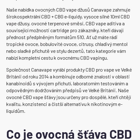
Naše nabídka ovocných CBD vape džusů Canavape zahrnuje
širokospektrální CBD + CBG e-liquidy, vysoce silné 10ml CBD
vape džusy, ovocné terpenové směsi, CBD vape aditiva a
související možnosti cartridge pro zákazníky, kteří dávají
přednost předplněným formátům 510. Ať už máte rádi
tropické ovoce, bobulovité ovoce, citrusy, chladivý mentol
nebo sladké příchutě ve stylu dezertů, tato kategorie vám
nabízí kompletní cestu k ovocnému CBD vapingu.
Společnost Canavape vyrábí produkty CBD pro vape ve Velké
Británii od roku 2014 a kombinuje odborné znalosti v oblasti
kanabinoidů s vývojem příchutí, laboratorním testováním a
odpovědným dodržováním předpisů ve Velké Británii. Naše
ovocné CBD vape šťávy jsou určeny pro dospělé, kteří chtějí
kvalitu, konzistenci a čistší alternativu k nikotinovým e-
liquidům.
Co je ovocná šťáva CBD