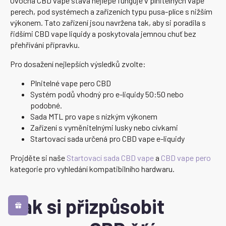
Ovocná CBD vape šťáva nejlépe funguje v plnitelných vape
perech, pod systémech a zařízeních typu pusa-plíce s nižším
výkonem. Tato zařízení jsou navržena tak, aby si poradila s
řidšími CBD vape liquidy a poskytovala jemnou chuť bez
přehřívání přípravku.
Pro dosažení nejlepších výsledků zvolte:
Plnitelné vape pero CBD
Systém podů vhodný pro e-liquidy 50:50 nebo
podobné.
Sada MTL pro vape s nízkým výkonem
Zařízení s vyměnitelnými lusky nebo cívkami
Startovací sada určená pro CBD vape e-liquidy
Projděte si naše
Startovací sada CBD vape
a
CBD vape pero
kategorie pro vyhledání kompatibilního hardwaru.
Jak si přizpůsobit