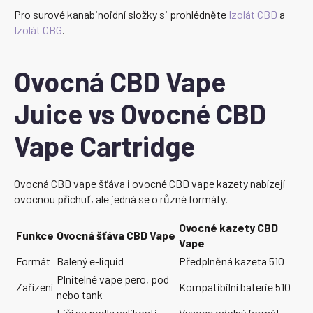
Pro surové kanabinoidní složky si prohlédněte
Izolát CBD
a
Izolát CBG
.
Ovocná CBD Vape
Juice vs Ovocné CBD
Vape Cartridge
Ovocná CBD vape šťáva i ovocné CBD vape kazety nabízejí
ovocnou příchuť, ale jedná se o různé formáty.
Ovocné kazety CBD
Funkce
Ovocná šťáva CBD Vape
Vape
Formát
Balený e-liquid
Předplněná kazeta 510
Plnitelné vape pero, pod
Zařízení
Kompatibilní baterie 510
nebo tank
Liší se podle velikosti
Vysoce odolný formát