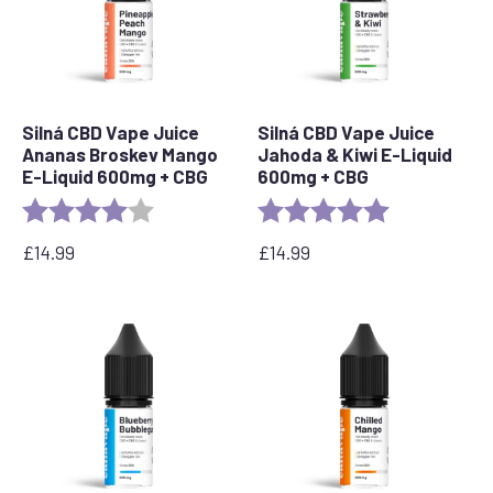
Silná CBD Vape Juice
Silná CBD Vape Juice
Ananas Broskev Mango
Jahoda & Kiwi E-Liquid
E-Liquid 600mg + CBG
600mg + CBG
Rating:
4.0 out of 5 stars
Rating:
5.0 out of 5 s
£
14.99
£
14.99