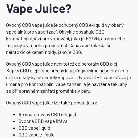
Vape Juice?
Ovocný CBD vape juice je ochucený CBD e-liquid vyrobený
speciálně pro vaporizaci. Obvykle obsahuje CBD,
kompatibilní bázi pro vapování, jako je PG/VG, aroma nebo
terpeny a v mnoha produktech Canavape také další
neintoxické kanabinoidy, jako je CBG.
Ovocný CBD vape juice není totéž co perorální CBD olej.
Kapky CBD oleje jsou určeny k sublingválnímu nebo orálnímu
užití a nikdy by se neměly vapovat. Ovocná CBD vape šťáva je
určena pro kompatibilní vape zařízení a je navržena tak, aby
se při správném zahřátí proměnila v páru.
Ovocný CBD vape juice lze také popsat jako:
Aromatizovaný CBD e-liquid
Ovocná CBD vape šťáva
CBD vape liquid
CBD vape e-liquid