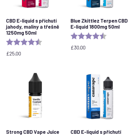
CBD E-liquid s příchutí
Blue Zkittlez Terpen CBD
jahody, maliny a třešně
E-liquid 1800mg 50ml
1250mg 50ml
Rating:
4.7 out of 5 s
Rating:
4.7 out of 5 stars
£
30.00
£
25.00
Strong CBD Vape Juice
CBD E-liquid s příchutí