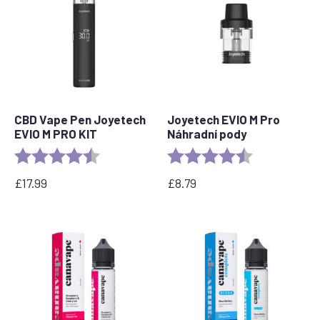
CBD Vape Pen Joyetech
Joyetech EVIO M Pro
EVIO M PRO KIT
Náhradní pody
Rating:
4.5 out of 5 stars
Rating:
4.7 out of 5 s
£
17.99
£
8.79