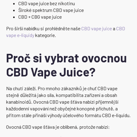
CBD vape juice bez nikotinu
Široké spektrum CBD vape juice
CBD + CBG vape juice
Pro širší nabídku si prohlédněte naše
CBD vape juice
a
CBD
vape e-liquidy
kategorie.
Proč si vybrat ovocnou
CBD Vape Juice?
Na chuti záleží. Pro mnoho zákazníků je chuť CBD vape
stejně důležitá jako síla, kompatibilita zařízení a obsah
kanabinoidů. Ovocná CBD vape šťáva nabízí příjemnější
každodenní vapování než obyčejné konopné příchutě, a
přitom stále přináší výhody účelového formátu CBD e-liquidu.
Ovocná CBD vape šťáva je oblíbená, protože nabízí: