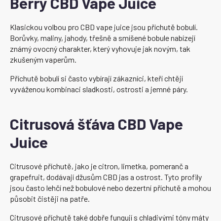
Berry CBD Vape Juice
Klasickou volbou pro CBD vape juice jsou příchutě bobulí.
Borůvky, maliny, jahody, třešně a smíšené bobule nabízejí
známý ovocný charakter, který vyhovuje jak novým, tak
zkušeným vaperům.
Příchutě bobulí si často vybírají zákazníci, kteří chtějí
vyváženou kombinaci sladkosti, ostrosti a jemné páry.
Citrusová šťáva CBD Vape
Juice
Citrusové příchutě, jako je citron, limetka, pomeranč a
grapefruit, dodávají džusům CBD jas a ostrost. Tyto profily
jsou často lehčí než bobulové nebo dezertní příchutě a mohou
působit čistěji na patře.
Citrusové příchutě také dobře fungují s chladivými tóny máty