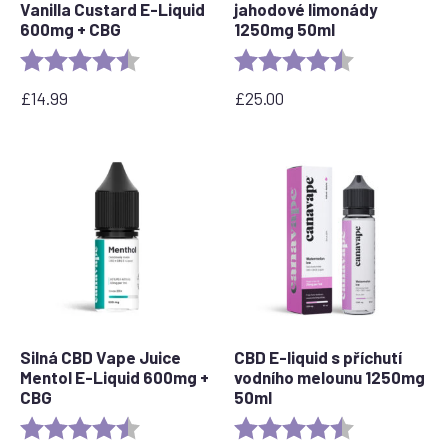
Vanilla Custard E-Liquid
jahodové limonády
600mg + CBG
1250mg 50ml
Rating:
4.6 out of 5 stars
Rating:
4.5 out of 5 s
£
14.99
£
25.00
Silná CBD Vape Juice
CBD E-liquid s příchutí
Mentol E-Liquid 600mg +
vodního melounu 1250mg
CBG
50ml
Rating:
4.5 out of 5 stars
Rating:
4.7 out of 5 s