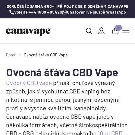
DORUČENÍ ZDARMA £50+ | PŘIPOJTE SE K ODMĚNÁM CANAVAPE
Volejte +44 1608 485420
Chatování ve službě WhatsApp
0
Hledat:
Domů
Ovocná šťáva CBD Vape
Ovocná šťáva CBD Vape
Ovocný CBD vape
přináší chuťově výrazný
způsob, jak si vychutnat CBD vaping bez
nikotinu, s jemnou párou, jasnými ovocnými
profily a vysoce kvalitními kanabinoidy.
Canavape nabízí ovocné CBD vape juice v
několika formátech, včetně širokospektrálních
CBD + CBG e-liquidů, kompaktního
10ml CBD