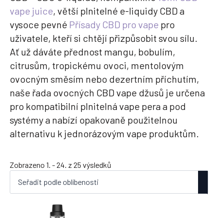
vape juice
, větší plnitelné e-liquidy CBD a
vysoce pevné
Přísady CBD pro vape
pro
uživatele, kteří si chtějí přizpůsobit svou sílu.
Ať už dáváte přednost mangu, bobulím,
citrusům, tropickému ovoci, mentolovým
ovocným směsím nebo dezertním příchutím,
naše řada ovocných CBD vape džusů je určena
pro kompatibilní plnitelná vape pera a pod
systémy a nabízí opakovaně použitelnou
alternativu k jednorázovým vape produktům.
Seřazeno
Zobrazeno 1. - 24. z 25 výsledků
podle
oblíbenosti