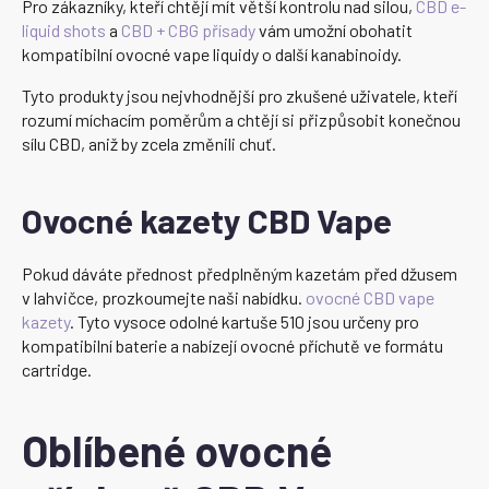
Pro zákazníky, kteří chtějí mít větší kontrolu nad silou,
CBD e-
liquid shots
a
CBD + CBG přísady
vám umožní obohatit
kompatibilní ovocné vape liquidy o další kanabinoidy.
Tyto produkty jsou nejvhodnější pro zkušené uživatele, kteří
rozumí míchacím poměrům a chtějí si přizpůsobit konečnou
sílu CBD, aniž by zcela změnili chuť.
Ovocné kazety CBD Vape
Pokud dáváte přednost předplněným kazetám před džusem
v lahvičce, prozkoumejte naši nabídku.
ovocné CBD vape
kazety
. Tyto vysoce odolné kartuše 510 jsou určeny pro
kompatibilní baterie a nabízejí ovocné příchutě ve formátu
cartridge.
Oblíbené ovocné