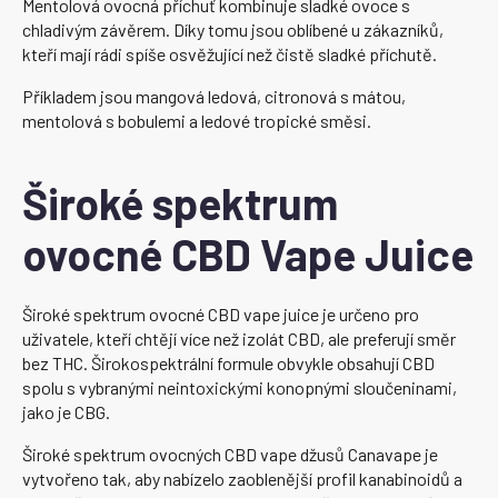
Mentolová ovocná příchuť kombinuje sladké ovoce s
chladivým závěrem. Díky tomu jsou oblíbené u zákazníků,
kteří mají rádi spíše osvěžující než čistě sladké příchutě.
Příkladem jsou mangová ledová, citronová s mátou,
mentolová s bobulemi a ledové tropické směsi.
Široké spektrum
ovocné CBD Vape Juice
Široké spektrum ovocné CBD vape juice je určeno pro
uživatele, kteří chtějí více než izolát CBD, ale preferují směr
bez THC. Širokospektrální formule obvykle obsahují CBD
spolu s vybranými neintoxickými konopnými sloučeninami,
jako je CBG.
Široké spektrum ovocných CBD vape džusů Canavape je
vytvořeno tak, aby nabízelo zaoblenější profil kanabinoidů a