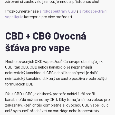
zároveň si zachovalo jasnou, jemnou a přístupnou chuť.
Prozkoumejte naše
širokospektrální CBD
a
širokospektrální
vape liquid
kategorie pro více možností.
CBD + CBG Ovocná
šťáva pro vape
Mnoho ovocných CBD vape džusů Canavape obsahuje jak
CBD, tak CBG. CBD neboli kanabidiol je nejznámější
neintoxický kanabinoid. CBG neboli kanabigerol je další
neintoxický kanabinoid, který se často používá v pokročilých
formulacích CBD.
Džus CBD + CBG je oblíbený, protože nabízí širší profil
kanabinoidů než samotný CBD. Díky tomu je silnou volbou pro
zákazníky, kteří chtějí kompletnější ovocnou CBD vape liquid,
aniž by museli přecházet na cartridge nebo koncentráty.