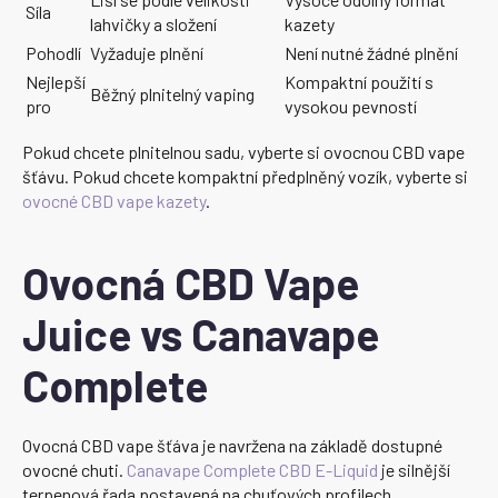
Síla
lahvičky a složení
kazety
Pohodlí
Vyžaduje plnění
Není nutné žádné plnění
Nejlepší
Kompaktní použití s
Běžný plnitelný vaping
pro
vysokou pevností
Pokud chcete plnitelnou sadu, vyberte si ovocnou CBD vape
šťávu. Pokud chcete kompaktní předplněný vozík, vyberte si
ovocné CBD vape kazety
.
Ovocná CBD Vape
Juice vs Canavape
Complete
Ovocná CBD vape šťáva je navržena na základě dostupné
ovocné chuti.
Canavape Complete CBD E-Liquid
je silnější
terpenová řada postavená na chuťových profilech