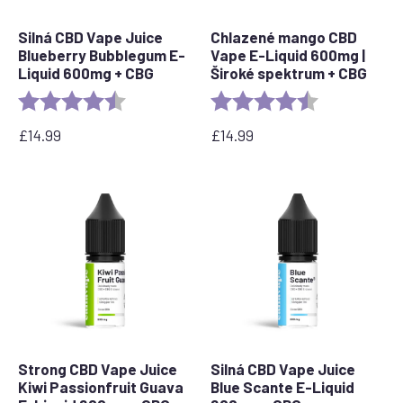
Silná CBD Vape Juice
Chlazené mango CBD
Blueberry Bubblegum E-
Vape E-Liquid 600mg |
Liquid 600mg + CBG
Široké spektrum + CBG
Rating:
4.4 out of 5 stars
Rating:
4.6 out of 5 s
£
14.99
£
14.99
Strong CBD Vape Juice
Silná CBD Vape Juice
Kiwi Passionfruit Guava
Blue Scante E-Liquid