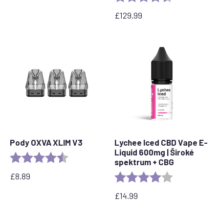
£
129.99
Pody OXVA XLIM V3
Lychee Iced CBD Vape E-
Liquid 600mg | Široké
Rating:
4.4 out of 5 stars
spektrum + CBG
£
8.89
Rating:
4.0 out of 5 s
£
14.99