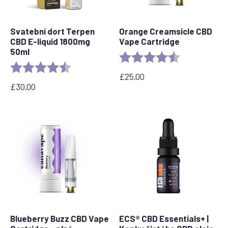
Svatební dort Terpen
Orange Creamsicle CBD
CBD E-liquid 1800mg
Vape Cartridge
50ml
Rating:
4.2 out of 5 s
Rating:
4.8 out of 5 stars
£
25.00
£
30.00
Blueberry Buzz CBD Vape
ECS® CBD Essentials+ |