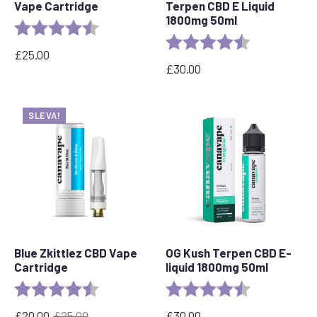
Vape Cartridge
Terpen CBD E Liquid
1800mg 50ml
Rating:
4.6 out of 5 stars
Rating:
4.7 out of 5 s
£
25.00
£
30.00
SLEVA!
Blue Zkittlez CBD Vape
OG Kush Terpen CBD E-
Cartridge
liquid 1800mg 50ml
Rating:
4.6 out of 5 stars
Rating:
4.6 out of 5 s
£
20.00
£
25.00
£
30.00