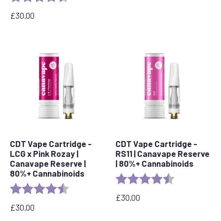
£
30.00
CDT Vape Cartridge -
CDT Vape Cartridge -
LCG x Pink Rozay |
RS11 | Canavape Reserve
Canavape Reserve |
| 80%+ Cannabinoids
80%+ Cannabinoids
Rating:
4.7 out of 5 s
Rating:
4.6 out of 5 stars
£
30.00
£
30.00