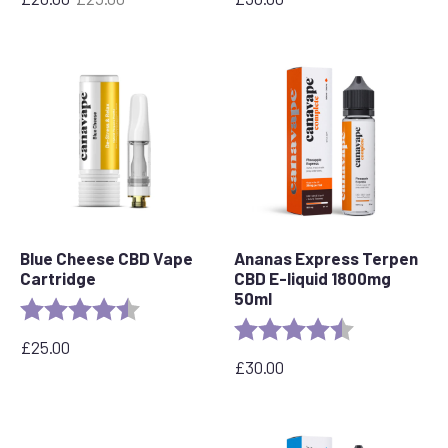
Původní
Aktuální
cena
cena
byla:
je:
£25.00.
£20.00.
Blue Cheese CBD Vape
Ananas Express Terpen
Cartridge
CBD E-liquid 1800mg
50ml
Rating:
4.5 out of 5 stars
Rating:
4.8 out of 5 s
£
25.00
£
30.00