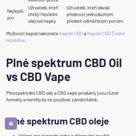
Uživatelé, kteří
Uživatelé, kteří dávají
Nejlepší
chtějí flexibilní
přednost jednoduchým
pro
olejové kapky
předem odměřeným porcím.
Možnosti kapslí naleznete
Kapsle CBD
a
Kapsle CBD Česká
republika
.
Plné spektrum CBD Oil
vs CBD Vape
Plnospektrální CBD olej a CBD vape produkty jsou různé
formáty a neměly by se používat zaměnitelně.
Plné spektrum CBD oleje
Určeno pro perorální nebo sublingvální použití