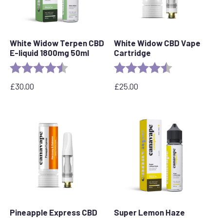
White Widow Terpen CBD
White Widow CBD Vape
E-liquid 1800mg 50ml
Cartridge
Rating:
4.7 out of 5 stars
Rating:
4.6 out of 5 s
£
30.00
£
25.00
Pineapple Express CBD
Super Lemon Haze