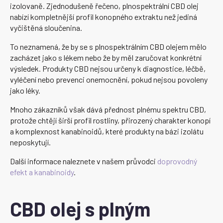
izolovaně. Zjednodušeně řečeno, plnospektrální CBD olej
nabízí kompletnější profil konopného extraktu než jediná
vyčištěná sloučenina.
To neznamená, že by se s plnospektrálním CBD olejem mělo
zacházet jako s lékem nebo že by měl zaručovat konkrétní
výsledek. Produkty CBD nejsou určeny k diagnostice, léčbě,
vyléčení nebo prevenci onemocnění, pokud nejsou povoleny
jako léky.
Mnoho zákazníků však dává přednost plnému spektru CBD,
protože chtějí širší profil rostliny, přirozený charakter konopí
a komplexnost kanabinoidů, které produkty na bázi izolátu
neposkytují.
Další informace naleznete v našem průvodci
doprovodný
efekt a kanabinoidy
.
CBD olej s plným