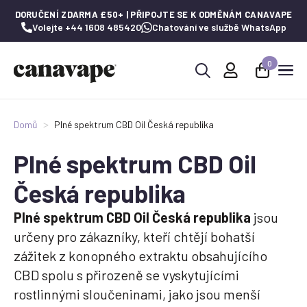
DORUČENÍ ZDARMA £50+ | PŘIPOJTE SE K ODMĚNÁM CANAVAPE
Volejte +44 1608 485420
Chatování ve službě WhatsApp
0
Hledat:
Domů
Plné spektrum CBD Oil Česká republika
Plné spektrum CBD Oil
Česká republika
Plné spektrum CBD Oil Česká republika
jsou
určeny pro zákazníky, kteří chtějí bohatší
zážitek z konopného extraktu obsahujícího
CBD spolu s přirozeně se vyskytujícími
rostlinnými sloučeninami, jako jsou menší