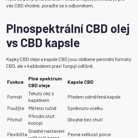
vás CBD vhodné, poraďte se s odborníkem.
Plnospektrální CBD olej
vs CBD kapsle
Kapky CBD oleje a kapsle CBD jsou oblíbené perorální formáty
CBD, ale v každodenní praxi fungují odlišně.
Plné spektrum
Funkce
Kapsle CBD
CBD oleje
Tekutý olej s
Formát
Předem odměřená kapsle
kapátkem
Použijte
Měřeno ručně
Spolknuto vcelku
Přírodní chuť
Příchuť
Obvykle bez chuti
konopí
Snadné nastavení
Flexibilita
Pevná velikost porce
velikosti porce