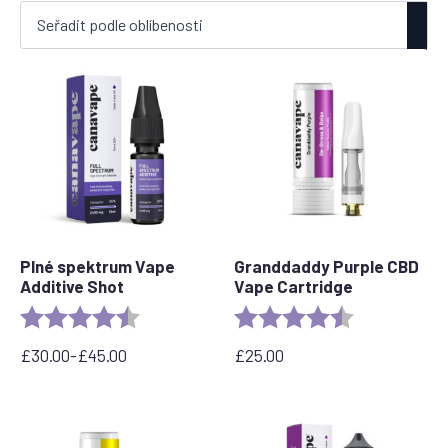
podle
oblíbenosti
Plné spektrum Vape
Granddaddy Purple CBD
Additive Shot
Vape Cartridge
Rating:
4.6 out of 5 stars
Rating:
4.5 out of 5 s
£
30.00
-
£
45.00
£
25.00
Rozpětí
cen:
30,00
£
až