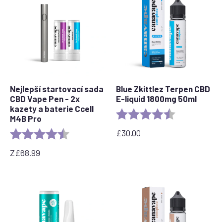
Nejlepší startovací sada
Blue Zkittlez Terpen CBD
CBD Vape Pen - 2x
E-liquid 1800mg 50ml
kazety a baterie Ccell
Rating:
4.7 out of 5 s
M4B Pro
£
30.00
Rating:
4.7 out of 5 stars
Z
£
68.99