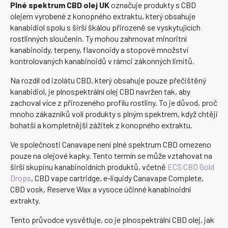
Plné spektrum CBD olej UK
označuje produkty s CBD
olejem vyrobené z konopného extraktu, který obsahuje
kanabidiol spolu s širší škálou přirozeně se vyskytujících
rostlinných sloučenin. Ty mohou zahrnovat minoritní
kanabinoidy, terpeny, flavonoidy a stopové množství
kontrolovaných kanabinoidů v rámci zákonných limitů.
Na rozdíl od izolátu CBD, který obsahuje pouze přečištěný
kanabidiol, je plnospektrální olej CBD navržen tak, aby
zachoval více z přirozeného profilu rostliny. To je důvod, proč
mnoho zákazníků volí produkty s plným spektrem, když chtějí
bohatší a kompletnější zážitek z konopného extraktu.
Ve společnosti Canavape není plné spektrum CBD omezeno
pouze na olejové kapky. Tento termín se může vztahovat na
širší skupinu kanabinoidních produktů, včetně
ECS CBD Gold
Drops
, CBD vape cartridge, e-liquidy Canavape Complete,
CBD vosk, Reserve Wax a vysoce účinné kanabinoidní
extrakty.
Tento průvodce vysvětluje, co je plnospektrální CBD olej, jak