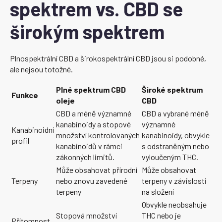
spektrem vs. CBD se
širokým spektrem
Plnospektrální CBD a širokospektrální CBD jsou si podobné,
ale nejsou totožné.
Plné spektrum CBD
Široké spektrum
Funkce
oleje
CBD
CBD a méně významné
CBD a vybrané méně
kanabinoidy a stopové
významné
Kanabinoidní
množství kontrolovaných
kanabinoidy, obvykle
profil
kanabinoidů v rámci
s odstraněným nebo
zákonných limitů.
vyloučeným THC.
Může obsahovat přírodní
Může obsahovat
Terpeny
nebo znovu zavedené
terpeny v závislosti
terpeny
na složení
Obvykle neobsahuje
Stopová množství
THC nebo je
Přítomnost