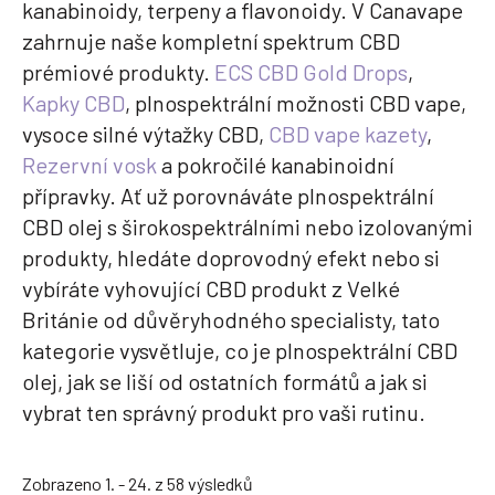
kanabinoidy, terpeny a flavonoidy. V Canavape
zahrnuje naše kompletní spektrum CBD
prémiové produkty.
ECS CBD Gold Drops
,
Kapky CBD
, plnospektrální možnosti CBD vape,
vysoce silné výtažky CBD,
CBD vape kazety
,
Rezervní vosk
a pokročilé kanabinoidní
přípravky. Ať už porovnáváte plnospektrální
CBD olej s širokospektrálními nebo izolovanými
produkty, hledáte doprovodný efekt nebo si
vybíráte vyhovující CBD produkt z Velké
Británie od důvěryhodného specialisty, tato
kategorie vysvětluje, co je plnospektrální CBD
olej, jak se liší od ostatních formátů a jak si
vybrat ten správný produkt pro vaši rutinu.
Seřazeno
Zobrazeno 1. - 24. z 58 výsledků