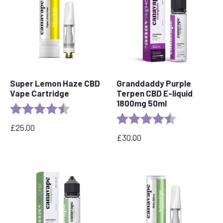
45,00
£
Super Lemon Haze CBD
Granddaddy Purple
Vape Cartridge
Terpen CBD E-liquid
1800mg 50ml
Rating:
4.6 out of 5 stars
Rating:
4.8 out of 5 s
£
25.00
£
30.00