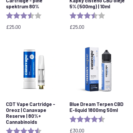
Cartridge - plné
Kapky čistého CBD oleje
spektrum 80%
5% (500mg) | 10ml
Rating:
3.6 out of 5 stars
Rating:
3.8 out of 5 s
£
25.00
£
25.00
CDT Vape Cartridge -
Blue Dream Terpen CBD
Oreoz | Canavape
E-liquid 1800mg 50ml
Reserve | 80%+
Rating:
4.8 out of 5 s
Cannabinoids
£
30.00
Rating:
4.4 out of 5 stars