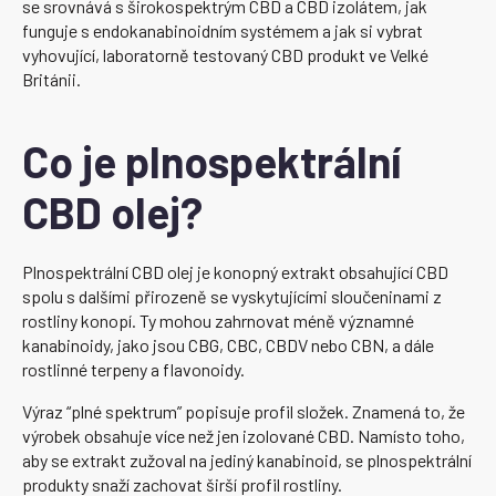
se srovnává s širokospektrým CBD a CBD izolátem, jak
funguje s endokanabinoidním systémem a jak si vybrat
vyhovující, laboratorně testovaný CBD produkt ve Velké
Británii.
Co je plnospektrální
CBD olej?
Plnospektrální CBD olej je konopný extrakt obsahující CBD
spolu s dalšími přirozeně se vyskytujícími sloučeninami z
rostliny konopí. Ty mohou zahrnovat méně významné
kanabinoidy, jako jsou CBG, CBC, CBDV nebo CBN, a dále
rostlinné terpeny a flavonoidy.
Výraz “plné spektrum” popisuje profil složek. Znamená to, že
výrobek obsahuje více než jen izolované CBD. Namísto toho,
aby se extrakt zužoval na jediný kanabinoid, se plnospektrální
produkty snaží zachovat širší profil rostliny.