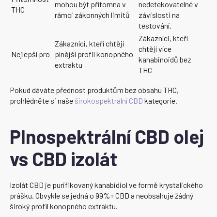
mohou být přítomna v
nedetekovatelné v
THC
rámci zákonných limitů
závislosti na
testování.
Zákazníci, kteří
Zákazníci, kteří chtějí
chtějí více
Nejlepší pro
plnější profil konopného
kanabinoidů bez
extraktu
THC
Pokud dáváte přednost produktům bez obsahu THC,
prohlédněte si naše
širokospektrální CBD
kategorie.
Plnospektrální CBD olej
vs CBD izolát
Izolát CBD je purifikovaný kanabidiol ve formě krystalického
prášku. Obvykle se jedná o 99%+ CBD a neobsahuje žádný
široký profil konopného extraktu.