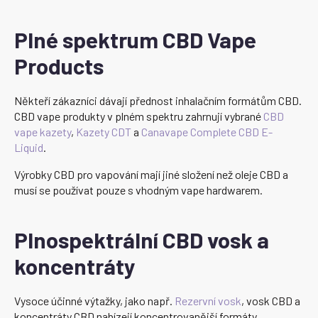
Plné spektrum CBD Vape
Products
Někteří zákazníci dávají přednost inhalačním formátům CBD.
CBD vape produkty v plném spektru zahrnují vybrané
CBD
vape kazety
,
Kazety CDT
a
Canavape Complete CBD E-
Liquid
.
Výrobky CBD pro vapování mají jiné složení než oleje CBD a
musí se používat pouze s vhodným vape hardwarem.
Plnospektrální CBD vosk a
koncentráty
Vysoce účinné výtažky, jako např.
Rezervní vosk
, vosk CBD a
koncentráty CBD nabízejí koncentrovanější formáty