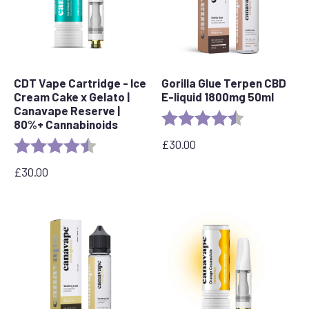
CDT Vape Cartridge - Ice
Gorilla Glue Terpen CBD
Cream Cake x Gelato |
E-liquid 1800mg 50ml
Canavape Reserve |
Rating:
4.5 out of 5 s
80%+ Cannabinoids
£
30.00
Rating:
4.6 out of 5 stars
£
30.00