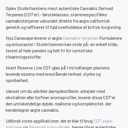
Oplev Storbritanniens mest autentiske Cannabis Derived
Terpenes (CDT'er) - førsteklasses, stammespecifikke
cannabisterpener udvundet direkte fra ægte californisk
genetik og raffineret til fuld overholdelse af britisk lovgivning.
Hos Canavape leverer vi ægte
Cannabis-terpener
Formulerere
og entusiaster i Storbritannien kan stole på: en enkelt kilde,
testet af hele panelet og helt fri for syntetiske
tilsætningsstoffer.
Hvert Reserve Line CDT-glas på 1 ml indfanger plantens
levende essens med enestående renhed, styrke og
sporbarhed.
Uanset om du udvikler dampdestillater, arbejder med
ekstrakter eller forfiner aromaprofiler, leverer disse CDT'er
den umiskendelige dybde, realisme og kompleksitet, der
kendetegner ægte cannabis.
Udforsk vores applikationer, der er klar til brug
CDT vape-
patroner
og
Reserver voksudtræk
, begge tilsat autentiske