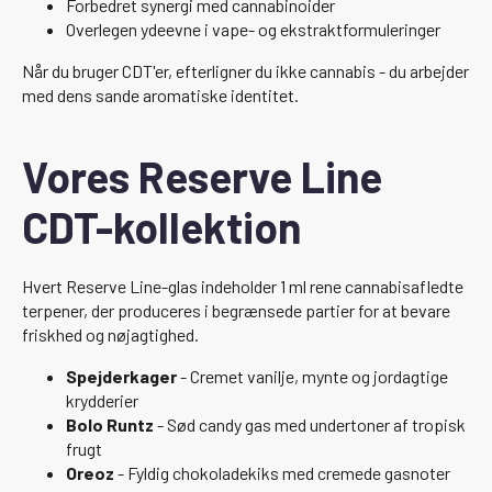
Forbedret synergi med cannabinoider
Overlegen ydeevne i vape- og ekstraktformuleringer
Når du bruger CDT'er, efterligner du ikke cannabis - du arbejder
med dens sande aromatiske identitet.
Vores Reserve Line
CDT-kollektion
Hvert Reserve Line-glas indeholder 1 ml rene cannabisafledte
terpener, der produceres i begrænsede partier for at bevare
friskhed og nøjagtighed.
Spejderkager
- Cremet vanilje, mynte og jordagtige
krydderier
Bolo Runtz
- Sød candy gas med undertoner af tropisk
frugt
Oreoz
- Fyldig chokoladekiks med cremede gasnoter