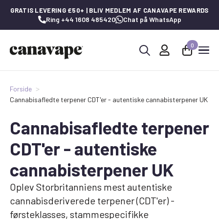
GRATIS LEVERING £50+ | BLIV MEDLEM AF CANAVAPE REWARDS
Ring +44 1608 485420
Chat på WhatsApp
0
Søg
efter:
Forside
Cannabisafledte terpener CDT'er - autentiske cannabisterpener UK
Cannabisafledte terpener
CDT'er - autentiske
cannabisterpener UK
Oplev Storbritanniens mest autentiske
cannabisderiverede terpener (CDT'er) -
førsteklasses, stammespecifikke