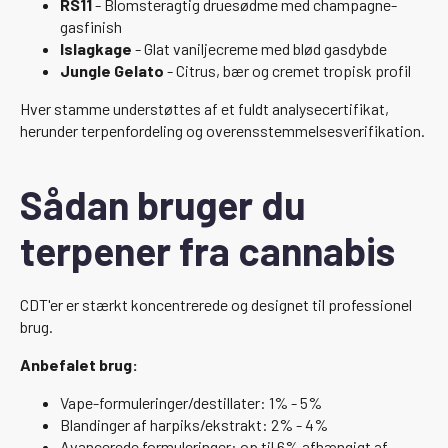
RS11
- Blomsteragtig druesødme med champagne-
gasfinish
Islagkage
- Glat vaniljecreme med blød gasdybde
Jungle Gelato
- Citrus, bær og cremet tropisk profil
Hver stamme understøttes af et fuldt analysecertifikat,
herunder terpenfordeling og overensstemmelsesverifikation.
Sådan bruger du
terpener fra cannabis
CDT'er er stærkt koncentrerede og designet til professionel
brug.
Anbefalet brug:
Vape-formuleringer/destillater: 1% - 5%
Blandinger af harpiks/ekstrakt: 2% - 4%
Avancerede formuleringer: op til 6% afhængigt af