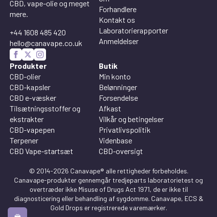
CBD, vape-olie og meget
Forhandlere
mere.
Kontakt os
Laboratorierapporter
+44 1608 485 420
Anmeldelser
hello@canavape.co.uk
Produkter
Butik
CBD-olier
Min konto
CBD-kapsler
Belønninger
CBD e-væsker
Forsendelse
Tilsætningsstoffer og
Afkast
ekstrakter
Vilkår og betingelser
CBD-vapepen
Privatlivspolitik
Terpener
Videnbase
CBD Vape-startsæt
CBD-oversigt
© 2014-2026 Canavape® alle rettigheder forbeholdes.
Canavape-produkter gennemgår tredjeparts laboratorietest og
overtræder ikke Misuse of Drugs Act 1971, de er ikke til
diagnosticering eller behandling af sygdomme. Canavape, ECS &
Gold Drops er registrerede varemærker.