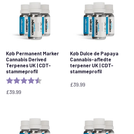
Køb Permanent Marker
Køb Dulce de Papaya
Cannabis Derived
Cannabis-afledte
Terpenes UK | CDT-
terpener UK | CDT-
stammeprofil
stammeprofil
Rating:
4.5 out of 5 stars
£
39.99
£
39.99