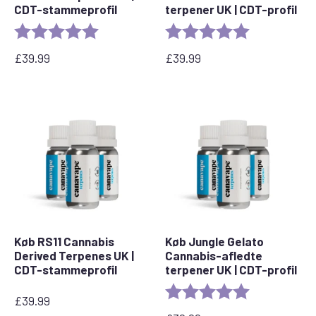
CDT-stammeprofil
terpener UK | CDT-profil
Rating:
5.0 out of 5 stars
Rating:
5.0 out of 5 s
£
39.99
£
39.99
Køb RS11 Cannabis
Køb Jungle Gelato
Derived Terpenes UK |
Cannabis-afledte
CDT-stammeprofil
terpener UK | CDT-profil
Rating:
5.0 out of 5 s
£
39.99