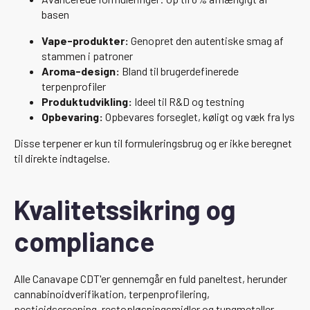
basen
Vape-produkter:
Genopret den autentiske smag af
stammen i patroner
Aroma-design:
Bland til brugerdefinerede
terpenprofiler
Produktudvikling:
Ideel til R&D og testning
Opbevaring:
Opbevares forseglet, køligt og væk fra lys
Disse terpener er kun til formuleringsbrug og er ikke beregnet
til direkte indtagelse.
Kvalitetssikring og
compliance
Alle Canavape CDT'er gennemgår en fuld paneltest, herunder
cannabinoidverifikation, terpenprofilering,
pesticidscreening, restopløsningsmidler og tungmetaller.