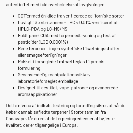
autenticitet med fuld overholdelse af lovgivningen.
CDT'er med én kilde fra verificerede californiske sorter
Lovligt i Storbritannien - THC < 0,01% verificeret af
HPLC-PDA og LC-MS/MS
Fuldt panel COA med terpennedbrydning og test af
pesticider (LOD 0,0001%)
Rene terpener - ingen syntetiske tilsætningsstoffer
eller smagsefterligninger
Pakket i forseglede 1 ml hætteglas til præcis
formulering
Genanvendelig, manipulationssikker,
laboratorieforseglet emballage
Designet til destillat, vape-patroner og avancerede
aromaapplikationer
Dette niveau af indkøb, testning og forædling sikrer, at når du
køber cannabisafledte terpener i Storbritannien fra
Canavape, får du en af de terpeningredienser af højeste
kvalitet, der er tilgængelige i Europa.