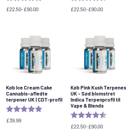
£
22.50
-
£
90.00
£
22.50
-
£
90.00
Prisinterval:
Prisinterval:
£22,50
£22,50
til
til
£90,00
£90,00
Køb Ice Cream Cake
Køb Pink Kush Terpenes
Cannabis-afledte
UK - Sød blomstret
terpener UK | CDT-profil
Indica Terpenprofil til
Vape & Blends
Bedømmelse:
5,0 ud af 5 stjerner
Bedømmelse:
4,5 ud af 5 stj
£
39.99
£
22.50
-
£
90.00
Prisinterval:
£22,50