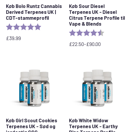
Køb Bolo Runtz Cannabis
Køb Sour Diesel
Derived Terpenes UK |
Terpenes UK - Diesel
CDT-stammeprofil
Citrus Terpene Profile til
Vape & Blends
Bedømmelse:
5,0 ud af 5 stjerner
Bedømmelse:
4,7 ud af 5 stj
£
39.99
£
22.50
-
£
90.00
Prisinterval:
£22,50
til
£90,00
Køb Girl Scout Cookies
Køb White Widow
Terpenes UK - Sød og
Terpenes UK - Earthy