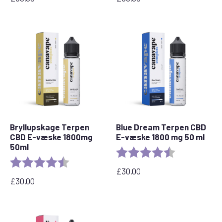
Bryllupskage Terpen
Blue Dream Terpen CBD
CBD E-væske 1800mg
E-væske 1800 mg 50 ml
50ml
Bedømmelse:
4,8 ud af 5 stj
Bedømmelse:
4,8 ud af 5 stjerner
£
30.00
£
30.00