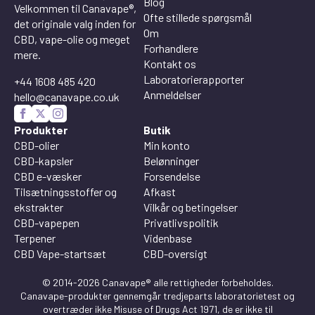
Blog
Velkommen til Canavape®,
Ofte stillede spørgsmål
det originale valg inden for
Om
CBD, vape-olie og meget
Forhandlere
mere.
Kontakt os
Laboratorierapporter
+44 1608 485 420
Anmeldelser
hello@canavape.co.uk
Produkter
Butik
CBD-olier
Min konto
CBD-kapsler
Belønninger
CBD e-væsker
Forsendelse
Tilsætningsstoffer og
Afkast
ekstrakter
Vilkår og betingelser
CBD-vapepen
Privatlivspolitik
Terpener
Videnbase
CBD Vape-startsæt
CBD-oversigt
© 2014-2026 Canavape® alle rettigheder forbeholdes.
Canavape-produkter gennemgår tredjeparts laboratorietest og
overtræder ikke Misuse of Drugs Act 1971, de er ikke til