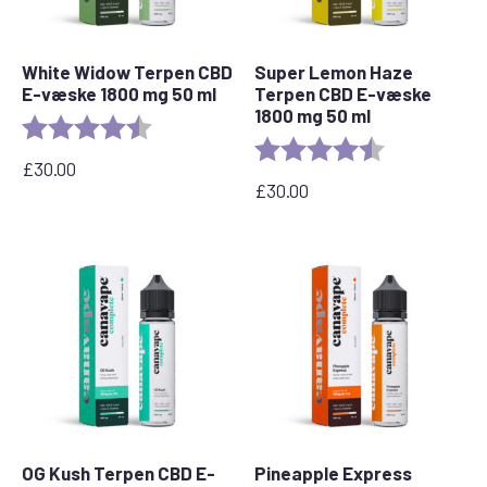
White Widow Terpen CBD
Super Lemon Haze
E-væske 1800 mg 50 ml
Terpen CBD E-væske
1800 mg 50 ml
Bedømmelse:
4,7 ud af 5 stjerner
Bedømmelse:
4,7 ud af 5 stj
£
30.00
£
30.00
OG Kush Terpen CBD E-
Pineapple Express