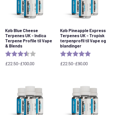
Køb Blue Cheese
Køb Pineapple Express
Terpenes UK - Indica
Terpenes UK - Tropisk
Terpene Profile til Vape
terpenprofil til Vape og
& Blends
blandinger
Bedømmelse:
3.5 out of 5 stars
Bedømmelse:
5,0 ud af 5 stj
£
22.50
-
£
100.00
£
22.50
-
£
90.00
Prisinterval:
Prisinterval:
22,50
£22,50
£
til
til
£90,00
100,00
£