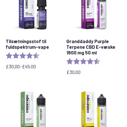
Tilsætningsstof til
Granddaddy Purple
fuldspektrum-vape
Terpene CBD E-væske
1800 mg 50 ml
Bedømmelse:
4,6 ud af 5 stjerner
Bedømmelse:
4,8 ud af 5 stj
£
30.00
-
£
45.00
Prisinterval:
£
30.00
£30,00
til
£45,00