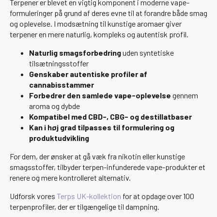
Terpener er blevet en vigtig komponent i moderne vape-
formuleringer på grund af deres evne til at forandre både smag
og oplevelse. I modsætning til kunstige aromaer giver
terpener en mere naturlig, kompleks og autentisk profil.
Naturlig smagsforbedring
uden syntetiske
tilsætningsstoffer
Genskaber autentiske profiler af
cannabisstammer
Forbedrer den samlede vape-oplevelse
gennem
aroma og dybde
Kompatibel med CBD-, CBG- og destillatbaser
Kan i høj grad tilpasses til formulering og
produktudvikling
For dem, der ønsker at gå væk fra nikotin eller kunstige
smagsstoffer, tilbyder terpen-infunderede vape-produkter et
renere og mere kontrolleret alternativ.
Udforsk vores
Terps UK-kollektion
for at opdage over 100
terpenprofiler, der er tilgængelige til dampning.