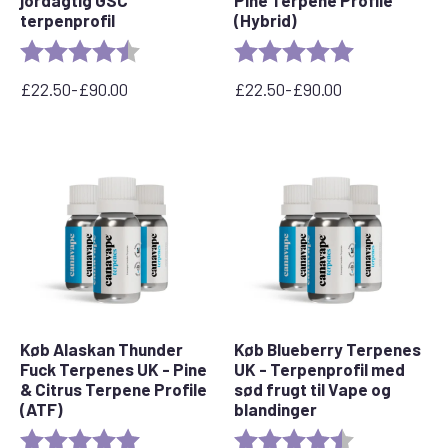
jordagtig GSC
Pine Terpene Profile
terpenprofil
(Hybrid)
Bedømmelse:
4,3 ud af 5 stjerner
Bedømmelse:
5,0 ud af 5 stj
£
22.50
-
£
90.00
£
22.50
-
£
90.00
Prisinterval:
Prisinterval:
£22,50
£22,50
til
til
£90,00
£90,00
Køb Alaskan Thunder
Køb Blueberry Terpenes
Fuck Terpenes UK - Pine
UK - Terpenprofil med
& Citrus Terpene Profile
sød frugt til Vape og
(ATF)
blandinger
Bedømmelse:
5,0 ud af 5 stjerner
Bedømmelse:
4,3 ud af 5 stj