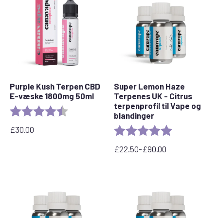
Purple Kush Terpen CBD
Super Lemon Haze
E-væske 1800mg 50ml
Terpenes UK - Citrus
terpenprofil til Vape og
Bedømmelse:
4,6 ud af 5 stjerner
blandinger
£
30.00
Bedømmelse:
5,0 ud af 5 stj
£
22.50
-
£
90.00
Prisinterval:
£22,50
til
£90,00