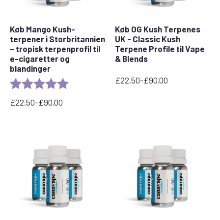
Køb Mango Kush-
Køb OG Kush Terpenes
terpener i Storbritannien
UK - Classic Kush
– tropisk terpenprofil til
Terpene Profile til Vape
e-cigaretter og
& Blends
blandinger
£
22.50
-
£
90.00
Bedømmelse:
5,0 ud af 5 stjerner
Prisinterval:
£22,50
£
22.50
-
£
90.00
til
Prisinterval:
£90,00
£22,50
til
£90,00