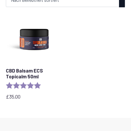
CBD Balsam ECS
Topicalm 50ml
Rating:
5.0 out of 5 stars
£
35.00