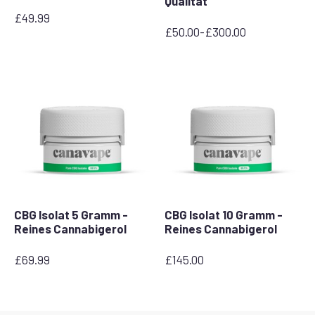
Qualität
£
49.99
£
50.00
-
£
300.00
Preisspanne:
£50.00
bis
£300.00
CBG Isolat 5 Gramm -
CBG Isolat 10 Gramm -
Reines Cannabigerol
Reines Cannabigerol
£
69.99
£
145.00