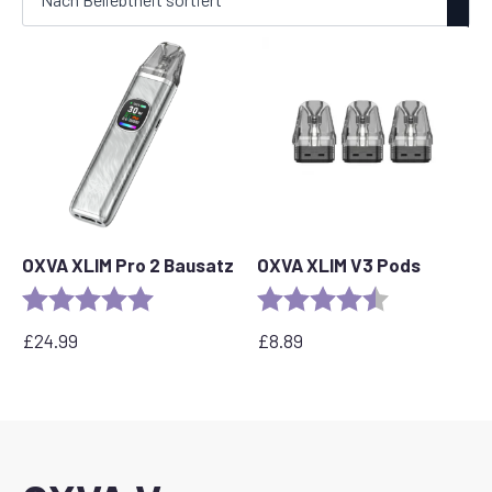
sortiert
OXVA XLIM Pro 2 Bausatz
OXVA XLIM V3 Pods
Rating:
5.0 out of 5 stars
Rating:
4.4 out of 5 s
£
24.99
£
8.89