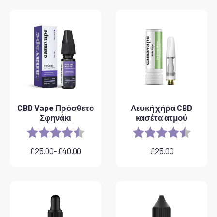
CBD Vape Πρόσθετο
Λευκή χήρα CBD
Σφηνάκι
κασέτα ατμού
Rating:
4.8 out of 5 stars
Rating:
4.6 out 
£
25.00
-
£
40.00
£
25.00
Εύρος
τιμών:
£25.00
έως
£40.00