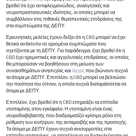
βρεθεί ότι έχει αντιφλεγμονώδεις, αναλγητικές και
νευροπροστατευτικές ιδιότητες, οι οποίες μπορεί να
συμβάλλουν στις πιθανές θεραπευτικές επιδράσεις της
στα συμπτώματα της ΔΕΠΥ.
Ερευνητικές μελέτες έχουν δείξει ότι η CBD μπορεί να έχει
θετικό αντίκτυπο σε ορισμένα συμπτώματα που
σχετίζονται με τη ΔΕΠΥ. Για παράδειγμα, έχει βρεθεί ότι η
CBD έχει ηρεμιστικές και αγχολυτικές επιδράσεις, οι οποίες
θα μπορούσαν να βοηθήσουν στη μείωση των
συναισθημάτων ανησυχίας και
άγχος
που βιώνουν συχνά
τα άτομα με ΔΕΠΥ. Επιπλέον, η CBD μπορεί να βελτιώσει
την ποιότητα του ύπνου, η οποία συχνά διαταράσσεται σε
άτομα με ΔΕΠΥ.
Επιπλέον, έχει βρεθεί ότι η CBD επηρεάζει τα επίπεδα
ντοπαμίνης στον εγκέφαλο. Η ντοπαμίνη είναι ένας
νευροδιαβιβαστής που διαδραματίζει κρίσιμο ρόλο στη
ρύθμιση των κινήτρων, της ανταμοιβής και της προσοχής.
Τα άτομα με ΔΕΠΥ έχουν συχνά ανισορροπίες στα
επίπεδα ντοπαμίνης, με αποτέλεσμα να δυσκολεύονται να