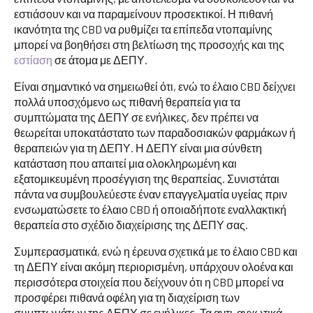
εστιάσουν και να παραμείνουν προσεκτικοί. Η πιθανή
ικανότητα της CBD να ρυθμίζει τα επίπεδα ντοπαμίνης
μπορεί να βοηθήσει στη βελτίωση της προσοχής και της
εστίαση
σε άτομα με ΔΕΠΥ.
Είναι σημαντικό να σημειωθεί ότι, ενώ το έλαιο CBD δείχνει
πολλά υποσχόμενο ως πιθανή θεραπεία για τα
συμπτώματα της ΔΕΠΥ σε ενήλικες, δεν πρέπει να
θεωρείται υποκατάστατο των παραδοσιακών φαρμάκων ή
θεραπειών για τη ΔΕΠΥ. Η ΔΕΠΥ είναι μια σύνθετη
κατάσταση που απαιτεί μια ολοκληρωμένη και
εξατομικευμένη προσέγγιση της θεραπείας. Συνιστάται
πάντα να συμβουλεύεστε έναν επαγγελματία υγείας πριν
ενσωματώσετε το έλαιο CBD ή οποιαδήποτε εναλλακτική
θεραπεία στο σχέδιο διαχείρισης της ΔΕΠΥ σας.
Συμπερασματικά, ενώ η έρευνα σχετικά με το έλαιο CBD και
τη ΔΕΠΥ είναι ακόμη περιορισμένη, υπάρχουν ολοένα και
περισσότερα στοιχεία που δείχνουν ότι η CBD μπορεί να
προσφέρει πιθανά οφέλη για τη διαχείριση των
συμπτωμάτων της ΔΕΠΥ σε ενήλικες. Τα αντι-αγχωτικά,