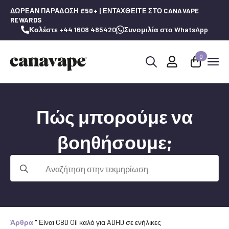
ΔΩΡΕΆΝ ΠΑΡΆΔΟΣΗ £50+ | ΕΝΤΑΧΘΕΊΤΕ ΣΤΟ CANAVAPE
REWARDS
Καλέστε +44 1608 485420
Συνομιλία στο WhatsApp
0
Αναζήτηση
για:
Πώς μπορούμε να
βοηθήσουμε;
Αναζήτηση
για:
Άρθρα
"
Είναι CBD Oil καλό για ADHD σε ενήλικες