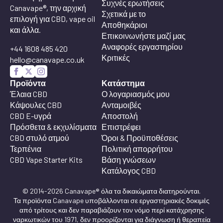
Συχνές ερωτήσεις
Canavape®, την αρχική
Σχετικά με το
επιλογή για CBD, vape oil
Αποθηκάριοι
και άλλα.
Επικοινωνήστε μαζί μας
Αναφορές εργαστηρίου
+44 1608 485 420
Κριτικές
hello@canavape.co.uk
Προϊόντα
Κατάστημα
Έλαια CBD
Ο λογαριασμός μου
Κάψουλες CBD
Ανταμοιβές
CBD E-υγρά
Αποστολή
Πρόσθετα & εκχυλίσματα
Επιστρέφει
CBD στυλό ατμού
Όροι & Προϋποθέσεις
Τερπένια
Πολιτική απορρήτου
CBD Vape Starter Kits
Βάση γνώσεων
Κατάλογος CBD
© 2014-2026 Canavape® όλα τα δικαιώματα διατηρούνται.
Τα προϊόντα Canavape υποβάλλονται σε εργαστηριακές δοκιμές
από τρίτους και δεν παραβιάζουν τον νόμο περί κατάχρησης
ναρκωτικών του 1971, δεν προορίζονται για διάγνωση ή θεραπεία