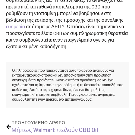
ηρεμιστικά και πιθανά αποτελέσματα της CBD που
ρυθμίζουν τη ντοπαμίνη μπορεί να βοηθήσουν στη
βελτίωση της εστίασης, της προσοχής και της συνολικής
ευημερία
σε άτομα με ΔΕΠΥ. Ωστόσο, είναι σημαντικό να
προσεγγίσετε το έλαιο CBD ως συμπληρωματική θεραπεία
και να συμβουλευτείτε έναν επαγγελματία υγείας για
εξατομικευμένη καθοδήγηση.
Οι πληροφορίες που παρέχονται σε αυτό το άρθρο είναι μόνο για
εκπαιδευτικούς σκοπούς και δεν αποσκοπούν στην προώθηση
συγκεκριμένων προϊόντων. Κανένα από τα προϊόντα μας δεν έχει
σχεδιαστεί για τη θεραπεία, την πρόληψη ή τη θεραπεία οποιασδήποτε
ασθένειας. Αυτό το περιεχόμενο δεν πρέπει να θεωρηθεί ως
επαγγελματική ή ιατρική συμβουλή. Για συγκεκριμένες ανησυχίες,
συμβουλευτείτε έναν ειδικευμένο εμπειρογνώμονα.
ΠΡΟΗΓΟΎΜΕΝΟ ΆΡΘΡΟ
Μήπως Walmart πωλούν CBD Oil