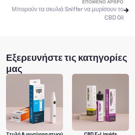
ΕΠΌΜΕΝΟ ΆΡΘΡΟ
Μπορούν τα σκυλιά Sniffer να μυρίσουν το
CBD Oil
Εξερευνήστε τις κατηγορίες
μας
Στυλό & φυσίγγια ατμού
CBD E-Liquids