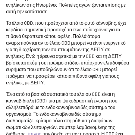
ενηλίκων στις Ηνωμένες Πολιτείες αγωνίζονται επίσης με
αυτή την κατάσταση.
Το έλαιο CBD, που προέρχεται από το φυτό κάνναβης, έχει
κερδίσει σημαντική προσοχή τα τελευταία χρόνια για τα
πιθανά θεραπευτικά του οφέλη. Πολλά άτομα
αναρωτιούνται αν το έλαιο CBD μπορεί να είναι ευεργετικό
για τη διαχείριση των συμπτωμάτων της ΔΕΠΥ σε
ενήλικες. Ενώ η έρευνα σχετικά με την CBD και τη ΔΕΠΥ
βρίσκεται ακόμη σε πρώιμο στάδιο, υπάρχουν ελπιδοφόρα
ευρήματα που υποδηλώνουν ότι το έλαιο CBD μπορεί
πράγματι να προσφέρει κάποια πιθανά οφέλη για τους
ενήλικες με ΔΕΠΥ.
Ένα από τα βασικά συστατικά του ελαίου CBD είναι η
κανναβιδιόλη (CBD), μια μη ψυχοδραστική ένωση που
αλληλεπιδρά με το ενδοκανναβινοειδές σύστημα του
οργανισμού. Το ενδοκανναβινοειδές σύστημα
διαδραματίζει κρίσιμο ρόλο στη ρύθμιση διαφόρων
σωματικών λειτουργιών, συμπεριλαμβανομένης της
διάθεσης,
ύπνος
, την όρεξη και την προσοχή. Η CBD έχει