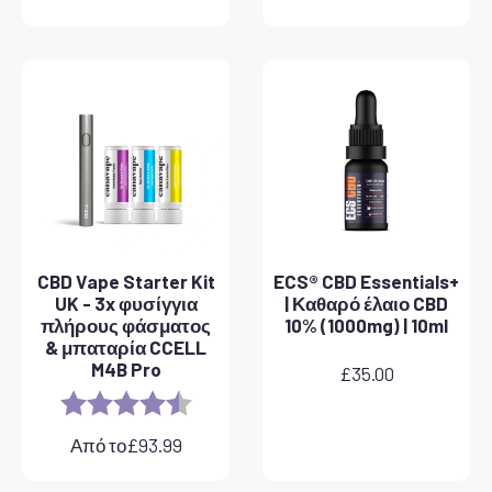
CBD Vape Starter Kit
ECS® CBD Essentials+
UK - 3x φυσίγγια
| Καθαρό έλαιο CBD
πλήρους φάσματος
10% (1000mg) | 10ml
& μπαταρία CCELL
M4B Pro
£
35.00
Rating:
4.8 out of 5 stars
Από το
£
93.99