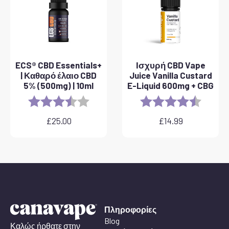
ECS® CBD Essentials+
Ισχυρή CBD Vape
| Καθαρό έλαιο CBD
Juice Vanilla Custard
5% (500mg) | 10ml
E-Liquid 600mg + CBG
Rating:
3.8 out of 5 stars
Rating:
4.6 out 
£
25.00
£
14.99
Πληροφορίες
Blog
Καλώς ήρθατε στην