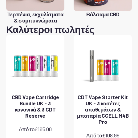
Τερπένια, εκχυλίσματα
Βάλσαμα CBD
& συμπυκνώματα
Καλύτεροι πωλητές
CBD Vape Cartridge
CDT Vape Starter Kit
Bundle UK - 3
UK - 3 κασέτες
κανονικά & 3 CDT
αποθεμάτων &
Reserve
μπαταρία CCELL M4B
Pro
Από το
£
165.00
Από το
£
108.99