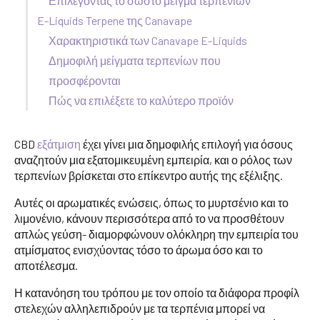
Επιλέγοντας το σωστό μείγμα τερπενίων
E-Liquids Terpene της Canavape
Χαρακτηριστικά των Canavape E-Liquids
Δημοφιλή μείγματα τερπενίων που
προσφέρονται
Πώς να επιλέξετε το καλύτερο προϊόν
CBD
εξάτμιση
έχει γίνει μια δημοφιλής επιλογή για όσους
αναζητούν μια εξατομικευμένη εμπειρία, και ο ρόλος των
τερπενίων βρίσκεται στο επίκεντρο αυτής της εξέλιξης.
Αυτές οι αρωματικές ενώσεις, όπως το μυρτσένιο και το
λιμονένιο, κάνουν περισσότερα από το να προσθέτουν
απλώς γεύση- διαμορφώνουν ολόκληρη την εμπειρία του
ατμίσματος ενισχύοντας τόσο το άρωμα όσο και το
αποτέλεσμα.
Η κατανόηση του τρόπου με τον οποίο τα διάφορα προφίλ
στελεχών αλληλεπιδρούν με τα τερπένια μπορεί να