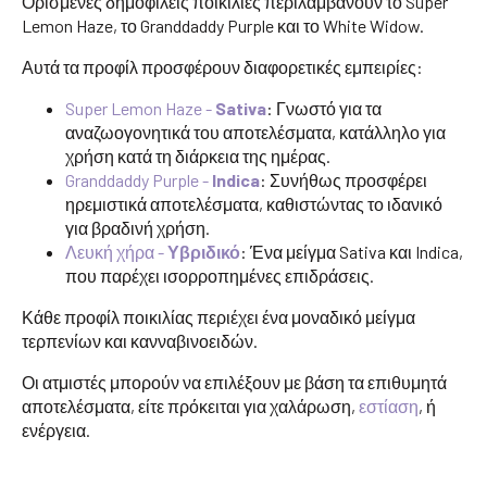
Ορισμένες δημοφιλείς ποικιλίες περιλαμβάνουν το Super
Lemon Haze, το Granddaddy Purple και το White Widow.
Αυτά τα προφίλ προσφέρουν διαφορετικές εμπειρίες:
Super Lemon Haze -
Sativa
: Γνωστό για τα
αναζωογονητικά του αποτελέσματα, κατάλληλο για
χρήση κατά τη διάρκεια της ημέρας.
Granddaddy Purple -
Indica
: Συνήθως προσφέρει
ηρεμιστικά αποτελέσματα, καθιστώντας το ιδανικό
για βραδινή χρήση.
Λευκή χήρα -
Υβριδικό
: Ένα μείγμα Sativa και Indica,
που παρέχει ισορροπημένες επιδράσεις.
Κάθε προφίλ ποικιλίας περιέχει ένα μοναδικό μείγμα
τερπενίων και κανναβινοειδών.
Οι ατμιστές μπορούν να επιλέξουν με βάση τα επιθυμητά
αποτελέσματα, είτε πρόκειται για χαλάρωση,
εστίαση
, ή
ενέργεια.