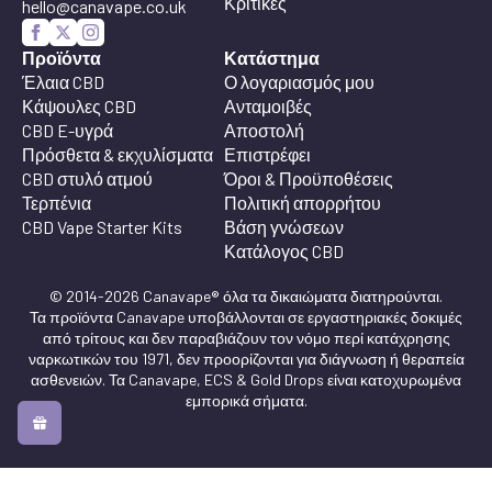
Κριτικές
hello@canavape.co.uk
Προϊόντα
Κατάστημα
Έλαια CBD
Ο λογαριασμός μου
Κάψουλες CBD
Ανταμοιβές
CBD E-υγρά
Αποστολή
Πρόσθετα & εκχυλίσματα
Επιστρέφει
CBD στυλό ατμού
Όροι & Προϋποθέσεις
Τερπένια
Πολιτική απορρήτου
CBD Vape Starter Kits
Βάση γνώσεων
Κατάλογος CBD
© 2014-2026 Canavape® όλα τα δικαιώματα διατηρούνται.
Τα προϊόντα Canavape υποβάλλονται σε εργαστηριακές δοκιμές
από τρίτους και δεν παραβιάζουν τον νόμο περί κατάχρησης
ναρκωτικών του 1971, δεν προορίζονται για διάγνωση ή θεραπεία
ασθενειών. Τα Canavape, ECS & Gold Drops είναι κατοχυρωμένα
εμπορικά σήματα.