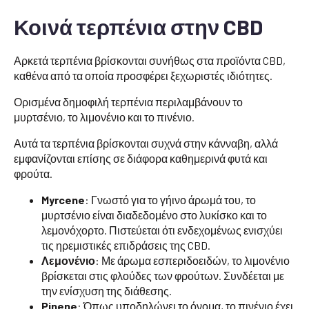
Κοινά τερπένια στην CBD
Αρκετά τερπένια βρίσκονται συνήθως στα προϊόντα CBD,
καθένα από τα οποία προσφέρει ξεχωριστές ιδιότητες.
Ορισμένα δημοφιλή τερπένια περιλαμβάνουν το
μυρτσένιο, το λιμονένιο και το πινένιο.
Αυτά τα τερπένια βρίσκονται συχνά στην κάνναβη, αλλά
εμφανίζονται επίσης σε διάφορα καθημερινά φυτά και
φρούτα.
Myrcene
: Γνωστό για το γήινο άρωμά του, το
μυρτσένιο είναι διαδεδομένο στο λυκίσκο και το
λεμονόχορτο. Πιστεύεται ότι ενδεχομένως ενισχύει
τις ηρεμιστικές επιδράσεις της CBD.
Λεμονένιο
: Με άρωμα εσπεριδοειδών, το λιμονένιο
βρίσκεται στις φλούδες των φρούτων. Συνδέεται με
την ενίσχυση της διάθεσης.
Pinene
: Όπως υποδηλώνει το όνομα, το πινένιο έχει