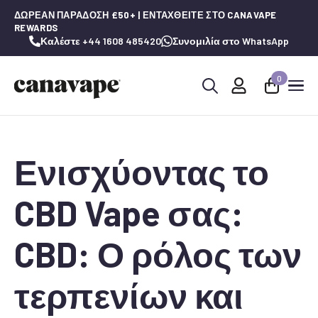
ΔΩΡΕΆΝ ΠΑΡΆΔΟΣΗ £50+ | ΕΝΤΑΧΘΕΊΤΕ ΣΤΟ CANAVAPE
REWARDS
Καλέστε +44 1608 485420
Συνομιλία στο WhatsApp
0
Αναζήτηση
για:
Ενισχύοντας το
CBD Vape σας:
CBD: Ο ρόλος των
τερπενίων και