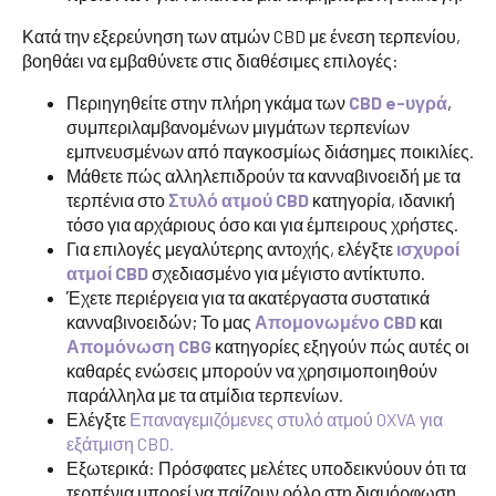
Κατά την εξερεύνηση των ατμών CBD με ένεση τερπενίου,
βοηθάει να εμβαθύνετε στις διαθέσιμες επιλογές:
Περιηγηθείτε στην πλήρη γκάμα των
CBD e-υγρά
,
συμπεριλαμβανομένων μιγμάτων τερπενίων
εμπνευσμένων από παγκοσμίως διάσημες ποικιλίες.
Μάθετε πώς αλληλεπιδρούν τα κανναβινοειδή με τα
τερπένια στο
Στυλό ατμού CBD
κατηγορία, ιδανική
τόσο για αρχάριους όσο και για έμπειρους χρήστες.
Για επιλογές μεγαλύτερης αντοχής, ελέγξτε
ισχυροί
ατμοί CBD
σχεδιασμένο για μέγιστο αντίκτυπο.
Έχετε περιέργεια για τα ακατέργαστα συστατικά
κανναβινοειδών; Το μας
Απομονωμένο CBD
και
Απομόνωση CBG
κατηγορίες εξηγούν πώς αυτές οι
καθαρές ενώσεις μπορούν να χρησιμοποιηθούν
παράλληλα με τα ατμίδια τερπενίων.
Ελέγξτε
Επαναγεμιζόμενες στυλό ατμού OXVA για
εξάτμιση CBD.
Εξωτερικά: Πρόσφατες μελέτες υποδεικνύουν ότι τα
τερπένια μπορεί να παίζουν ρόλο στη διαμόρφωση