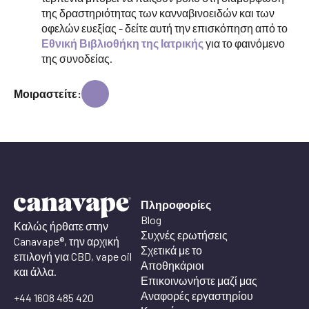
της δραστηριότητας των κανναβινοειδών και των
οφελών ευεξίας - δείτε αυτή την επισκόπηση από το
Εθνική Βιβλιοθήκη της Ιατρικής
για το φαινόμενο
της συνοδείας.
Μοιραστείτε:
Πληροφορίες
Blog
Καλώς ήρθατε στην
Συχνές ερωτήσεις
Canavape®, την αρχική
Σχετικά με το
επιλογή για CBD, vape oil
Αποθηκάριοι
και άλλα.
Επικοινωνήστε μαζί μας
Αναφορές εργαστηρίου
+44 1608 485 420