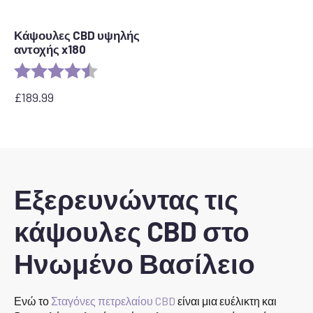
Κάψουλες CBD υψηλής
αντοχής x180
Rating:
4.8 out of 5 stars
£
189.99
Εξερευνώντας τις
κάψουλες CBD στο
Ηνωμένο Βασίλειο
Ενώ το
Σταγόνες πετρελαίου CBD
είναι μια ευέλικτη και