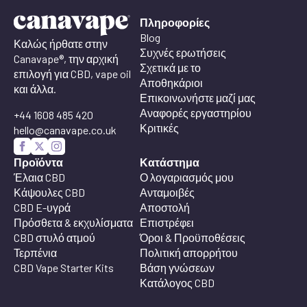
Πληροφορίες
Blog
Καλώς ήρθατε στην
Συχνές ερωτήσεις
Canavape®, την αρχική
Σχετικά με το
επιλογή για CBD, vape oil
Αποθηκάριοι
και άλλα.
Επικοινωνήστε μαζί μας
Αναφορές εργαστηρίου
+44 1608 485 420
Κριτικές
hello@canavape.co.uk
Προϊόντα
Κατάστημα
Έλαια CBD
Ο λογαριασμός μου
Κάψουλες CBD
Ανταμοιβές
CBD E-υγρά
Αποστολή
Πρόσθετα & εκχυλίσματα
Επιστρέφει
CBD στυλό ατμού
Όροι & Προϋποθέσεις
Τερπένια
Πολιτική απορρήτου
CBD Vape Starter Kits
Βάση γνώσεων
Κατάλογος CBD