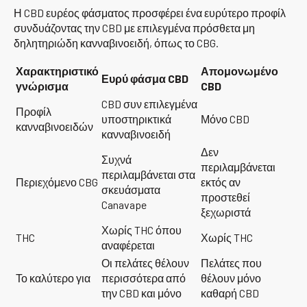
Η CBD ευρέος φάσματος προσφέρει ένα ευρύτερο προφίλ
συνδυάζοντας την CBD με επιλεγμένα πρόσθετα μη
δηλητηριώδη κανναβινοειδή, όπως το CBG.
Χαρακτηριστικό
Απομονωμένο
Ευρύ φάσμα CBD
γνώρισμα
CBD
CBD συν επιλεγμένα
Προφίλ
υποστηρικτικά
Μόνο CBD
κανναβινοειδών
κανναβινοειδή
Δεν
Συχνά
περιλαμβάνεται
περιλαμβάνεται στα
Περιεχόμενο CBG
εκτός αν
σκευάσματα
προστεθεί
Canavape
ξεχωριστά
Χωρίς THC όπου
THC
Χωρίς THC
αναφέρεται
Οι πελάτες θέλουν
Πελάτες που
Το καλύτερο για
περισσότερα από
θέλουν μόνο
την CBD και μόνο
καθαρή CBD