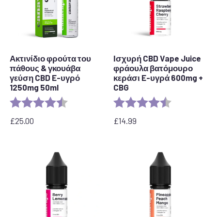
Ακτινίδιο φρούτα του
Ισχυρή CBD Vape Juice
πάθους & γκουάβα
φράουλα βατόμουρο
γεύση CBD E-υγρό
κεράσι E-υγρά 600mg +
1250mg 50ml
CBG
Αξιολόγηση:
4,5 από 5 αστέρια
Αξιολόγηση:
4.1 out of 5 st
£
25.00
£
14.99