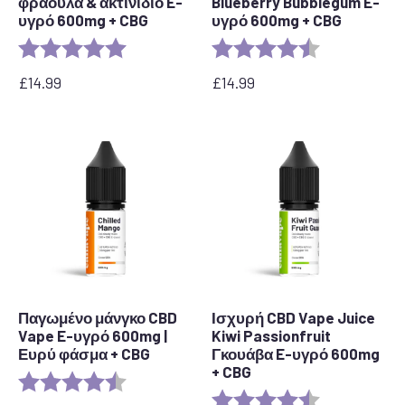
φράουλα & ακτινίδιο E-
Blueberry Bubblegum E-
υγρό 600mg + CBG
υγρό 600mg + CBG
Αξιολόγηση:
5,0 από 5 αστέρια
Αξιολόγηση:
4,4 από 5 αστ
£
14.99
£
14.99
Παγωμένο μάνγκο CBD
Ισχυρή CBD Vape Juice
Vape E-υγρό 600mg |
Kiwi Passionfruit
Ευρύ φάσμα + CBG
Γκουάβα E-υγρό 600mg
+ CBG
Αξιολόγηση:
4,6 από 5 αστέρια
Αξιολόγηση:
4,8 από 5 αστ