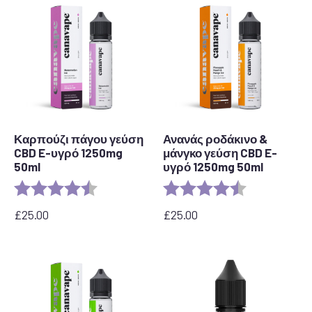
Καρπούζι πάγου γεύση
Ανανάς ροδάκινο &
CBD E-υγρό 1250mg
μάνγκο γεύση CBD E-
50ml
υγρό 1250mg 50ml
Αξιολόγηση:
4,7 από 5 αστέρια
Αξιολόγηση:
4,7 από 5 αστ
£
25.00
£
25.00