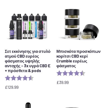
Σετ εκκίνησης για στυλό
Μπισκότα προσκόπων
ατμού CBD ευρέος
κορίτσι CBD κερί
φάσματος υψηλής
Crumble ευρέως
αντοχής - 3x υγρά CBD E
φάσματος
+ πρόσθετα & pods
Αξιολόγηση:
4,6 από 5 αστ
Αξιολόγηση:
4,5 από 5 αστέρια
£
39.99
£
129.99