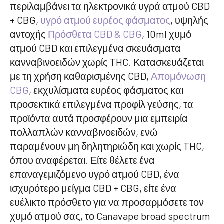
περιλαμβάνει τα ηλεκτρονικά υγρά ατμού CBD
+ CBG,
υγρό ατμού ευρέος φάσματος
, υψηλής
αντοχής
Πρόσθετα CBD & CBG
, 10ml χυμό
ατμού CBD και επιλεγμένα σκευάσματα
κανναβινοειδών χωρίς THC. Κατασκευάζεται
με τη χρήση καθαρισμένης CBD,
Απομόνωση
CBG
, εκχυλίσματα ευρέος φάσματος και
προσεκτικά επιλεγμένα προφίλ γεύσης, τα
προϊόντα αυτά προσφέρουν μια εμπειρία
πολλαπλών κανναβινοειδών, ενώ
παραμένουν μη δηλητηριώδη και χωρίς THC,
όπου αναφέρεται. Είτε θέλετε ένα
επαναγεμιζόμενο υγρό ατμού CBD, ένα
ισχυρότερο μείγμα CBD + CBG, είτε ένα
ευέλικτο πρόσθετο για να προσαρμόσετε τον
χυμό ατμού σας, το Canavape broad spectrum