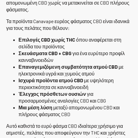
απομονωμένη CBD χωρίς να μετακινείται σε CBD πλήρους
φάσματος.
Τα προϊόντα Canavape ευρέος φάσματος CBD είναι ιδανικά
για τους πελάτες που θέλουν:
Επιλογές CBD χωρίς THC
όπου αναφέρεται στη
σελίδα του προϊόντος
Σκευάσματα CBD + CBG
για ένα ευρύτερο προφίλ
κανναβινοειδών
Επαναγεμιζόμενη συμβατότητα ατμού CBD
με
ηλεκτρονικά υγρά και χυμούς ατμού
Ισχυρά προϊόντα ατμού CBD
με υψηλότερη
περιεκτικότητα σε κανναβινοειδή
Έλεγχος πρόσθετων ουσιών
για
προσαρμοσμένες αναλογίες CBD και CBG
Μια μέση λύση
μεταξύ απομονωμένου CBD και
πλήρους φάσματος CBD
Αυτό καθιστά το ευρύ φάσμα CBD ιδιαίτερα χρήσιμο για
ατμιστές, πελάτες που αποφεύγουν την THC και χρήστες