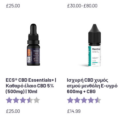
£
25.00
£
30.00
-
£
80.00
Εύρος
τιμών:
από
30,00
£
έως
80,00
£
ECS® CBD Essentials+ |
Ισχυρή CBD χυμός
Καθαρό έλαιο CBD 5%
ατμού μενθόλη E-υγρό
(500mg) | 10ml
600mg + CBG
Αξιολόγηση:
3.8 out of 5 stars
Αξιολόγηση:
4,5 από 5 αστ
£
25.00
£
14.99