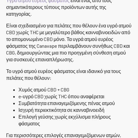
Υγρό ατμού ευρέος φάσματος
είναι ένας από τους
σημαντικότερους τύπους προϊόντων αυτής της
κατηγορίας.
Είναι σχεδιασμένο για πελάτες που θέλουν ένα υγρό ατμού
CBD χωρίς THC με μεγαλύτερο βάθος κανναβινοειδών από
το απομονωμένο CBD μόνο. Τα υγρά ατμού ευρέος
φάσματος της Canavape περιλαμβάνουν συνήθως CBD και
CBG, δημιουργώντας μια πιο προηγμένη σύνθεση ατμού
για συσκευές επαναπλήρωσης.
Το υγρό ατμού ευρέος φάσματος είναι ιδανικό για τους
πελάτες που θέλουν:
Χυμός ατμού CBD + CBG
e-υγρό CBD χωρίς THC όπου αναφέρεται
Συμβατότητα επαναγεμιζόμενης πένας ατμού
Ισχυρή περιεκτικότητα σε κανναβινοειδή
Επιλογή γεύσης χωρίς εκχύλισμα πλήρους
φάσματος
Για περισσότερες επιλογές επαναγεμιζόμενων ατμών,