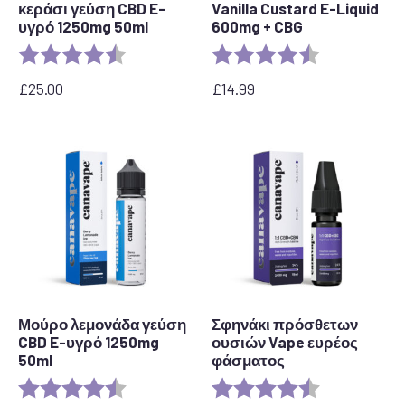
κεράσι γεύση CBD E-
Vanilla Custard E-Liquid
υγρό 1250mg 50ml
600mg + CBG
Αξιολόγηση:
4,7 από 5 αστέρια
Αξιολόγηση:
4,6 από 5 αστ
£
25.00
£
14.99
Μούρο λεμονάδα γεύση
Σφηνάκι πρόσθετων
CBD E-υγρό 1250mg
ουσιών Vape ευρέος
50ml
φάσματος
Αξιολόγηση:
4,5 από 5 αστέρια
Αξιολόγηση:
4,8 από 5 αστ