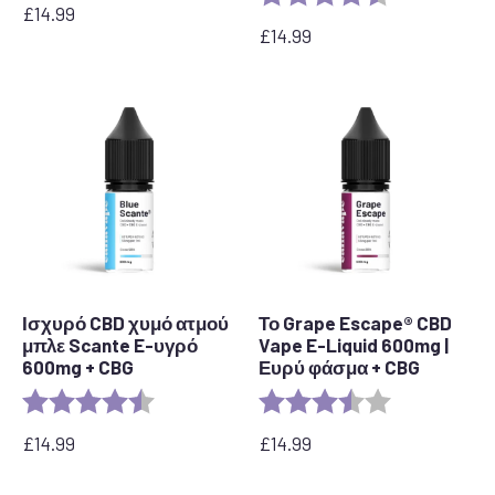
£
14.99
£
14.99
Ισχυρό CBD χυμό ατμού
Το Grape Escape® CBD
μπλε Scante E-υγρό
Vape E-Liquid 600mg |
600mg + CBG
Ευρύ φάσμα + CBG
Αξιολόγηση:
4.3 out of 5 stars
Αξιολόγηση:
3.6 out of 5 s
£
14.99
£
14.99