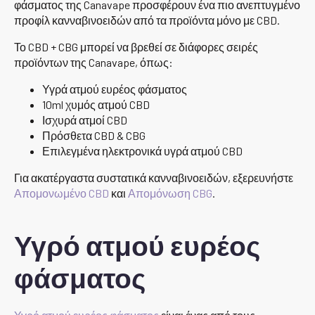
φάσματος της Canavape προσφέρουν ένα πιο ανεπτυγμένο
προφίλ κανναβινοειδών από τα προϊόντα μόνο με CBD.
Το CBD + CBG μπορεί να βρεθεί σε διάφορες σειρές
προϊόντων της Canavape, όπως:
Υγρά ατμού ευρέος φάσματος
10ml χυμός ατμού CBD
Ισχυρά ατμοί CBD
Πρόσθετα CBD & CBG
Επιλεγμένα ηλεκτρονικά υγρά ατμού CBD
Για ακατέργαστα συστατικά κανναβινοειδών, εξερευνήστε
Απομονωμένο CBD
και
Απομόνωση CBG
.
Υγρό ατμού ευρέος
φάσματος