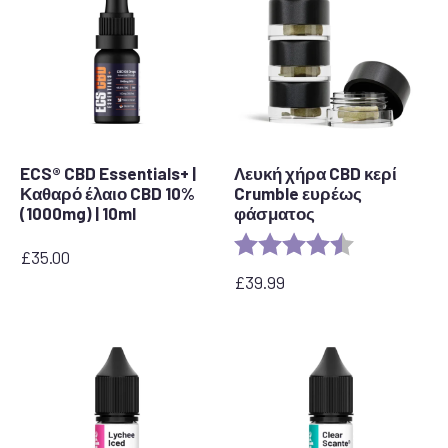
ECS® CBD Essentials+ |
Λευκή χήρα CBD κερί
Καθαρό έλαιο CBD 10%
Crumble ευρέως
(1000mg) | 10ml
φάσματος
Αξιολόγηση:
4,8 από 5 αστ
£
35.00
£
39.99