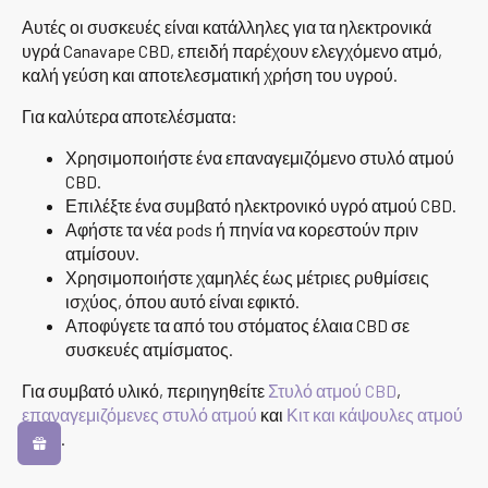
Αυτές οι συσκευές είναι κατάλληλες για τα ηλεκτρονικά
υγρά Canavape CBD, επειδή παρέχουν ελεγχόμενο ατμό,
καλή γεύση και αποτελεσματική χρήση του υγρού.
Για καλύτερα αποτελέσματα:
Χρησιμοποιήστε ένα επαναγεμιζόμενο στυλό ατμού
CBD.
Επιλέξτε ένα συμβατό ηλεκτρονικό υγρό ατμού CBD.
Αφήστε τα νέα pods ή πηνία να κορεστούν πριν
ατμίσουν.
Χρησιμοποιήστε χαμηλές έως μέτριες ρυθμίσεις
ισχύος, όπου αυτό είναι εφικτό.
Αποφύγετε τα από του στόματος έλαια CBD σε
συσκευές ατμίσματος.
Για συμβατό υλικό, περιηγηθείτε
Στυλό ατμού CBD
,
επαναγεμιζόμενες στυλό ατμού
και
Κιτ και κάψουλες ατμού
OXVA
.