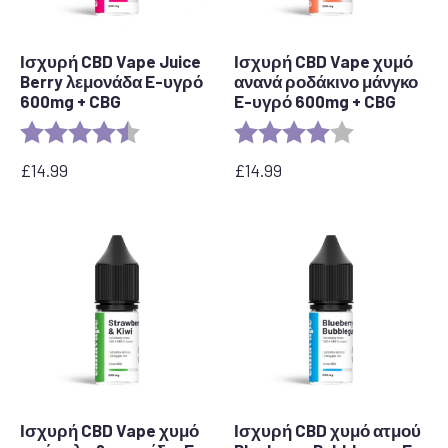
Ισχυρή CBD Vape Juice
Ισχυρή CBD Vape χυμό
Berry λεμονάδα E-υγρό
ανανά ροδάκινο μάνγκο
600mg + CBG
E-υγρό 600mg + CBG
Αξιολόγηση:
4,4 από 5 αστέρια
Αξιολόγηση:
4,0 από 5 αστ
£
14.99
£
14.99
Ισχυρή CBD Vape χυμό
Ισχυρή CBD χυμό ατμού