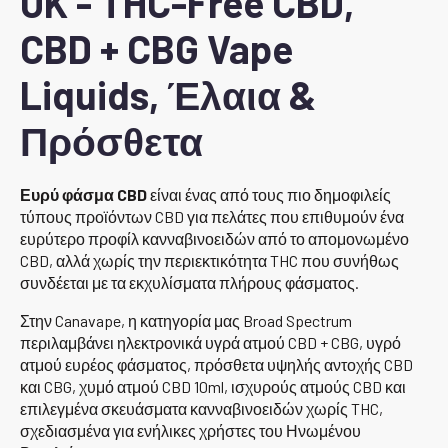
UK - THC-Free CBD,
CBD + CBG Vape
Liquids, Έλαια &
Πρόσθετα
Ευρύ φάσμα CBD
είναι ένας από τους πιο δημοφιλείς
τύπους προϊόντων CBD για πελάτες που επιθυμούν ένα
ευρύτερο προφίλ κανναβινοειδών από το απομονωμένο
CBD, αλλά χωρίς την περιεκτικότητα THC που συνήθως
συνδέεται με τα εκχυλίσματα πλήρους φάσματος.
Στην Canavape, η κατηγορία μας Broad Spectrum
περιλαμβάνει ηλεκτρονικά υγρά ατμού CBD + CBG, υγρό
ατμού ευρέος φάσματος, πρόσθετα υψηλής αντοχής CBD
και CBG, χυμό ατμού CBD 10ml, ισχυρούς ατμούς CBD και
επιλεγμένα σκευάσματα κανναβινοειδών χωρίς THC,
σχεδιασμένα για ενήλικες χρήστες του Ηνωμένου