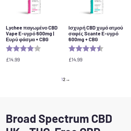
Lychee παγωμένο CBD
Ισχυρή CBD χυμό ατμού
Vape E-υγρό 600mg |
σαφές Scante E-υγρό
Ευρύ φάσμα + CBG
600mg + CBG
Αξιολόγηση:
4,0 από 5 αστέρια
Αξιολόγηση:
4,8 από 5 αστ
£
14.99
£
14.99
1
2
→
Broad Spectrum CBD