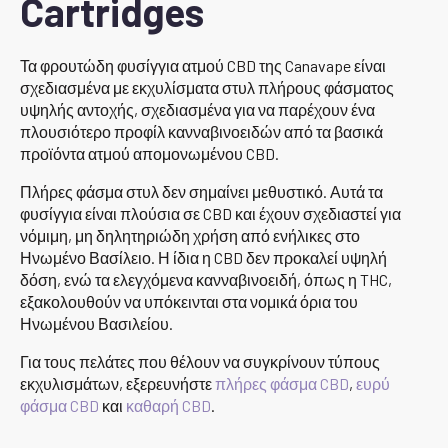
Cartridges
Τα φρουτώδη φυσίγγια ατμού CBD της Canavape είναι
σχεδιασμένα με εκχυλίσματα στυλ πλήρους φάσματος
υψηλής αντοχής, σχεδιασμένα για να παρέχουν ένα
πλουσιότερο προφίλ κανναβινοειδών από τα βασικά
προϊόντα ατμού απομονωμένου CBD.
Πλήρες φάσμα στυλ δεν σημαίνει μεθυστικό. Αυτά τα
φυσίγγια είναι πλούσια σε CBD και έχουν σχεδιαστεί για
νόμιμη, μη δηλητηριώδη χρήση από ενήλικες στο
Ηνωμένο Βασίλειο. Η ίδια η CBD δεν προκαλεί υψηλή
δόση, ενώ τα ελεγχόμενα κανναβινοειδή, όπως η THC,
εξακολουθούν να υπόκεινται στα νομικά όρια του
Ηνωμένου Βασιλείου.
Για τους πελάτες που θέλουν να συγκρίνουν τύπους
εκχυλισμάτων, εξερευνήστε
πλήρες φάσμα CBD
,
ευρύ
φάσμα CBD
και
καθαρή CBD
.