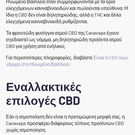
Ηνωμένο Βασίλειο όταν συμμορφώνονται με τα όρια
ελεγχόμενων κανναβινοειδών και πωλούνται υπεύθυνα. Η
ίδια η CBD δεν είναι δηλητηριώδης, αλλά η THC και άλλα
ελεγχόμενα κανναβινοειδή ρυθμίζονται.
Τα φρουτώδη φυσίγγια ατμού CBD της Canavape έχουν
σχεδιαστεί ως νόμιμα, μη δηλητηριώδη προϊόντα ατμού
CBD για χρήση από ενήλικες.
Για περισσότερες πληροφορίες, διαβάστε
Είναι η CBD Vape
νόμιμη στο Ηνωμένο Βασίλειο;
Εναλλακτικές
επιλογές CBD
Εάν η ατμοποίηση δεν είναι η προτιμώμενη μορφή σας, η
Canavape προσφέρει διάφορους τύπους προϊόντων CBD
χωρίς ατμοποίηση.