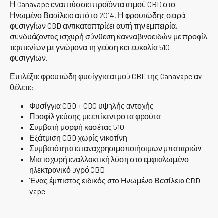
Η Canavape αναπτύσσει προϊόντα ατμού CBD στο
Ηνωμένο Βασίλειο από το 2014. Η φρουτώδης σειρά
φυσιγγίων CBD αντικατοπτρίζει αυτή την εμπειρία,
συνδυάζοντας ισχυρή σύνθεση κανναβινοειδών με προφίλ
τερπενίων με γνώμονα τη γεύση και ευκολία 510
φυσιγγίων.
Επιλέξτε φρουτώδη φυσίγγια ατμού CBD της Canavape αν
θέλετε:
Φυσίγγια CBD + CBG υψηλής αντοχής
Προφίλ γεύσης με επίκεντρο τα φρούτα
Συμβατή μορφή κασέτας 510
Εξάτμιση CBD χωρίς νικοτίνη
Συμβατότητα επαναχρησιμοποιήσιμων μπαταριών
Μια ισχυρή εναλλακτική λύση στο εμφιαλωμένο
ηλεκτρονικό υγρό CBD
Ένας έμπιστος ειδικός στο Ηνωμένο Βασίλειο CBD
vape