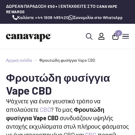
ΔΩΡΕΆΝ ΠΑΡΆΔΟΣΗ £50+ | ΕΝΤΑΧΘΕΊΤΕ ΣΤΟ CANAVAPE
REWARDS
Καλέστε +44 1608 485420
Συνομιλία στο WhatsApp
0
Αναζήτηση
για:
Αρχική σελίδα
Φρουτώδη φυσίγγια Vape CBD
Φρουτώδη φυσίγγια
Vape CBD
Ψάχνετε για έναν γευστικό τρόπο να
απολαύσετε
CBD
? Το μας
Φρουτώδη
φυσίγγια Vape CBD
συνδυάζουν υψηλής
αντοχής εκχυλίσματα στυλ πλήρους φάσματος
με ένα ισορροπημένο CBD και
CBG
προφίλ