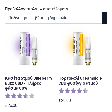
Ταξινόμηση
Προβάλλονται όλα - 4 αποτελέσματα
κατά
δημοτικότητα
Κασέτα ατμού Blueberry
Πορτοκαλί Creamsicle
Buzz CBD - Πλήρες
CBD φυσίγγιο ατμού
φάσμα 80%
Αξιολόγηση:
4.2 out of 5 s
Αξιολόγηση:
3.6 out of 5 stars
£
25.00
£
25.00