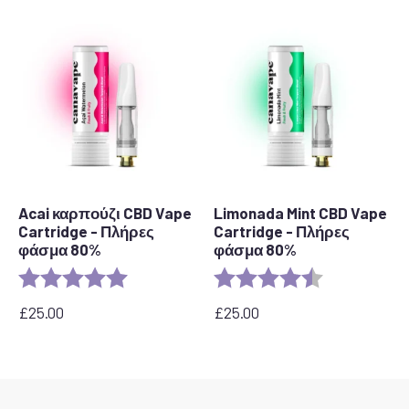
Acai καρπούζι CBD Vape
Limonada Mint CBD Vape
Cartridge - Πλήρες
Cartridge - Πλήρες
φάσμα 80%
φάσμα 80%
Αξιολόγηση:
5,0 από 5 αστέρια
Αξιολόγηση:
4,7 από 5 αστ
£
25.00
£
25.00