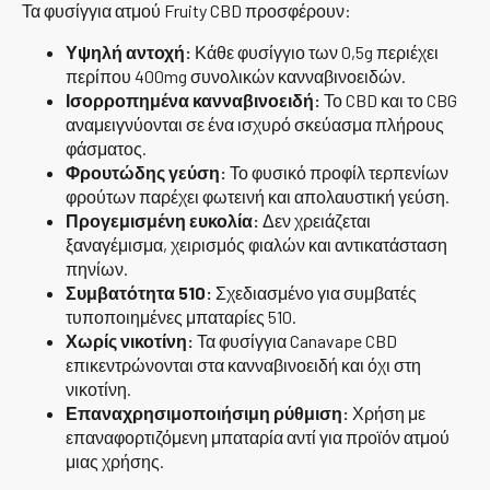
Τα φυσίγγια ατμού Fruity CBD προσφέρουν:
Υψηλή αντοχή:
Κάθε φυσίγγιο των 0,5g περιέχει
περίπου 400mg συνολικών κανναβινοειδών.
Ισορροπημένα κανναβινοειδή:
Το CBD και το CBG
αναμειγνύονται σε ένα ισχυρό σκεύασμα πλήρους
φάσματος.
Φρουτώδης γεύση:
Το φυσικό προφίλ τερπενίων
φρούτων παρέχει φωτεινή και απολαυστική γεύση.
Προγεμισμένη ευκολία:
Δεν χρειάζεται
ξαναγέμισμα, χειρισμός φιαλών και αντικατάσταση
πηνίων.
Συμβατότητα 510:
Σχεδιασμένο για συμβατές
τυποποιημένες μπαταρίες 510.
Χωρίς νικοτίνη:
Τα φυσίγγια Canavape CBD
επικεντρώνονται στα κανναβινοειδή και όχι στη
νικοτίνη.
Επαναχρησιμοποιήσιμη ρύθμιση:
Χρήση με
επαναφορτιζόμενη μπαταρία αντί για προϊόν ατμού
μιας χρήσης.