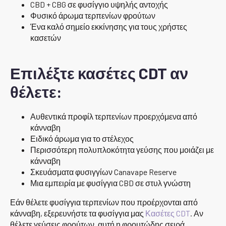
CBD + CBG σε φυσίγγιο υψηλής αντοχής
Φυσικό άρωμα τερπενίων φρούτων
Ένα καλό σημείο εκκίνησης για τους χρήστες
κασετών
Επιλέξτε κασέτες CDT αν
θέλετε:
Αυθεντικά προφίλ τερπενίων προερχόμενα από
κάνναβη
Ειδικό άρωμα για το στέλεχος
Περισσότερη πολυπλοκότητα γεύσης που μοιάζει με
κάνναβη
Σκευάσματα φυσιγγίων Canavape Reserve
Μια εμπειρία με φυσίγγια CBD σε στυλ γνώστη
Εάν θέλετε φυσίγγια τερπενίων που προέρχονται από
κάνναβη, εξερευνήστε τα φυσίγγια μας
Κασέτες CDT
. Αν
θέλετε γεύσεις φρούτων, αυτή η φρουτώδης σειρά