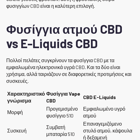
φυσιγγίων CBD είναι η καλύτερη επιλογή.
Φυσίγγια ατμού CBD
vs E-Liquids CBD
Πολλοί πελάτες συγκρίνουν τα φυσίγγια CBD με τα
εμφιαλωμένα ηλεκτρονικά υγρά CBD. Και τα δύο είναι
χρήσιμα, αλλά ταιριάζουν σε διαφορετικές προτιμήσεις και
συσκευές.
Χαρακτηριστικό
Φυσίγγια Vape
CBD E-Liquids
γνώρισμα
CBD
Προγεμισμένο
Εμφιαλωμένο υγρό
Μορφή
φυσίγγιο 510
ατμού
Επαναγεμιζόμενο
Συμβατή
Συσκευή
στυλό ατμού, κάψουλα
μπαταρία 510
ή δεξαμενή