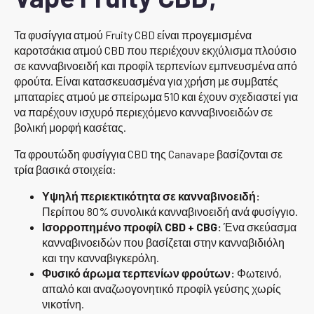
Τα φυσίγγια ατμού Fruity CBD είναι προγεμισμένα
καροτσάκια ατμού CBD που περιέχουν εκχύλισμα πλούσιο
σε κανναβινοειδή και προφίλ τερπενίων εμπνευσμένα από
φρούτα. Είναι κατασκευασμένα για χρήση με συμβατές
μπαταρίες ατμού με σπείρωμα 510 και έχουν σχεδιαστεί για
να παρέχουν ισχυρό περιεχόμενο κανναβινοειδών σε
βολική μορφή κασέτας.
Τα φρουτώδη φυσίγγια CBD της Canavape βασίζονται σε
τρία βασικά στοιχεία:
Υψηλή περιεκτικότητα σε κανναβινοειδή:
Περίπου 80% συνολικά κανναβινοειδή ανά φυσίγγιο.
Ισορροπημένο προφίλ CBD + CBG:
Ένα σκεύασμα
κανναβινοειδών που βασίζεται στην κανναβιδιόλη
και την κανναβιγκερόλη.
Φυσικό άρωμα τερπενίων φρούτων:
Φωτεινό,
απαλό και αναζωογονητικό προφίλ γεύσης χωρίς
νικοτίνη.