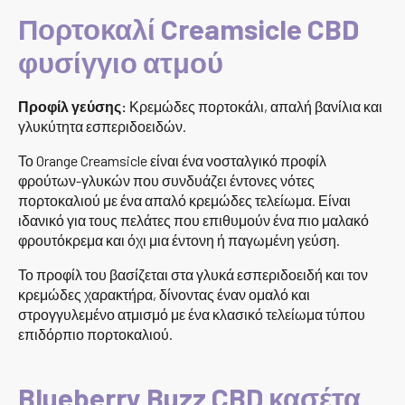
Πορτοκαλί Creamsicle CBD
φυσίγγιο ατμού
Προφίλ γεύσης:
Κρεμώδες πορτοκάλι, απαλή βανίλια και
γλυκύτητα εσπεριδοειδών.
Το Orange Creamsicle είναι ένα νοσταλγικό προφίλ
φρούτων-γλυκών που συνδυάζει έντονες νότες
πορτοκαλιού με ένα απαλό κρεμώδες τελείωμα. Είναι
ιδανικό για τους πελάτες που επιθυμούν ένα πιο μαλακό
φρουτόκρεμα και όχι μια έντονη ή παγωμένη γεύση.
Το προφίλ του βασίζεται στα γλυκά εσπεριδοειδή και τον
κρεμώδες χαρακτήρα, δίνοντας έναν ομαλό και
στρογγυλεμένο ατμισμό με ένα κλασικό τελείωμα τύπου
επιδόρπιο πορτοκαλιού.
Blueberry Buzz CBD κασέτα