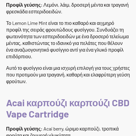
Προφίλ γεύσης:
Λεμόνι, λάιμ, δροσερή μέντα και τραγανή
φρεσκάδα εσπεριδοειδών.
Το Lemon Lime Mint είναι το πιο καθαρό και αιχμηρό
προφίλ της σειράς φρουτώδους φυσίγγου. Συνδυάζει τη
φωτεινότητα των εσπεριδοειδών με ένα δροσερό τελείωμα
μέντας, καθιστώντας το ιδανικό για πελάτες που θέλουν
ένα αναζωογονητικό φυσίγγιο αντί για ένα γλυκό προφίλ
επιδόρπιου.
Αυτό το φυσίγγιο είναι μια ισχυρή επιλογή για τους χρήστες
που προτιμούν μια τραγανή, καθαρή και ελαφρύτερη γεύση
φρούτων.
Acai καρπούζι καρπούζι CBD
Vape Cartridge
Προφίλ γεύσης:
Acai berry, ώριμο καρπούζι, τροπικά
φρούτα και ζουμερή γλυκύτητα.