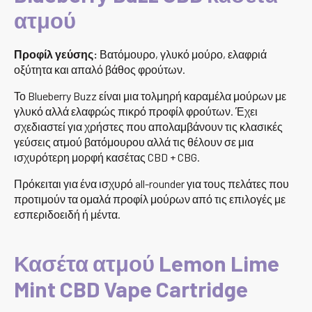
ατμού
Προφίλ γεύσης:
Βατόμουρο, γλυκό μούρο, ελαφριά
οξύτητα και απαλό βάθος φρούτων.
Το Blueberry Buzz είναι μια τολμηρή καραμέλα μούρων με
γλυκό αλλά ελαφρώς πικρό προφίλ φρούτων. Έχει
σχεδιαστεί για χρήστες που απολαμβάνουν τις κλασικές
γεύσεις ατμού βατόμουρου αλλά τις θέλουν σε μια
ισχυρότερη μορφή κασέτας CBD + CBG.
Πρόκειται για ένα ισχυρό all-rounder για τους πελάτες που
προτιμούν τα ομαλά προφίλ μούρων από τις επιλογές με
εσπεριδοειδή ή μέντα.
Κασέτα ατμού Lemon Lime
Mint CBD Vape Cartridge