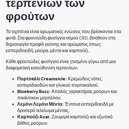
τερπενίων των
φρούτων
Τα τερπένια είναι αρωματικές ενώσεις που βρίσκονται στα
φυτά. Στα φρουτώδη φυσίγγια ατμού CBD, βοηθούν στη
δημιουργία προφίλ γεύσης και αρώματος όπως
εσπεριδοειδή, μούρα, μέντα και καρπούζι.
Κάθε φρουτώδες φυσίγγιο είναι χτισμένο γύρω από μια
διαφορετική κατεύθυνση τερπενίων:
Πορτοκάλι Creamsicle:
Κρεμώδεις νότες
εσπεριδοειδών και γλυκού πορτοκαλιού.
Blueberry Buzz:
Απαλός χαρακτήρας μούρων και
πικάντικου μύρτιλλου.
Λεμόνι Λεμόνι Μέντα:
Έντονα εσπεριδοειδή με
δροσερό τελείωμα μέντας.
Καρπούζι Acai:
Ζουμερό καρπούζι και εξωτικό
βάθος μούρων.