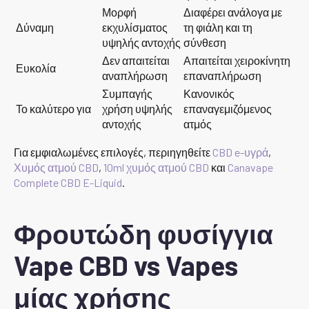
Μορφή
Διαφέρει ανάλογα με
Δύναμη
εκχυλίσματος
τη φιάλη και τη
υψηλής αντοχής
σύνθεση
Δεν απαιτείται
Απαιτείται χειροκίνητη
Ευκολία
αναπλήρωση
επαναπλήρωση
Συμπαγής
Κανονικός
Το καλύτερο για
χρήση υψηλής
επαναγεμιζόμενος
αντοχής
ατμός
Για εμφιαλωμένες επιλογές, περιηγηθείτε
CBD e-υγρά
,
Χυμός ατμού CBD
,
10ml χυμός ατμού CBD
και
Canavape
Complete CBD E-Liquid
.
Φρουτώδη φυσίγγια
Vape CBD vs Vapes
μίας χρήσης