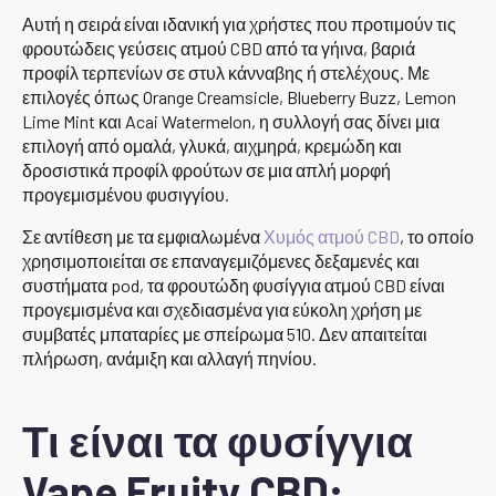
Αυτή η σειρά είναι ιδανική για χρήστες που προτιμούν τις
φρουτώδεις γεύσεις ατμού CBD από τα γήινα, βαριά
προφίλ τερπενίων σε στυλ κάνναβης ή στελέχους. Με
επιλογές όπως Orange Creamsicle, Blueberry Buzz, Lemon
Lime Mint και Acai Watermelon, η συλλογή σας δίνει μια
επιλογή από ομαλά, γλυκά, αιχμηρά, κρεμώδη και
δροσιστικά προφίλ φρούτων σε μια απλή μορφή
προγεμισμένου φυσιγγίου.
Σε αντίθεση με τα εμφιαλωμένα
Χυμός ατμού CBD
, το οποίο
χρησιμοποιείται σε επαναγεμιζόμενες δεξαμενές και
συστήματα pod, τα φρουτώδη φυσίγγια ατμού CBD είναι
προγεμισμένα και σχεδιασμένα για εύκολη χρήση με
συμβατές μπαταρίες με σπείρωμα 510. Δεν απαιτείται
πλήρωση, ανάμιξη και αλλαγή πηνίου.
Τι είναι τα φυσίγγια
Vape Fruity CBD;