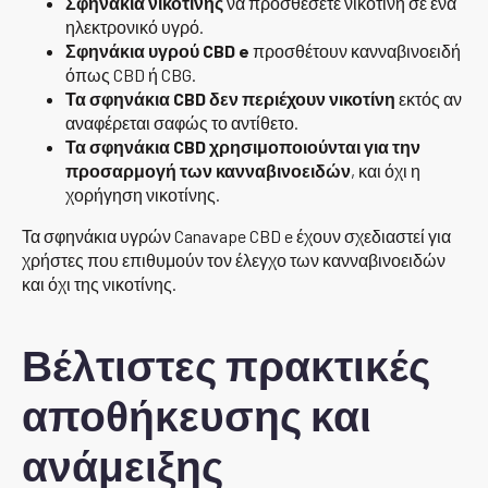
Σφηνάκια νικοτίνης
να προσθέσετε νικοτίνη σε ένα
ηλεκτρονικό υγρό.
Σφηνάκια υγρού CBD e
προσθέτουν κανναβινοειδή
όπως CBD ή CBG.
Τα σφηνάκια CBD δεν περιέχουν νικοτίνη
εκτός αν
αναφέρεται σαφώς το αντίθετο.
Τα σφηνάκια CBD χρησιμοποιούνται για την
προσαρμογή των κανναβινοειδών
, και όχι η
χορήγηση νικοτίνης.
Τα σφηνάκια υγρών Canavape CBD e έχουν σχεδιαστεί για
χρήστες που επιθυμούν τον έλεγχο των κανναβινοειδών
και όχι της νικοτίνης.
Βέλτιστες πρακτικές
αποθήκευσης και
ανάμειξης