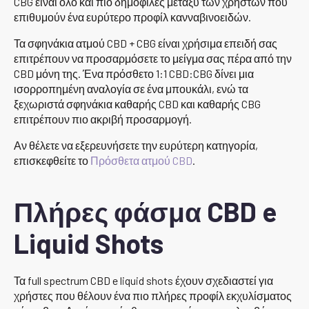
CBG είναι όλο και πιο δημοφιλές μεταξύ των χρηστών που
επιθυμούν ένα ευρύτερο προφίλ κανναβινοειδών.
Τα σφηνάκια ατμού CBD + CBG είναι χρήσιμα επειδή σας
επιτρέπουν να προσαρμόσετε το μείγμα σας πέρα από την
CBD μόνη της. Ένα πρόσθετο 1:1 CBD:CBG δίνει μια
ισορροπημένη αναλογία σε ένα μπουκάλι, ενώ τα
ξεχωριστά σφηνάκια καθαρής CBD και καθαρής CBG
επιτρέπουν πιο ακριβή προσαρμογή.
Αν θέλετε να εξερευνήσετε την ευρύτερη κατηγορία,
επισκεφθείτε το
Πρόσθετα ατμού CBD
.
Πλήρες φάσμα CBD e
Liquid Shots
Τα full spectrum CBD e liquid shots έχουν σχεδιαστεί για
χρήστες που θέλουν ένα πιο πλήρες προφίλ εκχυλίσματος