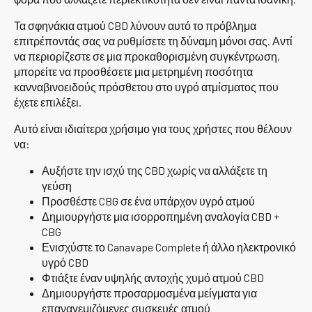
Τα σφηνάκια ατμού CBD λύνουν αυτό το πρόβλημα
επιτρέποντάς σας να ρυθμίσετε τη δύναμη μόνοι σας. Αντί
να περιορίζεστε σε μια προκαθορισμένη συγκέντρωση,
μπορείτε να προσθέσετε μια μετρημένη ποσότητα
κανναβινοειδούς πρόσθετου στο υγρό ατμίσματος που
έχετε επιλέξει.
Αυτό είναι ιδιαίτερα χρήσιμο για τους χρήστες που θέλουν
να:
Αυξήστε την ισχύ της CBD χωρίς να αλλάξετε τη
γεύση
Προσθέστε CBG σε ένα υπάρχον υγρό ατμού
Δημιουργήστε μια ισορροπημένη αναλογία CBD +
CBG
Ενισχύστε το Canavape Complete ή άλλο ηλεκτρονικό
υγρό CBD
Φτιάξτε έναν υψηλής αντοχής χυμό ατμού CBD
Δημιουργήστε προσαρμοσμένα μείγματα για
επαναγεμιζόμενες συσκευές ατμού