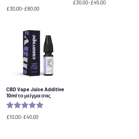
£
30.00
-
£
45.00
Εύρος
£
30.00
-
£
80.00
Εύρος
τιμών:
τιμών:
από
από
30,00
30,00
£
£
έως
έως
45,00
80,00
£
£
CBD Vape Juice Additive
10ml το μείγμα σας
Rating:
5.0 out of 5 stars
£
10.00
-
£
40.00
Εύρος
τιμών:
£10.00
έως