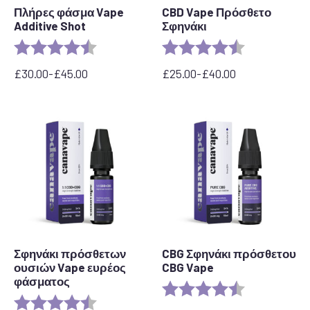
Πλήρες φάσμα Vape
CBD Vape Πρόσθετο
Additive Shot
Σφηνάκι
Rating:
4.6 out of 5 stars
Rating:
4.8 out of 5 s
£
30.00
-
£
45.00
£
25.00
-
£
40.00
Εύρος
Εύρος
τιμών:
τιμών:
από
£25.00
30,00
έως
£
£40.00
έως
45,00
£
Σφηνάκι πρόσθετων
CBG Σφηνάκι πρόσθετου
ουσιών Vape ευρέος
CBG Vape
φάσματος
Rating:
4.9 out of 5 s
Rating:
4.8 out of 5 stars