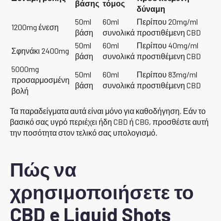
βάσης
τόμος
δύναμη
50ml
60ml
Περίπου 20mg/ml
1200mg ένεση
βάση
συνολικά
προστιθέμενη CBD
50ml
60ml
Περίπου 40mg/ml
Σφηνάκι 2400mg
βάση
συνολικά
προστιθέμενη CBD
5000mg
50ml
60ml
Περίπου 83mg/ml
προσαρμοσμένη
βάση
συνολικά
προστιθέμενη CBD
βολή
Τα παραδείγματα αυτά είναι μόνο για καθοδήγηση. Εάν το
βασικό σας υγρό περιέχει ήδη CBD ή CBG, προσθέστε αυτή
την ποσότητα στον τελικό σας υπολογισμό.
Πώς να
χρησιμοποιήσετε το
CBD e Liquid Shots