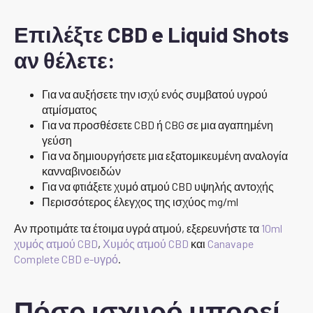
Επιλέξτε CBD e Liquid Shots
αν θέλετε:
Για να αυξήσετε την ισχύ ενός συμβατού υγρού
ατμίσματος
Για να προσθέσετε CBD ή CBG σε μια αγαπημένη
γεύση
Για να δημιουργήσετε μια εξατομικευμένη αναλογία
κανναβινοειδών
Για να φτιάξετε χυμό ατμού CBD υψηλής αντοχής
Περισσότερος έλεγχος της ισχύος mg/ml
Αν προτιμάτε τα έτοιμα υγρά ατμού, εξερευνήστε τα
10ml
χυμός ατμού CBD
,
Χυμός ατμού CBD
και
Canavape
Complete CBD e-υγρό
.
Πόσο ισχυρό μπορεί