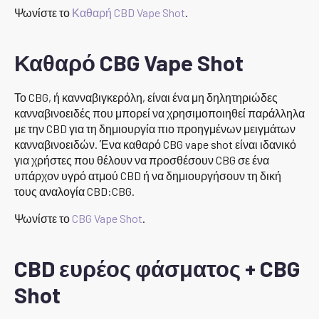
Ψωνίστε το
Καθαρή CBD Vape Shot
.
Καθαρό CBG Vape Shot
Το CBG, ή κανναβιγκερόλη, είναι ένα μη δηλητηριώδες
κανναβινοειδές που μπορεί να χρησιμοποιηθεί παράλληλα
με την CBD για τη δημιουργία πιο προηγμένων μειγμάτων
κανναβινοειδών. Ένα καθαρό CBG vape shot είναι ιδανικό
για χρήστες που θέλουν να προσθέσουν CBG σε ένα
υπάρχον υγρό ατμού CBD ή να δημιουργήσουν τη δική
τους αναλογία CBD:CBG.
Ψωνίστε το
CBG Vape Shot
.
CBD ευρέος φάσματος + CBG
Shot