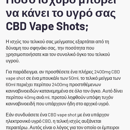
να κάνει το υγρό σας
CBD Vape Shots;
Η ισχύς του τελικού σας μείγματος εξαρτάται από τη
δύναμη του σφηνάκι σας, την ποσότητα που
χρησιμοποιήσατε και τον συνολικό όγκο του τελικού
υγρού.
Για παράδειγμα, αν προσθέσετε ένα πλήρες 2400mg CBD
vape shot σε ένα μπουκάλι των 50ml, το τελικό μείγμα των
60ml περιέχει περίπου 2400mg προστιθέμενων
κανναβινοειδών κατανεμημένα σε όλο τον όγκο. Αυτό δίνει
περίπου 40mg ανά ml, προτού ληφθούν υπόψη τυχόν
κανναβινοειδή που υπάρχουν ήδη στο αρχικό υγρό.
Εάν συνδυάσετε ένα CBD vape shot με ένα υπάρχον
ηλεκτρονικό υγρό CBD, η τελική ισχύς αυξάνεται
περαιτέρω. Αυτός είναι ο λόγος για τον οποίο οι έμπειροι