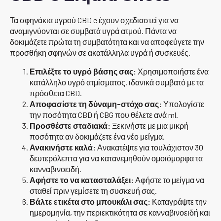
Τα σφηνάκια υγρού CBD e έχουν σχεδιαστεί για να
αναμιγνύονται σε συμβατά υγρά ατμού. Πάντα να
δοκιμάζετε πρώτα τη συμβατότητα και να αποφεύγετε την
προσθήκη σφηνών σε ακατάλληλα υγρά ή συσκευές.
Επιλέξτε το υγρό βάσης σας:
Χρησιμοποιήστε ένα
κατάλληλο υγρό ατμίσματος, ιδανικά συμβατό με τα
πρόσθετα CBD.
Αποφασίστε τη δύναμη-στόχο σας:
Υπολογίστε
την ποσότητα CBD ή CBG που θέλετε ανά ml.
Προσθέστε σταδιακά:
Ξεκινήστε με μια μικρή
ποσότητα αν δοκιμάζετε ένα νέο μείγμα.
Ανακινήστε καλά:
Ανακατέψτε για τουλάχιστον 30
δευτερόλεπτα για να κατανεμηθούν ομοιόμορφα τα
κανναβινοειδή.
Αφήστε το να κατασταλάξει:
Αφήστε το μείγμα να
σταθεί πριν γεμίσετε τη συσκευή σας.
Βάλτε ετικέτα στο μπουκάλι σας:
Καταγράψτε την
ημερομηνία, την περιεκτικότητα σε κανναβινοειδή και