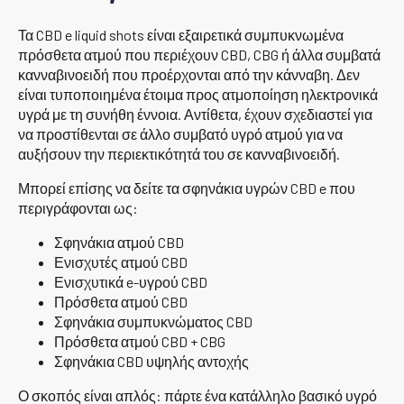
Τα CBD e liquid shots είναι εξαιρετικά συμπυκνωμένα
πρόσθετα ατμού που περιέχουν CBD, CBG ή άλλα συμβατά
κανναβινοειδή που προέρχονται από την κάνναβη. Δεν
είναι τυποποιημένα έτοιμα προς ατμοποίηση ηλεκτρονικά
υγρά με τη συνήθη έννοια. Αντίθετα, έχουν σχεδιαστεί για
να προστίθενται σε άλλο συμβατό υγρό ατμού για να
αυξήσουν την περιεκτικότητά του σε κανναβινοειδή.
Μπορεί επίσης να δείτε τα σφηνάκια υγρών CBD e που
περιγράφονται ως:
Σφηνάκια ατμού CBD
Ενισχυτές ατμού CBD
Ενισχυτικά e-υγρού CBD
Πρόσθετα ατμού CBD
Σφηνάκια συμπυκνώματος CBD
Πρόσθετα ατμού CBD + CBG
Σφηνάκια CBD υψηλής αντοχής
Ο σκοπός είναι απλός: πάρτε ένα κατάλληλο βασικό υγρό