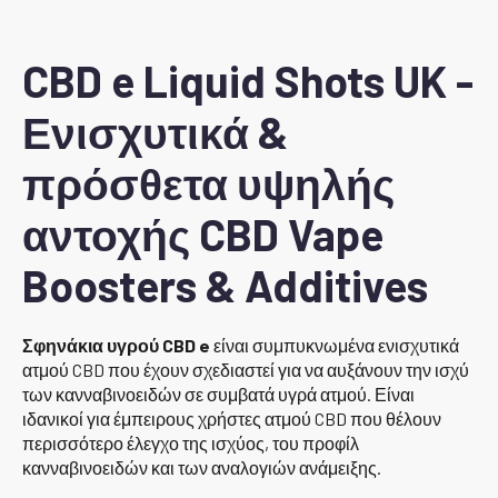
£40.00
CBD e Liquid Shots UK -
Ενισχυτικά &
πρόσθετα υψηλής
αντοχής CBD Vape
Boosters & Additives
Σφηνάκια υγρού CBD e
είναι συμπυκνωμένα ενισχυτικά
ατμού CBD που έχουν σχεδιαστεί για να αυξάνουν την ισχύ
των κανναβινοειδών σε συμβατά υγρά ατμού. Είναι
ιδανικοί για έμπειρους χρήστες ατμού CBD που θέλουν
περισσότερο έλεγχο της ισχύος, του προφίλ
κανναβινοειδών και των αναλογιών ανάμειξης.