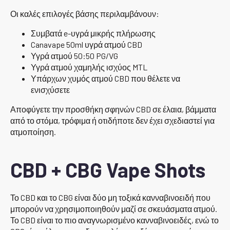
Οι καλές επιλογές βάσης περιλαμβάνουν:
Συμβατά e-υγρά μικρής πλήρωσης
Canavape 50ml υγρά ατμού CBD
Υγρά ατμού 50:50 PG/VG
Υγρά ατμού χαμηλής ισχύος MTL
Υπάρχων χυμός ατμού CBD που θέλετε να
ενισχύσετε
Αποφύγετε την προσθήκη σφηνών CBD σε έλαια, βάμματα
από το στόμα, τρόφιμα ή οτιδήποτε δεν έχει σχεδιαστεί για
ατμοποίηση.
CBD + CBG Vape Shots
Το CBD και το CBG είναι δύο μη τοξικά κανναβινοειδή που
μπορούν να χρησιμοποιηθούν μαζί σε σκευάσματα ατμού.
Το CBD είναι το πιο αναγνωρισμένο κανναβινοειδές, ενώ το