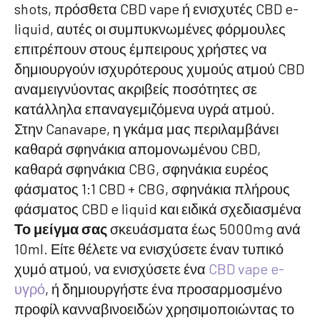
shots, πρόσθετα CBD vape ή ενισχυτές CBD e-
liquid, αυτές οι συμπυκνωμένες φόρμουλες
επιτρέπουν στους έμπειρους χρήστες να
δημιουργούν ισχυρότερους χυμούς ατμού CBD
αναμειγνύοντας ακριβείς ποσότητες σε
κατάλληλα επαναγεμιζόμενα υγρά ατμού.
Στην Canavape, η γκάμα μας περιλαμβάνει
καθαρά σφηνάκια απομονωμένου CBD,
καθαρά σφηνάκια CBG, σφηνάκια ευρέος
φάσματος 1:1 CBD + CBG, σφηνάκια πλήρους
φάσματος CBD e liquid και ειδικά σχεδιασμένα
Το μείγμα σας
σκευάσματα έως 5000mg ανά
10ml. Είτε θέλετε να ενισχύσετε έναν τυπικό
χυμό ατμού, να ενισχύσετε ένα
CBD vape e-
υγρό
, ή δημιουργήστε ένα προσαρμοσμένο
προφίλ κανναβινοειδών χρησιμοποιώντας το