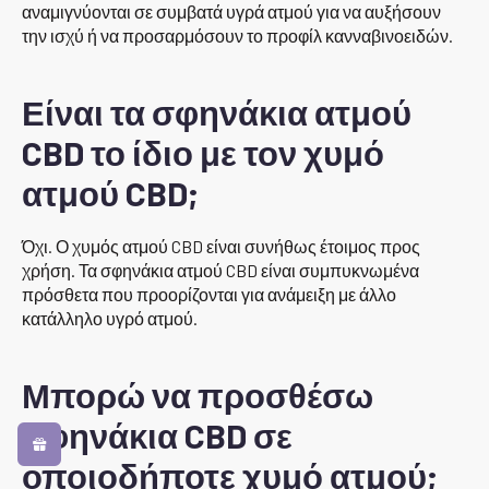
αναμιγνύονται σε συμβατά υγρά ατμού για να αυξήσουν
την ισχύ ή να προσαρμόσουν το προφίλ κανναβινοειδών.
Είναι τα σφηνάκια ατμού
CBD το ίδιο με τον χυμό
ατμού CBD;
Όχι. Ο χυμός ατμού CBD είναι συνήθως έτοιμος προς
χρήση. Τα σφηνάκια ατμού CBD είναι συμπυκνωμένα
πρόσθετα που προορίζονται για ανάμειξη με άλλο
κατάλληλο υγρό ατμού.
Μπορώ να προσθέσω
σφηνάκια CBD σε
οποιοδήποτε χυμό ατμού;