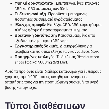
Υψηλή δραστικότητα:
Συμπυκνωμένες επιλογές
CBD και CBG σε φιάλες των 10ml.
Ευέλικτη ανάμιξη:
Προσθέστε μετρημένες
ποσότητες σε συμβατά υγρά ατμίσματος.
Έλεγχος προφίλ:
Επιλέξτε CBD, CBG, ευρύ φάσμα,
πλήρες φάσμα ή προσαρμοσμένα μείγματα.
Βρετανική διατύπωση:
Κατασκευασμένο από
εξειδικευμένη εταιρεία CBD vape.
Εργαστηριακές δοκιμές:
Διαμορφώθηκε για
ακρίβεια και ποιοτικό έλεγχο των κανναβινοειδών.
Προηγμένες επιλογές:
Το δικό σας Blend custom
shots έως και 5000mg ανά 10ml.
Αυτά τα προϊόντα είναι ιδιαίτερα κατάλληλα για έμπειρους
χρήστες ατμού CBD που έχουν ήδη κατανοήσει τις
απαιτήσεις τους για την προτιμώμενη συσκευή, το υγρό
βάσης και την ισχύ.
Τύποι διαθέσιμων