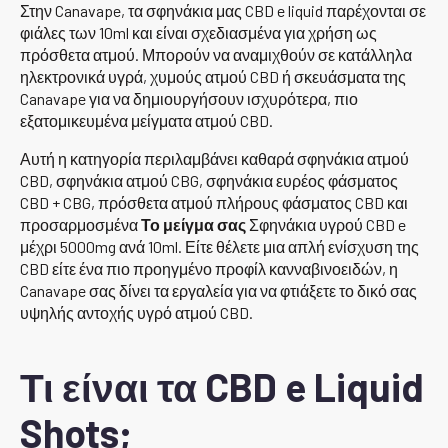
Στην Canavape, τα σφηνάκια μας CBD e liquid παρέχονται σε
φιάλες των 10ml και είναι σχεδιασμένα για χρήση ως
πρόσθετα ατμού. Μπορούν να αναμιχθούν σε κατάλληλα
ηλεκτρονικά υγρά, χυμούς ατμού CBD ή σκευάσματα της
Canavape για να δημιουργήσουν ισχυρότερα, πιο
εξατομικευμένα μείγματα ατμού CBD.
Αυτή η κατηγορία περιλαμβάνει καθαρά σφηνάκια ατμού
CBD, σφηνάκια ατμού CBG, σφηνάκια ευρέος φάσματος
CBD + CBG, πρόσθετα ατμού πλήρους φάσματος CBD και
προσαρμοσμένα
Το μείγμα σας
Σφηνάκια υγρού CBD e
μέχρι 5000mg ανά 10ml. Είτε θέλετε μια απλή ενίσχυση της
CBD είτε ένα πιο προηγμένο προφίλ κανναβινοειδών, η
Canavape σας δίνει τα εργαλεία για να φτιάξετε το δικό σας
υψηλής αντοχής υγρό ατμού CBD.
Τι είναι τα CBD e Liquid
Shots;