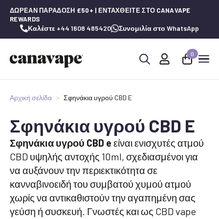
ΔΩΡΕΆΝ ΠΑΡΆΔΟΣΗ £50+ | ΕΝΤΑΧΘΕΊΤΕ ΣΤΟ CANAVAPE
REWARDS
Καλέστε +44 1608 485420
Συνομιλία στο WhatsApp
0
Αναζήτηση
για:
Αρχική σελίδα
Σφηνάκια υγρού CBD E
Σφηνάκια υγρού CBD E
Σφηνάκια υγρού CBD e
είναι ενισχυτές ατμού
CBD υψηλής αντοχής 10ml, σχεδιασμένοι για
να αυξάνουν την περιεκτικότητα σε
κανναβινοειδή του συμβατού χυμού ατμού
χωρίς να αντικαθιστούν την αγαπημένη σας
γεύση ή συσκευή. Γνωστές και ως CBD vape