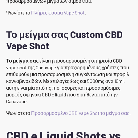
προσαρμοσμένων μιγμάτων ατμού CBD.
Ψωνίστε το
Πλήρες φάσμα Vape Shot
.
Το μείγμα σας Custom CBD
Vape Shot
Το μείγμα σας
είναι η προσαρμοσμένη υπηρεσία CBD
vape shot της Canavape για προχωρημένους χρήστες που
επιθυμούν μια προσαρμοσμένη συγκέντρωση και προφίλ
κανναβινοειδών. Με επιλογές έως και 5000mg ανά 10ml,
αυτή είναι μία από τις πιο ισχυρές και προσαρμόσιμες
μορφές σφηνάκι CBD e liquid που διατίθενται από την
Canavape.
Ψωνίστε το
Προσαρμοσμένο CBD Vape Shot το μείγμα σας
.
CBD e Liquid Shots vs