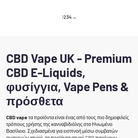
1
2
3
4
→
CBD Vape UK - Premium
CBD E-Liquids,
φυσίγγια, Vape Pens &
πρόσθετα
CBD vape
τα προϊόντα είναι ένας από τους πιο δημοφιλείς
τρόπους χρήσης της κανναβιδιόλης στο Ηνωμένο
Βασίλειο. Σχεδιασμένα για εισπνοή μέσω συμβατών
συσκευών ατμού, τα προϊόντα ατμού CBD παρέχουν