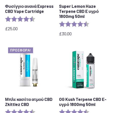
Φυσίγγιο ανανά Express
Super Lemon Haze
CBD Vape Cartridge
Terpene CBD E υγρό
1800mg 50ml
Αξιολόγηση:
4,6 από 5 αστέρια
Αξιολόγηση:
4,7 από 5 αστ
£
25.00
£
30.00
ΠΡΟΣΦΟΡΆ!
Μπλε κασέτα ατμού CBD
OG Kush Terpene CBD E-
Zkittlez CBD
υγρό 1800mg 50ml
Αξιολόγηση:
4,6 από 5 αστέρια
Αξιολόγηση:
4,6 από 5 αστ