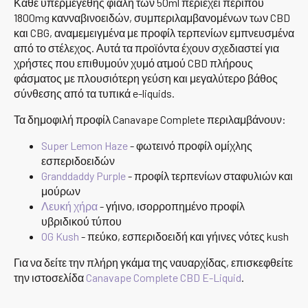
Κάθε υπερμεγέθης φιάλη των 50ml περιέχει περίπου
1800mg κανναβινοειδών, συμπεριλαμβανομένων των CBD
και CBG, αναμεμειγμένα με προφίλ τερπενίων εμπνευσμένα
από το στέλεχος. Αυτά τα προϊόντα έχουν σχεδιαστεί για
χρήστες που επιθυμούν χυμό ατμού CBD πλήρους
φάσματος με πλουσιότερη γεύση και μεγαλύτερο βάθος
σύνθεσης από τα τυπικά e-liquids.
Τα δημοφιλή προφίλ Canavape Complete περιλαμβάνουν:
Super Lemon Haze
- φωτεινό προφίλ ομίχλης
εσπεριδοειδών
Granddaddy Purple
- προφίλ τερπενίων σταφυλιών και
μούρων
Λευκή χήρα
- γήινο, ισορροπημένο προφίλ
υβριδικού τύπου
OG Kush
- πεύκο, εσπεριδοειδή και γήινες νότες kush
Για να δείτε την πλήρη γκάμα της ναυαρχίδας, επισκεφθείτε
την ιστοσελίδα
Canavape Complete CBD E-Liquid
.