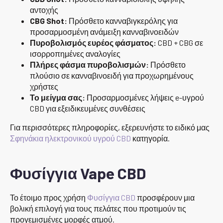
αντοχής
CBG Shot:
Πρόσθετο κανναβιγκερόλης για
προσαρμοσμένη ανάμειξη κανναβινοειδών
Πυροβολισμός ευρέος φάσματος:
CBD + CBG σε
ισορροπημένες αναλογίες
Πλήρες φάσμα πυροβολισμών:
Πρόσθετο
πλούσιο σε κανναβινοειδή για προχωρημένους
χρήστες
Το μείγμα σας:
Προσαρμοσμένες λήψεις e-υγρού
CBD για εξειδικευμένες συνθέσεις
Για περισσότερες πληροφορίες, εξερευνήστε το ειδικό μας
Σφηνάκια ηλεκτρονικού υγρού CBD
κατηγορία.
Φυσίγγια Vape CBD
Το έτοιμο προς χρήση
Φυσίγγια CBD
προσφέρουν μια
βολική επιλογή για τους πελάτες που προτιμούν τις
προγεμισμένες μορφές ατμού.