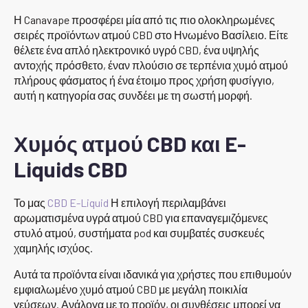
Η Canavape προσφέρει μία από τις πιο ολοκληρωμένες
σειρές προϊόντων ατμού CBD στο Ηνωμένο Βασίλειο. Είτε
θέλετε ένα απλό ηλεκτρονικό υγρό CBD, ένα υψηλής
αντοχής πρόσθετο, έναν πλούσιο σε τερπένια χυμό ατμού
πλήρους φάσματος ή ένα έτοιμο προς χρήση φυσίγγιο,
αυτή η κατηγορία σας συνδέει με τη σωστή μορφή.
Χυμός ατμού CBD και E-
Liquids CBD
Το μας
CBD E-Liquid
Η επιλογή περιλαμβάνει
αρωματισμένα υγρά ατμού CBD για επαναγεμιζόμενες
στυλό ατμού, συστήματα pod και συμβατές συσκευές
χαμηλής ισχύος.
Αυτά τα προϊόντα είναι ιδανικά για χρήστες που επιθυμούν
εμφιαλωμένο χυμό ατμού CBD με μεγάλη ποικιλία
γεύσεων. Ανάλογα με το προϊόν, οι συνθέσεις μπορεί να