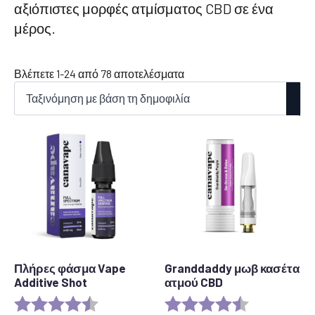
αξιόπιστες μορφές ατμίσματος CBD σε ένα
μέρος.
Ταξινόμηση
Βλέπετε 1-24 από 78 αποτελέσματα
κατά
δημοτικότητα
Πλήρες φάσμα Vape
Granddaddy μωβ κασέτα
Additive Shot
ατμού CBD
Αξιολόγηση:
4,6 από 5 αστέρια
Αξιολόγηση:
4,5 από 5 αστ