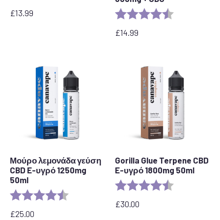
£
13.99
Αξιολόγηση:
4,6 από 5 αστ
£
14.99
Μούρο λεμονάδα γεύση
Gorilla Glue Terpene CBD
CBD E-υγρό 1250mg
E-υγρό 1800mg 50ml
50ml
Αξιολόγηση:
4,5 από 5 αστ
Αξιολόγηση:
4,5 από 5 αστέρια
£
30.00
£
25.00