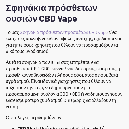
Σφηνάκια πρόσθετων
ουσιών CBD Vape
Το μας
Σφηνάκια πρόσθετων προσθέτων CBD vape
είναι
ενισχυτές κανναβινοειδών υψηλής αντοχής, σχεδιασμένοι
για έμπειρους χρήστες που θέλουν να προσαρμόζουν τα
δικά τους υγρά ατμού.
Αυτά τα σφηνάκια των 10 ml σας επιτρέπουν να
προσθέσετε CBD, CBG, κανναβινοειδή ευρέος φάσματος ή
προφίλ κανναβινοειδών πλήρους φάσματος σε συμβατά
υγρά ατμού. Είναι ιδανικά για χρήστες που θέλουν να
αυξήσουν την ισχύ, να δημιουργήσουν μια
προσαρμοσμένη αναλογία CBD + CBG ή να δημιουργήσουν
έναν ισχυρότερο χυμό ατμού CBD χωρίς να αλλάξουν τη
γεύση.
Οι επιλογές περιλαμβάνουν:
CBD Shot:
Πρόσθετο κανναβιδιόλης υψηλής