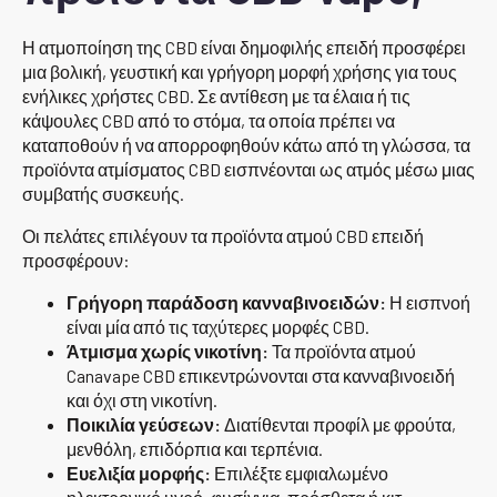
Η ατμοποίηση της CBD είναι δημοφιλής επειδή προσφέρει
μια βολική, γευστική και γρήγορη μορφή χρήσης για τους
ενήλικες χρήστες CBD. Σε αντίθεση με τα έλαια ή τις
κάψουλες CBD από το στόμα, τα οποία πρέπει να
καταποθούν ή να απορροφηθούν κάτω από τη γλώσσα, τα
προϊόντα ατμίσματος CBD εισπνέονται ως ατμός μέσω μιας
συμβατής συσκευής.
Οι πελάτες επιλέγουν τα προϊόντα ατμού CBD επειδή
προσφέρουν:
Γρήγορη παράδοση κανναβινοειδών:
Η εισπνοή
είναι μία από τις ταχύτερες μορφές CBD.
Άτμισμα χωρίς νικοτίνη:
Τα προϊόντα ατμού
Canavape CBD επικεντρώνονται στα κανναβινοειδή
και όχι στη νικοτίνη.
Ποικιλία γεύσεων:
Διατίθενται προφίλ με φρούτα,
μενθόλη, επιδόρπια και τερπένια.
Ευελιξία μορφής:
Επιλέξτε εμφιαλωμένο