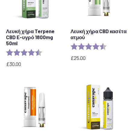
Λευκή χήρα Terpene
Λευκή χήρα CBD κασέτα
CBD E-υγρό 1800mg
ατμού
50ml
Αξιολόγηση:
4,6 από 5 αστ
Αξιολόγηση:
4,7 από 5 αστέρια
£
25.00
£
30.00