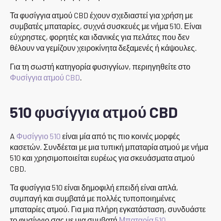
Τα φυσίγγια ατμού CBD έχουν σχεδιαστεί για χρήση με
συμβατές μπαταρίες, συχνά συσκευές με νήμα 510. Είναι
εύχρηστες, φορητές και ιδανικές για πελάτες που δεν
θέλουν να γεμίζουν χειροκίνητα δεξαμενές ή κάψουλες.
Για τη σωστή κατηγορία φυσιγγίων, περιηγηθείτε στο
Φυσίγγια ατμού CBD
.
510 φυσίγγια ατμού CBD
A
Φυσίγγιο 510
είναι μία από τις πιο κοινές μορφές
κασετών. Συνδέεται με μια τυπική μπαταρία ατμού με νήμα
510 και χρησιμοποιείται ευρέως για σκευάσματα ατμού
CBD.
Τα φυσίγγια 510 είναι δημοφιλή επειδή είναι απλά,
συμπαγή και συμβατά με πολλές τυποποιημένες
μπαταρίες ατμού. Για μια πλήρη εγκατάσταση, συνδυάστε
το φυσίγγιο σας με μια συμβατή
Μπαταρία 510
.