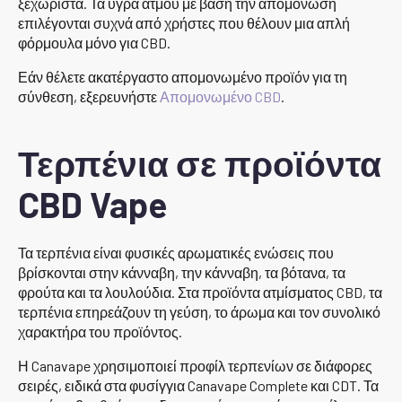
ξεχωριστά. Τα υγρά ατμού με βάση την απομόνωση
επιλέγονται συχνά από χρήστες που θέλουν μια απλή
φόρμουλα μόνο για CBD.
Εάν θέλετε ακατέργαστο απομονωμένο προϊόν για τη
σύνθεση, εξερευνήστε
Απομονωμένο CBD
.
Τερπένια σε προϊόντα
CBD Vape
Τα τερπένια είναι φυσικές αρωματικές ενώσεις που
βρίσκονται στην κάνναβη, την κάνναβη, τα βότανα, τα
φρούτα και τα λουλούδια. Στα προϊόντα ατμίσματος CBD, τα
τερπένια επηρεάζουν τη γεύση, το άρωμα και τον συνολικό
χαρακτήρα του προϊόντος.
Η Canavape χρησιμοποιεί προφίλ τερπενίων σε διάφορες
σειρές, ειδικά στα φυσίγγια Canavape Complete και CDT. Τα