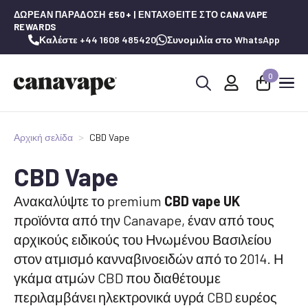
ΔΩΡΕΆΝ ΠΑΡΆΔΟΣΗ £50+ | ΕΝΤΑΧΘΕΊΤΕ ΣΤΟ CANAVAPE
REWARDS
Καλέστε +44 1608 485420
Συνομιλία στο WhatsApp
0
Αναζήτηση
για:
Αρχική σελίδα
CBD Vape
CBD Vape
Ανακαλύψτε το premium
CBD vape UK
προϊόντα από την Canavape, έναν από τους
αρχικούς ειδικούς του Ηνωμένου Βασιλείου
στον ατμισμό κανναβινοειδών από το 2014. Η
γκάμα ατμών CBD που διαθέτουμε
περιλαμβάνει ηλεκτρονικά υγρά CBD ευρέος