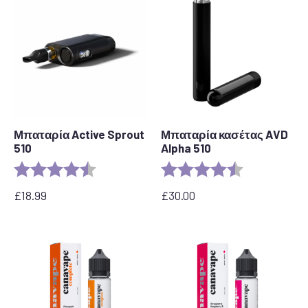
έως
£40.00
Μπαταρία Active Sprout
Μπαταρία κασέτας AVD
510
Alpha 510
Αξιολόγηση:
4,6 από 5 αστέρια
Αξιολόγηση:
4,7 από 5 αστ
£
18.99
£
30.00