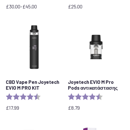
£
30.00
-
£
45.00
£
25.00
Εύρος
τιμών:
από
30,00
£
έως
45,00
£
CBD Vape Pen Joyetech
Joyetech EVIO M Pro
EVIO M PRO KIT
Pods αντικατάστασης
Αξιολόγηση:
4,5 από 5 αστέρια
Αξιολόγηση:
4,7 από 5 αστ
£
17.99
£
8.79