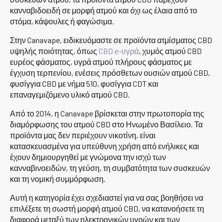
κανναβιδοειδή σε μορφή ατμού και όχι ως έλαια από το
στόμα, κάψουλες ή φαγώσιμα.
Στην Canavape, ειδικευόμαστε σε προϊόντα ατμίσματος CBD
υψηλής ποιότητας, όπως
CBD e-υγρά
, χυμός ατμού CBD
ευρέος φάσματος, υγρά ατμού πλήρους φάσματος με
έγχυση τερπενίου, ενέσεις πρόσθετων ουσιών ατμού CBD,
φυσίγγια CBD με νήμα 510, φυσίγγια CDT και
επαναγεμιζόμενο υλικό ατμού CBD.
Από το 2014, η Canavape βρίσκεται στην πρωτοπορία της
διαμόρφωσης του ατμού CBD στο Ηνωμένο Βασίλειο. Τα
προϊόντα μας δεν περιέχουν νικοτίνη, είναι
κατασκευασμένα για υπεύθυνη χρήση από ενήλικες και
έχουν δημιουργηθεί με γνώμονα την ισχύ των
κανναβινοειδών, τη γεύση, τη συμβατότητα των συσκευών
και τη νομική συμμόρφωση.
Αυτή η κατηγορία έχει σχεδιαστεί για να σας βοηθήσει να
επιλέξετε τη σωστή μορφή ατμού CBD, να κατανοήσετε τη
διαφορά μεταξύ των ηλεκτρονικών υγρών και των