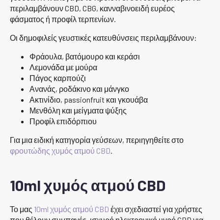
περιλαμβάνουν CBD, CBG, κανναβινοειδή ευρέος
φάσματος ή προφίλ τερπενίων.
Οι δημοφιλείς γευστικές κατευθύνσεις περιλαμβάνουν:
Φράουλα, βατόμουρο και κεράσι
Λεμονάδα με μούρα
Πάγος καρπούζι
Ανανάς, ροδάκινο και μάνγκο
Ακτινίδιο, passionfruit και γκουάβα
Μενθόλη και μείγματα ψύξης
Προφίλ επιδόρπιου
Για μια ειδική κατηγορία γεύσεων, περιηγηθείτε στο
φρουτώδης χυμός ατμού CBD
.
10ml χυμός ατμού CBD
Το μας
10ml χυμός ατμού CBD
έχει σχεδιαστεί για χρήστες
που θέλουν συμπαγές, ισχυρό ηλεκτρονικό υγρό CBD για