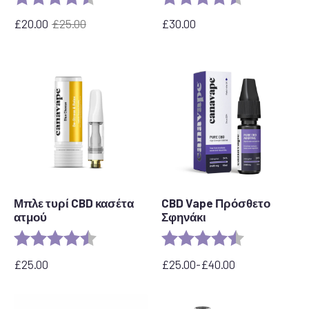
£
20.00
£
25.00
£
30.00
Η
Η
αρχική
τρέχουσα
τιμή
τιμή
ήταν:
είναι:
£25.00.
£20,00.
Μπλε τυρί CBD κασέτα
CBD Vape Πρόσθετο
ατμού
Σφηνάκι
Αξιολόγηση:
4,5 από 5 αστέρια
Αξιολόγηση:
4,8 από 5 αστ
£
25.00
£
25.00
-
£
40.00
Εύρος
τιμών:
£25.00