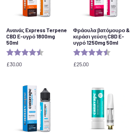
Ανανάς Express Terpene
Φράουλα βατόμουρο &
CBD E-υγρό 1800mg
κεράσι γεύση CBD E-
50ml
υγρό 1250mg 50ml
Αξιολόγηση:
4,8 από 5 αστέρια
Αξιολόγηση:
4,7 από 5 αστ
£
30.00
£
25.00