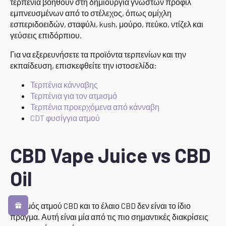
τερπένια βοηθούν στη δημιουργία γνωστών προφίλ
εμπνευσμένων από το στέλεχος, όπως ομίχλη
εσπεριδοειδών, σταφύλι, kush, μούρο, πεύκο, ντίζελ και
γεύσεις επιδόρπιου.
Για να εξερευνήσετε τα προϊόντα τερπενίων και την
εκπαίδευση, επισκεφθείτε την ιστοσελίδα:
Τερπένια κάνναβης
Τερπένια για τον ατμισμό
Τερπένια προερχόμενα από κάνναβη
CDT φυσίγγια ατμού
CBD Vape Juice vs CBD
Oil
Ο χυμός ατμού CBD και το έλαιο CBD δεν είναι το ίδιο
πράγμα. Αυτή είναι μία από τις πιο σημαντικές διακρίσεις