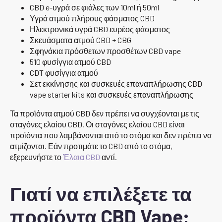
CBD e-υγρά σε φιάλες των 10ml ή 50ml
Υγρά ατμού πλήρους φάσματος CBD
Ηλεκτρονικά υγρά CBD ευρέος φάσματος
Σκευάσματα ατμού CBD + CBG
Σφηνάκια πρόσθετων προσθέτων CBD vape
510 φυσίγγια ατμού CBD
CDT φυσίγγια ατμού
Σετ εκκίνησης και συσκευές επαναπλήρωσης CBD
vape starter kits και συσκευές επαναπλήρωσης
Τα προϊόντα ατμού CBD δεν πρέπει να συγχέονται με τις
σταγόνες ελαίου CBD. Οι σταγόνες ελαίου CBD είναι
προϊόντα που λαμβάνονται από το στόμα και δεν πρέπει να
ατμίζονται. Εάν προτιμάτε το CBD από το στόμα,
εξερευνήστε το
Έλαια CBD
αντί.
Γιατί να επιλέξετε τα
προϊόντα CBD Vape;