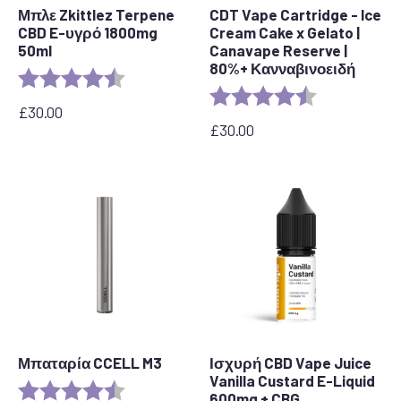
Μπλε Zkittlez Terpene
CDT Vape Cartridge - Ice
CBD E-υγρό 1800mg
Cream Cake x Gelato |
50ml
Canavape Reserve |
80%+ Κανναβινοειδή
Αξιολόγηση:
4,7 από 5 αστέρια
Αξιολόγηση:
4,6 από 5 αστ
£
30.00
£
30.00
Μπαταρία CCELL M3
Ισχυρή CBD Vape Juice
Vanilla Custard E-Liquid
Αξιολόγηση:
4,7 από 5 αστέρια
600mg + CBG