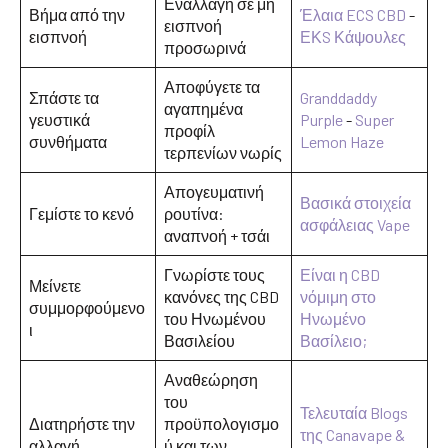
Εναλλαγή σε μη
Βήμα από την
Έλαια ECS CBD
-
εισπνοή
εισπνοή
ΕΚ
S
Κάψουλες
προσωρινά
Αποφύγετε τα
Σπάστε τα
Granddaddy
αγαπημένα
γευστικά
Purple
-
Super
προφίλ
συνθήματα
Lemon Haze
τερπενίων νωρίς
Απογευματινή
Βασικά στοιχεία
Γεμίστε το κενό
ρουτίνα:
ασφάλειας Vape
αναπνοή + τσάι
Γνωρίστε τους
Είναι η CBD
Μείνετε
κανόνες της CBD
νόμιμη στο
συμμορφούμενο
του Ηνωμένου
Ηνωμένο
ι
Βασιλείου
Βασίλειο;
Αναθεώρηση
του
Τελευταία Blogs
Διατηρήστε την
προϋπολογισμο
της Canavape &
αλλαγή
ύ και των