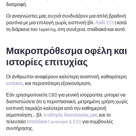
διατροφή.
Οι αναγνώστες μας συχνά συνδυάζουν μια απλή βραδινή
ρουτίνα με μια επιλογή χωρίς εισπνοή (βλ.
Λάδι ECS
) κατά
τη διάρκεια του tapering, στη συνέχεια, σταδιακά και αυτό.
Μακροπρόθεσμα οφέλη και
ιστορίες επιτυχίας
Οι άνθρωποι αναφέρουν καλύτερη αναπνοή, καθαρότερη
εστίαση
, και περισσότερη εξοικονόμηση.
Εάν χρησιμοποιείτε CBD για γενική ισορροπία, μπορεί να
διαπιστώσετε ότι η περιστασιακή, μετρημένη χρήση χωρίς
εισπνοή ταιριάζει καλύτερα από την καθημερινή
ατμοποίηση... βλ.
ο οδηγός δοσολογίας μας
και το
τελευταίο
Ιστολόγια Canavape & ECS
για συμβουλές
συντήρησης.