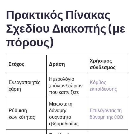
Πρακτικός Πίνακας
Σχεδίου Διακοπής (με
πόρους)
Χρήσιμος
Στόχος
Δράση
σύνδεσμος
Ημερολόγιο
Ενεργοποιητές
Κόμβος
χρόνων/χώρων
χάρτη
εκπαίδευσης
που καπνίζετε
Μειώστε τη
Ρύθμιση
δύναμη/
Επιλέγοντας τη
κωνικότητας
συχνότητα
δύναμη της CBD
εβδομαδιαίως