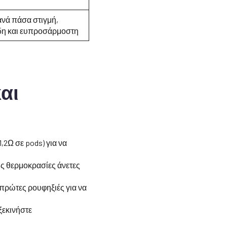
ανά πάσα στιγμή,
η και ευπροσάρμοστη
αι
,2Ω σε pods) για να
ις θερμοκρασίες άνετες
 πρώτες ρουφηξιές για να
ξεκινήστε