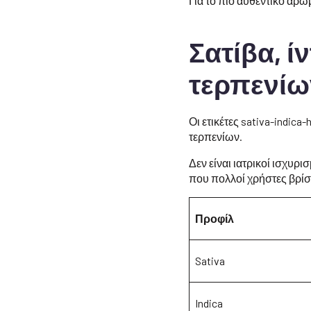
Για το πιο αυθεντικό άρω
Σατίβα, ί
τερπενίω
Οι ετικέτες sativa-indica
τερπενίων.
Δεν είναι ιατρικοί ισχυρι
που πολλοί χρήστες βρίσ
Προφίλ
Sativa
Indica