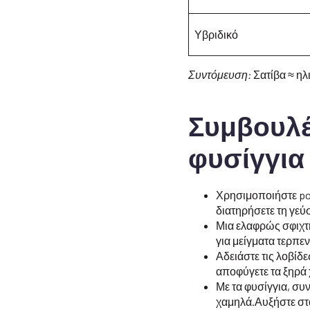
Υβριδικό
Συντόμευση:
Σατίβα ≈ ηλι
Συμβουλέ
φυσίγγια
Χρησιμοποιήστε pod
διατηρήσετε τη γεύ
Μια ελαφρώς σφιχτή
για μείγματα τερπε
Αδειάστε τις λοβίδ
αποφύγετε τα ξηρά
Με τα φυσίγγια, συ
χαμηλά.Αυξήστε στα