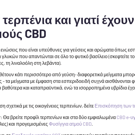
τα τερπένια και γιατί έχο
μούς CBD
ές ενώσεις που είναι υπεύθυνες για γεύσεις και αρώματα όπως ε
γλυκών που απαντώνται σε όλο το φυτικό βασίλειο (σκεφτείτε το 
ς, τη λιναλοόλη στη λεβάντα).
θέτουν κάτι περισσότερο από γεύση- διαφορετικά μείγματα μπο
ς - τα μείγματα με έμφαση στα εσπεριδοειδή συχνά αισθάνονται φ
ι βαθύτερα και καταπραϋντικά, ενώ τα ισορροπημένα υβρίδια έ
η σχετικά με τις οικογένειες τερπενίων, δείτε
Επισκόπηση των τε
:
Θα βρείτε προφίλ τερπενίων και στα δύο εμφιαλωμένα
CBD e-υγ
λες) και προγεμισμένες
Φυσίγγια ατμού CBD
.