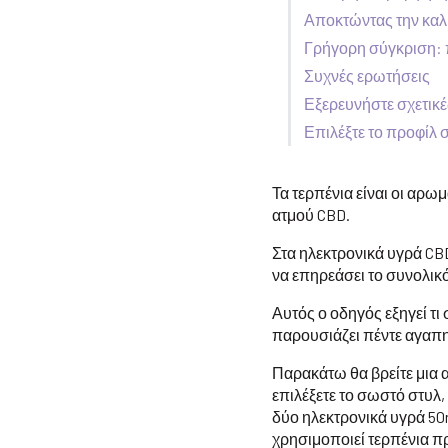
Αποκτώντας την καλ
Γρήγορη σύγκριση: 
Συχνές ερωτήσεις
Εξερευνήστε σχετικέ
Επιλέξτε το προφίλ σ
Τα τερπένια είναι οι αρω
ατμού CBD.
Στα ηλεκτρονικά υγρά CBD 
να επηρεάσει το συνολικ
Αυτός ο οδηγός εξηγεί τι
παρουσιάζει πέντε αγαπημ
Παρακάτω θα βρείτε μια 
επιλέξετε το σωστό στυλ,
δύο ηλεκτρονικά υγρά 50m
χρησιμοποιεί τερπένια π