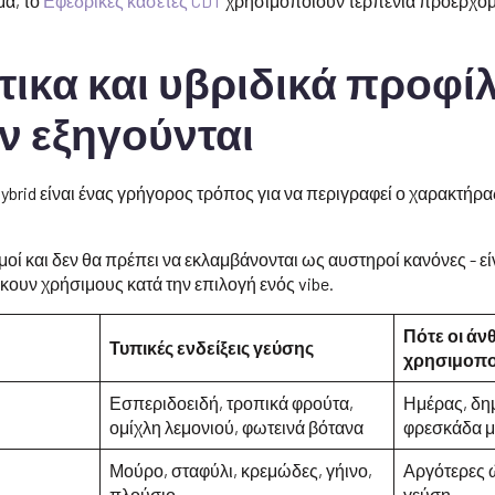
μα, το
Εφεδρικές κασέτες CDT
χρησιμοποιούν τερπένια προερχόμ
ντικα και υβριδικά προφί
ν εξηγούνται
-hybrid είναι ένας γρήγορος τρόπος για να περιγραφεί ο χαρακτήρ
σμοί και δεν θα πρέπει να εκλαμβάνονται ως αυστηροί κανόνες - εί
κουν χρήσιμους κατά την επιλογή ενός vibe.
Πότε οι άν
Τυπικές ενδείξεις γεύσης
χρησιμοπο
Εσπεριδοειδή, τροπικά φρούτα,
Ημέρας, δημ
ομίχλη λεμονιού, φωτεινά βότανα
φρεσκάδα μ
Μούρο, σταφύλι, κρεμώδες, γήινο,
Αργότερες 
πλούσιο
γεύση