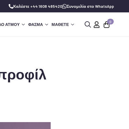
Καλέστε +44 1608 485420
Συνομιλία στο WhatsApp
0
ΛΌ ΑΤΜΟΎ
ΦΆΣΜΑ
ΜΆΘΕΤΕ
Αναζήτηση
για:
 προφίλ