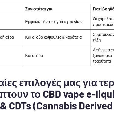
Συνιστάται για
Γιατί βοηθά
Οι χαμηλότ
Εμφιαλωμένα e-υγρά τερπενίων
προστατεύου
Συμπυκνώνε
οή αέρα
Και οι δύο κάψουλες & καρότσια
έλξη
Αφήνει τα φ
Και οι δύο
ξανακορεστ
τραχύτητα
ίες επιλογές μας για τε
τουν το CBD vape e-liqui
& CDTs (Cannabis Derived