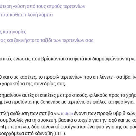
ύτερη γεύση από τους ατμούς τερπενίων
πότε κάθε επιλογή λάμπει
ς κατηγορίες
ας και ξεκινήστε το ταξίδι των τερπενίων σας
ματικές ενώσεις που βρίσκονται στα φυτά και διαμορφώνουν τη γε
και στις κασέτες, το προφίλ τερπενίων που επιλέγετε - σατίβα, ίν
ό χαρακτήρα της συνεδρίας σας.
 σημαίνουν αυτές οι ετικέτες με πρακτικούς, φιλικούς προς το χρή
ένα προϊόντα της Canavape με τερπένιο σε φιάλες και φυσίγγια.
απλή ανάλυση των σατίβα vs.
indica
έναντι των προφίλ υβριδικών
 συμβουλές για τη συσκευή, βασικά στοιχεία για την ισχύ και τις 
l με τερπένια, δύο κανονικά φυσίγγια και ένα φυσίγγιο της σειρ
ροερχόμενα από κάνναβη (CDT).