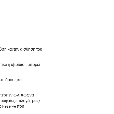
ύση και την αίσθηση του
τικα ή υβρίδιο - μπορεί
στη όρους και
 τερπενίων, πώς να
κορυφαίες επιλογές μας:
άς Reserve που