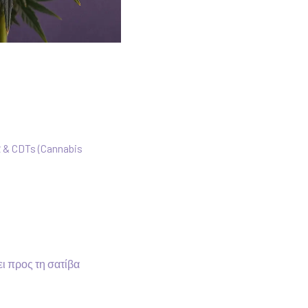
 & CDTs (Cannabis
ει προς τη σατίβα