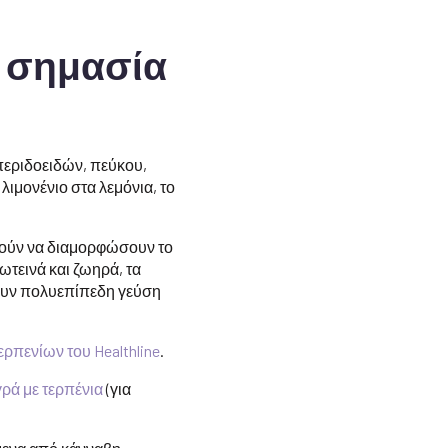
υν σημασία
σπεριδοειδών, πεύκου,
λιμονένιο στα λεμόνια, το
ρούν να διαμορφώσουν το
ωτεινά και ζωηρά, τα
χουν πολυεπίπεδη γεύση
ρπενίων του Healthline
.
ρά με τερπένια
(για