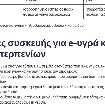
Ισορροπημένο εσπεριδοειδές-
Ισορροπία 
φυτικό με γήινη ραχοκοκαλιά
πολυεπίπεδ
οφάνεια, ίντικα ≈ ηλιοβασίλεμα, υβρίδιο ≈ και τα δύο.
ς συσκευής για e-υγρά κ
 τερπενίων
s ή φυσίγγια τύπου MTL σε μέτρια ισχύ (περίπου 10-16W για 0,8-1
ση τερπενίων και να διατηρήσετε τον ατμό ομαλό.
 ροή αέρα βοηθά στη συγκέντρωση του αρώματος και διατηρεί τ
νίων.
ες/πηνία και αφήστε μερικά λεπτά μετά την πλήρωση πριν από τις
 χτυπήματα.
νδυάστε τα με μια πένα 510 με χαμηλή τάση/ρυθμιζόμενη τάση και 
διακά ανάλογα με τη γεύση.