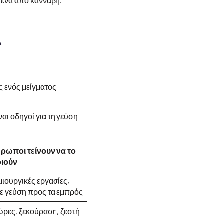
ενα από κάνναβη.
λ
ας ενός μείγματος
ναι οδηγοί για τη γεύση
θρωποι τείνουν να το
ιούν
ιουργικές εργασίες,
ε γεύση προς τα εμπρός
ώρες, ξεκούραση, ζεστή