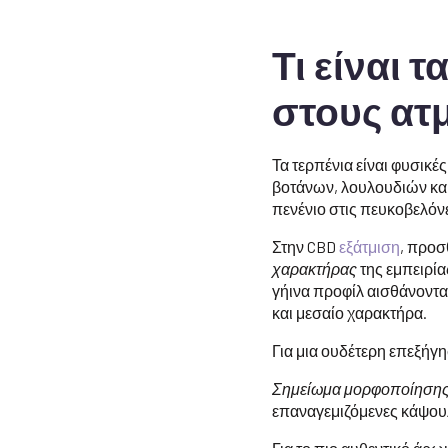
Τι είναι 
στους ατ
Τα τερπένια είναι φυσικ
βοτάνων, λουλουδιών και 
πενένιο στις πευκοβελόνε
Στην CBD
εξάτμιση
, προσ
χαρακτήρας
της εμπειρία
γήινα προφίλ αισθάνοντα
και μεσαίο χαρακτήρα.
Για μια ουδέτερη επεξήγησ
Σημείωμα μορφοποίησης
επαναγεμιζόμενες κάψου