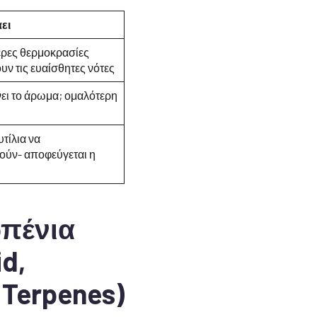
ει
ερες θερμοκρασίες
ν τις ευαίσθητες νότες
ι το άρωμα; ομαλότερη
υτίλια να
ούν- αποφεύγεται η
ρπένια
d,
 Terpenes)