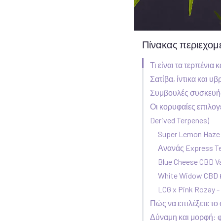
Πίνακας περιεχο
Τι είναι τα τερπένια
Σατίβα, ίντικα και υ
Συμβουλές συσκευής 
Οι κορυφαίες επιλογέ
Derived Terpenes)
Super Lemon Haze 
Ανανάς Express Te
Blue Cheese CBD Va
White Widow CBD κ
LCG x Pink Rozay -
Πώς να επιλέξετε το
Δύναμη και μορφή: φ