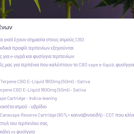
μένων
 και γιατί έχουν σημασία στους ατμούς CBD
βριδικά προφίλ τερπενίων εξηγούνται
για e-υγρά και φυσίγγια τερπενίων
ς μας για τερπένια που καλύπτουν το CBD vape e-liquid, φυσίγγια
Terpene CBD E-Liquid 1800mg (50ml) - Sativa
rpene CBD E-Liquid 1800mg (50ml) - Sativa
pe Cartridge - Indica-leaning
ασέτα ατμού - υβρίδιο
 Canavape Reserve Cartridge (80%+ κανναβινοειδή) - CDT που κλίν
 στυλ του τερπενίου σας
ιάλη vs φυσίγγιο