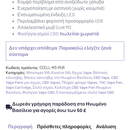
Κομψό περίβλημα από ανοξείδωτο χάλυβα
Ενεργοποίηση με εισπνοή (χωρίς κουμπιά)
Ενσωματωμένη ένδειξη LED
Περιλαμβάνει φορτιστή προσαρμογέα USB
Αποκλειστικό μωβ Ccell M3
Φυσίγγια ατμού CBD
πωλείται χωριστά
Δεν υπάρχει απόθεμα. Παρακαλώ ελέγξτε ξανά
σύντομα
Κωδικός προϊόντος:
CCELL-M3-PUR
Κατηγορίες:
Μπαταρία 510
,
Κασέτα 510
,
Άγχος Vape
,
Βάπτιση
κάνναβης
,
Βάσεις κάνναβης στο Ηνωμένο Βασίλειο
,
CBD Vape
,
CBD
Vape Pens για άγχος
,
CBD Vapes
,
Πλήρες φάσμα Vapes
,
THC Vape Pen
,
Vape Cartridge
,
Στυλό ατμού
,
Καλύτερη CBD Vape Pen Ηνωμένο
Βασίλειο
,
Φυσίγγια Vape CBD
,
Επαναγεμιζόμενα στυλό Vape CBD
Δωρεάν γρήγορη παράδοση στο Ηνωμένο
Βασίλειο για αγορές άνω των 50 £
Περιγραφή
Πρόσθετες πληροφορίες
Ανάλυση