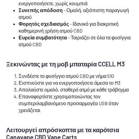
ενεργοποιήσετε, χωρίς κουμπιά
Συνεπής απόδοση
- Ομαλή, αξιόπιστη παραγωγή
ατμού
Φορητός σχεδιασμός
- Ιδανικό για διακριτική
καθημερινή χρήση ατμού CBD
Ευρεία συμβατότητα
- Ταιριάζει σε όλα τα φυσίγγια
ατμού CBD
Ξεκινώντας με τη μοβ μπαταρία CCELL M3
Συνδέστε το φυσίγγιο ατμού CBD με νήμα 510
Εισπνεύστε για να ενεργοποιήσετε άμεσα το M3
Απολαύστε ομαλό, σταθερό ατμό με κάθε τράβηγμα
Επαναφορτίστε χρησιμοποιώντας τον
συμπεριλαμβανόμενο προσαρμογέα USB όταν
χρειάζεται
Λειτουργεί απρόσκοπτα με τα καρότσια
Canavape CBD Vape Carts