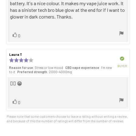
stars
text:
battery. It's a nice colour. It makes my vape juice work. It
has a sinister tech bro blue glow at the end for if I want to
glower in dark corners. Thanks.
Vote
vote(s)
0
up
Review
Laura T
Review
author:
date:
Verified
Review
rating:
BUYER
Reason for use
: Stress or low mood
CBD vape experience
: I’m new
4.0
Purch
to it
Preferred strength
: 2000–4000mg
out
date:
of
Review
✌🏽 😁
5
stars
text:
Vote
vote(s)
0
up
Please note that some customers choose to leave a rating without writing a review,
and because of this the number of ratings will differ from the number of reviews.