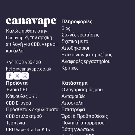
Πληροφορίες
Blog
Καλώς ήρθατε στην
Συχνές ερωτήσεις
Canavape®, την αρχική
Σχετικά με το
επιλογή για CBD, vape oil
Αποθηκάριοι
και άλλα.
Επικοινωνήστε μαζί μας
Αναφορές εργαστηρίου
+44 1608 485 420
Κριτικές
hello@canavape.co.uk
Προϊόντα
Κατάστημα
Έλαια CBD
Ο λογαριασμός μου
Κάψουλες CBD
Ανταμοιβές
CBD E-υγρά
Αποστολή
Πρόσθετα & εκχυλίσματα
Επιστρέφει
CBD στυλό ατμού
Όροι & Προϋποθέσεις
Τερπένια
Πολιτική απορρήτου
CBD Vape Starter Kits
Βάση γνώσεων