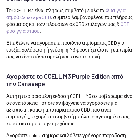
Το CCELL M3 είναι πλήρως συμβατό με όλα τα
Φυσίγγια
ατμού Canavape CBD
, συμπεριλαμβανομένου του πλήρους
φάσματος και των πλούσιων σε CBG επιλογών μας &
CDT
φυσίγγια ατμού
.
Είτε θέλετε να αγοράσετε προϊόντα ατμίσματος CBD για
ευεξία, χαλάρωση ή γεύση, η M3 φροντίζει ώστε η εμπειρία
σας να είναι πάντα ομαλή και ικανοποιητική.
Αγοράστε το CCELL M3 Purple Edition από
την Canavape
Αυτή η περιορισμένη έκδοση CCELL M3 σε μοβ χρώμα είναι
σε ανεπάρκεια - οπότε αν ψάχνετε να αγοράσετε μια
αξιόπιστη, κομψή μπαταρία ατμού CBD που είναι
συμπαγής, ισχυρή και συμβατή με όλα τα αγαπημένα σας
καρότσια ατμού, μην την χάσετε.
Αγοράστε online σήμερα και λάβετε γρήγορη παράδοση