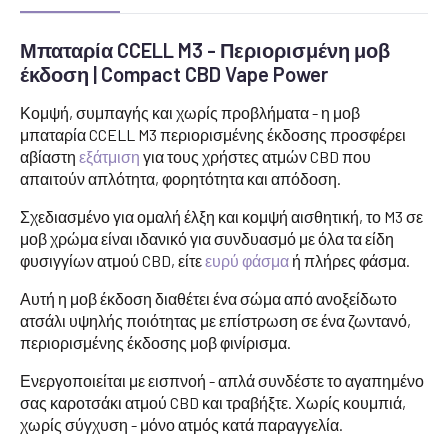
Μπαταρία CCELL M3 - Περιορισμένη μοβ
έκδοση | Compact CBD Vape Power
Κομψή, συμπαγής και χωρίς προβλήματα - η μοβ
μπαταρία CCELL M3 περιορισμένης έκδοσης προσφέρει
αβίαστη
εξάτμιση
για τους χρήστες ατμών CBD που
απαιτούν απλότητα, φορητότητα και απόδοση.
Σχεδιασμένο για ομαλή έλξη και κομψή αισθητική, το M3 σε
μοβ χρώμα είναι ιδανικό για συνδυασμό με όλα τα είδη
φυσιγγίων ατμού CBD, είτε
ευρύ φάσμα
ή πλήρες φάσμα.
Αυτή η μοβ έκδοση διαθέτει ένα σώμα από ανοξείδωτο
ατσάλι υψηλής ποιότητας με επίστρωση σε ένα ζωντανό,
περιορισμένης έκδοσης μοβ φινίρισμα.
Ενεργοποιείται με εισπνοή - απλά συνδέστε το αγαπημένο
σας καροτσάκι ατμού CBD και τραβήξτε. Χωρίς κουμπιά,
χωρίς σύγχυση - μόνο ατμός κατά παραγγελία.