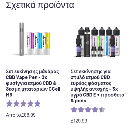
Σχετικά προϊόντα
Σετ εκκίνησης μάνδρας
Σετ εκκίνησης για
CBD Vape Pen - 3x
στυλό ατμού CBD
φυσίγγια ατμού CBD &
ευρέος φάσματος
δέσμη μπαταριών CCell
υψηλής αντοχής - 3x
M3
υγρά CBD E + πρόσθετα
& pods
Rating:
5.0 out of 5 stars
Rating:
4.5 out of 5 
Από το
£
88.99
£
129.99