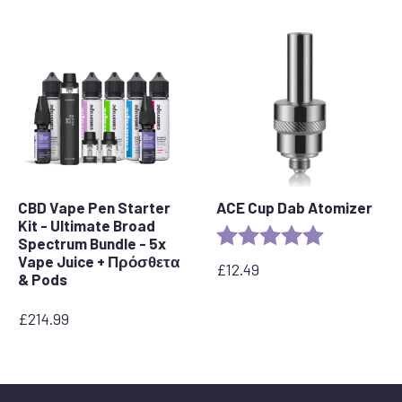
CBD Vape Pen Starter
ACE Cup Dab Atomizer
Kit - Ultimate Broad
Rating:
5.0 out of 5 
Spectrum Bundle - 5x
Vape Juice + Πρόσθετα
£
12.49
& Pods
£
214.99