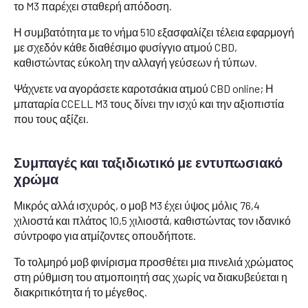
το M3 παρέχει σταθερή απόδοση.
Η συμβατότητα με το νήμα 510 εξασφαλίζει τέλεια εφαρμογή
με σχεδόν κάθε διαθέσιμο φυσίγγιο ατμού CBD,
καθιστώντας εύκολη την αλλαγή γεύσεων ή τύπων.
Ψάχνετε να αγοράσετε καροτσάκια ατμού CBD online; Η
μπαταρία CCELL M3 τους δίνει την ισχύ και την αξιοπιστία
που τους αξίζει.
Συμπαγές και ταξιδιωτικό με εντυπωσιακό
χρώμα
Μικρός αλλά ισχυρός, ο μοβ M3 έχει ύψος μόλις 76,4
χιλιοστά και πλάτος 10,5 χιλιοστά, καθιστώντας τον ιδανικό
σύντροφο για ατμίζοντες οπουδήποτε.
Το τολμηρό μοβ φινίρισμα προσθέτει μια πινελιά χρώματος
στη ρύθμιση του ατμοποιητή σας χωρίς να διακυβεύεται η
διακριτικότητα ή το μέγεθος.