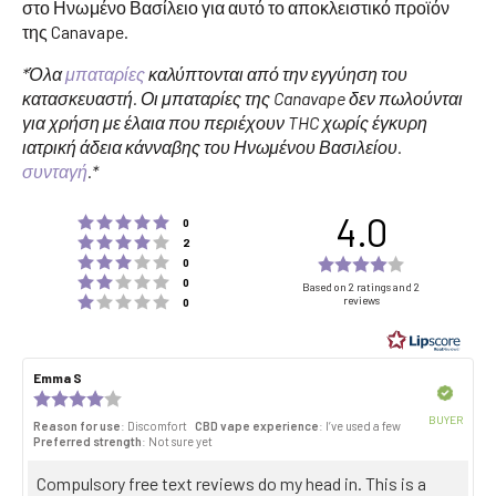
στο Ηνωμένο Βασίλειο για αυτό το αποκλειστικό προϊόν
της Canavape.
*Όλα
μπαταρίες
καλύπτονται από την εγγύηση του
κατασκευαστή. Οι μπαταρίες της Canavape δεν πωλούνται
για χρήση με έλαια που περιέχουν THC χωρίς έγκυρη
ιατρική άδεια κάνναβης του Ηνωμένου Βασιλείου.
συνταγή
.*
4.0
Rating 5 out of 5 stars
votes
0
Rating 4 out of 5 stars
votes
2
Rating 3 out of 5 stars
Rating
votes
0
Rating 2 out of 5 stars
votes
4.0
0
Based on 2 ratings and 2
Rating 1 out of 5 stars
reviews
votes
0
out
of
5
Review
Emma S
Review
stars
author:
date:
Verified
Review
rating:
BUYER
Reason for use
: Discomfort
CBD vape experience
: I’ve used a few
4.0
Purch
Preferred strength
: Not sure yet
out
date:
of
Review
Compulsory free text reviews do my head in. This is a
5