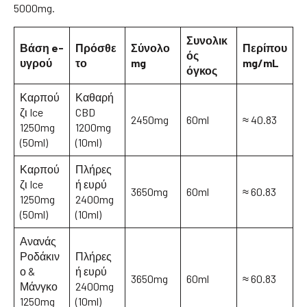
5000mg.
Συνολικ
Βάση e-
Πρόσθε
Σύνολο
Περίπου
ός
υγρού
το
mg
mg/mL
όγκος
Καρπού
Καθαρή
ζι Ice
CBD
2450mg
60ml
≈ 40.83
1250mg
1200mg
(50ml)
(10ml)
Καρπού
Πλήρες
ζι Ice
ή ευρύ
3650mg
60ml
≈ 60.83
1250mg
2400mg
(50ml)
(10ml)
Ανανάς
Ροδάκιν
Πλήρες
ο &
ή ευρύ
3650mg
60ml
≈ 60.83
Μάνγκο
2400mg
1250mg
(10ml)