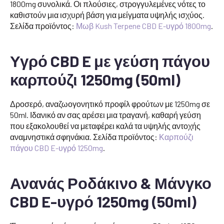
1800mg συνολικά. Οι πλούσιες, στρογγυλεμένες νότες το
καθιστούν μια ισχυρή βάση για μείγματα υψηλής ισχύος.
Σελίδα προϊόντος:
Μωβ Kush Terpene CBD E-υγρό 1800mg
.
Υγρό CBD E με γεύση πάγου
καρπούζι 1250mg (50ml)
Δροσερό, αναζωογονητικό προφίλ φρούτων με 1250mg σε
50ml. Ιδανικό αν σας αρέσει μια τραγανή, καθαρή γεύση
που εξακολουθεί να μεταφέρει καλά τα υψηλής αντοχής
αναμνηστικά σφηνάκια. Σελίδα προϊόντος:
Καρπούζι
πάγου CBD E-υγρό 1250mg
.
Ανανάς Ροδάκινο & Μάνγκο
CBD E-υγρό 1250mg (50ml)