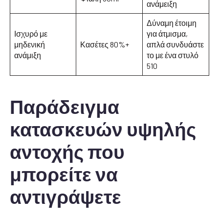
ανάμειξη
Δύναμη έτοιμη
Ισχυρό με
για άτμισμα,
μηδενική
Κασέτες 80%+
απλά συνδυάστε
ανάμιξη
το με ένα στυλό
510
Παράδειγμα
κατασκευών υψηλής
αντοχής που
μπορείτε να
αντιγράψετε