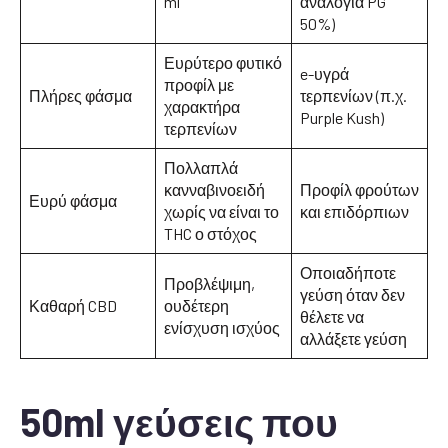
ml
αναλογία PG
50%)
Ευρύτερο φυτικό
e-υγρά
προφίλ με
Πλήρες φάσμα
τερπενίων (π.χ.
χαρακτήρα
Purple Kush)
τερπενίων
Πολλαπλά
κανναβινοειδή
Προφίλ φρούτων
Ευρύ φάσμα
χωρίς να είναι το
και επιδόρπιων
THC ο στόχος
Οποιαδήποτε
Προβλέψιμη,
γεύση όταν δεν
Καθαρή CBD
ουδέτερη
θέλετε να
ενίσχυση ισχύος
αλλάξετε γεύση
50ml γεύσεις που