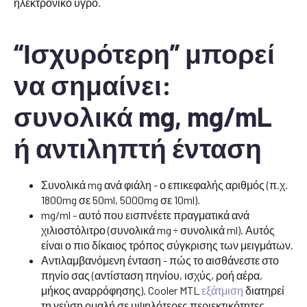
ηλεκτρονικό υγρό.
“Ισχυρότερη” μπορεί
να σημαίνει:
συνολικά mg, mg/mL
ή αντιληπτή ένταση
Συνολικά mg ανά φιάλη - ο επικεφαλής αριθμός (π.χ.
1800mg σε 50ml, 5000mg σε 10ml).
mg/ml - αυτό που εισπνέετε πραγματικά ανά
χιλιοστόλιτρο (συνολικά mg ÷ συνολικά ml). Αυτός
είναι ο πιο δίκαιος τρόπος σύγκρισης των μειγμάτων.
Αντιλαμβανόμενη ένταση - πώς το αισθάνεστε στο
πηνίο σας (αντίσταση πηνίου, ισχύς, ροή αέρα,
μήκος αναρρόφησης). Cooler MTL
εξάτμιση
διατηρεί
τη γεύση ομαλή σε υψηλότερες περιεκτικότητες.