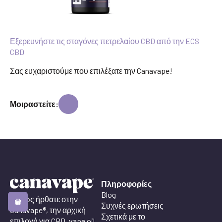
Εξερευνήστε τις σταγόνες πετρελαίου CBD από την ECS
CBD
Σας ευχαριστούμε που επιλέξατε την Canavape!
Μοιραστείτε:
Πληροφορίες
Blog
Καλώς ήρθατε στην
Συχνές ερωτήσεις
Canavape®, την αρχική
Σχετικά με το
επιλογή για CBD, vape oil