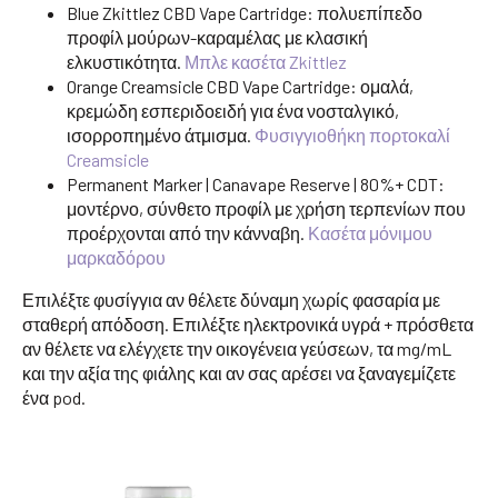
Blue Zkittlez CBD Vape Cartridge: πολυεπίπεδο
προφίλ μούρων-καραμέλας με κλασική
ελκυστικότητα.
Μπλε κασέτα Zkittlez
Orange Creamsicle CBD Vape Cartridge: ομαλά,
κρεμώδη εσπεριδοειδή για ένα νοσταλγικό,
ισορροπημένο άτμισμα.
Φυσιγγιοθήκη πορτοκαλί
Creamsicle
Permanent Marker | Canavape Reserve | 80%+ CDT:
μοντέρνο, σύνθετο προφίλ με χρήση τερπενίων που
προέρχονται από την κάνναβη.
Κασέτα μόνιμου
μαρκαδόρου
Επιλέξτε φυσίγγια αν θέλετε δύναμη χωρίς φασαρία με
σταθερή απόδοση. Επιλέξτε ηλεκτρονικά υγρά + πρόσθετα
αν θέλετε να ελέγχετε την οικογένεια γεύσεων, τα mg/mL
και την αξία της φιάλης και αν σας αρέσει να ξαναγεμίζετε
ένα pod.