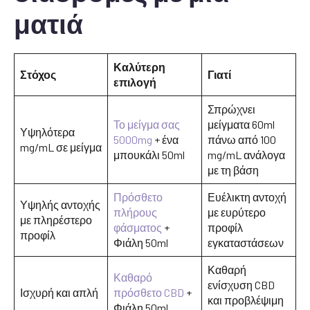
ματιά
Καλύτερη
Στόχος
Γιατί
επιλογή
Σπρώχνει
Το μείγμα σας
μείγματα 60ml
Υψηλότερα
5000mg
+ ένα
πάνω από 100
mg/mL σε μείγμα
μπουκάλι 50ml
mg/mL ανάλογα
με τη βάση
Πρόσθετο
Ευέλικτη αντοχή
Υψηλής αντοχής
πλήρους
με ευρύτερο
με πληρέστερο
φάσματος
+
προφίλ
προφίλ
Φιάλη 50ml
εγκαταστάσεων
Καθαρή
Καθαρό
ενίσχυση CBD
Ισχυρή και απλή
πρόσθετο CBD
+
και προβλέψιμη
Φιάλη 50ml