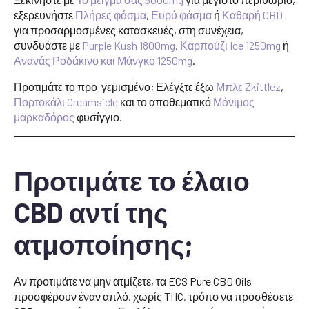
εξερευνήστε
Πλήρες φάσμα
,
Ευρύ φάσμα
ή
Καθαρή CBD
για προσαρμοσμένες κατασκευές, στη συνέχεια,
συνδυάστε με
Purple Kush 1800mg
,
Καρπούζι Ice 1250mg
ή
Ανανάς Ροδάκινο και Μάνγκο 1250mg
.
Προτιμάτε το προ-γεμισμένο; Ελέγξτε έξω
Μπλε Zkittlez
,
Πορτοκάλι Creamsicle
και το αποθεματικό
Μόνιμος
μαρκαδόρος
φυσίγγιο.
Προτιμάτε το έλαιο
CBD αντί της
ατμοποίησης;
Αν προτιμάτε να μην ατμίζετε, τα ECS Pure CBD Oils
προσφέρουν έναν απλό, χωρίς THC, τρόπο να προσθέσετε