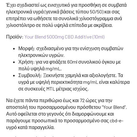
Έχει σχεδιαστεί ως ενισχυτικό για προσθήκη σε συμβατά
ηλεκτρονικά υγρά (γενικά βάσεις τύπου 50/50) και σας
επιτρέπει να ωθήσετε τα συνολικά χιλιοστόγραμμα ανά
χιλιοστόλιτρο σε πολύ υψηλά επίπεδα με ακρίβεια.
Προϊόν:
Your Blend 5000mg CBD Additive (10ml)
Μορφή: σχεδιασμένο για την ενίσχυση συμβατών
ηλεκτρονικών υγρών.
Χρήση: για να φτιάξετε 60ml συνολικού όγκου με
πολύ υψηλά mg/mL.
Συμβουλή: Ξεκινήστε χαμηλά και αξιολογήστε. Τα
υγρά με υψηλή περιεκτικότητα mg/mL είναι καλύτερα
σε συσκευές MTL μέτριας ισχύος.
Να έχετε πάντα περιθώριο έως και 72 ώρες για την
αποστολή του προσαρμοσμένου πρόσθετου “Your Blend”.
Αυτό οφείλεται στο γεγονός ότι διαμορφώνουμε και
παράγουμε προσωπικά το προσαρμοσμένο σας cbd-e-
υγρό κατά παραγγελία.