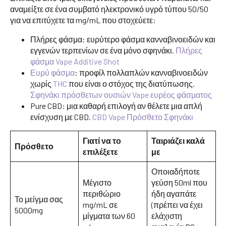
αναμείξτε σε ένα συμβατό ηλεκτρονικό υγρό τύπου 50/50
για να επιτύχετε τα mg/mL που στοχεύετε:
Πλήρες φάσμα: ευρύτερο φάσμα κανναβινοειδών και
εγγενών τερπενίων σε ένα μόνο σφηνάκι.
Πλήρες
φάσμα Vape Additive Shot
Ευρύ φάσμα
: προφίλ πολλαπλών κανναβινοειδών
χωρίς
THC
που είναι ο στόχος της διατύπωσης.
Σφηνάκι πρόσθετων ουσιών Vape ευρέος φάσματος
Pure CBD: μια καθαρή επιλογή αν θέλετε μια απλή
ενίσχυση με CBD.
CBD Vape Πρόσθετο Σφηνάκι
Γιατί να το
Ταιριάζει καλά
Πρόσθετο
επιλέξετε
με
Οποιαδήποτε
Μέγιστο
γεύση 50ml που
περιθώριο
ήδη αγαπάτε
Το μείγμα σας
mg/mL σε
(πρέπει να έχει
5000mg
μίγματα των 60
ελάχιστη