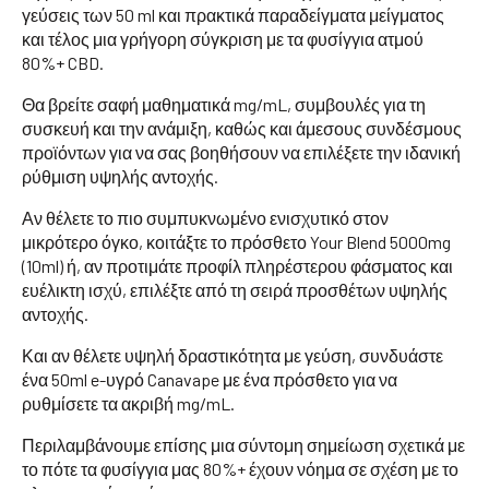
γεύσεις των 50 ml και πρακτικά παραδείγματα μείγματος
και τέλος μια γρήγορη σύγκριση με τα φυσίγγια ατμού
80%+ CBD.
Θα βρείτε σαφή μαθηματικά mg/mL, συμβουλές για τη
συσκευή και την ανάμιξη, καθώς και άμεσους συνδέσμους
προϊόντων για να σας βοηθήσουν να επιλέξετε την ιδανική
ρύθμιση υψηλής αντοχής.
Αν θέλετε το πιο συμπυκνωμένο ενισχυτικό στον
μικρότερο όγκο, κοιτάξτε το πρόσθετο Your Blend 5000mg
(10ml) ή, αν προτιμάτε προφίλ πληρέστερου φάσματος και
ευέλικτη ισχύ, επιλέξτε από τη σειρά προσθέτων υψηλής
αντοχής.
Και αν θέλετε υψηλή δραστικότητα με γεύση, συνδυάστε
ένα 50ml e-υγρό Canavape με ένα πρόσθετο για να
ρυθμίσετε τα ακριβή mg/mL.
Περιλαμβάνουμε επίσης μια σύντομη σημείωση σχετικά με
το πότε τα φυσίγγια μας 80%+ έχουν νόημα σε σχέση με το