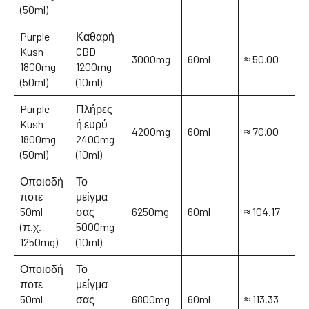
(50ml)
Purple
Καθαρή
Kush
CBD
3000mg
60ml
≈ 50.00
1800mg
1200mg
(50ml)
(10ml)
Purple
Πλήρες
Kush
ή ευρύ
4200mg
60ml
≈ 70.00
1800mg
2400mg
(50ml)
(10ml)
Οποιοδή
Το
ποτε
μείγμα
50ml
σας
6250mg
60ml
≈ 104.17
(π.χ.
5000mg
1250mg)
(10ml)
Οποιοδή
Το
ποτε
μείγμα
50ml
σας
6800mg
60ml
≈ 113.33