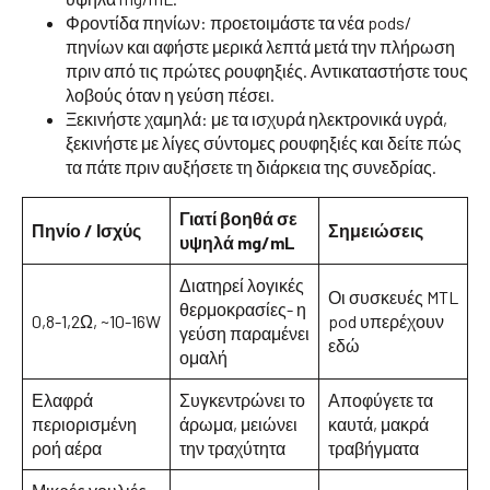
Φροντίδα πηνίων: προετοιμάστε τα νέα pods/
πηνίων και αφήστε μερικά λεπτά μετά την πλήρωση
πριν από τις πρώτες ρουφηξιές. Αντικαταστήστε τους
λοβούς όταν η γεύση πέσει.
Ξεκινήστε χαμηλά: με τα ισχυρά ηλεκτρονικά υγρά,
ξεκινήστε με λίγες σύντομες ρουφηξιές και δείτε πώς
τα πάτε πριν αυξήσετε τη διάρκεια της συνεδρίας.
Γιατί βοηθά σε
Πηνίο / Ισχύς
Σημειώσεις
υψηλά mg/mL
Διατηρεί λογικές
Οι συσκευές MTL
θερμοκρασίες- η
0,8-1,2Ω, ~10-16W
pod υπερέχουν
γεύση παραμένει
εδώ
ομαλή
Ελαφρά
Συγκεντρώνει το
Αποφύγετε τα
περιορισμένη
άρωμα, μειώνει
καυτά, μακρά
ροή αέρα
την τραχύτητα
τραβήγματα