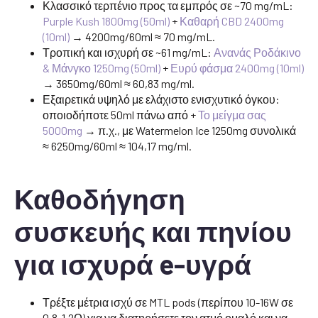
Κλασσικό τερπένιο προς τα εμπρός σε ~70 mg/mL:
Purple Kush 1800mg (50ml)
+
Καθαρή CBD 2400mg
(10ml)
→ 4200mg/60ml ≈ 70 mg/mL.
Τροπική και ισχυρή σε ~61 mg/mL:
Ανανάς Ροδάκινο
& Μάνγκο 1250mg (50ml)
+
Ευρύ φάσμα 2400mg (10ml)
→ 3650mg/60ml ≈ 60,83 mg/ml.
Εξαιρετικά υψηλό με ελάχιστο ενισχυτικό όγκου:
οποιοδήποτε 50ml πάνω από +
Το μείγμα σας
5000mg
→ π.χ., με Watermelon Ice 1250mg συνολικά
≈ 6250mg/60ml ≈ 104,17 mg/ml.
Καθοδήγηση
συσκευής και πηνίου
για ισχυρά e-υγρά
Τρέξτε μέτρια ισχύ σε MTL pods (περίπου 10-16W σε
0,8-1,2Ω) για να διατηρήσετε τον ατμό ομαλό και να