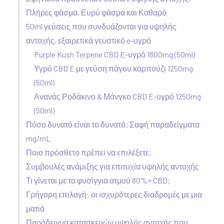
Πλήρες φάσμα, Ευρύ φάσμα και Καθαρό
50ml γεύσεις που συνδυάζονται για υψηλής
αντοχής, εξαιρετικά γευστικό e-υγρό
Purple Kush Terpene CBD E-υγρό 1800mg (50ml)
Υγρό CBD E με γεύση πάγου καρπούζι 1250mg
(50ml)
Ανανάς Ροδάκινο & Μάνγκο CBD E-υγρό 1250mg
(50ml)
Πόσο δυνατό είναι το δυνατό; Σαφή παραδείγματα
mg/mL
Ποιο πρόσθετο πρέπει να επιλέξετε;
Συμβουλές ανάμιξης για επιτυχία υψηλής αντοχής
Τι γίνεται με τα φυσίγγια ατμού 80%+ CBD;
Γρήγορη επιλογή: οι ισχυρότερες διαδρομές με μια
ματιά
Παράδειγμα κατασκευών υψηλής αντοχής που