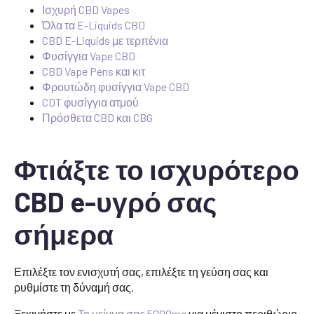
Ισχυρή CBD Vapes
Όλα τα E-Liquids CBD
CBD E-Liquids με τερπένια
Φυσίγγια Vape CBD
CBD Vape Pens και κιτ
Φρουτώδη φυσίγγια Vape CBD
CDT φυσίγγια ατμού
Πρόσθετα CBD και CBG
Φτιάξτε το ισχυρότερο
CBD e-υγρό σας
σήμερα
Επιλέξτε τον ενισχυτή σας, επιλέξτε τη γεύση σας και
ρυθμίστε τη δύναμή σας.
Ξεκινήστε με
Το μείγμα σας 5000mg
για μέγιστο περιθώριο,