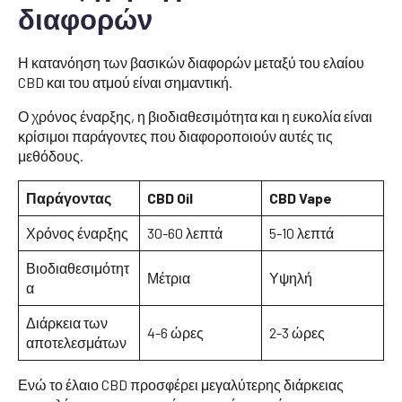
διαφορών
Η κατανόηση των βασικών διαφορών μεταξύ του ελαίου
CBD και του ατμού είναι σημαντική.
Ο χρόνος έναρξης, η βιοδιαθεσιμότητα και η ευκολία είναι
κρίσιμοι παράγοντες που διαφοροποιούν αυτές τις
μεθόδους.
Παράγοντας
CBD Oil
CBD Vape
Χρόνος έναρξης
30-60 λεπτά
5-10 λεπτά
Βιοδιαθεσιμότητ
Μέτρια
Υψηλή
α
Διάρκεια των
4-6 ώρες
2-3 ώρες
αποτελεσμάτων
Ενώ το έλαιο CBD προσφέρει μεγαλύτερης διάρκειας