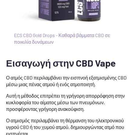
ECS CBD Gold Drops - Καθαρά βάμματα CBD σε
ποικιλία δυνάμεων
Εισαγωγή στην CBD Vape
Ο ατμός CBD περιλαμβάνει την εισπνοή εξατμισμένης CBD
μέσω μιας πένας ατμού ή ενός ατμοποιητή.
Αυτή η μέθοδος επιτρέπει τη γρήγορη απορρόφηση στην
κυκλοφορία του αίματος μέσω των πνευμόνων,
προσφέροντας γρήγορη ανακούφιση.
Ο ατμισμός περιλαμβάνει τη θέρμανση του ηλεκτρονικού
υγρού CBD ή του χυμού ατμού, δημιουργώντας ατμό που
εισπνέεται.