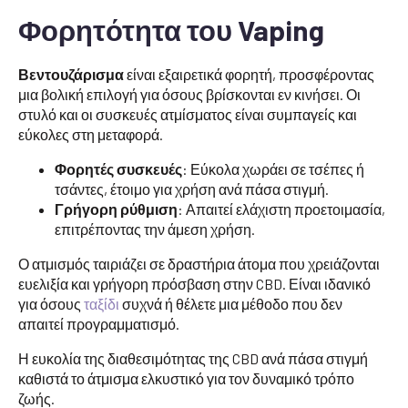
Φορητότητα του Vaping
Βεντουζάρισμα
είναι εξαιρετικά φορητή, προσφέροντας
μια βολική επιλογή για όσους βρίσκονται εν κινήσει. Οι
στυλό και οι συσκευές ατμίσματος είναι συμπαγείς και
εύκολες στη μεταφορά.
Φορητές συσκευές
: Εύκολα χωράει σε τσέπες ή
τσάντες, έτοιμο για χρήση ανά πάσα στιγμή.
Γρήγορη ρύθμιση
: Απαιτεί ελάχιστη προετοιμασία,
επιτρέποντας την άμεση χρήση.
Ο ατμισμός ταιριάζει σε δραστήρια άτομα που χρειάζονται
ευελιξία και γρήγορη πρόσβαση στην CBD. Είναι ιδανικό
για όσους
ταξίδι
συχνά ή θέλετε μια μέθοδο που δεν
απαιτεί προγραμματισμό.
Η ευκολία της διαθεσιμότητας της CBD ανά πάσα στιγμή
καθιστά το άτμισμα ελκυστικό για τον δυναμικό τρόπο
ζωής.