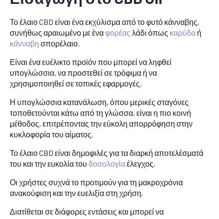
Το έλαιο CBD είναι ένα εκχύλισμα από το φυτό κάνναβης,
συνήθως αραιωμένο με ένα
φορέας
λάδι όπως
καρύδα
ή
κάνναβη
σπορέλαιο.
Είναι ένα ευέλικτο προϊόν που μπορεί να ληφθεί
υπογλώσσια, να προστεθεί σε τρόφιμα ή να
χρησιμοποιηθεί σε τοπικές εφαρμογές.
Η υπογλώσσια κατανάλωση, όπου μερικές σταγόνες
τοποθετούνται κάτω από τη γλώσσα, είναι η πιο κοινή
μέθοδος, επιτρέποντας την εύκολη απορρόφηση στην
κυκλοφορία του αίματος.
Το έλαιο CBD είναι δημοφιλές για τα διαρκή αποτελέσματά
του και την ευκολία του
δοσολογία
έλεγχος.
Οι χρήστες συχνά το προτιμούν για τη μακροχρόνια
ανακούφιση και την ευελιξία στη χρήση.
Διατίθεται σε διάφορες εντάσεις και μπορεί να