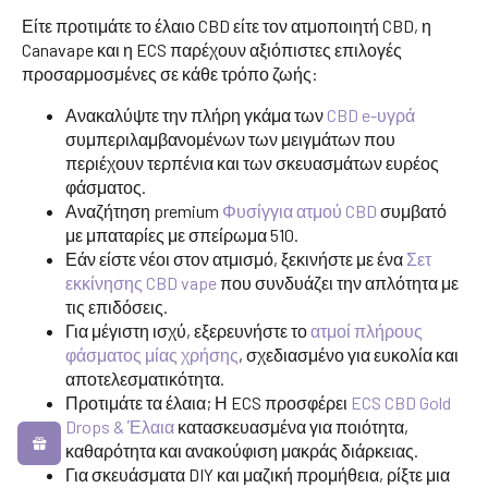
Είτε προτιμάτε το έλαιο CBD είτε τον ατμοποιητή CBD, η
Canavape και η ECS παρέχουν αξιόπιστες επιλογές
προσαρμοσμένες σε κάθε τρόπο ζωής:
Ανακαλύψτε την πλήρη γκάμα των
CBD e-υγρά
συμπεριλαμβανομένων των μειγμάτων που
περιέχουν τερπένια και των σκευασμάτων ευρέος
φάσματος.
Αναζήτηση premium
Φυσίγγια ατμού CBD
συμβατό
με μπαταρίες με σπείρωμα 510.
Εάν είστε νέοι στον ατμισμό, ξεκινήστε με ένα
Σετ
εκκίνησης CBD vape
που συνδυάζει την απλότητα με
τις επιδόσεις.
Για μέγιστη ισχύ, εξερευνήστε το
ατμοί πλήρους
φάσματος μίας χρήσης
, σχεδιασμένο για ευκολία και
αποτελεσματικότητα.
Προτιμάτε τα έλαια; Η ECS προσφέρει
ECS CBD Gold
Drops & Έλαια
κατασκευασμένα για ποιότητα,
καθαρότητα και ανακούφιση μακράς διάρκειας.
Για σκευάσματα DIY και μαζική προμήθεια, ρίξτε μια