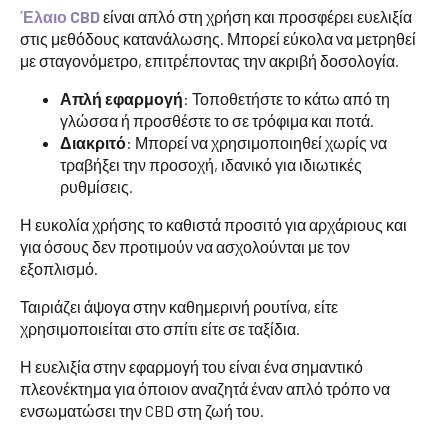
Έλαιο CBD
είναι απλό στη χρήση και προσφέρει ευελιξία
στις μεθόδους κατανάλωσης. Μπορεί εύκολα να μετρηθεί
με σταγονόμετρο, επιτρέποντας την ακριβή δοσολογία.
Απλή εφαρμογή
: Τοποθετήστε το κάτω από τη
γλώσσα ή προσθέστε το σε τρόφιμα και ποτά.
Διακριτό
: Μπορεί να χρησιμοποιηθεί χωρίς να
τραβήξει την προσοχή, ιδανικό για ιδιωτικές
ρυθμίσεις.
Η ευκολία χρήσης το καθιστά προσιτό για αρχάριους και
για όσους δεν προτιμούν να ασχολούνται με τον
εξοπλισμό.
Ταιριάζει άψογα στην καθημερινή ρουτίνα, είτε
χρησιμοποιείται στο σπίτι είτε σε ταξίδια.
Η ευελιξία στην εφαρμογή του είναι ένα σημαντικό
πλεονέκτημα για όποιον αναζητά έναν απλό τρόπο να
ενσωματώσει την CBD στη ζωή του.