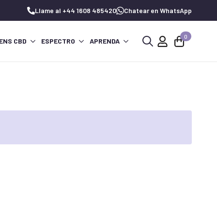
Llame al +44 1608 485420
Chatear en WhatsApp
0
ENS CBD
ESPECTRO
APRENDA
Buscar: