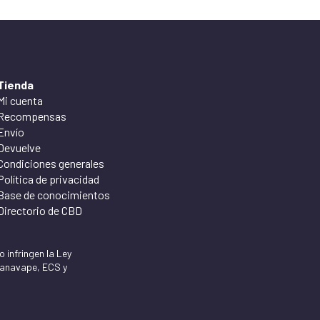
Tienda
Mi cuenta
Recompensas
Envío
Devuelve
Condiciones generales
Política de privacidad
Base de conocimientos
Directorio de CBD
 infringen la Ley
 Canavape, ECS y