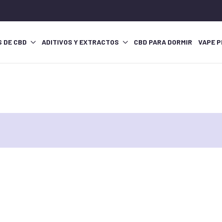
S DE CBD
ADITIVOS Y EXTRACTOS
CBD PARA DORMIR
VAPE P