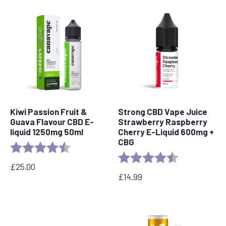
Kiwi Passion Fruit &
Strong CBD Vape Juice
Guava Flavour CBD E-
Strawberry Raspberry
liquid 1250mg 50ml
Cherry E-Liquid 600mg +
CBG
Rating:
4.5 out of 5 stars
Rating:
4.1 out of 5 st
£
25.00
£
14.99