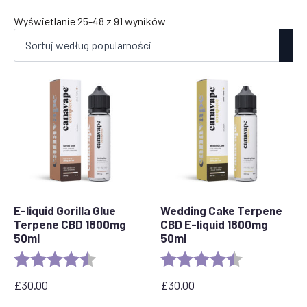
Posortowane
Wyświetlanie 25-48 z 91 wyników
według
popularności
E-liquid Gorilla Glue
Wedding Cake Terpene
Terpene CBD 1800mg
CBD E-liquid 1800mg
50ml
50ml
Rating:
4.5 out of 5 stars
Rating:
4.8 out of 5 s
£
30.00
£
30.00