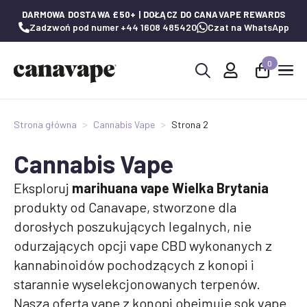
DARMOWA DOSTAWA £50+ | DOŁĄCZ DO CANAVAPE REWARDS
Zadzwoń pod numer +44 1608 485420
Czat na WhatsApp
0
Wyszukaj:
Strona główna
Cannabis Vape
Strona 2
Cannabis Vape
Eksploruj
marihuana vape Wielka Brytania
produkty od Canavape, stworzone dla
dorosłych poszukujących legalnych, nie
odurzających opcji vape CBD wykonanych z
kannabinoidów pochodzących z konopi i
starannie wyselekcjonowanych terpenów.
Nasza oferta vape z konopi obejmuje sok vape