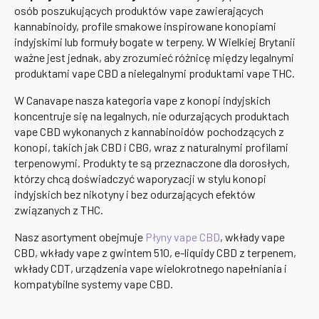
osób poszukujących produktów vape zawierających
kannabinoidy, profile smakowe inspirowane konopiami
indyjskimi lub formuły bogate w terpeny. W Wielkiej Brytanii
ważne jest jednak, aby zrozumieć różnicę między legalnymi
produktami vape CBD a nielegalnymi produktami vape THC.
W Canavape nasza kategoria vape z konopi indyjskich
koncentruje się na legalnych, nie odurzających produktach
vape CBD wykonanych z kannabinoidów pochodzących z
konopi, takich jak CBD i CBG, wraz z naturalnymi profilami
terpenowymi. Produkty te są przeznaczone dla dorosłych,
którzy chcą doświadczyć waporyzacji w stylu konopi
indyjskich bez nikotyny i bez odurzających efektów
związanych z THC.
Nasz asortyment obejmuje
Płyny vape CBD
, wkłady vape
CBD, wkłady vape z gwintem 510, e-liquidy CBD z terpenem,
wkłady CDT, urządzenia vape wielokrotnego napełniania i
kompatybilne systemy vape CBD.