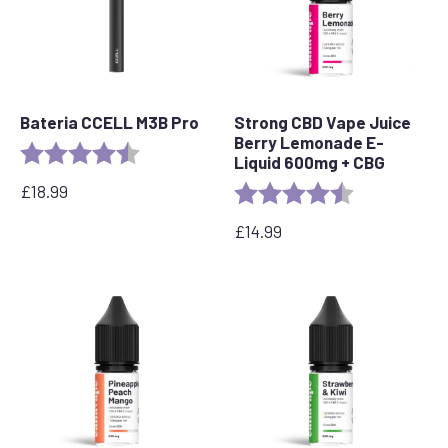
Bateria CCELL M3B Pro
Strong CBD Vape Juice
Berry Lemonade E-
Rating:
4.8 out of 5 stars
Liquid 600mg + CBG
£
18.99
Rating:
4.4 out of 5 s
£
14.99