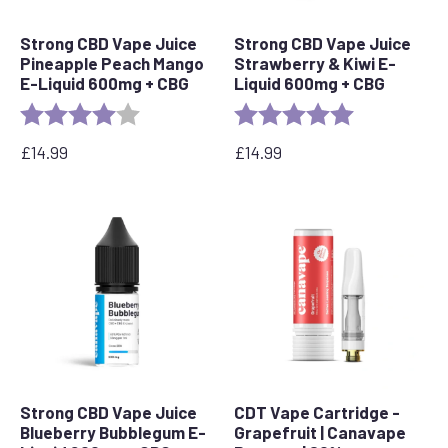
Strong CBD Vape Juice
Strong CBD Vape Juice
Pineapple Peach Mango
Strawberry & Kiwi E-
E-Liquid 600mg + CBG
Liquid 600mg + CBG
Rating:
4.0 out of 5 stars
Rating:
5.0 out of 5 s
£
14.99
£
14.99
Strong CBD Vape Juice
CDT Vape Cartridge -
Blueberry Bubblegum E-
Grapefruit | Canavape