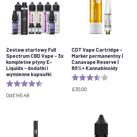
Zestaw startowy Full
CDT Vape Cartridge -
Spectrum CBD Vape - 3x
Marker permanentny |
kompletne płyny E-
Canavape Reserve |
Liquids - dodatki i
80%+ Kannabinoidy
wymienne kapsułki
Rating:
3.7 out of 5 s
Rating:
4.7 out of 5 stars
£
30.00
Od
£
145.48