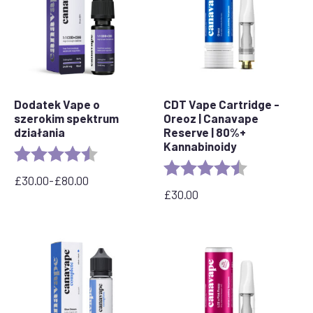
Dodatek Vape o
CDT Vape Cartridge -
szerokim spektrum
Oreoz | Canavape
działania
Reserve | 80%+
Kannabinoidy
Rating:
4.8 out of 5 stars
Rating:
4.4 out of 5 s
£
30.00
-
£
80.00
Zakres
£
30.00
cen:
od
30,00
GBP
do
80,00
GBP