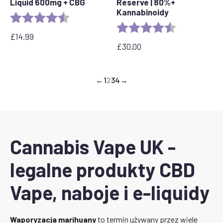
Liquid 600mg + CBG
Reserve | 80%+
Kannabinoidy
Rating:
4.4 out of 5 stars
Rating:
4.6 out of 5 s
£
14.99
£
30.00
←
1
2
3
4
→
Cannabis Vape UK -
legalne produkty CBD
Vape, naboje i e-liquidy
Waporyzacja marihuany
to termin używany przez wiele