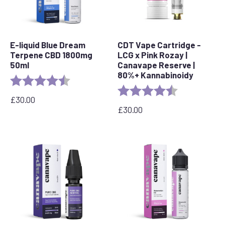
E-liquid Blue Dream
CDT Vape Cartridge -
Terpene CBD 1800mg
LCG x Pink Rozay |
50ml
Canavape Reserve |
80%+ Kannabinoidy
Rating:
4.8 out of 5 stars
Rating:
4.6 out of 5 s
£
30.00
£
30.00