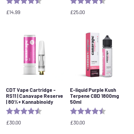
£
14.99
£
25.00
CDT Vape Cartridge -
E-liquid Purple Kush
RS11 | Canavape Reserve
Terpene CBD 1800mg
| 80%+ Kannabinoidy
50ml
Rating:
4.7 out of 5 stars
Rating:
4.6 out of 5 s
£
30.00
£
30.00