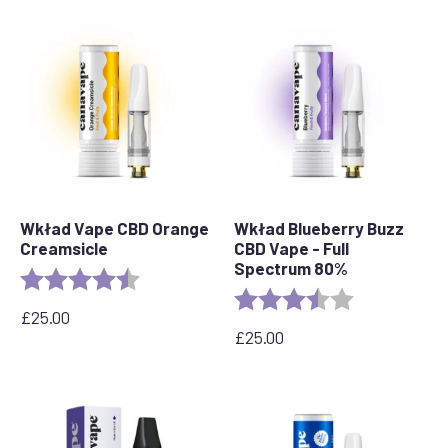
Wkład Vape CBD Orange
Wkład Blueberry Buzz
Creamsicle
CBD Vape - Full
Spectrum 80%
Rating:
4.2 out of 5 stars
Rating:
3.6 out of 5 s
£
25.00
£
25.00