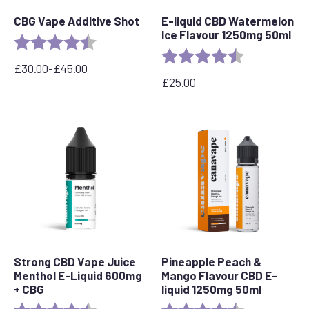
CBG Vape Additive Shot
E-liquid CBD Watermelon
Ice Flavour 1250mg 50ml
Rating:
4.9 out of 5 stars
Rating:
4.7 out of 5 s
£
30.00
-
£
45.00
Zakres
£
25.00
cen:
od
30,00
GBP
do
45,00
GBP
Strong CBD Vape Juice
Pineapple Peach &
Menthol E-Liquid 600mg
Mango Flavour CBD E-
+ CBG
liquid 1250mg 50ml
Rating:
4.5 out of 5 stars
Rating:
4.7 out of 5 s