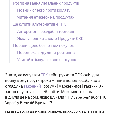
Розпізнавання легальних продуктів
Повний спектр проти ізоляту
Читання етикеток на продуктах
Де купити альтернативи ТГК
Авторитетні роздрібні торговці
Якість Повний спектр Продукти CBD
Поради щодо безпечних покупок
Перевірка відгуків та рейтингів
Уникайте імпульсивних покупок
Знати, де купувати
ТГК
вейп-ручки та ТГК-олія для
вейпу можуть бути трохи мінним полем, особливо з
огляду на
законний
і розумні маркетингові тактики, які
застосовують різні веб-сайти. Можливо, ви самі
відчули це на собі, якщо шукали "THC vape pen" або "THC
Vapes" у Великій Британії!
Незважаючи на привабливість високих рівнів ТГК, які