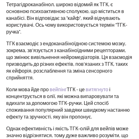
Тетрагідроканабінол, широко відомий як ТГК, є
основною психоактивною сполукою, що міститься в
канабісі. Він відповідає за "кайф", який відчувають
користувачі. Ось чому використовується термін "ТГК-
ручка".
ТГК взаємодіє з ендоканабіноїдною системою мозку,
зокрема, зв'язується з канабіноїдними рецепторами,
що змінює вивільнення нейромедіаторів. Ця взаємодія
призводить до різних ефектів, пов'язаних з ТГК, таких
як ейфорія, розслаблення та зміна сенсорного
сприйняття.
Коли мова йде про
вейпінг
ТГК - це
витягнуто
і
концентрується в олії, які можна випаровувати та
вдихати за допомогою ТГК-ручки. Цей спосіб
споживання популярний завдяки швидкому настанню
ефекту та зручності, яку він пропонує.
Однак ефективність і якість ТГК-олій для вейпів може
значно відрізнятися, тому дуже важливо розуміти, що