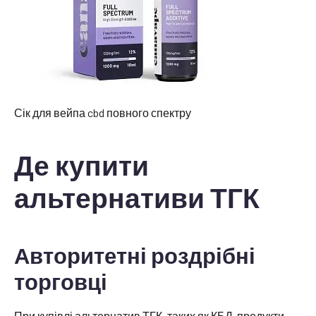
Сік для вейпа cbd повного спектру
Де купити
альтернативи ТГК
Авторитетні роздрібні
торговці
При купівлі альтернатив ТГК, таких як КБД-продукти,