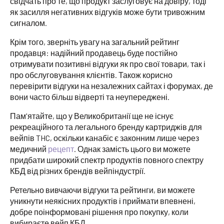
свідчать про те, що продукт заслуговує на довіру, тоді
як засилля негативних відгуків може бути тривожним
сигналом.
Крім того, зверніть увагу на загальний рейтинг
продавця: надійний продавець буде постійно
отримувати позитивні відгуки як про свої товари, так і
про обслуговування клієнтів. Також корисно
перевірити відгуки на незалежних сайтах і форумах, де
вони часто більш відверті та неупереджені.
Пам'ятайте, що у Великобританії ще не існує
рекреаційного та легального бренду картриджів для
вейпів THC, оскільки канабіс є законним лише через
медичний
рецепт
. Однак замість цього ви можете
придбати широкий спектр продуктів повного спектру
КБД від різних брендів вейпіндустрії.
Ретельно вивчаючи відгуки та рейтинги, ви можете
уникнути неякісних продуктів і приймати впевнені,
добре поінформовані рішення про покупку, коли
вибираєте вейп КБД.