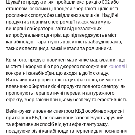
Шукайте продукти, які пройшли екстракцію CO2 або
етанолом, оскільки ці процеси зберігають цілісність
рослинних сполук без шкідливих залишків. Надійні
продукти з повним спектром дії також матимуть
вичерпні лабораторні звіти від незалежних
випробувальних центрів, що підтверджують вміст
канабіноїдів і гарантують відсутність забруднювачів,
таких як пестициди, важкі метали та розчинники.
Крім того, продукт повинен мати чітке маркування, що
містить інформацію про джерело походження
коноплі
і
конкретні канабіноїди, що входять до їх складу.
Визначивши пріоритетність цих факторів, ви можете
впевнено обирати якісні продукти повного спектру, які
пропонують терапевтичні переваги антуражного
ефекту, зберігаючи при цьому безпеку та ефективність.
Вейп-ручки з повним спектром КБД особливо корисні
при парінні КБД, оскільки вони забезпечують зручний
та ефективний спосіб відчути ефект антуражу,
поєднуючи різні канабіноїди та терпени для посилення