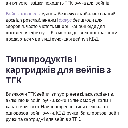
ви купуєте і звідки походить ТГК-ручка для вейпів.
Вейп з конопель
ручки забезпечують збалансований
досвід з розслабленням і
фокус
без шкоди для
здоров'я, часто містять мінорні канабіноїди для
посилення ефекту ТГК в межах дозволеного законом,
продаються у вигляді ручок для вейпу з КБД.
Типи продуктів і
картриджів для вейпів з
ТГК
Вивчаючи ТГК вейпи, ви зустрінете кілька варіантів,
включаючи вейп-ручки, кожен з яких має унікальні
характеристики. Найпоширеніші типи включають
одноразові вейп-ручки, КБД-ручки, багаторазові вейп-
ручки та картриджі для вейпів з ТГК.