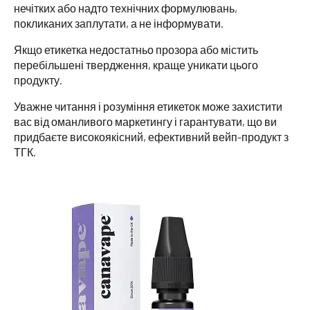
нечітких або надто технічних формулювань,
покликаних заплутати, а не інформувати.
Якщо етикетка недостатньо прозора або містить
перебільшені твердження, краще уникати цього
продукту.
Уважне читання і розуміння етикеток може захистити
вас від оманливого маркетингу і гарантувати, що ви
придбаєте високоякісний, ефективний вейп-продукт з
ТГК.