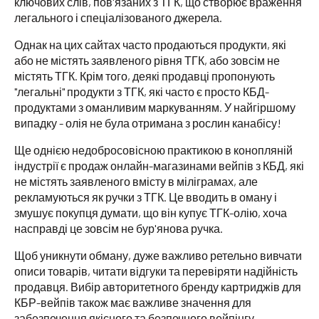
ключових слів, пов'язаних з ТГК, що створює враження
легального і спеціалізованого джерела.
Однак на цих сайтах часто продаються продукти, які
або не містять заявленого рівня ТГК, або зовсім не
містять ТГК. Крім того, деякі продавці пропонують
"легальні" продукти з ТГК, які часто є просто КБД-
продуктами з оманливим маркуванням. У найгіршому
випадку - олія не була отримана з рослин канабісу!
Ще однією недобросовісною практикою в конопляній
індустрії є продаж онлайн-магазинами вейпів з КБД, які
не містять заявленого вмісту в міліграмах, але
рекламуються як ручки з ТГК. Це вводить в оману і
змушує покупця думати, що він купує ТГК-олію, хоча
насправді це зовсім не бур'янова ручка.
Щоб уникнути обману, дуже важливо ретельно вивчати
описи товарів, читати відгуки та перевіряти надійність
продавця. Вибір авторитетного бренду картриджів для
КБР-вейпів також має важливе значення для
забезпечення якісного та безпечного вейпінгу.