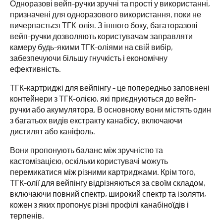
Одноразові вейп-ручки зручні та прості у використанні,
призначені для одноразового використання, поки не
вичерпається ТГК-олія. З іншого боку, багаторазові
вейп-ручки дозволяють користувачам заправляти
камеру будь-якими ТГК-оліями на свій вибір,
забезпечуючи більшу гнучкість і економічну
ефективність.
ТГК-картриджі для вейпінгу - це попередньо заповнені
контейнери з ТГК-олією, які приєднуються до вейп-
ручки або акумулятора. В основному вони містять один
з багатьох видів екстракту канабісу, включаючи
дистилят або каніфоль.
Вони пропонують баланс між зручністю та
кастомізацією, оскільки користувачі можуть
перемикатися між різними картриджами. Крім того,
ТГК-олії для вейпінгу відрізняються за своїм складом,
включаючи повний спектр, широкий спектр та ізоляти,
кожен з яких пропонує різні профілі канабіноїдів і
терпенів.