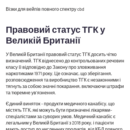
Візки для вейпів повного спектру cbd
Правовий статус ТГК у
Великій Британії
У Великій Британії правовий статус ТГК досить чітко
визначений. ТГК віднесено до контрольованих речовин
класу B відповідно до Закону про зловживання
наркотиками 1971 року. Це означає, що зберігання,
розповсюдження та виробництво ТГК є незаконними і
тягнуть за собою значні покарання, включаючи штрафи
та тюремне ув'язнення.
Єдиний виняток - продукти медичного канабісу, що
містять ТГК, які можуть бути призначені лікарями-
спеціалістами за суворих умов. Медичний канабіс є
легальним у Великій Британії з 2018 року, і пацієнти
мають доступ до численних продуктів, від КБД повного