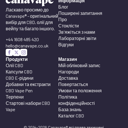
Інформація
Блог
Ласкаво просимо до
Поширені запитання
Canavape® - оригінальний
Про
вибір для CBD, олії для
Стоклісти
вейпу та багато іншого.
Зв'яжіться з нами
Лабораторні звіти
+44 1608 485 420
Відгуки
hello@canavape.co.uk
Продукти
Магазин
Олії CBD
Мій обліковий запис
Капсули CBD
Нагороди
CBD E-рідини
Доставка
Добавки та екстракти
Повертається
CBD Vape Pen
Умови та положення
Терпени
Політика
Стартові набори CBD
конфіденційності
Vape
База знань
Каталог CBD
© 2014-2026 Canavape® всі права захищені.