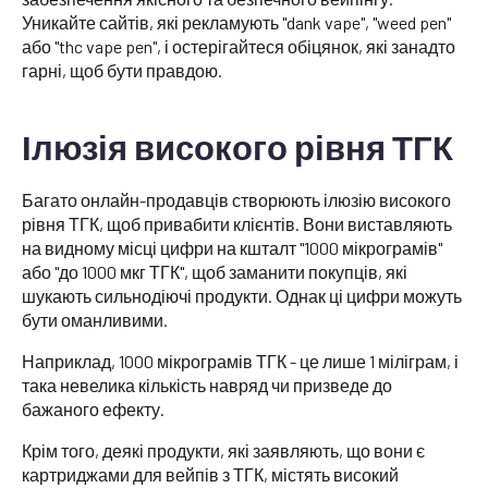
Уникайте сайтів, які рекламують "dank vape", "weed pen"
або "thc vape pen", і остерігайтеся обіцянок, які занадто
гарні, щоб бути правдою.
Ілюзія високого рівня ТГК
Багато онлайн-продавців створюють ілюзію високого
рівня ТГК, щоб привабити клієнтів. Вони виставляють
на видному місці цифри на кшталт "1000 мікрограмів"
або "до 1000 мкг ТГК", щоб заманити покупців, які
шукають сильнодіючі продукти. Однак ці цифри можуть
бути оманливими.
Наприклад, 1000 мікрограмів ТГК - це лише 1 міліграм, і
така невелика кількість навряд чи призведе до
бажаного ефекту.
Крім того, деякі продукти, які заявляють, що вони є
картриджами для вейпів з ТГК, містять високий