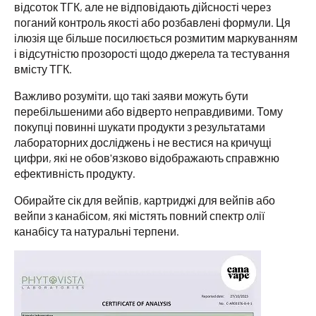
відсоток ТГК, але не відповідають дійсності через
поганий контроль якості або розбавлені формули. Ця
ілюзія ще більше посилюється розмитим маркуванням
і відсутністю прозорості щодо джерела та тестування
вмісту ТГК.
Важливо розуміти, що такі заяви можуть бути
перебільшеними або відверто неправдивими. Тому
покупці повинні шукати продукти з результатами
лабораторних досліджень і не вестися на кричущі
цифри, які не обов'язково відображають справжню
ефективність продукту.
Обирайте сік для вейпів, картриджі для вейпів або
вейпи з канабісом, які містять повний спектр олії
канабісу та натуральні терпени.