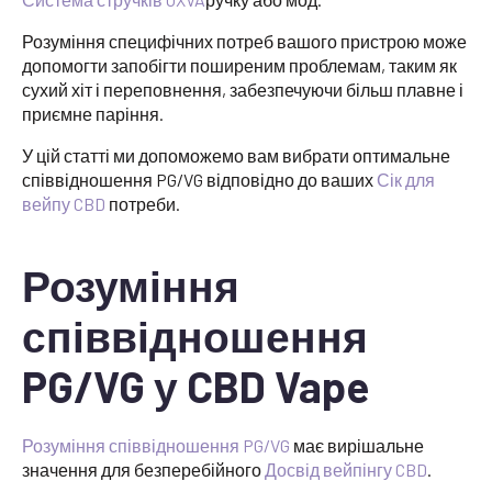
Розуміння специфічних потреб вашого пристрою може
допомогти запобігти поширеним проблемам, таким як
сухий хіт і переповнення, забезпечуючи більш плавне і
приємне паріння.
У цій статті ми допоможемо вам вибрати оптимальне
співвідношення PG/VG відповідно до ваших
Сік для
вейпу CBD
потреби.
Розуміння
співвідношення
PG/VG у CBD Vape
Розуміння співвідношення PG/VG
має вирішальне
значення для безперебійного
Досвід вейпінгу CBD
.