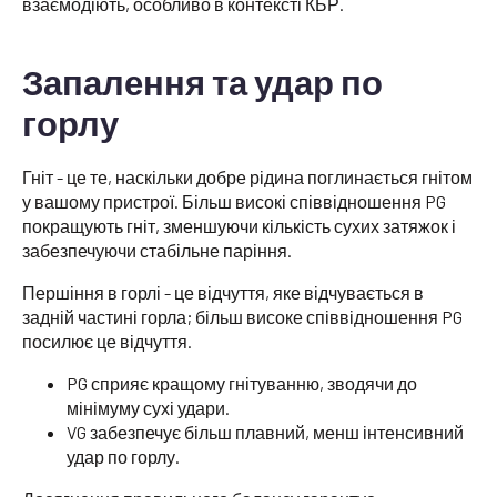
взаємодіють, особливо в контексті КБР.
Запалення та удар по
горлу
Гніт - це те, наскільки добре рідина поглинається гнітом
у вашому пристрої. Більш високі співвідношення PG
покращують гніт, зменшуючи кількість сухих затяжок і
забезпечуючи стабільне паріння.
Першіння в горлі - це відчуття, яке відчувається в
задній частині горла; більш високе співвідношення PG
посилює це відчуття.
PG сприяє кращому гнітуванню, зводячи до
мінімуму сухі удари.
VG забезпечує більш плавний, менш інтенсивний
удар по горлу.