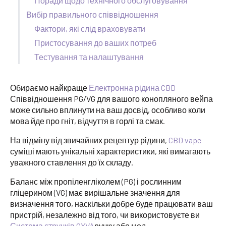
Поради щодо технічного обслуговування
Вибір правильного співвідношення
Фактори, які слід враховувати
Пристосування до ваших потреб
Тестування та налаштування
Обираємо найкраще
Електронна рідина CBD
Співвідношення PG/VG для вашого конопляного вейпа
може сильно вплинути на ваш досвід, особливо коли
мова йде про гніт, відчуття в горлі та смак.
На відміну від звичайних рецептур рідини,
CBD vape
суміші мають унікальні характеристики, які вимагають
уважного ставлення до їх складу.
Баланс між пропіленгліколем (PG) і рослинним
гліцерином (VG) має вирішальне значення для
визначення того, наскільки добре буде працювати ваш
пристрій, незалежно від того, чи використовуєте ви
Система стручків OXVA
ручку або мод.