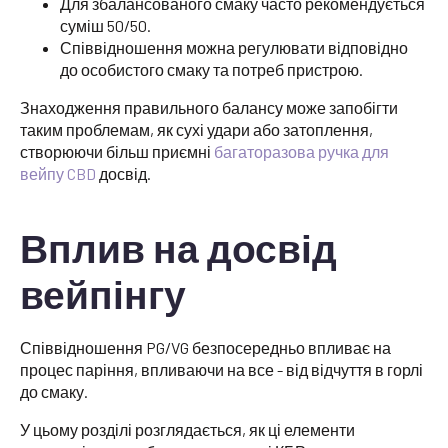
Для збалансованого смаку часто рекомендується
суміш 50/50.
Співвідношення можна регулювати відповідно
до особистого смаку та потреб пристрою.
Знаходження правильного балансу може запобігти
таким проблемам, як сухі удари або затоплення,
створюючи більш приємні
багаторазова ручка для
вейпу CBD
досвід.
Вплив на досвід
вейпінгу
Співвідношення PG/VG безпосередньо впливає на
процес паріння, впливаючи на все - від відчуття в горлі
до смаку.
У цьому розділі розглядається, як ці елементи