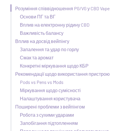
Розуміння співвідношення PG/VG у CBD Vape
Основи ПГ та ВГ
Вплив на електронну рідину CBD
Важливість балансу
Вплив на досвід вейпінгу
Запалення та удар по горлу
Смак та аромат
Конкретні міркування щодо КБР
Рекомендації щодо використання пристрою
Pods vs Pens vs Mods
Міркування щодо сумісності
Налаштування користувача
Поширені проблеми з вейпінгом
Робота з сухими ударами
Запобігання підтопленням