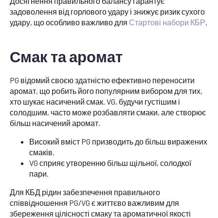
Досягнення правильного балансу гарантує
задоволення від горлового удару і знижує ризик сухого
удару, що особливо важливо для
Стартові набори КБР
.
Смак та аромат
PG відомий своєю здатністю ефективно переносити
аромат, що робить його популярним вибором для тих,
хто шукає насичений смак. VG, будучи густішим і
солодшим, часто може розбавляти смаки, але створює
більш насичений аромат.
Високий вміст PG призводить до більш виражених
смаків.
VG сприяє утворенню більш щільної, солодкої
пари.
Для КБД рідин забезпечення правильного
співвідношення PG/VG є життєво важливим для
збереження цілісності смаку та ароматичної якості