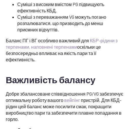
Суміші з високим вмістом PG підвищують
ефективність КБД.
Суміші з переважанням VG можуть погано
розпалюватися, що призводить до менш
приємних відчуттів.
Баланс ПГ і ВГ особливо важливий для
КБР-рідини з
терпенами, наповнені терпенами
оскільки це
безпосередньо впливає на якість пари та її
ефективність.
Важливість балансу
Добре збалансоване співвідношення PG/VG забезпечує
оптимальну роботу вашого
вейпінг
пристрій. Для КБД-
рідин цей баланс може посилити смак, покращити
виробництво пари та забезпечити плавне попадання в
горло.