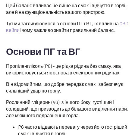
Цей баланс впливає не лише на смак і відчуття в горлі,
але й на функціональність вашого пристрою.
Тут ми заглиблюємося в основи ПГ і ВГ, їх вплив на
CBD
вейпи
і чому важливо знайти правильний баланс.
Основи ПГ та ВГ
Пропіленгліколь (PG) - це рідка рідина без смаку, яка
використовується як основа в електронних рідинах.
Він відомий тим, що добре передає смак і забезпечує
сильніший удар по горлу.
Рослинний гліцерин (VG), з іншого боку, густіший і
солодший, що призводить до більшого виділення пари,
але м'якшого подразнення горла.
PG часто віддають перевагу через його гостріший
смак і відчуття в горлі.