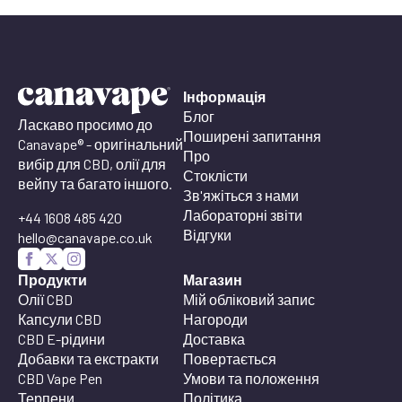
Інформація
Блог
Ласкаво просимо до
Поширені запитання
Canavape® - оригінальний
Про
вибір для CBD, олії для
Стоклісти
вейпу та багато іншого.
Зв'яжіться з нами
Лабораторні звіти
+44 1608 485 420
Відгуки
hello@canavape.co.uk
Продукти
Магазин
Олії CBD
Мій обліковий запис
Капсули CBD
Нагороди
CBD E-рідини
Доставка
Добавки та екстракти
Повертається
CBD Vape Pen
Умови та положення
Терпени
Політика