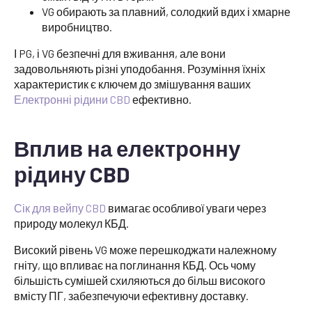
VG обирають за плавний, солодкий вдих і хмарне
виробництво.
І PG, і VG безпечні для вживання, але вони
задовольняють різні уподобання. Розуміння їхніх
характеристик є ключем до змішування ваших
Електронні рідини CBD
ефективно.
Вплив на електронну
рідину CBD
Сік для вейпу CBD
вимагає особливої уваги через
природу молекул КБД.
Високий рівень VG може перешкоджати належному
гніту, що впливає на поглинання КБД. Ось чому
більшість сумішей схиляються до більш високого
вмісту ПГ, забезпечуючи ефективну доставку.