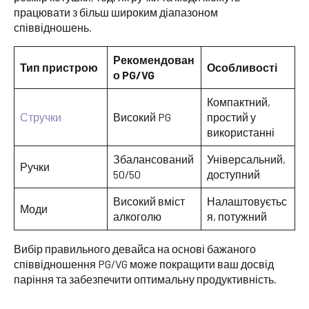
працювати з більш широким діапазоном
співвідношень.
Рекомендован
Тип пристрою
Особливості
о PG/VG
Компактний,
Стручки
Високий PG
простий у
використанні
Збалансований
Універсальний,
Ручки
50/50
доступний
Високий вміст
Налаштовуєтьс
Моди
алкоголю
я, потужний
Вибір правильного девайса на основі бажаного
співвідношення PG/VG може покращити ваш досвід
паріння та забезпечити оптимальну продуктивність.