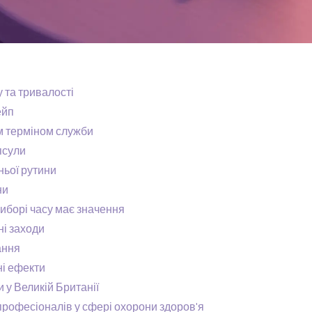
 та тривалості
ейп
м терміном служби
псули
ньої рутини
ни
виборі часу має значення
ні заходи
ання
ні ефекти
 у Великій Британії
рофесіоналів у сфері охорони здоров'я