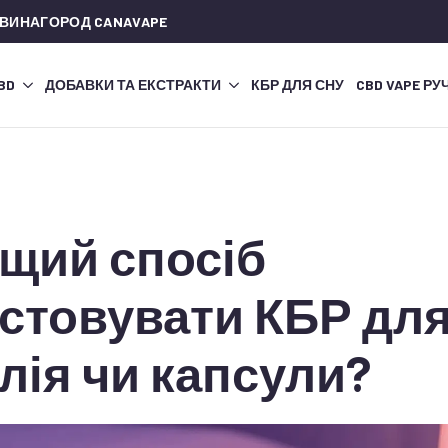
 ВИНАГОРОД CANAVAPE
CBD
ДОБАВКИ ТА ЕКСТРАКТИ
КБР ДЛЯ СНУ
CBD VAPE РУ
щий спосіб
стовувати КБР для
лія чи капсули?