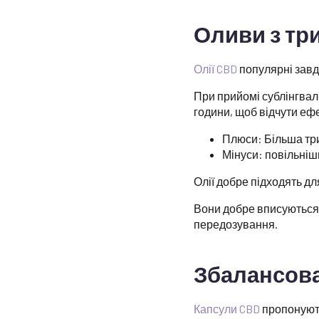
Оливи з тр
Олії CBD
популярні завдя
При прийомі сублінгваль
години, щоб відчути ефе
Плюси: Більша три
Мінуси: повільніши
Олії добре підходять дл
Вони добре вписуються 
передозування.
Збалансова
Капсули CBD
пропонують