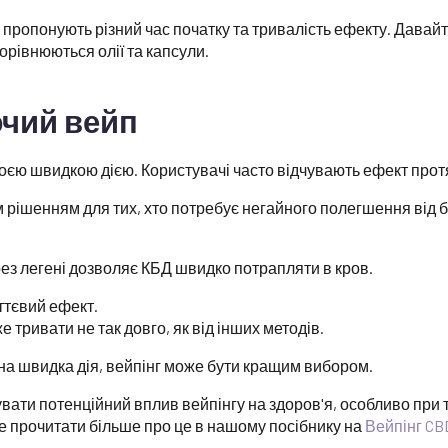
 пропонують різний час початку та тривалість ефекту. Давайт
орівнюються олії та капсули.
чий вейп
єю швидкою дією. Користувачі часто відчувають ефект протя
 рішенням для тих, хто потребує негайного полегшення від 
з легені дозволяє КБД швидко потрапляти в кров.
тєвий ефект.
 тривати не так довго, як від інших методів.
на швидка дія, вейпінг може бути кращим вибором.
ати потенційний вплив вейпінгу на здоров'я, особливо при
е прочитати більше про це в нашому посібнику на
Вейпінг CB