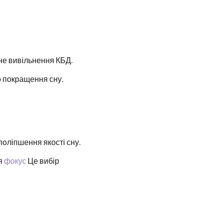
не вивільнення КБД.
о покращення сну.
оліпшення якості сну.
я
фокус
Це вибір