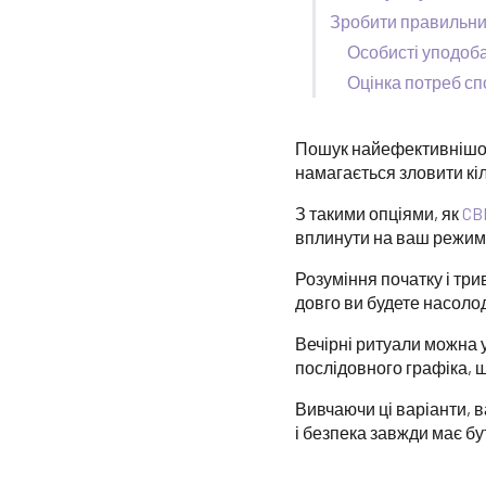
Зробити правильни
Особисті уподоб
Оцінка потреб сп
Пошук найефективнішо
намагається зловити кіль
З такими опціями, як
CB
вплинути на ваш режим 
Розуміння початку і три
довго ви будете насол
Вечірні ритуали можна 
послідовного графіка, 
Вивчаючи ці варіанти, 
і безпека завжди має б