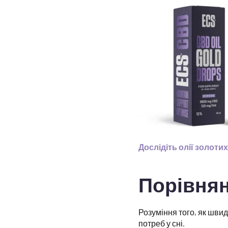
Дослідіть олії золоти
Порівнян
Розуміння того, як швид
потреб у сні.