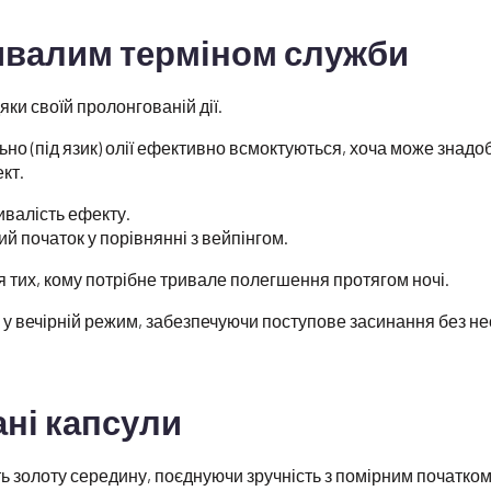
ивалим терміном служби
ки своїй пролонгованій дії.
но (під язик) олії ефективно всмоктуються, хоча може знадоб
кт.
валість ефекту.
й початок у порівнянні з вейпінгом.
я тих, кому потрібне тривале полегшення протягом ночі.
у вечірній режим, забезпечуючи поступове засинання без нео
ні капсули
 золоту середину, поєднуючи зручність з помірним початком 