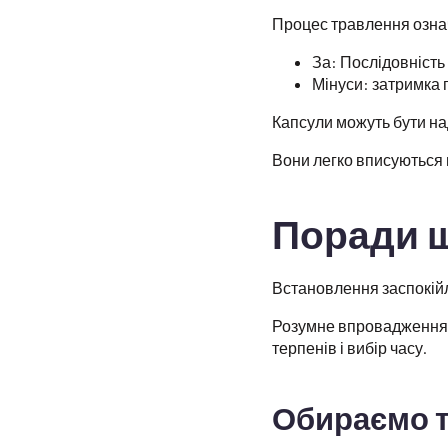
Процес травлення означ
За: Послідовність
Мінуси: затримка п
Капсули можуть бути на
Вони легко вписуються 
Поради щ
Встановлення заспокійл
Розумне впровадження 
терпенів і вибір часу.
Обираємо 