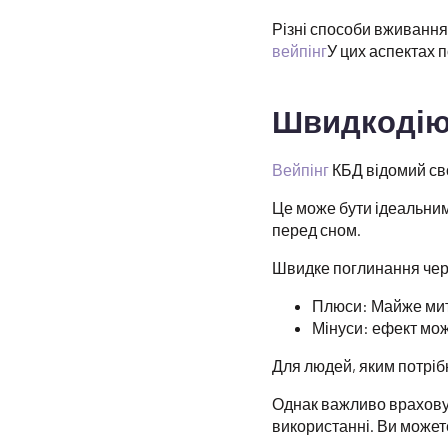
Різні способи вживання
вейпінг
У цих аспектах п
Швидкодію
Вейпінг
КБД відомий сво
Це може бути ідеальним
перед сном.
Швидке поглинання чере
Плюси: Майже мит
Мінуси: ефект може
Для людей, яким потріб
Однак важливо враховув
використанні. Ви может