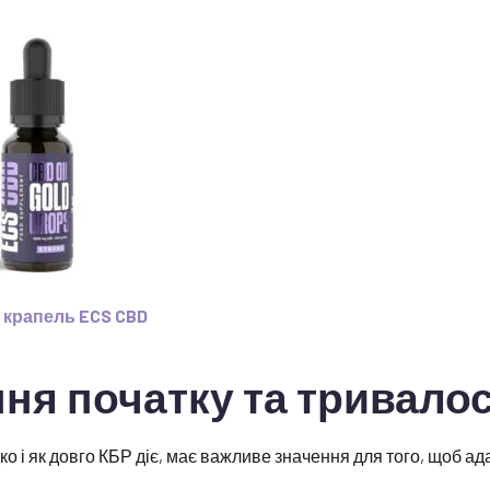
х крапель ECS CBD
ня початку та тривалос
ко і як довго КБР діє, має важливе значення для того, щоб а