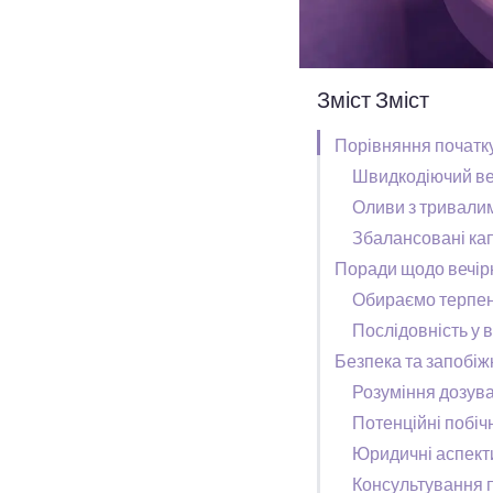
Зміст Зміст
Порівняння початку
Швидкодіючий в
Оливи з тривали
Збалансовані ка
Поради щодо вечір
Обираємо терпе
Послідовність у 
Безпека та запобіж
Розуміння дозув
Потенційні побіч
Юридичні аспекти
Консультування п