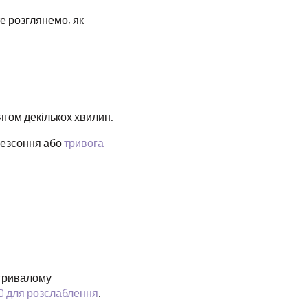
е розглянемо, як
гом декількох хвилин.
безсоння або
тривога
 тривалому
D для розслаблення
.