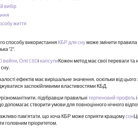
й вибір
ання
особу життя
го способу використання
КБР для сну
може змінити правила г
ка "Z".
D вейпи
,
Олії CBD
і
капсули
Кожен метод має свої переваги та н
сну.
валості ефектів має вирішальне значення, оскільки від цього 
оджуватися заспокійливими властивостями КБД.
урізноманітнити, підібравши правильні
терпеновий профіль
і
що допомагає створити умови для повноцінного нічного відпо
важливо пам'ятати, що хоча КБР може сприяти кращому
сон
Ц
ути головним пріоритетом.