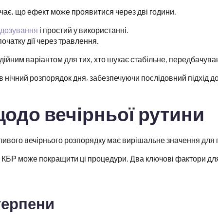
ає, що ефект може проявитися через дві години.
дозування
і простий у використанні.
очатку дії через травлення.
дійним варіантом для тих, хто шукає стабільне, передбачува
в нічний розпорядок дня, забезпечуючи послідовний підхід д
одо вечірньої рутини
ивого вечірнього розпорядку має вирішальне значення для п
КБР може покращити ці процедури. Два ключові фактори дл
терпени