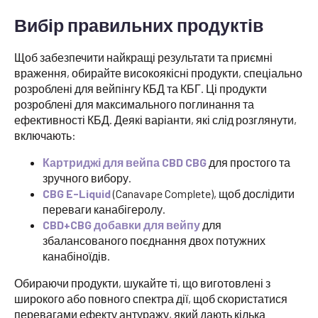
Вибір правильних продуктів
Щоб забезпечити найкращі результати та приємні
враження, обирайте високоякісні продукти, спеціально
розроблені для вейпінгу КБД та КБГ. Ці продукти
розроблені для максимального поглинання та
ефективності КБД. Деякі варіанти, які слід розглянути,
включають:
Картриджі для вейпа CBD CBG
для простого та
зручного вибору.
CBG E-Liquid
(Canavape Complete), щоб дослідити
переваги канабігеролу.
CBD+CBG добавки для вейпу
для
збалансованого поєднання двох потужних
канабіноїдів.
Обираючи продукти, шукайте ті, що виготовлені з
широкого або повного спектра дії, щоб скористатися
перевагами ефекту антуражу, який дають кілька