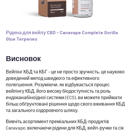
Рідина для вейпу CBD - Canavape Complete Gorilla
Glue Terpenes
Висновок
Вейпінг КБД та КБГ - це не просто зручність, це науково
доведений метод швидкого та ефективного
полегшення. Розуміючи, як відбувається процес
вейпінгу КБД, його високу біодоступність та роль
ендоканабіноїдної системи (ECS), ви можете приймати
більш обґрунтовані рішення щодо свого вживання КБД
та загального оздоровчого шляху.
Вивчіть асортимент преміальних КБД-продуктів
Canavape, включаючи рідини для КБД, вейп-ручки та сік