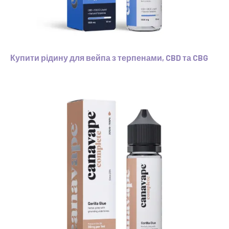
Купити рідину для вейпа з терпенами, CBD та CBG