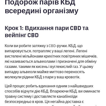
Подорож парів КБД
всередині організму
Крок 1: Вдихання пари CBD та
вейпінг CBD
Коли ви робите затяжку з CBD-ручки, КБД, що
випаровується, потрапляє у ваші легені. Легені
вистелені мільйонами крихітних повітряних мішечків,
які називаються альвеолами і призначені для обміну
газами, такими як кисень і вуглекислий газ. У цьому
випадку альвеоли майже миттєво переносять
молекули рідини КБД з пари у ваш кровотік.
Цей процес робить вдихання одним з найшвидших
способів відчути дію КБД. Впарюючи КБД, ви оминаєте
травну систему і доставляєте канабіноїди
безпосередньо в кров. Ця негайна доставка є