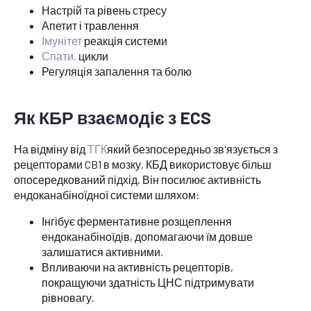
Настрій та рівень стресу
Апетит і травлення
Імунітет
реакція системи
Спати.
цикли
Регуляція запалення та болю
Як КБР взаємодіє з ECS
На відміну від
ТГК
який безпосередньо зв'язується з
рецепторами CB1 в мозку, КБД використовує більш
опосередкований підхід. Він посилює активність
ендоканабіноїдної системи шляхом:
Інгібує ферментативне розщеплення
ендоканабіноїдів, допомагаючи їм довше
залишатися активними.
Впливаючи на активність рецепторів,
покращуючи здатність ЦНС підтримувати
рівновагу.