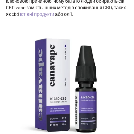
ключовою причиною, чому багато людей обирають сік
CBD vape замість інших методів споживання CBD, таких
як cbd
їстівні продукти
або олії.