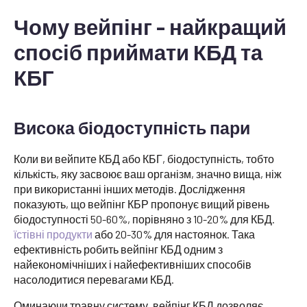
Чому вейпінг - найкращий
спосіб приймати КБД та
КБГ
Висока біодоступність пари
Коли ви вейпите КБД або КБГ, біодоступність, тобто
кількість, яку засвоює ваш організм, значно вища, ніж
при використанні інших методів. Дослідження
показують, що вейпінг КБР пропонує вищий рівень
біодоступності 50-60%, порівняно з 10-20% для КБД.
їстівні продукти
або 20-30% для настоянок. Така
ефективність робить вейпінг КБД одним з
найекономічніших і найефективніших способів
насолодитися перевагами КБД.
Оминаючи травну систему, вейпінг КБД дозволяє