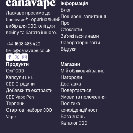
Інформація
Блог
Ласкаво просимо до
Поширені запитання
Canavape® - оригінальний
Про
вибір для CBD, олії для
Стоклісти
вейпу та багато іншого.
Зв'яжіться з нами
Лабораторні звіти
+44 1608 485 420
Відгуки
hello@canavape.co.uk
Продукти
Магазин
Олії CBD
Мій обліковий запис
Капсули CBD
Нагороди
CBD E-рідини
Доставка
Добавки та екстракти
Повертається
CBD Vape Pen
Умови та положення
Терпени
Політика
Стартові набори CBD
конфіденційності
Vape
База знань
Каталог CBD