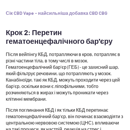
Сік CBD Vape - найсильніша добавка CBD CBG
Крок 2: Перетин
гематоенцефалічного бар'єру
Після вейпінгу КБД, потрапляючи в кров, потрапляє в
різні частини тіла, в тому числі в мозок.
Гематоенцефалічний бар'єр (ГЕБ) - це захисний шар,
який фільтрує речовини, що потрапляють у мозок.
Канабіноїди, такі як КБД, можуть проходити через цей
бар'єр, оскільки вони є ліпофільними, тобто
розчиняються в жирах і можуть проникати через
клітинні мембрани.
Після поглинання КБД і як тільки КБД перетинає
гематоенцефалічний бар'єр, він починає взаємодіяти з
центральною нервовою системою (ЦНС), впливаючи
на такі процеси, як настрій, реакція на стрес і