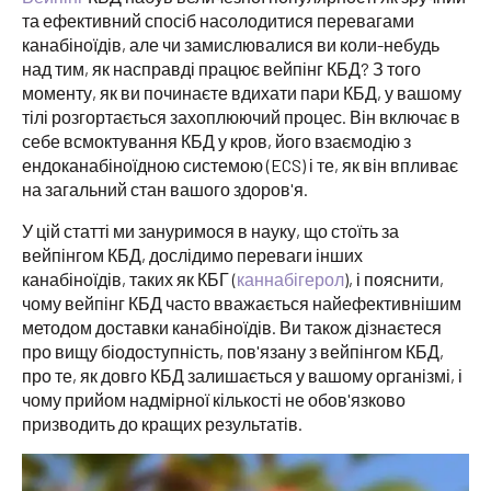
та ефективний спосіб насолодитися перевагами
канабіноїдів, але чи замислювалися ви коли-небудь
над тим, як насправді працює вейпінг КБД? З того
моменту, як ви починаєте вдихати пари КБД, у вашому
тілі розгортається захоплюючий процес. Він включає в
себе всмоктування КБД у кров, його взаємодію з
ендоканабіноїдною системою (ECS) і те, як він впливає
на загальний стан вашого здоров'я.
У цій статті ми зануримося в науку, що стоїть за
вейпінгом КБД, дослідимо переваги інших
канабіноїдів, таких як КБГ (
каннабігерол
), і пояснити,
чому вейпінг КБД часто вважається найефективнішим
методом доставки канабіноїдів. Ви також дізнаєтеся
про вищу біодоступність, пов'язану з вейпінгом КБД,
про те, як довго КБД залишається у вашому організмі, і
чому прийом надмірної кількості не обов'язково
призводить до кращих результатів.