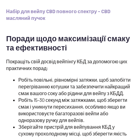
Набір для вейпу CBD повного спектру - CBD
масляний пучок
Поради щодо максимізації смаку
та ефективності
Покращіть свій досвід вейпінгу КБД за допомогою цих
практичних порад:
Робіть повільні, рівномірні затяжки, щоб запобігти
перегріванню котушки та забезпечити найкращий
смак вашого соку або рідини для вейпу з КБДД.
Робіть 15-30 секунд між затяжками, щоб зберегти
смак і уникнути пересихання, особливо якщо ви
використовуєте багаторазові вейпи або
одноразову ручку для вейпів.
Зберігайте пристрій для вейпування КБД у
сухому прохолодному місці, щоб зберегти якість