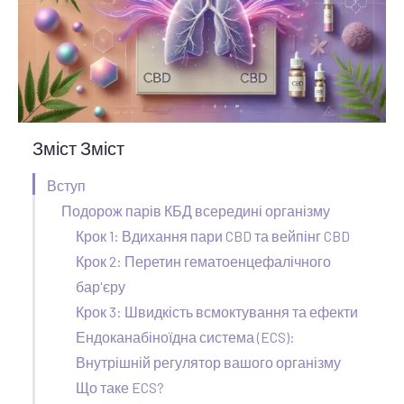
Зміст Зміст
Вступ
Подорож парів КБД всередині організму
Крок 1: Вдихання пари CBD та вейпінг CBD
Крок 2: Перетин гематоенцефалічного
бар'єру
Крок 3: Швидкість всмоктування та ефекти
Ендоканабіноїдна система (ECS):
Внутрішній регулятор вашого організму
Що таке ECS?