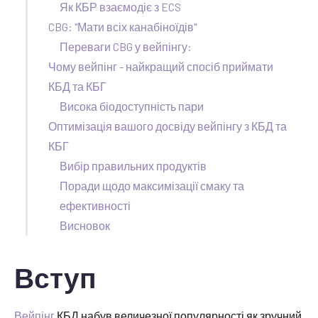
Як КБР взаємодіє з ECS
CBG: "Мати всіх канабіноїдів"
Переваги CBG у вейпінгу:
Чому вейпінг - найкращий спосіб приймати
КБД та КБГ
Висока біодоступність пари
Оптимізація вашого досвіду вейпінгу з КБД та
КБГ
Вибір правильних продуктів
Поради щодо максимізації смаку та
ефективності
Висновок
Вступ
Вейпінг
КБД набув величезної популярності як зручний