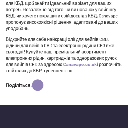
для КБД, щоб знайти ідеальний варіант для ваших
потреб. Незалежно від того, чи ви новачок у вейпінгу
КБД, чи хочете покращити свій досвід з КБД, Canavape
пропонує високоякісні рішення, адаптовані до ваших
уподобань.
Відкрийте для себе найкращі олії для вейпів CBD,
рідини для вейпів CBD та електронні рідини CBG вже
сьогодні! Купуйте наш преміальний асортимент
електронних рідин, картриджів та одноразових ручок
для вейпів CBD за адресою
Canavape.co.uk
і розпочніть
свій шлях до КБР з упевненістю.
Поділіться: