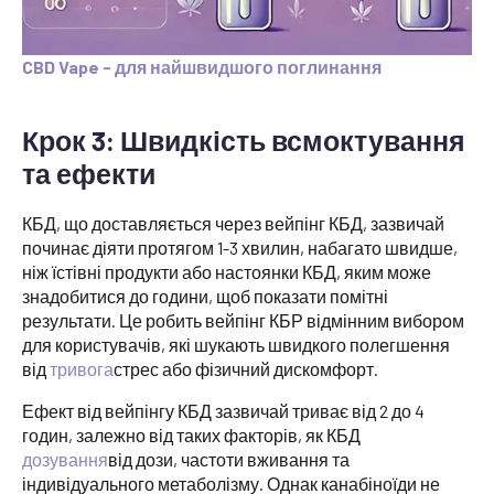
CBD Vape - для найшвидшого поглинання
Крок 3: Швидкість всмоктування
та ефекти
КБД, що доставляється через вейпінг КБД, зазвичай
починає діяти протягом 1-3 хвилин, набагато швидше,
ніж їстівні продукти або настоянки КБД, яким може
знадобитися до години, щоб показати помітні
результати. Це робить вейпінг КБР відмінним вибором
для користувачів, які шукають швидкого полегшення
від
тривога
стрес або фізичний дискомфорт.
Ефект від вейпінгу КБД зазвичай триває від 2 до 4
годин, залежно від таких факторів, як КБД
дозування
від дози, частоти вживання та
індивідуального метаболізму. Однак канабіноїди не