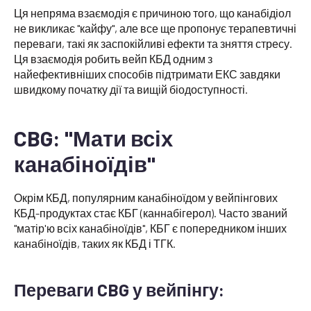
Ця непряма взаємодія є причиною того, що канабідіол
не викликає "кайфу", але все ще пропонує терапевтичні
переваги, такі як заспокійливі ефекти та зняття стресу.
Ця взаємодія робить вейп КБД одним з
найефективніших способів підтримати ЕКС завдяки
швидкому початку дії та вищій біодоступності.
CBG: "Мати всіх
канабіноїдів"
Окрім КБД, популярним канабіноїдом у вейпінгових
КБД-продуктах стає КБГ (каннабігерол). Часто званий
"матір'ю всіх канабіноїдів", КБГ є попередником інших
канабіноїдів, таких як КБД і ТГК.
Переваги CBG у вейпінгу: