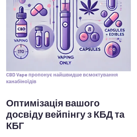
CBD Vape пропонує найшвидше всмоктування
канабіноїдів
Оптимізація вашого
досвіду вейпінгу з КБД та
КБГ