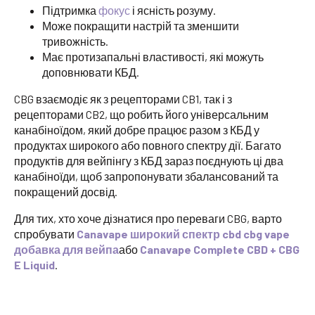
Підтримка
фокус
і ясність розуму.
Може покращити настрій та зменшити
тривожність.
Має протизапальні властивості, які можуть
доповнювати КБД.
CBG взаємодіє як з рецепторами CB1, так і з
рецепторами CB2, що робить його універсальним
канабіноїдом, який добре працює разом з КБД у
продуктах широкого або повного спектру дії. Багато
продуктів для вейпінгу з КБД зараз поєднують ці два
канабіноїди, щоб запропонувати збалансований та
покращений досвід.
Для тих, хто хоче дізнатися про переваги CBG, варто
спробувати
Canavape широкий спектр cbd cbg vape
добавка для вейпа
або
Canavape Complete CBD + CBG
E Liquid
.