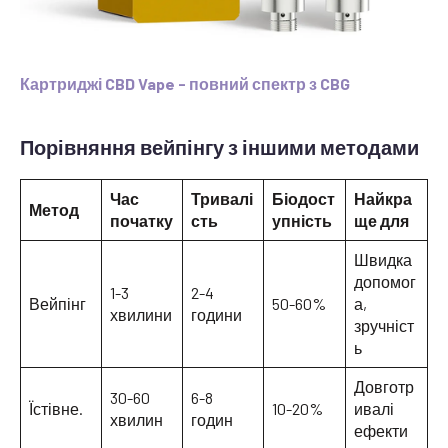
Картриджі CBD Vape - повний спектр з CBG
Порівняння вейпінгу з іншими методами
Час
Тривалі
Біодост
Найкра
Метод
початку
сть
упність
ще для
Швидка
допомог
1-3
2-4
Вейпінг
50-60%
а,
хвилини
години
зручніст
ь
Довготр
30-60
6-8
Їстівне.
10-20%
ивалі
хвилин
годин
ефекти