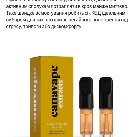
активним сполукам потрапляти в кров майже миттєво.
Таке швидке всмоктування робить сік КБД ідеальним
вибором для тих, хто шукає негайного полегшення від
стресу, тривоги або дискомфорту.