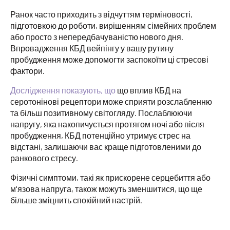
Ранок часто приходить з відчуттям терміновості,
підготовкою до роботи, вирішенням сімейних проблем
або просто з непередбачуваністю нового дня.
Впровадження КБД вейпінгу у вашу рутину
пробудження може допомогти заспокоїти ці стресові
фактори.
Дослідження показують, що
що вплив КБД на
серотонінові рецептори може сприяти розслабленню
та більш позитивному світогляду. Послаблюючи
напругу, яка накопичується протягом ночі або після
пробудження, КБД потенційно утримує стрес на
відстані, залишаючи вас краще підготовленими до
ранкового стресу.
Фізичні симптоми, такі як прискорене серцебиття або
м'язова напруга, також можуть зменшитися, що ще
більше зміцнить спокійний настрій.