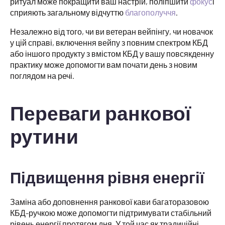
ритуал може покращити ваш настрій, поліпшити
фокус
і
сприяють загальному відчуттю
благополуччя
.
Незалежно від того, чи ви ветеран вейпінгу, чи новачок
у цій справі, включення вейпу з повним спектром КБД
або іншого продукту з вмістом КБД у вашу повсякденну
практику може допомогти вам почати день з новим
поглядом на речі.
Переваги ранкової
рутини
Підвищення рівня енергії
Заміна або доповнення ранкової кави багаторазовою
КБД-ручкою може допомогти підтримувати стабільний
рівень енергії протягом дня. У той час як традиційні