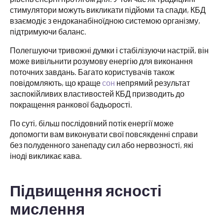
стимулятори можуть викликати підйоми та спади, КБД
взаємодіє з ендоканабіноїдною системою організму,
підтримуючи баланс.
Полегшуючи тривожні думки і стабілізуючи настрій, він
може вивільнити розумову енергію для виконання
поточних завдань. Багато користувачів також
повідомляють, що краще
сон
непрямий результат
заспокійливих властивостей КБД призводить до
покращення ранкової бадьорості.
По суті, більш послідовний потік енергії може
допомогти вам виконувати свої повсякденні справи
без полуденного занепаду сил або нервозності, які
іноді викликає кава.
Підвищення ясності
мислення