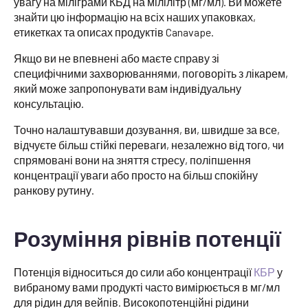
увагу на міліграми КБД на мілілітр (мг/мл). Ви можете
знайти цю інформацію на всіх наших упаковках,
етикетках та описах продуктів Canavape.
Якщо ви не впевнені або маєте справу зі
специфічними захворюваннями, поговоріть з лікарем,
який може запропонувати вам індивідуальну
консультацію.
Точно налаштувавши дозування, ви, швидше за все,
відчуєте більш стійкі переваги, незалежно від того, чи
спрямовані вони на зняття стресу, поліпшення
концентрації уваги або просто на більш спокійну
ранкову рутину.
Розуміння рівнів потенції
Потенція відноситься до сили або концентрації
КБР
у
вибраному вами продукті часто вимірюється в мг/мл
для рідин для вейпів. Високопотенційні рідини