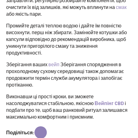
заправляти, регулярно розбирайте компоненти, щоб
очистити їх від залишків, які можуть вплинути на
смак
або якість пари.
Промийте деталі теплою водою і дайте їм повністю
висохнути, перш ніж збирати. Замінюйте котушки або
капсули відповідно до рекомендацій виробника, щоб
уникнути пригорілого смаку та зниження
продуктивності.
Зберігання ваших
вейп
Зберігання спорядження в
прохолодному сухому середовищі також допомагає
продовжити термін служби акумулятора і запобігає
протіканню.
Виконавши ці прості кроки, ви зможете
насолоджуватися стабільною, якісною
Вейпінг CBD
і
подбати про те, щоб ваш ранковий ритуал залишався
максимально комфортним і приємним.
Поділіться: