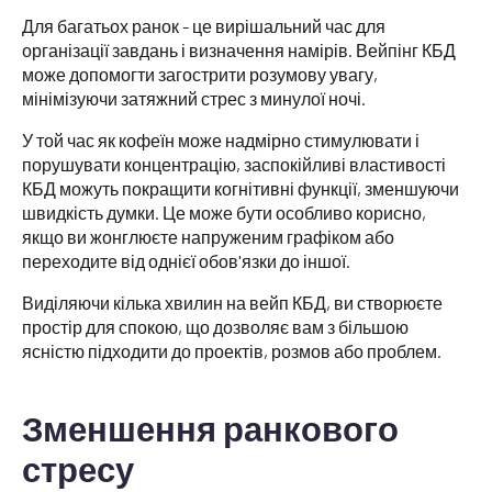
Для багатьох ранок - це вирішальний час для
організації завдань і визначення намірів. Вейпінг КБД
може допомогти загострити розумову увагу,
мінімізуючи затяжний стрес з минулої ночі.
У той час як кофеїн може надмірно стимулювати і
порушувати концентрацію, заспокійливі властивості
КБД можуть покращити когнітивні функції, зменшуючи
швидкість думки. Це може бути особливо корисно,
якщо ви жонглюєте напруженим графіком або
переходите від однієї обов'язки до іншої.
Виділяючи кілька хвилин на вейп КБД, ви створюєте
простір для спокою, що дозволяє вам з більшою
ясністю підходити до проектів, розмов або проблем.
Зменшення ранкового
стресу