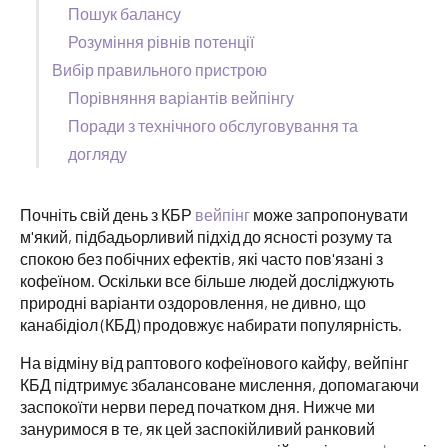
Пошук балансу
Розуміння рівнів потенції
Вибір правильного пристрою
Порівняння варіантів вейпінгу
Поради з технічного обслуговування та
догляду
Почніть свій день з КБР
вейпінг
може запропонувати
м'який, підбадьорливий підхід до ясності розуму та
спокою без побічних ефектів, які часто пов'язані з
кофеїном. Оскільки все більше людей досліджують
природні варіанти оздоровлення, не дивно, що
канабідіол (КБД) продовжує набирати популярність.
На відміну від раптового кофеїнового кайфу, вейпінг
КБД підтримує збалансоване мислення, допомагаючи
заспокоїти нерви перед початком дня. Нижче ми
зануримося в те, як цей заспокійливий ранковий