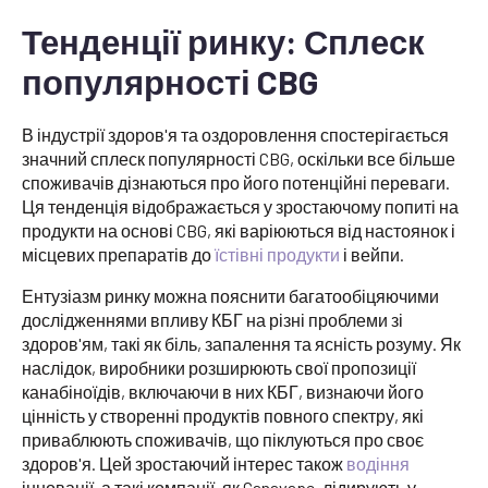
Тенденції ринку: Сплеск
популярності CBG
В індустрії здоров'я та оздоровлення спостерігається
значний сплеск популярності CBG, оскільки все більше
споживачів дізнаються про його потенційні переваги.
Ця тенденція відображається у зростаючому попиті на
продукти на основі CBG, які варіюються від настоянок і
місцевих препаратів до
їстівні продукти
і вейпи.
Ентузіазм ринку можна пояснити багатообіцяючими
дослідженнями впливу КБГ на різні проблеми зі
здоров'ям, такі як біль, запалення та ясність розуму. Як
наслідок, виробники розширюють свої пропозиції
канабіноїдів, включаючи в них КБГ, визнаючи його
цінність у створенні продуктів повного спектру, які
приваблюють споживачів, що піклуються про своє
здоров'я. Цей зростаючий інтерес також
водіння
інновації, а такі компанії, як Canavape, лідирують у