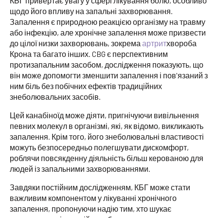
КБГ привертає увагу у сфері лікування болю, особливо
щодо його впливу на запальні захворювання.
Запалення є природною реакцією організму на травму
або інфекцію, але хронічне запалення може призвести
до цілої низки захворювань, зокрема
артрит
хвороба
Крона та багато інших. CBG є перспективним
протизапальним засобом, дослідження показують, що
він може допомогти зменшити запалення і пов'язаний з
ним біль без побічних ефектів традиційних
знеболювальних засобів.
Цей канабіноїд може діяти, пригнічуючи вивільнення
певних молекул в організмі, які, як відомо, викликають
запалення. Крім того, його знеболювальні властивості
можуть безпосередньо полегшувати дискомфорт,
роблячи повсякденну діяльність більш керованою для
людей із запальними захворюваннями.
Завдяки постійним дослідженням, КБГ може стати
важливим компонентом у лікуванні хронічного
запалення, пропонуючи надію тим, хто шукає