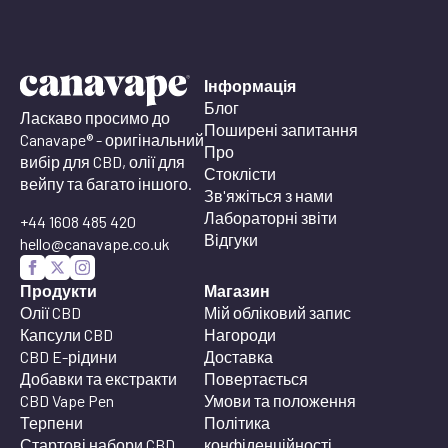
Інформація
Блог
Ласкаво просимо до
Поширені запитання
Canavape® - оригінальний
Про
вибір для CBD, олії для
Стоклісти
вейпу та багато іншого.
Зв'яжіться з нами
Лабораторні звіти
+44 1608 485 420
Відгуки
hello@canavape.co.uk
Продукти
Магазин
Олії CBD
Мій обліковий запис
Капсули CBD
Нагороди
CBD E-рідини
Доставка
Добавки та екстракти
Повертається
CBD Vape Pen
Умови та положення
Терпени
Політика
Стартові набори CBD
конфіденційності