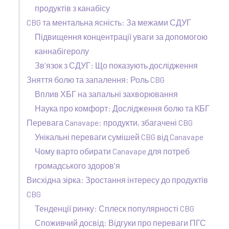
продуктів з канабісу
CBG та ментальна ясність: За межами СДУГ
Підвищення концентрації уваги за допомогою
каннабігеролу
Зв'язок з СДУГ: Що показують дослідження
Зняття болю та запалення: Роль CBG
Вплив ХБГ на запальні захворювання
Наука про комфорт: Дослідження болю та КБГ
Перевага Canavape: продукти, збагачені CBG
Унікальні переваги сумішей CBG від Canavape
Чому варто обирати Canavape для потреб
громадського здоров'я
Висхідна зірка: Зростання інтересу до продуктів
CBG
Тенденції ринку: Сплеск популярності CBG
Споживчий досвід: Відгуки про переваги ПГС