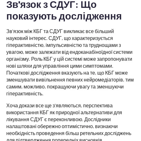
Зв'язок з СДУГ: Що
показують дослідження
Зв'язок між КБГ та СДУГ викликає все більший
науковий інтерес. СДУГ, що характеризується
гіперактивністю, імпульсивністю та труднощами з
увагою, може залежати від ендоканабіноїдної системи
організму. Роль КБГ у цій системі може запропонувати
нові шляхи для управління цими симптомами.
Початкові дослідження вказують на те, що КБГ може
зменшувати вивільнення певних нейромедіаторів, тим
самим, можливо, покращуючи увагу та зменшуючи
гіперактивність.
Хоча докази все ще з'являються, перспектива
використання КБГ як природної альтернативи для
лікування СДУГ є переконливою. Дослідники
налаштовані обережно оптимістично, визнаючи
необхідність проведення більш ретельних досліджень
для підтвердження попередніх висновків.