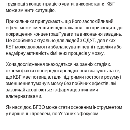
труднощі з концентрацією уваги, використання КБГ
може змінити ситуацію.
Прихильники припускають, що його заспокійливий
ефект може зменшити відволікання, що призводить до
покращення концентрації уваги та виконання завдань.
Це особливо актуально для людей з СДУГ, для яких
КБГ може допомогти збалансувати певні недоліки або
надмірну активність хімічних процесів у мозку.
Хоча дослідження знаходяться на ранніх стадіях,
окремі факти і попередні дослідження вказують на те,
що КБГ має потенціал для підтримки гостроти розуму і
зменшення туману в мозку без побічних ефектів, які
зазвичай асоціюються з фармацевтичними
альтернативами.
Як наслідок, БГЗО може стати основним інструментом
у вирішенні проблем, пов'язаних з фокусом.