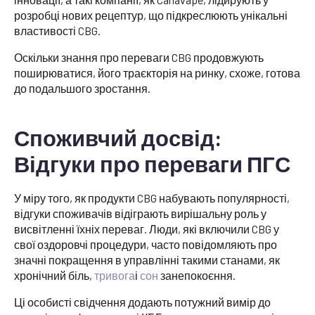
розробці нових рецептур, що підкреслюють унікальні
властивості CBG.
Оскільки знання про переваги CBG продовжують
поширюватися, його траєкторія на ринку, схоже, готова
до подальшого зростання.
Споживчий досвід:
Відгуки про переваги ПГС
У міру того, як продукти CBG набувають популярності,
відгуки споживачів відіграють вирішальну роль у
висвітленні їхніх переваг. Люди, які включили CBG у
свої оздоровчі процедури, часто повідомляють про
значні покращення в управлінні такими станами, як
хронічний біль,
тривога
і
сон
занепокоєння.
Ці особисті свідчення додають потужний вимір до