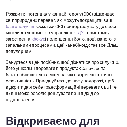
Розкриття потенціалу каннабігеролу (CBG) відкриває
світ природних переваг, які можуть покращити ваш
благополуччя
. Оскільки CBG привертає увагу до своєї
можливої допомоги в управлінні
СДУГ
симптоми,
загострення
фокус
і полегшення болю, пов'язаного із
запальними процесами, цей канабіноїд стає все більш
популярним.
Зануртеся в цей посібник, щоб дізнатися про силу CBG,
його унікальні переваги в продуктах Canavape та
багатообіцяючі дослідження, які підкреслюють його
ефективність. Приєднуйтесь до нас у подорожі, щоб
відкрити для себе трансформаційні переваги CBG і те,
як він може революціонізувати ваш підхід до
оздоровлення.
Відкриваємо для