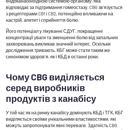
ендоканабіноїдною системою організму, яка
відповідає за підтримання гомеостазу. CBG зв'язується
з рецепторами CB1 і CB2, потенційно впливаючи на
настрій, апетит і сприйняття болю.
Його потенціал у лікуванні СДУГ, покращенні
концентрації уваги та зменшенні болю від запальних
захворювань викликав значний інтерес. Оскільки
дослідження тривають, КБГ може стати таким же
синонімом здоров'я, як і КБД в останні роки.
Чому CBG виділяється
серед виробників
продуктів з канабісу
У той час як на ринку канабісу домінують КБД і ТГК, КБГ
виділяється своїми унікальними властивостями, які
можуть запропонувати явні переваги. Здатність CBG