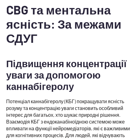
CBG та ментальна
ясність: За межами
СДУГ
Підвищення концентрації
уваги за допомогою
каннабігеролу
Потенціал каннабігеролу (КБГ) покращувати ясність
розуму та концентрацію уваги становить особливий
інтерес для багатьох, хто шукає природні рішення.
Взаємодія КБГ з ендоканабіноїдною системою може
впливати на функції нейромедіаторів, які є важливими
для когнітивних процесів. Для людей, які відчувають