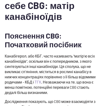
себе CBG: матір
канабіноїдів
Пояснення CBG:
Початковий посібник
Канабігерол, або КБГ, часто називають "матір'ю всіх
канабіноїдів", оскільки він є попередником, з якого
синтезуються інші канабіноїди. Ця сполука, що не
викликає сп'яніння, міститься в рослині канабісу в
нижчих концентраціях порівняно з її більш відомими
родичами - КБД і
ТГК
. Незважаючи на те, що вона є
менш помітною, потенційні переваги CBG стають
дедалі більш визнаними.
Дослідження показують, що CBG може взаємодіяти з