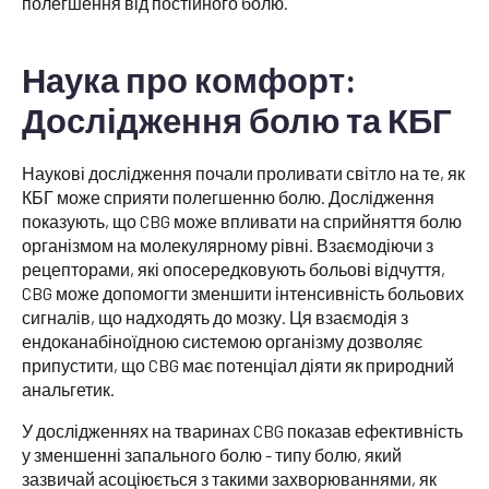
полегшення від постійного болю.
Наука про комфорт:
Дослідження болю та КБГ
Наукові дослідження почали проливати світло на те, як
КБГ може сприяти полегшенню болю. Дослідження
показують, що CBG може впливати на сприйняття болю
організмом на молекулярному рівні. Взаємодіючи з
рецепторами, які опосередковують больові відчуття,
CBG може допомогти зменшити інтенсивність больових
сигналів, що надходять до мозку. Ця взаємодія з
ендоканабіноїдною системою організму дозволяє
припустити, що CBG має потенціал діяти як природний
анальгетик.
У дослідженнях на тваринах CBG показав ефективність
у зменшенні запального болю - типу болю, який
зазвичай асоціюється з такими захворюваннями, як