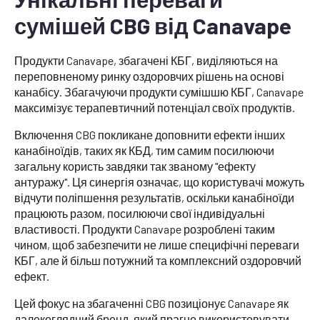
сумішей CBG від Canavape
Продукти Canavape, збагачені КБГ, виділяються на
переповненому ринку оздоровчих рішень на основі
канабісу. Збагачуючи продукти сумішшю КБГ, Canavape
максимізує терапевтичний потенціал своїх продуктів.
Включення CBG покликане доповнити ефекти інших
канабіноїдів, таких як КБД, тим самим посилюючи
загальну користь завдяки так званому "ефекту
антуражу". Ця синергія означає, що користувачі можуть
відчути поліпшення результатів, оскільки канабіноїди
працюють разом, посилюючи свої індивідуальні
властивості. Продукти Canavape розроблені таким
чином, щоб забезпечити не лише специфічні переваги
КБГ, але й більш потужний та комплексний оздоровчий
ефект.
Цей фокус на збагаченні CBG позиціонує Canavape як
далекоглядний бренд, який прагне використовувати