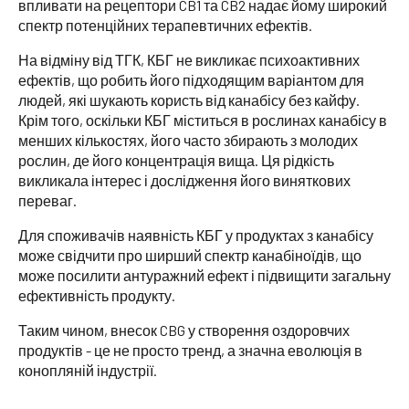
впливати на рецептори CB1 та CB2 надає йому широкий
спектр потенційних терапевтичних ефектів.
На відміну від ТГК, КБГ не викликає психоактивних
ефектів, що робить його підходящим варіантом для
людей, які шукають користь від канабісу без кайфу.
Крім того, оскільки КБГ міститься в рослинах канабісу в
менших кількостях, його часто збирають з молодих
рослин, де його концентрація вища. Ця рідкість
викликала інтерес і дослідження його виняткових
переваг.
Для споживачів наявність КБГ у продуктах з канабісу
може свідчити про ширший спектр канабіноїдів, що
може посилити антуражний ефект і підвищити загальну
ефективність продукту.
Таким чином, внесок CBG у створення оздоровчих
продуктів - це не просто тренд, а значна еволюція в
конопляній індустрії.