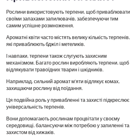
Рослини використовують терпени, щоб приваблювати
своїми запахами запилювачів, забезпечуючи тим
самим успішне розмноження.
Ароматні квіти часто містять велику кількість терпенів,
які приваблюють бджіл і метеликів.
І навпаки, терпени також слугують захисним
механізмом. Багато рослин виробляють терпени, щоб
відлякувати травоїдних тварин і шкідників.
Наприклад, сильний аромат м'яти відлякує комах,
захищаючи рослину від поїдання.
Ця подвійна роль у привабленні та захисті підкреслює
універсальність терпенів.
Вони допомагають рослинам процвітати у своєму
середовищі, балансуючи між потребою у запиленні та
захистом від хижаків.