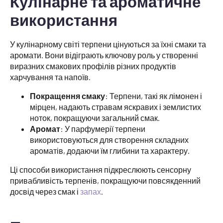
Кулінарне та ароматичне
використання
У кулінарному світі терпени цінуються за їхні смаки та
аромати. Вони відіграють ключову роль у створенні
виразних смакових профілів різних продуктів
харчування та напоїв.
Покращення смаку
: Терпени, такі як лімонен і
мірцен, надають стравам яскравих і землистих
ноток, покращуючи загальний смак.
Аромат
: У парфумерії терпени
використовуються для створення складних
ароматів, додаючи їм глибини та характеру.
Ці способи використання підкреслюють сенсорну
привабливість терпенів, покращуючи повсякденний
досвід через смак і
запах
.