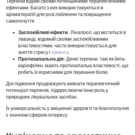
Терпени відомі своїми потенційними терапевтичними
ефектами. Багато з них використовуються в
ароматерапії для розслаблення та покращення
самопочуття.
Заспокійливі ефекти
: Ліналоол, що міститься в
лаванді, відомий своїми заспокійливими
властивостями, часто використовується для
зняття стресу і
тривога
.
Протизапальна дія
: Деякі терпени, такі як бета-
каріофілен, мають протизапальні властивості, що
робить їх корисними для лікування болю.
Дослідження продовжують вивчати терапевтичний
потенціал терпенів, підкреслюючи їхню роль у
природних лікувальних засобах.
Їх універсальність у зміцненні здоров'я та благополуччя
є значною сферою інтересу.