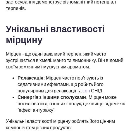
застосування демонструє різноманітний потенціал
терпенів.
Унікальні властивості
мірцину
Мірцен - ще один важливий терпен, який часто
зустрічається в хмелі, манго та лимоннику. Він відомий
своїм земляним і мускусним ароматом.
Релаксація
: Мірцен часто пов'язують із
седативними ефектами, що робить його
популярним для релаксації та
сон
СНІД.
Синергія з іншими сполуками
: Мірцен може
посилювати дію інших сполук, це явище відоме як
"ефект антуражу".
Унікальні властивості мірцену роблять його цінним
компонентом різних продуктів.