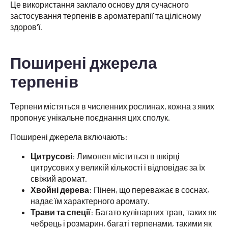
Це використання заклало основу для сучасного
застосування терпенів в ароматерапії та цілісному
здоров'ї.
Поширені джерела
терпенів
Терпени містяться в численних рослинах, кожна з яких
пропонує унікальне поєднання цих сполук.
Поширені джерела включають:
Цитрусові
: Лимонен міститься в шкірці
цитрусових у великій кількості і відповідає за їх
свіжий аромат.
Хвойні дерева
: Пінен, що переважає в соснах,
надає їм характерного аромату.
Трави та спеції
: Багато кулінарних трав, таких як
чебрець і розмарин, багаті терпенами, такими як