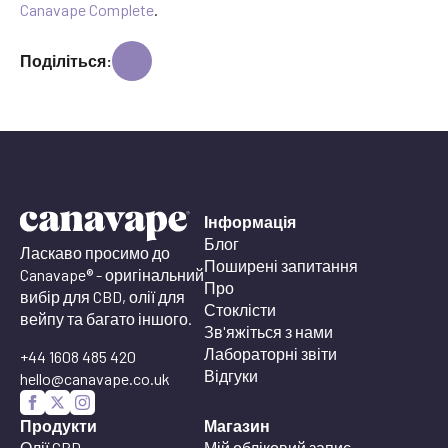
Canavape Complete
.
Поділіться:
Інформація
Блог
Ласкаво просимо до
Поширені запитання
Canavape® - оригінальний
Про
вибір для CBD, олії для
Стоклісти
вейпу та багато іншого.
Зв'яжіться з нами
Лабораторні звіти
+44 1608 485 420
Відгуки
hello@canavape.co.uk
Продукти
Магазин
Олії CBD
Мій обліковий запис