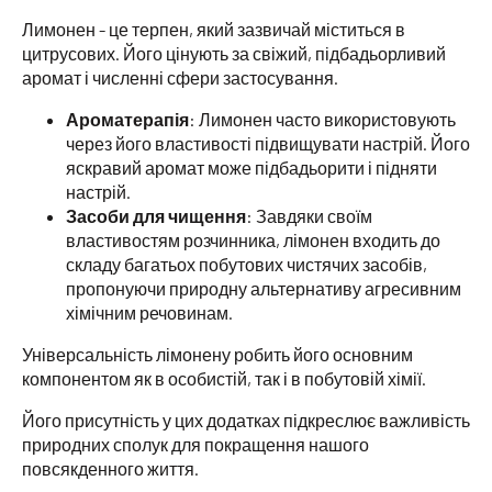
Лимонен - це терпен, який зазвичай міститься в
цитрусових. Його цінують за свіжий, підбадьорливий
аромат і численні сфери застосування.
Ароматерапія
: Лимонен часто використовують
через його властивості підвищувати настрій. Його
яскравий аромат може підбадьорити і підняти
настрій.
Засоби для чищення
: Завдяки своїм
властивостям розчинника, лімонен входить до
складу багатьох побутових чистячих засобів,
пропонуючи природну альтернативу агресивним
хімічним речовинам.
Універсальність лімонену робить його основним
компонентом як в особистій, так і в побутовій хімії.
Його присутність у цих додатках підкреслює важливість
природних сполук для покращення нашого
повсякденного життя.