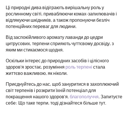
Ці природні дива відіграють вирішальну роль у
рослинному світі, приваблюючи комах-запилювачів і
відлякуючи шкідників, а також пропонуючи безліч
потенційних переваг для людини.
Від заспокійливого аромату лаванди до цедри
цитрусових, терпени сприяють чуттєвому досвіду, з
яким ми стикаємося щодня.
Оскільки інтерес до природних засобів і цілісного
здоров'я зростає, розуміння
роль тер
пе
ні
стала
життєво важливою, як ніколи.
Приєднуйтесь до нас, щоб зануритися в захоплюючий
світ терпенів і розкрити їхній потенціал для
покращення нашого здоров'я.
благополуччя
. Запитуєте
себе: Що таке терпи, тоді дізнайтеся більше тут.