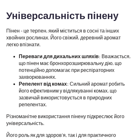
Універсальність пінену
Пінен - це терпен, який міститься в сосні та інших
хвойних рослинах. Його свіжий, деревний аромат
легко впізнати.
Переваги для дихальних шляхів
: Вважається,
що пінен має бронхорозширювальну дію, що
потенційно допомагає при респіраторних
захворюваннях.
Репелент від комах
: Сильний аромат робить
його ефективним у відлякуванні комах, що
зазвичай використовується в природних
репелентах.
Різноманітне використання пінену підкреслює його
універсальність.
Його роль як для здоров'я, так і для практичного