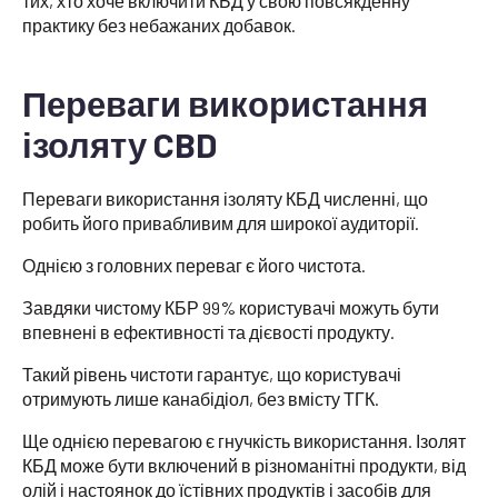
тих, хто хоче включити КБД у свою повсякденну
практику без небажаних добавок.
Переваги використання
ізоляту CBD
Переваги використання ізоляту КБД численні, що
робить його привабливим для широкої аудиторії.
Однією з головних переваг є його чистота.
Завдяки чистому КБР 99% користувачі можуть бути
впевнені в ефективності та дієвості продукту.
Такий рівень чистоти гарантує, що користувачі
отримують лише канабідіол, без вмісту ТГК.
Ще однією перевагою є гнучкість використання. Ізолят
КБД може бути включений в різноманітні продукти, від
олій і настоянок до їстівних продуктів і засобів для