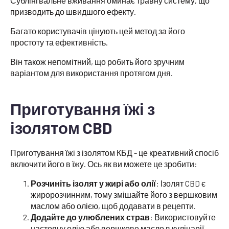
Сублінгвальне вживання оминає травну систему, що
призводить до швидшого ефекту.
Багато користувачів цінують цей метод за його
простоту та ефективність.
Він також непомітний, що робить його зручним
варіантом для використання протягом дня.
Приготування їжі з
ізолятом CBD
Приготування їжі з ізолятом КБД - це креативний спосіб
включити його в їжу. Ось як ви можете це зробити:
Розчиніть ізолят у жирі або олії
: Ізолят CBD є
жиророзчинним, тому змішайте його з вершковим
маслом або олією, щоб додавати в рецепти.
Додайте до улюблених страв
: Використовуйте
настояну олію або вершкове масло в кулінарії