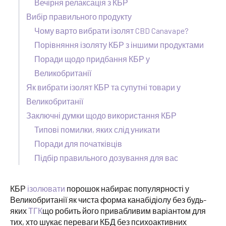
Вечірня релаксація з КБР
Вибір правильного продукту
Чому варто вибрати ізолят CBD Canavape?
Порівняння ізоляту КБР з іншими продуктами
Поради щодо придбання КБР у
Великобританії
Як вибрати ізолят КБР та супутні товари у
Великобританії
Заключні думки щодо використання КБР
Типові помилки, яких слід уникати
Поради для початківців
Підбір правильного дозування для вас
КБР
ізолювати
порошок набирає популярності у
Великобританії як чиста форма канабідіолу без будь-
яких
ТГК
що робить його привабливим варіантом для
тих, хто шукає переваги КБД без психоактивних