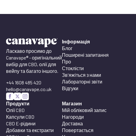
Інформація
Блог
Ласкаво просимо до
Поширені запитання
Canavape® - оригінальний
Про
вибір для CBD, олії для
Стоклісти
вейпу та багато іншого.
Зв'яжіться з нами
Лабораторні звіти
+44 1608 485 420
Відгуки
hello@canavape.co.uk
Продукти
Магазин
Олії CBD
Мій обліковий запис
Капсули CBD
Нагороди
CBD E-рідини
Доставка
Добавки та екстракти
Повертається