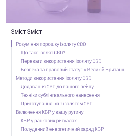
Зміст Зміст
Розуміння порошку ізоляту CBD
Що таке ізолят CBD?
Переваги використання ізоляту CBD
Безпека та правовий статус у Великій Британії
Методи використання ізоляту CBD
Додавання CBD до вашого вейпу
Техніки сублінгвального нанесення
Приготування їжі з ізолятом CBD
Включення КБР у вашу рутину
КБР у ранкових ритуалах
Полуденний енергетичний заряд КБР