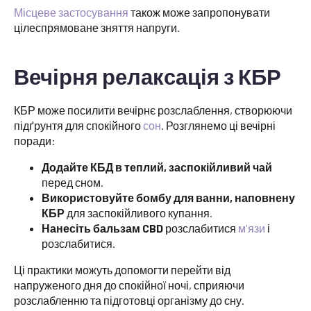
Місцеве застосування
також може запропонувати
цілеспрямоване зняття напруги.
Вечірня релаксація з КБР
КБР може посилити вечірнє розслаблення, створюючи
підґрунтя для спокійного
сон
. Розглянемо ці вечірні
поради:
Додайте КБД в теплий, заспокійливий чай
перед сном.
Використовуйте бомбу для ванни, наповнену
КБР
для заспокійливого купання.
Нанесіть бальзам CBD
розслабитися
м'язи
і
розслабитися.
Ці практики можуть допомогти перейти від
напруженого дня до спокійної ночі, сприяючи
розслабленню та підготовці організму до сну.