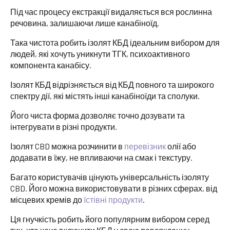
Під час процесу екстракції видаляється вся рослинна
речовина, залишаючи лише канабіноїд.
Така чистота робить ізолят КБД ідеальним вибором для
людей, які хочуть уникнути ТГК, психоактивного
компонента канабісу.
Ізолят КБД відрізняється від КБД повного та широкого
спектру дії, які містять інші канабіноїди та сполуки.
Його чиста форма дозволяє точно дозувати та
інтегрувати в різні продукти.
Ізолят CBD можна розчинити в
перевізник
олії або
додавати в їжу, не впливаючи на смак і текстуру.
Багато користувачів цінують універсальність ізоляту
CBD. Його можна використовувати в різних сферах, від
місцевих кремів до
їстівні продукти
.
Ця гнучкість робить його популярним вибором серед