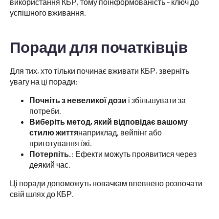
використання КБР, тому поінформованість - ключ до
успішного вживання.
Поради для початківців
Для тих, хто тільки починає вживати КБР, зверніть
увагу на ці поради:
Почніть з невеликої дози
і збільшувати за
потреби.
Виберіть метод, який відповідає вашому
стилю життя
наприклад, вейпінг або
приготування їжі.
Потерпіть.
: Ефекти можуть проявитися через
деякий час.
Ці поради допоможуть новачкам впевнено розпочати
свій шлях до КБР.