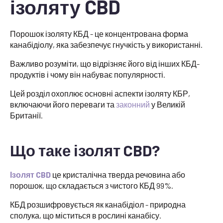
ізоляту CBD
Порошок ізоляту КБД - це концентрована форма
канабідіолу, яка забезпечує гнучкість у використанні.
Важливо розуміти, що відрізняє його від інших КБД-
продуктів і чому він набуває популярності.
Цей розділ охоплює основні аспекти ізоляту КБР,
включаючи його переваги та
законний
у Великій
Британії.
Що таке ізолят CBD?
Ізолят CBD
це кристалічна тверда речовина або
порошок, що складається з чистого КБД 99%.
КБД розшифровується як канабідіол - природна
сполука, що міститься в рослині канабісу.