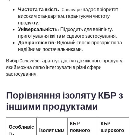
Чистота та якість
: Canavape надає пріоритет
високим стандартам, гарантуючи чистоту
продукту.
Універсальність
: Підходить для вейпінгу,
приготування їжі та місцевого застосування.
Довіра клієнтів
: Відомий своєю прозорістю та
надійними постачальниками.
Вибір Canavape гарантує доступ до якісного продукту,
який можна легко інтегрувати в різні сфери
застосування.
Порівняння ізоляту КБР з
іншими продуктами
КБР
КБР
Особливіс
Ізолят CBD
повного
широкого
ть