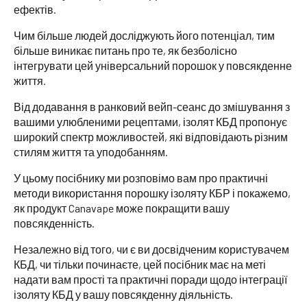
ефектів.
Чим більше людей досліджують його потенціал, тим
більше виникає питань про те, як безболісно
інтегрувати цей універсальний порошок у повсякденне
життя.
Від додавання в ранковий вейп-сеанс до змішування з
вашими улюбленими рецептами, ізолят КБД пропонує
широкий спектр можливостей, які відповідають різним
стилям життя та уподобанням.
У цьому посібнику ми розповімо вам про практичні
методи використання порошку ізоляту КБР і покажемо,
як продукт Canavape може покращити вашу
повсякденність.
Незалежно від того, чи є ви досвідченим користувачем
КБД, чи тільки починаєте, цей посібник має на меті
надати вам прості та практичні поради щодо інтеграції
ізоляту КБД у вашу повсякденну діяльність.