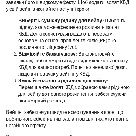
завдяки його швидкому ефекту. Щоб додати ізолят КБД
у свій вейп, виконайте наступні кроки:
Виберіть сумісну рідину для вейпу
: Виберіть
рідину, яка може ефективно розчиняти ізолят
КБД. Деякі користувачі віддають перевагу
основам на основі пропіленгліколю (PG) або
рослинного гліцерину (VG).
Відміряйте бажану дозу
: Використовуйте
шкалу, щоб відміряти відповідну кількість ізоляту
КБД для ваших потреб. Почніть з невеликої дози,
якщо ви новачок у вейпінгу КБД.
Змішайте ізолят з рідиною для вейпу
:
Перемішайте ізолят КБД з обраною вами рідиною
для вейпу до повного розчинення, забезпечуючи
рівномірний розподіл.
Вейпінг забезпечує швидке всмоктування в кров, що
робить його ефективним варіантом для тих, хто прагне
негайного ефекту.