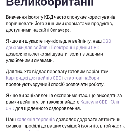
Великобританії
Вивчення ізоляту КБД часто спонукає користувачів
порівнювати його з іншими форматами продуктів,
доступними на сайті Canavape.
Якщо ви шукаєте гнучкість для вейпінгу, наш
CBD
добавки для вейпів
і
Електронні рідини CBD
дозволяють легко змішувати ізолят з вашими
улюбленими смаками.
Для тих, хто віддає перевагу готовим варіантам,
Картриджі для вейпів CBD
і
стартові набори
пропонують зручний спосіб розпочати роботу.
Якщо ви зацікавлені в експериментах, що виходять за
рамки вейпінгу, ви також знайдете
Капсули CBD
і
Олії
CBD
для щоденного оздоровлення.
Наш
колекція терпенів
дозволяє додавати автентичні
смакові профілі до ваших сумішей ізолятів, в той час як