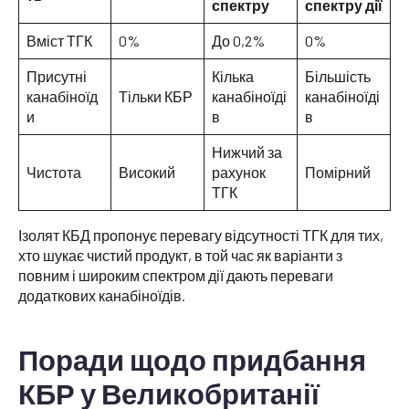
спектру
спектру дії
Вміст ТГК
0%
До 0,2%
0%
Присутні
Кілька
Більшість
канабіноїд
Тільки КБР
канабіноїді
канабіноїді
и
в
в
Нижчий за
Чистота
Високий
рахунок
Помірний
ТГК
Ізолят КБД пропонує перевагу відсутності ТГК для тих,
хто шукає чистий продукт, в той час як варіанти з
повним і широким спектром дії дають переваги
додаткових канабіноїдів.
Поради щодо придбання
КБР у Великобританії