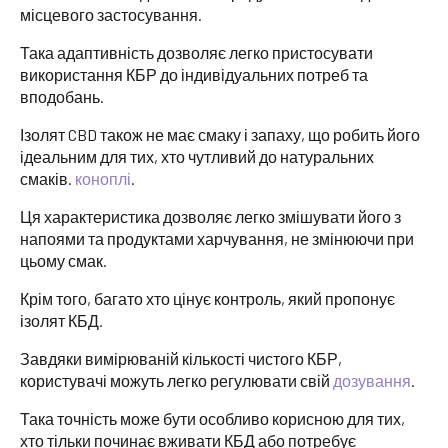
місцевого застосування.
Така адаптивність дозволяє легко пристосувати
використання КБР до індивідуальних потреб та
вподобань.
Ізолят CBD також не має смаку і запаху, що робить його
ідеальним для тих, хто чутливий до натуральних
смаків.
коноплі
.
Ця характеристика дозволяє легко змішувати його з
напоями та продуктами харчування, не змінюючи при
цьому смак.
Крім того, багато хто цінує контроль, який пропонує
ізолят КБД.
Завдяки вимірюваній кількості чистого КБР,
користувачі можуть легко регулювати свій
дозування
.
Така точність може бути особливо корисною для тих,
хто тільки починає вживати КБД або потребує