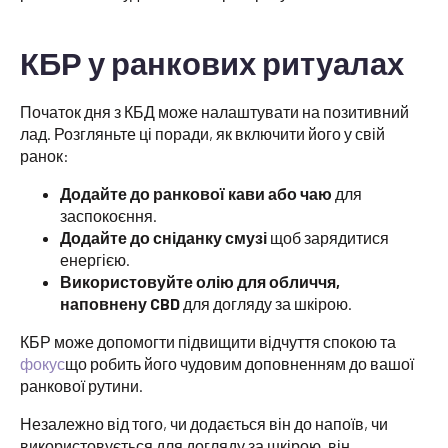
КБР у ранкових ритуалах
Початок дня з КБД може налаштувати на позитивний
лад. Розгляньте ці поради, як включити його у свій
ранок:
Додайте до ранкової кави або чаю
для
заспокоєння.
Додайте до сніданку смузі
щоб зарядитися
енергією.
Використовуйте олію для обличчя,
наповнену CBD
для догляду за шкірою.
КБР може допомогти підвищити відчуття спокою та
фокус
що робить його чудовим доповненням до вашої
ранкової рутини.
Незалежно від того, чи додається він до напоїв, чи
використовується для догляду за шкірою, він