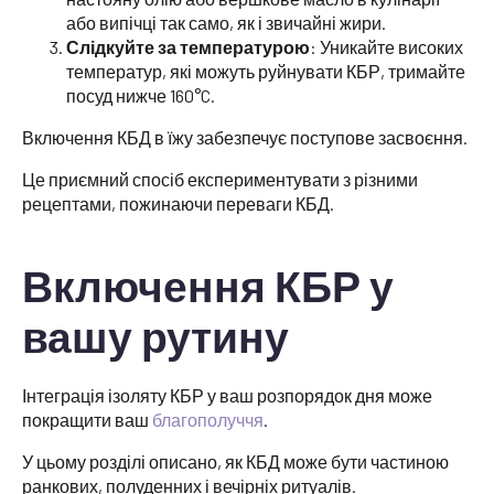
або випічці так само, як і звичайні жири.
Слідкуйте за температурою
: Уникайте високих
температур, які можуть руйнувати КБР, тримайте
посуд нижче 160°C.
Включення КБД в їжу забезпечує поступове засвоєння.
Це приємний спосіб експериментувати з різними
рецептами, пожинаючи переваги КБД.
Включення КБР у
вашу рутину
Інтеграція ізоляту КБР у ваш розпорядок дня може
покращити ваш
благополуччя
.
У цьому розділі описано, як КБД може бути частиною
ранкових, полуденних і вечірніх ритуалів.