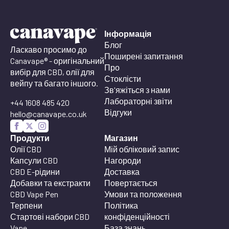
Інформація
Блог
Ласкаво просимо до
Поширені запитання
Canavape® - оригінальний
Про
вибір для CBD, олії для
Стоклісти
вейпу та багато іншого.
Зв'яжіться з нами
Лабораторні звіти
+44 1608 485 420
Відгуки
hello@canavape.co.uk
Продукти
Магазин
Олії CBD
Мій обліковий запис
Капсули CBD
Нагороди
CBD E-рідини
Доставка
Добавки та екстракти
Повертається
CBD Vape Pen
Умови та положення
Терпени
Політика
Стартові набори CBD
конфіденційності
Vape
База знань