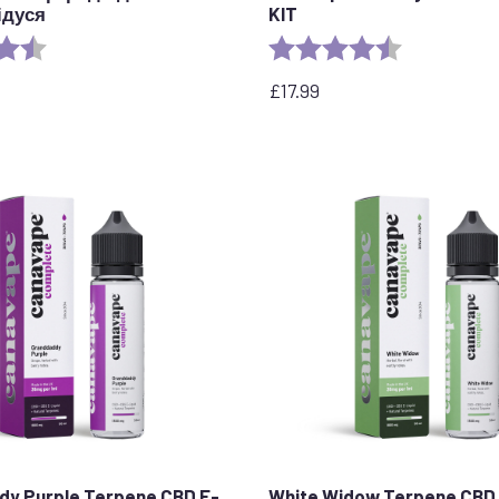
ідуся
KIT
4.5 out of 5 stars
Рейтинг:
4.5 out of 5 
£
17.99
y Purple Terpene CBD E-
White Widow Terpene CBD