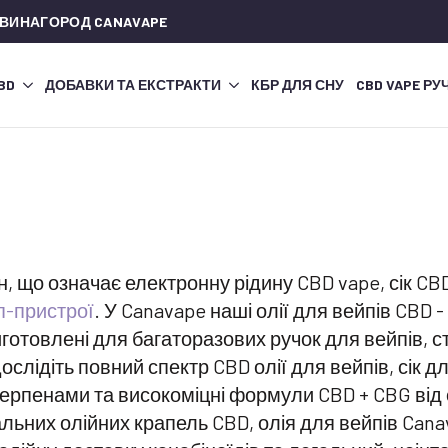
 ВИНАГОРОД CANAVAPE
CBD
ДОБАВКИ ТА ЕКСТРАКТИ
КБР ДЛЯ СНУ
CBD VAPE РУ
 що означає електронну рідину CBD vape, сік CBD 
п-пристрої
. У Canavape наші олії для вейпів CBD - 
готовлені для багаторазових ручок для вейпів, с
лідіть повний спектр CBD олії для вейпів, сік дл
з терпенами та високоміцні формули CBD + CBG від
оральних олійних крапель CBD, олія для вейпів Ca