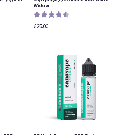
Widow
stars
Рейтинг:
4.6 з 5 зірок
£
25.00