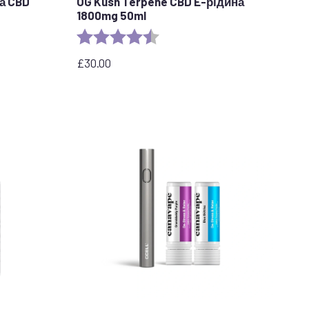
а CBD
OG Kush Terpene CBD E-рідина
1800mg 50ml
Рейтинг:
4.6 з 5 зірок
£
30.00