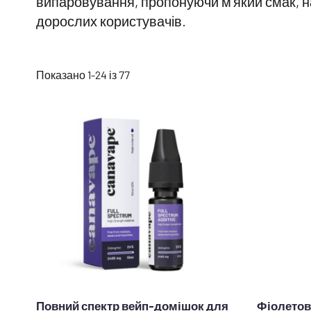
випаровування, пропонуючи м'який смак, на
дорослих користувачів.
Відсортовано
Показано 1-24 із 77
за
популярністю
Повний спектр вейп-домішок для
Фіолетов