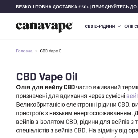
БЕЗКОШТОВНА ДОСТАВКА £50+ | ПРИЄДНУЙТЕСЬ ДО
CBD E-РІДИНИ
ОЛІЇ 
Головна
CBD Vape Oil
CBD Vape Oil
Олія для вейпу CBD
часто вживаний термін,
призначені для вдихання через сумісні
вей
Великобританією електронні рідини CBD, ви
пристроїв з низьким енергоспоживанням. Дос
вейпів з ізолятом CBD, рідини для вейпів 
спеціалістів з вейпів CBD. На відміну від 