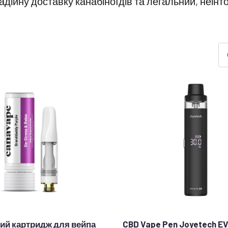
дійну доставку канабіноїдів та легальний, неінто
ий картридж для вейпа
CBD Vape Pen Joyetech EV