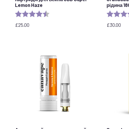
Lemon Haze
рідина 1
Рейтинг:
4.6 з 5 зірок
Рейтинг:
£
25.00
£
30.00