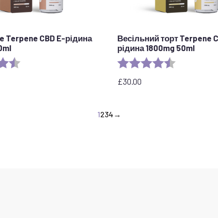
lue Terpene CBD E-рідина
Весільний торт Terpene C
0ml
рідина 1800mg 50ml
4.5 out of 5 stars
Рейтинг:
4.8 з 5 зірок
£
30.00
1
2
3
4
→