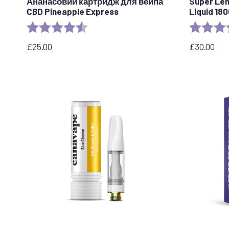
Ананасовий картридж для вейпа
Super Le
CBD Pineapple Express
Liquid 18
Рейтинг:
4.6 з 5 зірок
Рейтинг:
£
25.00
£
30.00