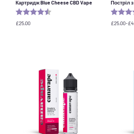
Картридж Blue Cheese CBD Vape
Постріл 
Рейтинг:
4.5 out of 5 stars
Рейтинг:
£
25.00
£
25.00
-
£
4
Діапазон
цін:
від
25,00
до
40,00
фунтів
стерлінгів