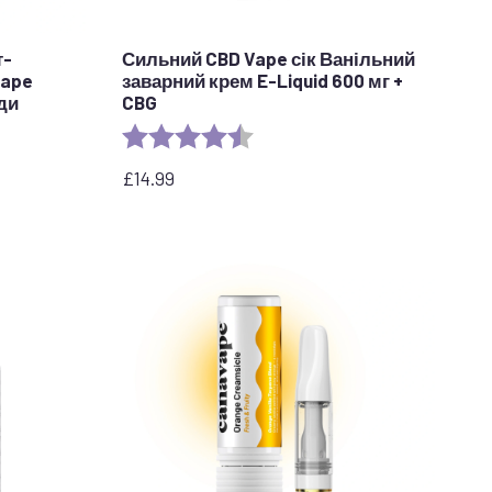
т-
Сильний CBD Vape сік Ванільний
vape
заварний крем E-Liquid 600 мг +
їди
CBG
Рейтинг:
4.6 з 5 зірок
£
14.99