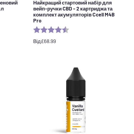
пеновий
Найкращий стартовий набір для
мл
вейп-ручки CBD - 2 картриджа та
комплект акумуляторів Ccell M4B
Pro
Рейтинг:
4.7 out of 5 stars
Від
£
68.99