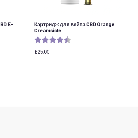
BD E-
Картридж для вейпа CBD Orange
Creamsicle
Рейтинг:
4.2 out of 5 stars
£
25.00