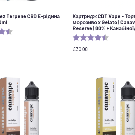
tlez Terpene CBD E-рідина
Картридж CDT Vape - Тор
0ml
морозиво x Gelato | Cana
Reserve | 80% + Канабіно
4.7 out of 5 stars
Рейтинг:
4.6 з 5 зірок
£
30.00