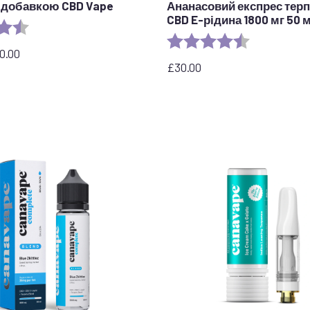
з добавкою CBD Vape
Ананасовий експрес тер
CBD E-рідина 1800 мг 50 
4.8 з 5 зірок
Рейтинг:
4.8 з 5 зірок
0.00
£
30.00