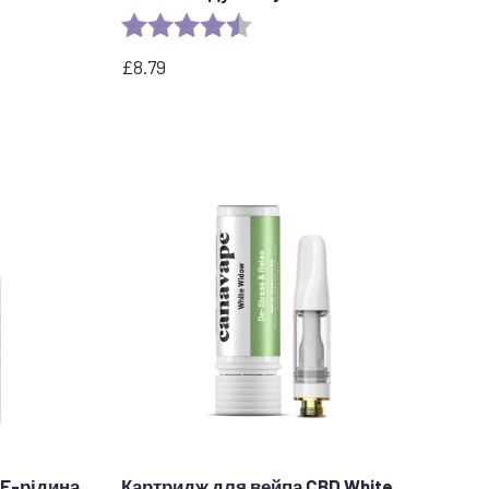
Рейтинг:
4.7 out of 5 stars
stars
£
8.79
 E-рідина
Картридж для вейпа CBD White