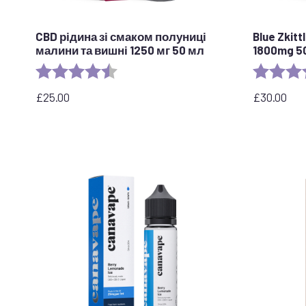
CBD рідина зі смаком полуниці
Blue Zkit
малини та вишні 1250 мг 50 мл
1800mg 5
Рейтинг:
4.7 out of 5 stars
Рейтинг:
£
25.00
£
30.00