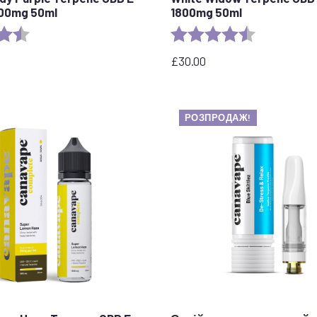
800mg 50ml
1800mg 50ml
4.8 з 5 зірок
Рейтинг:
4.7 out of 5 
£
30.00
РОЗПРОДАЖ!