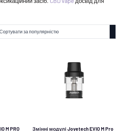
ксикаційний засіб.
CBD vape
досвід для
IO M PRO
Змінні модулі Joyetech EVIO M Pro