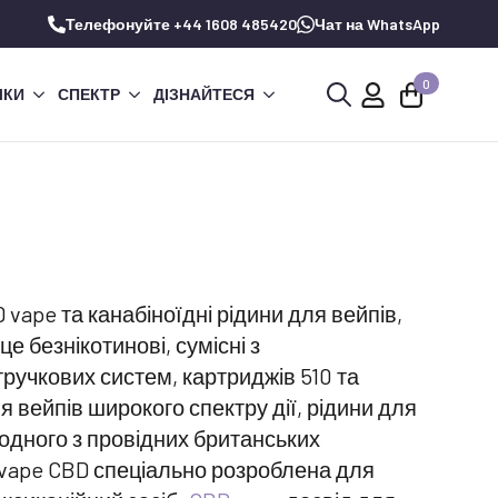
Телефонуйте +44 1608 485420
Чат на WhatsApp
0
ЧКИ
СПЕКТР
ДІЗНАЙТЕСЯ
Шукай:
vape та канабіноїдні рідини для вейпів,
це безнікотинові, сумісні з
тручкових систем, картриджів 510 та
я вейпів широкого спектру дії, рідини для
 одного з провідних британських
navape CBD спеціально розроблена для