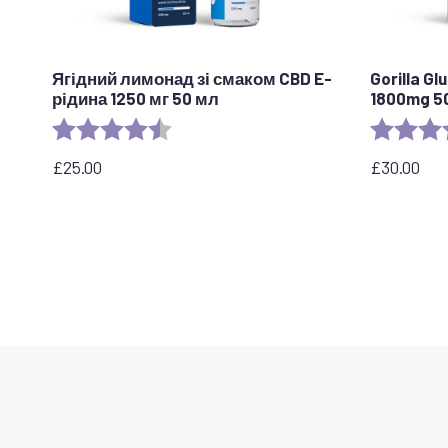
Ягідний лимонад зі смаком CBD E-
Gorilla G
рідина 1250 мг 50 мл
1800mg 5
Рейтинг:
4.5 out of 5 stars
Рейтинг:
£
25.00
£
30.00