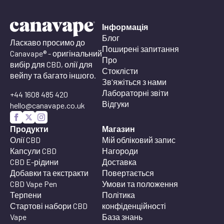
Інформація
Блог
Ласкаво просимо до
Поширені запитання
Canavape® - оригінальний
Про
вибір для CBD, олії для
Стоклісти
вейпу та багато іншого.
Зв'яжіться з нами
Лабораторні звіти
+44 1608 485 420
Відгуки
hello@canavape.co.uk
Продукти
Магазин
Олії CBD
Мій обліковий запис
Капсули CBD
Нагороди
CBD E-рідини
Доставка
Добавки та екстракти
Повертається
CBD Vape Pen
Умови та положення
Терпени
Політика
Стартові набори CBD
конфіденційності
Vape
База знань