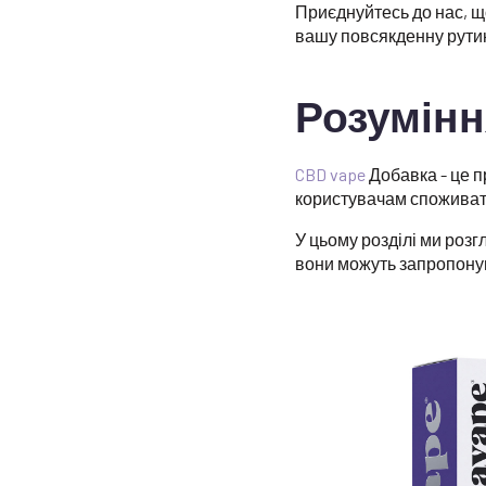
Приєднуйтесь до нас, що
вашу повсякденну рути
Розумінн
CBD vape
Добавка - це п
користувачам споживати
У цьому розділі ми розг
вони можуть запропону