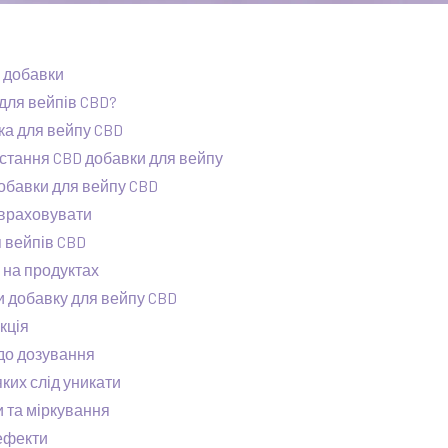
 добавки
для вейпів CBD?
ка для вейпу CBD
стання CBD добавки для вейпу
обавки для вейпу CBD
д враховувати
 вейпів CBD
 на продуктах
и добавку для вейпу CBD
кція
до дозування
яких слід уникати
и та міркування
ефекти