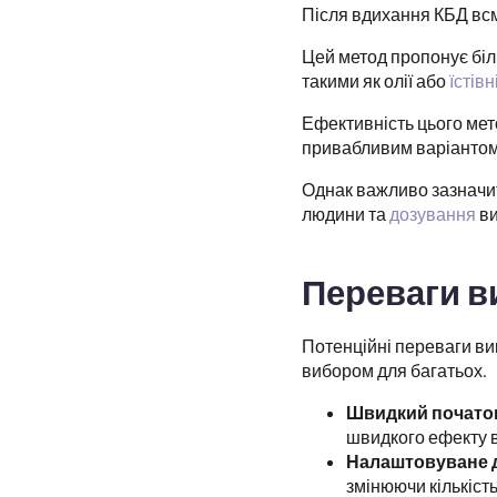
Після вдихання КБД всм
Цей метод пропонує бі
такими як олії або
їстів
Ефективність цього мет
привабливим варіантом 
Однак важливо зазначит
людини та
дозування
ви
Переваги в
Потенційні переваги ви
вибором для багатьох.
Швидкий почато
швидкого ефекту в
Налаштовуване 
змінюючи кількіст