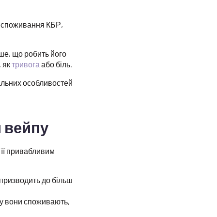
и споживання КБР,
ше, що робить його
, як
тривога
або біль.
уальних особливостей
 вейпу
 її привабливим
 призводить до більш
ку вони споживають,