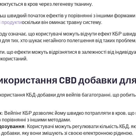
октується в кров через легеневу тканину.
льш швидкий початок ефектів у порівнянні з іншими формам
ні продукти
оскільки він оминає травну систему.
оду означає, що користувачі можуть відчути ефект КБР швид
для тих, хто шукає негайного полегшення від таких проблем
и, що ефекти можуть відрізнятися в залежності від індивід
користаний.
икористання CBD добавки для
користання КБД-добавки для вейпів багатогранні, що робить
к
: Вейпінг КБР дозволяє йому швидко потрапляти в кров, що
 порівнянні з іншими методами.
дозування
: Користувачі можуть регулювати кількість КБД, я
ь добавки, яку вони змішують зі своєю електронною рідиною.