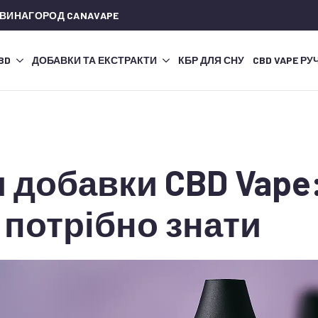
 ВИНАГОРОД CANAVAPE
CBD
ДОБАВКИ ТА ЕКСТРАКТИ
КБР ДЛЯ СНУ
CBD VAPE РУ
 добавки CBD Vape:
 потрібно знати