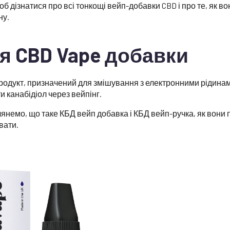
б дізнатися про всі тонкощі вейп-добавки CBD і про те, як в
ну.
я CBD Vape добавки
родукт, призначений для змішування з електронними рідина
 канабідіол через вейпінг.
лянемо, що таке КБД вейп добавка і КБД вейп-ручка, як вони 
вати.