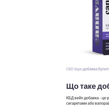
CBD Vape добавка Купит
Що таке до
КБД вейп добавка - це р
сигаретами або вапора