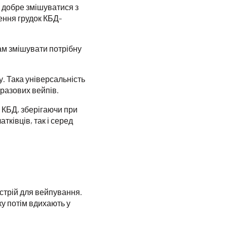
б добре змішуватися з
ення грудок КБД-
ам змішувати потрібну
. Така універсальність
оразових вейпів.
 КБД, зберігаючи при
тківців, так і серед
стрій для вейпування.
ку потім вдихають у