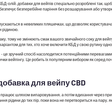
КБД-олій, добавки для вейпів спеціально розроблені так, що
безпечує безперебійне паріння без розшарування або утвор
пускаються в невеликих пляшечках, що дозволяє користувач
и рідиною.
аку, тому не змінюють смак вашого звичайного соку для вейпу
варіантом для тих, хто хоче включити КБД у свою рутину одн
 - це зручний спосіб насолодитися потенційними перевагами
чки вейпінгу. Це робить їх популярним вибором як серед поча
добавка для вейпу CBD
 працює шляхом випаровування, а потім вдихання через при
ня рідини до тих пір, поки вона не перетвориться на пару, я