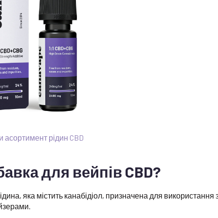
и асортимент рідин CBD
бавка для вейпів CBD?
ідина, яка містить канабідіол, призначена для використання
йзерами.