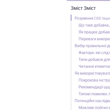
Зміст Зміст
Розуміння CBD Vape
Що таке добавка 
Як працює добав
Переваги викори
Вибір правильної д
Фактори, які слі
Типи добавок для
Читання етикеток
Як використовуват
Покрокова інстру
Рекомендації що
Типові помилки, 
Потенційні наслідк
Можливі побічні 