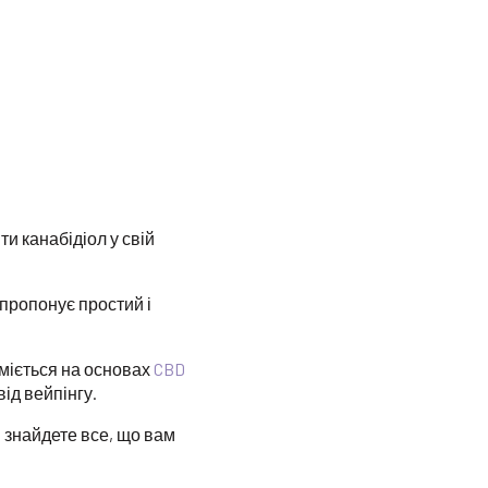
и канабідіол у свій
пропонує простий і
міється на основах
CBD
ід вейпінгу.
и знайдете все, що вам