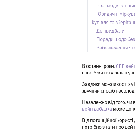
Взаємодія з інш
Юридичні міркув
Купівля та зберіга
Де придбати
Поради щодо без
Забезпечення яко
В останні роки,
CBD вей
спосіб життя у більш ун
Завдяки можливості зм
зручний спосіб насоло
Незалежно від того, чи 
вейп добавка
може допо
Від потенційної користі
потрібно знати про цей