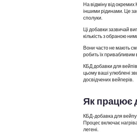
На відміну від окремих 
іншими рідинами. Це за
сполуки.
Ці добавки зазвичай ви
кількість з обраною ним
Вони часто не мають см
робить їх привабливим 
КБД добавки для вейпів
цьому ваші улюблені зви
досвідчених вейперів.
Як працює 
КБД-добавка для вейпу
Процес включає нагріван
легені.