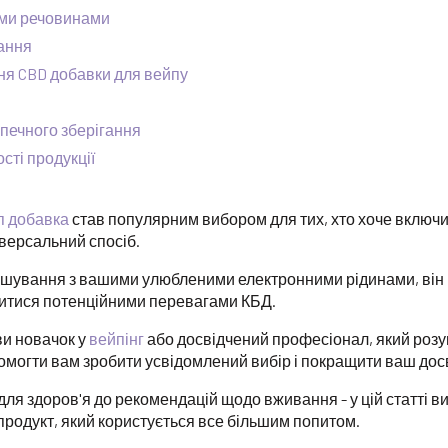
ими речовинами
ання
ння CBD добавки для вейпу
печного зберігання
сті продукції
п добавка
став популярним вибором для тих, хто хоче включит
іверсальний спосіб.
ішування з вашими улюбленими електронними рідинами, він 
дитися потенційними перевагами КБД.
ви новачок у
вейпінг
або досвідчений професіонал, який розу
могти вам зробити усвідомлений вибір і покращити ваш досв
 для здоров'я до рекомендацій щодо вживання - у цій статті в
 продукт, який користується все більшим попитом.