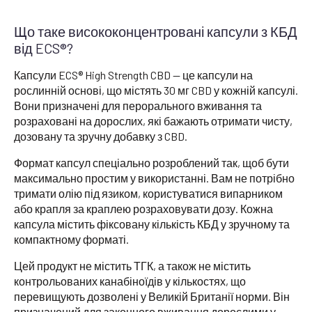
Що таке висококонцентровані капсули з КБД
від ECS®?
Капсули ECS® High Strength CBD — це капсули на
рослинній основі, що містять 30 мг CBD у кожній капсулі.
Вони призначені для перорального вживання та
розраховані на дорослих, які бажають отримати чисту,
дозовану та зручну добавку з CBD.
Формат капсул спеціально розроблений так, щоб бути
максимально простим у використанні. Вам не потрібно
тримати олію під язиком, користуватися випарником
або крапля за краплею розраховувати дозу. Кожна
капсула містить фіксовану кількість КБД у зручному та
компактному форматі.
Цей продукт не містить ТГК, а також не містить
контрольованих канабіноїдів у кількостях, що
перевищують дозволені у Великій Британії норми. Він
призначений для законного вживання дорослими у