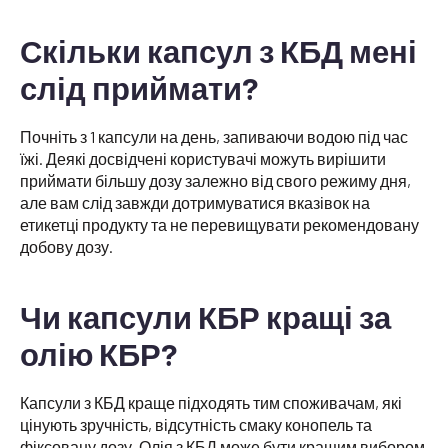
Скільки капсул з КБД мені
слід приймати?
Почніть з 1 капсули на день, запиваючи водою під час
їжі. Деякі досвідчені користувачі можуть вирішити
приймати більшу дозу залежно від свого режиму дня,
але вам слід завжди дотримуватися вказівок на
етикетці продукту та не перевищувати рекомендовану
добову дозу.
Чи капсули КБР кращі за
олію КБР?
Капсули з КБД краще підходять тим споживачам, які
цінують зручність, відсутність смаку конопель та
фіксовану дозу. Олія з КБД може бути кращим вибором