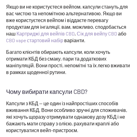
Якщо ви не користуєтеся вейпом, капсули стануть для
вас чистою та непомітною альтернативою. Якщо ви
вже користуєтеся вейпом і віддаєте перевагу
продуктам для інгаляції, вам, можливо, сподобається
наш
Картриджі для вейпів CBD
,
Сік для вейпу CBD
або
CBD vape стартовий набір
варіанти.
Багато клієнтів обирають капсули, коли хочуть
отримати КБД без смаку, пари та додаткових
маніпуляцій. Вони прості, непомітні та їх легко вживати
в рамках щоденної рутини.
Чому вибирати капсули CBD?
Капсули з КБД — це один із найпростіших способів
вживання КБД. Вони особливо зручні для споживачів,
які хочуть щоразу отримувати однакову дозу КБД і не
бажають мати справу з олією, рахувати краплі або
користуватися вейп-пристроєм.