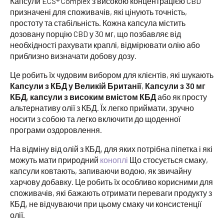
Капсули ECS® Complex з високою концентрацією CBD
призначені для споживачів, які цінують точність,
простоту та стабільність. Кожна капсула містить
дозовану порцію CBD у 30 мг, що позбавляє від
необхідності рахувати краплі, відмірювати олію або
приблизно визначати добову дозу.
Це робить їх чудовим вибором для клієнтів, які шукають
Капсули з КБД у Великій Британії
,
Капсули з 30 мг
КБД
,
капсули з високим вмістом КБД
або як просту
альтернативу олії з КБД. Їх легко приймати, зручно
носити з собою та легко включити до щоденної
програми оздоровлення.
На відміну від олій з КБД, для яких потрібна піпетка і які
можуть мати природний
коноплі
Що стосується смаку,
капсули ковтають, запиваючи водою, як звичайну
харчову добавку. Це робить їх особливо корисними для
споживачів, які бажають отримати переваги продукту з
КБД, не відчуваючи при цьому смаку чи консистенції
олії.