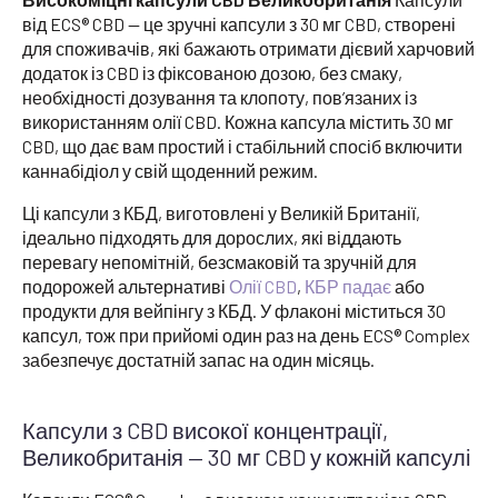
від ECS® CBD — це зручні капсули з 30 мг CBD, створені
для споживачів, які бажають отримати дієвий харчовий
додаток із CBD із фіксованою дозою, без смаку,
необхідності дозування та клопоту, пов’язаних із
використанням олії CBD. Кожна капсула містить 30 мг
CBD, що дає вам простий і стабільний спосіб включити
каннабідіол у свій щоденний режим.
Ці капсули з КБД, виготовлені у Великій Британії,
ідеально підходять для дорослих, які віддають
перевагу непомітній, безсмаковій та зручній для
подорожей альтернативі
Олії CBD
,
КБР падає
або
продукти для вейпінгу з КБД. У флаконі міститься 30
капсул, тож при прийомі один раз на день ECS® Complex
забезпечує достатній запас на один місяць.
Капсули з CBD високої концентрації,
Великобританія — 30 мг CBD у кожній капсулі