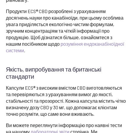
Продукти ECS® CBD розроблені з урахуванням
досягнень науки про канабіноїди, при цьому особлива
увага приділяється екологічно чистим формулам,
зручним концентраціям та чіткій інформації про
продукцію. Щоб дізнатися більше, ознайомтеся з
нашим посібником щодо
розуміння ендоканабіноїдної
системи
.
Якість, випробування та британські
стандарти
Капсули ECS® з високим вмістом CBD виготовляються
та перевіряються з урахуванням вимог до якості,
стабільності та прозорості. Кожна капсула містить чітко
визначену дозу CBD у 30 мг, що допомагає клієнтам
точно розуміти, що саме вони вживають.
Ви можете переглянути інформацію про наявні тести
на нашому
лабораторні звіти
сторінка. Ми