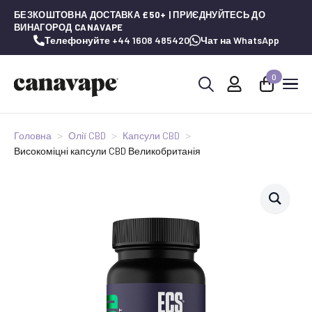
БЕЗКОШТОВНА ДОСТАВКА £50+ | ПРИЄДНУЙТЕСЬ ДО
ВИНАГОРОД CANAVAPE
Телефонуйте +44 1608 485420
Чат на WhatsApp
0
Шукай:
Головна
Олії CBD
Капсули CBD
Високоміцні капсули CBD Великобританія