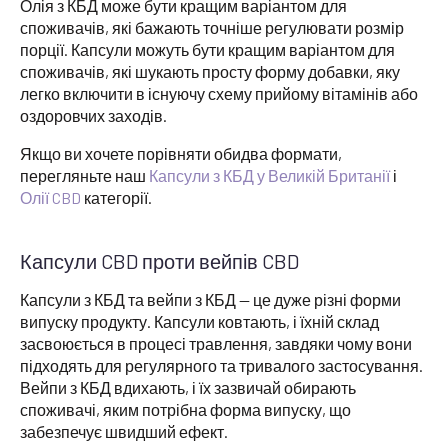
Олія з КБД може бути кращим варіантом для
споживачів, які бажають точніше регулювати розмір
порції. Капсули можуть бути кращим варіантом для
споживачів, які шукають просту форму добавки, яку
легко включити в існуючу схему прийому вітамінів або
оздоровчих заходів.
Якщо ви хочете порівняти обидва формати,
перегляньте наш
Капсули з КБД у Великій Британії
і
Олії CBD
категорії.
Капсули CBD проти вейпів CBD
Капсули з КБД та вейпи з КБД — це дуже різні форми
випуску продукту. Капсули ковтають, і їхній склад
засвоюється в процесі травлення, завдяки чому вони
підходять для регулярного та тривалого застосування.
Вейпи з КБД вдихають, і їх зазвичай обирають
споживачі, яким потрібна форма випуску, що
забезпечує швидший ефект.