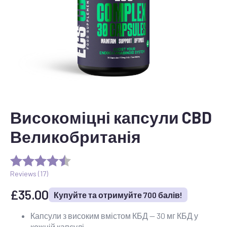
Високоміцні капсули CBD
Великобританія
Reviews (
17
)
£
35.00
Купуйте та отримуйте 700 балів!
Капсули з високим вмістом КБД — 30 мг КБД у
кожній капсулі