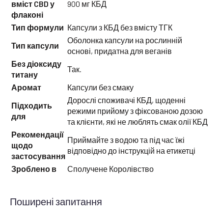
вміст CBD у
900 мг КБД
флаконі
Тип формули
Капсули з КБД без вмісту ТГК
Оболонка капсули на рослинній
Тип капсули
основі, придатна для веганів
Без діоксиду
Так.
титану
Аромат
Капсули без смаку
Дорослі споживачі КБД, щоденні
Підходить
режими прийому з фіксованою дозою
для
та клієнти, які не люблять смак олії КБД
Рекомендації
Приймайте з водою та під час їжі
щодо
відповідно до інструкцій на етикетці
застосування
Зроблено в
Сполучене Королівство
Поширені запитання