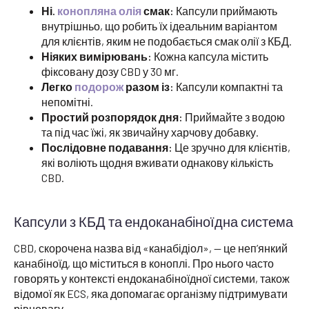
Ні.
конопляна олія
смак:
Капсули приймають
внутрішньо, що робить їх ідеальним варіантом
для клієнтів, яким не подобається смак олії з КБД.
Ніяких вимірювань:
Кожна капсула містить
фіксовану дозу CBD у 30 мг.
Легко
подорож
разом із:
Капсули компактні та
непомітні.
Простий розпорядок дня:
Приймайте з водою
та під час їжі, як звичайну харчову добавку.
Послідовне подавання:
Це зручно для клієнтів,
які воліють щодня вживати однакову кількість
CBD.
Капсули з КБД та ендоканабіноїдна система
CBD, скорочена назва від «канабідіол», — це неп’янкий
канабіноїд, що міститься в коноплі. Про нього часто
говорять у контексті ендоканабіноїдної системи, також
відомої як ECS, яка допомагає організму підтримувати
рівновагу.