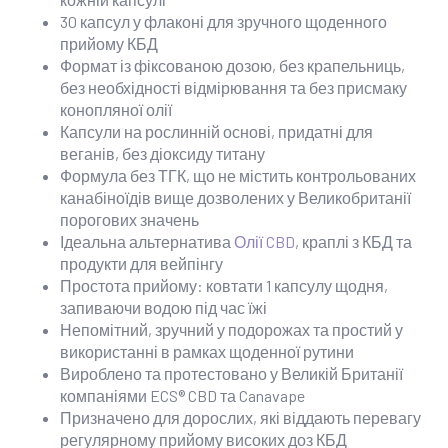
30 капсул у флаконі для зручного щоденного
прийому КБД
Формат із фіксованою дозою, без крапельниць,
без необхідності відмірювання та без присмаку
конопляної олії
Капсули на рослинній основі, придатні для
веганів, без діоксиду титану
Формула без ТГК, що не містить контрольованих
канабіноїдів вище дозволених у Великобританії
порогових значень
Ідеальна альтернатива
Олії CBD
, краплі з КБД та
продукти для вейпінгу
Простота прийому: ковтати 1 капсулу щодня,
запиваючи водою під час їжі
Непомітний, зручний у подорожах та простий у
використанні в рамках щоденної рутини
Вироблено та протестовано у Великій Британії
компаніями ECS® CBD та Canavape
Призначено для дорослих, які віддають перевагу
регулярному прийому високих доз КБД