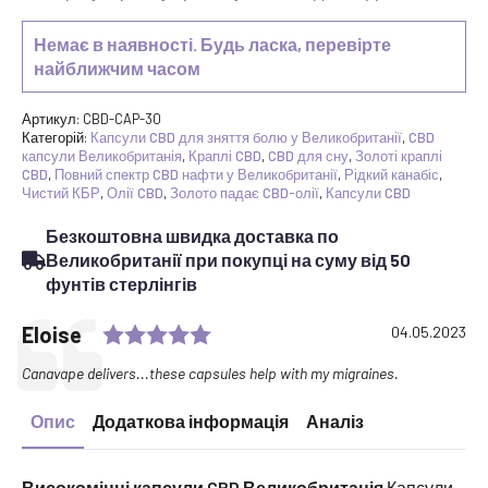
Немає в наявності. Будь ласка, перевірте
найближчим часом
Артикул:
CBD-CAP-30
Категорій:
Капсули CBD для зняття болю у Великобританії
,
CBD
капсули Великобританія
,
Краплі CBD
,
CBD для сну
,
Золоті краплі
CBD
,
Повний спектр CBD нафти у Великобританії
,
Рідкий канабіс
,
Чистий КБР
,
Олії CBD
,
Золото падає CBD-олії
,
Капсули CBD
Безкоштовна швидка доставка по
Великобританії при покупці на суму від 50
фунтів стерлінгів
Rating: 5.0 out of 5 stars
Testimonial
Author:
Eloise
Date:
04.05.2023
Text:
Canavape delivers...these capsules help with my migraines.
Опис
Додаткова інформація
Аналіз
Високоміцні капсули CBD Великобританія
Капсули