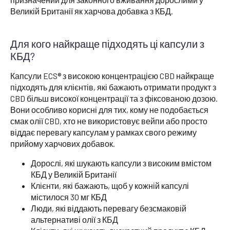
Великій Британії як харчова добавка з КБД.
Для кого найкраще підходять ці капсули з
КБД?
Капсули ECS® з високою концентрацією CBD найкраще
підходять для клієнтів, які бажають отримати продукт з
CBD більш високої концентрації та з фіксованою дозою.
Вони особливо корисні для тих, кому не подобається
смак олії CBD, хто не використовує вейпи або просто
віддає перевагу капсулам у рамках свого режиму
прийому харчових добавок.
Дорослі, які шукають капсули з високим вмістом
КБД у Великій Британії
Клієнти, які бажають, щоб у кожній капсулі
містилося 30 мг КБД
Люди, які віддають перевагу безсмаковій
альтернативі олії з КБД