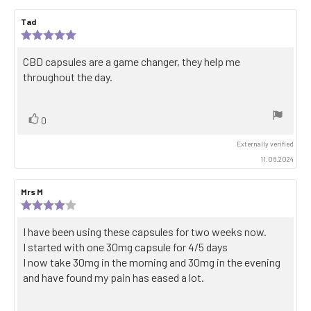
Review
Tad
Review
author:
date:
Review
rating:
5.0
Review
CBD capsules are a game changer, they help me
out
text:
throughout the day.
of
5
stars
Vote
vote(s)
0
up
Externally verified
11.06.2024
Review
Mrs M
Review
author:
date:
Review
rating:
4.0
Review
I have been using these capsules for two weeks now.
out
text:
I started with one 30mg capsule for 4/5 days
of
5
I now take 30mg in the morning and 30mg in the evening
stars
and have found my pain has eased a lot.