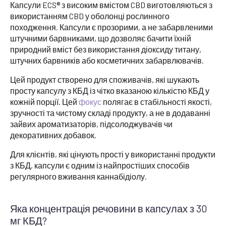
Капсули ECS® з високим вмістом CBD виготовляються з
використанням CBD у оболонці рослинного
походження. Капсули є прозорими, а не забарвленими
штучними барвниками, що дозволяє бачити їхній
природний вміст без використання діоксиду титану,
штучних барвників або косметичних забарвлювачів.
Цей продукт створено для споживачів, які шукають
просту капсулу з КБД із чітко вказаною кількістю КБД у
кожній порції. Цей
фокус
полягає в стабільності якості,
зручності та чистому складі продукту, а не в додаванні
зайвих ароматизаторів, підсолоджувачів чи
декоративних добавок.
Для клієнтів, які цінують прості у використанні продукти
з КБД, капсули є одним із найпростіших способів
регулярного вживання каннабідіолу.
Яка концентрація речовини в капсулах з 30
мг КБД?