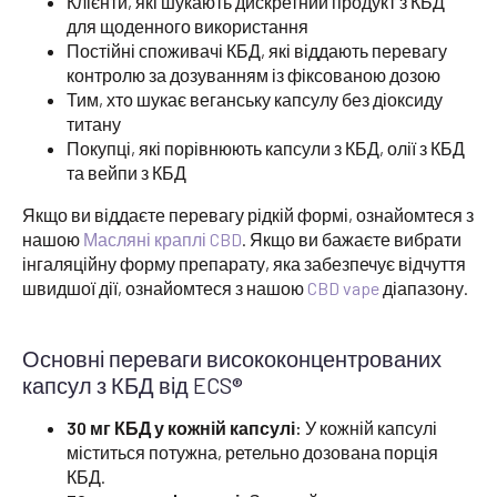
Клієнти, які шукають дискретний продукт з КБД
для щоденного використання
Постійні споживачі КБД, які віддають перевагу
контролю за дозуванням із фіксованою дозою
Тим, хто шукає веганську капсулу без діоксиду
титану
Покупці, які порівнюють капсули з КБД, олії з КБД
та вейпи з КБД
Якщо ви віддаєте перевагу рідкій формі, ознайомтеся з
нашою
Масляні краплі CBD
. Якщо ви бажаєте вибрати
інгаляційну форму препарату, яка забезпечує відчуття
швидшої дії, ознайомтеся з нашою
CBD vape
діапазону.
Основні переваги висококонцентрованих
капсул з КБД від ECS®
30 мг КБД у кожній капсулі:
У кожній капсулі
міститься потужна, ретельно дозована порція
КБД.