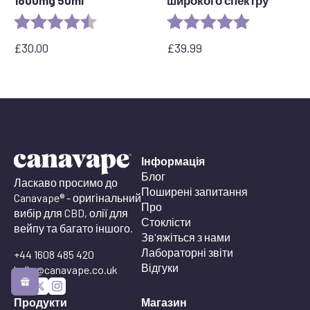
Rating:
4.8 out of 5 stars
Rating:
5.0 out of 5 
£
30.00
£
39.99
Інформація
Блог
Ласкаво просимо до
Поширені запитання
Canavape® - оригінальний
Про
вибір для CBD, олії для
Стоклісти
вейпу та багато іншого.
Зв'яжіться з нами
Лабораторні звіти
+44 1608 485 420
Відгуки
hello@canavape.co.uk
Продукти
Магазин