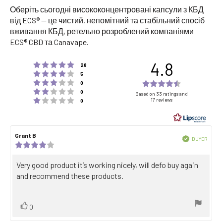
Оберіть сьогодні висококонцентровані капсули з КБД
від ECS® — це чистий, непомітний та стабільний спосіб
вживання КБД, ретельно розроблений компаніями
ECS® CBD та Canavape.
4.8
Rating 5 out of 5 stars
votes
28
Rating 4 out of 5 stars
votes
5
Rating 3 out of 5 stars
Rating
votes
0
Rating 2 out of 5 stars
votes
4.8
0
Based on 33 ratings and
Rating 1 out of 5 stars
17 reviews
votes
0
out
of
5
Review
Grant B
Review
stars
Verified
BUYER
author:
date:
Review
Purch
rating:
date:
4.0
Review
Very good product it’s working nicely, will defo buy again
out
text:
and recommend these products.
of
5
stars
Vote
vote(s)
0
up