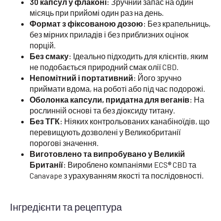
30 капсул у флаконі:
Зручний запас на один
місяць при прийомі один раз на день.
Формат з фіксованою дозою:
Без крапельниць,
без мірних приладів і без приблизних оцінок
порцій.
Без смаку:
Ідеально підходить для клієнтів, яким
не подобається природний смак олії CBD.
Непомітний і портативний:
Його зручно
приймати вдома, на роботі або під час подорожі.
Оболонка капсули, придатна для веганів:
На
рослинній основі та без діоксиду титану.
Без ТГК:
Ніяких контрольованих канабіноїдів, що
перевищують дозволені у Великобританії
порогові значення.
Виготовлено та випробувано у Великій
Британії:
Вироблено компаніями ECS® CBD та
Canavape з урахуванням якості та послідовності.
Інгредієнти та рецептура