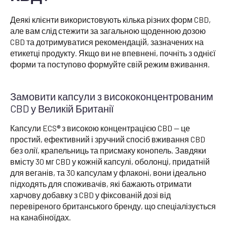
Деякі клієнти використовують кілька різних форм CBD,
але вам слід стежити за загальною щоденною дозою
CBD та дотримуватися рекомендацій, зазначених на
етикетці продукту. Якщо ви не впевнені, почніть з однієї
форми та поступово формуйте свій режим вживання.
Замовити капсули з висококонцентрованим
CBD у Великій Британії
Капсули ECS® з високою концентрацією CBD — це
простий, ефективний і зручний спосіб вживання CBD
без олії, крапельниць та присмаку конопель. Завдяки
вмісту 30 мг CBD у кожній капсулі, оболонці, придатній
для веганів, та 30 капсулам у флаконі, вони ідеально
підходять для споживачів, які бажають отримати
харчову добавку з CBD у фіксованій дозі від
перевіреного британського бренду, що спеціалізується
на канабіноїдах.