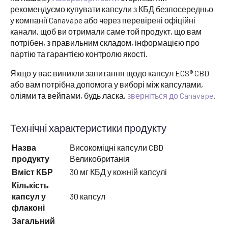
рекомендуємо купувати капсули з КБД безпосередньо
у компанії Canavape або через перевірені офіційні
канали, щоб ви отримали саме той продукт, що вам
потрібен, з правильним складом, інформацією про
партію та гарантією контролю якості.
Якщо у вас виникли запитання щодо капсул ECS® CBD
або вам потрібна допомога у виборі між капсулами,
оліями та вейпами, будь ласка,
зверніться до Canavape
.
Технічні характеристики продукту
Назва
Високоміцні капсули CBD
продукту
Великобританія
Вміст КБР
30 мг КБД у кожній капсулі
Кількість
капсул у
30 капсул
флаконі
Загальний