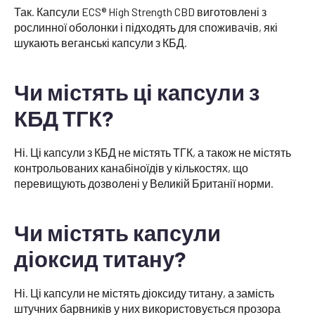
Так. Капсули ECS® High Strength CBD виготовлені з
рослинної оболонки і підходять для споживачів, які
шукають веганські капсули з КБД.
Чи містять ці капсули з
КБД ТГК?
Ні. Ці капсули з КБД не містять ТГК, а також не містять
контрольованих канабіноїдів у кількостях, що
перевищують дозволені у Великій Британії норми.
Чи містять капсули
діоксид титану?
Ні. Ці капсули не містять діоксиду титану, а замість
штучних барвників у них використовується прозора