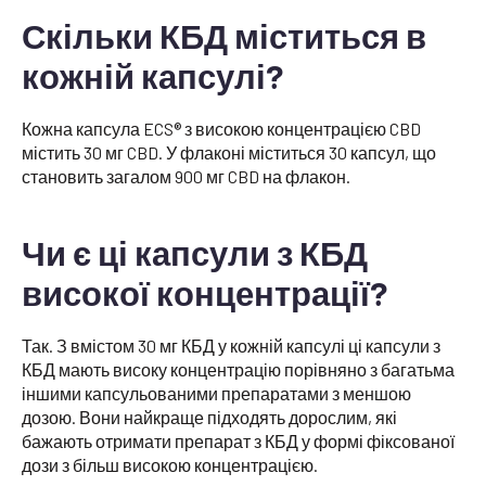
Скільки КБД міститься в
кожній капсулі?
Кожна капсула ECS® з високою концентрацією CBD
містить 30 мг CBD. У флаконі міститься 30 капсул, що
становить загалом 900 мг CBD на флакон.
Чи є ці капсули з КБД
високої концентрації?
Так. З вмістом 30 мг КБД у кожній капсулі ці капсули з
КБД мають високу концентрацію порівняно з багатьма
іншими капсульованими препаратами з меншою
дозою. Вони найкраще підходять дорослим, які
бажають отримати препарат з КБД у формі фіксованої
дози з більш високою концентрацією.