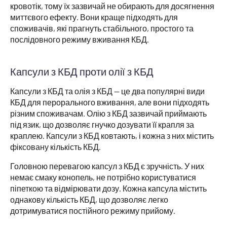
кровотік, тому їх зазвичай не обирають для досягнення
миттєвого ефекту. Вони краще підходять для
споживачів, які прагнуть стабільного, простого та
послідовного режиму вживання КБД.
Капсули з КБД проти олії з КБД
Капсули з КБД та олія з КБД — це два популярні види
КБД для перорального вживання, але вони підходять
різним споживачам. Олію з КБД зазвичай приймають
під язик, що дозволяє гнучко дозувати її крапля за
краплею. Капсули з КБД ковтають, і кожна з них містить
фіксовану кількість КБД.
Головною перевагою капсул з КБД є зручність. У них
немає смаку конопель, не потрібно користуватися
піпеткою та відмірювати дозу. Кожна капсула містить
однакову кількість КБД, що дозволяє легко
дотримуватися постійного режиму прийому.