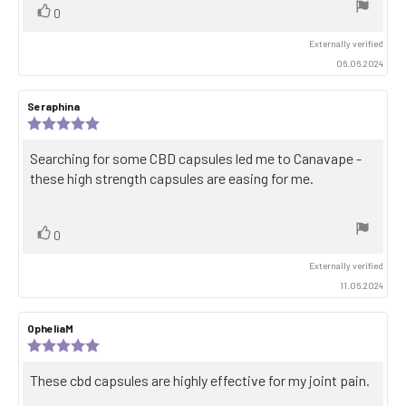
Vote
vote(s)
0
up
Externally verified
06.06.2024
Review
Seraphina
Review
author:
date:
Review
rating:
5.0
Review
Searching for some CBD capsules led me to Canavape -
out
text:
these high strength capsules are easing for me.
of
5
stars
Vote
vote(s)
0
up
Externally verified
11.06.2024
Review
OpheliaM
Review
author:
date:
Review
rating:
5.0
Review
These cbd capsules are highly effective for my joint pain.
out
text:
of