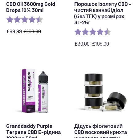
CBD Oil 3600mg Gold
Порошок ізоляту CBD -
Drops 12% 30ml
чистий каннабідіол
(без ТГК) у розмірах
Rating:
4.7 out of 5 stars
3г-25г
£
89.99
£
109.99
Rating:
4.3 out of 5 
Оригінальна
Поточна
ціна:
ціна:
£
30.00
-
£
195.00
£109.99.
£89.99.
Діапазон
цін:
від
30,00
до
195,00
фунтів
стерлінгів
Granddaddy Purple
Дідусь фіолетовий
Terpene CBD E-рідина
CBD восковий крихта
1800mg 50ml
широкого спектру