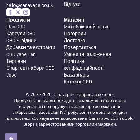
Відгуки
hello@canavape.co.uk
Продукти
Магазин
Олії CBD
Мій обліковий запис
Капсули CBD
Нагороди
CBD E-рідини
Доставка
Добавки та екстракти
Повертається
CBD Vape Pen
Умови та положення
Терпени
Політика
Стартові набори CBD
конфіденційності
Vape
База знань
Каталог CBD
© 2014-2026 Canavape® всі права захищені.
Продукти Canavape проходять незалежне лабораторне
тестування і не порушують Закон про зловживання
лікарськими засобами 1971 року, вони не призначені для
діагностики або лікування захворювань. Canavape, ECS та Gold
Drops є зареєстрованими торговими марками.