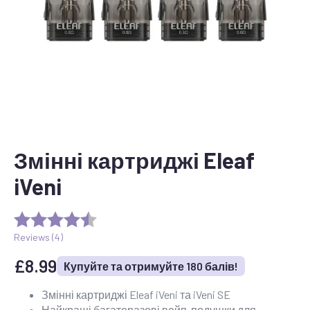
Змінні картриджі Eleaf
iVeni
Reviews (
4
)
£
8.99
Купуйте та отримуйте 180 балів!
Змінні картриджі Eleaf iVeni та iVeni SE
Найкращі багаторазові вейп-подушки для