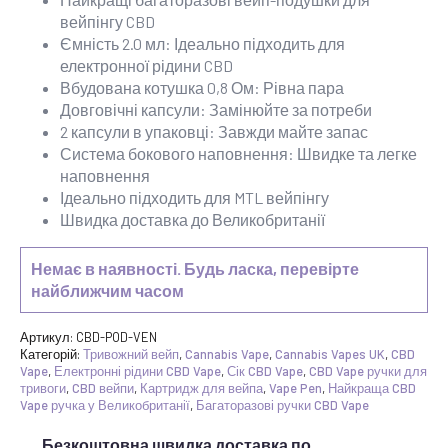
вейпінгу CBD
Ємність 2.0 мл: Ідеально підходить для
електронної рідини CBD
Вбудована котушка 0,8 Ом: Рівна пара
Довговічні капсули: Замінюйте за потреби
2 капсули в упаковці: Завжди майте запас
Система бокового наповнення: Швидке та легке
наповнення
Ідеально підходить для MTL вейпінгу
Швидка доставка до Великобританії
Немає в наявності. Будь ласка, перевірте
найближчим часом
Артикул:
CBD-POD-VEN
Категорій:
Тривожний вейп
,
Cannabis Vape
,
Cannabis Vapes UK
,
CBD
Vape
,
Електронні рідини CBD Vape
,
Сік CBD Vape
,
CBD Vape ручки для
тривоги
,
CBD вейпи
,
Картридж для вейпа
,
Vape Pen
,
Найкраща CBD
Vape ручка у Великобританії
,
Багаторазові ручки CBD Vape
Безкоштовна швидка доставка по