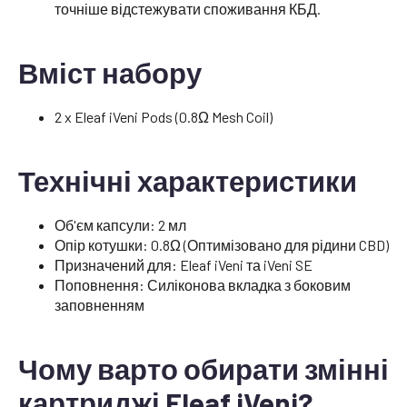
точніше відстежувати споживання КБД.
Вміст набору
2 x Eleaf iVeni Pods (0.8Ω Mesh Coil)
Технічні характеристики
Об'єм капсули: 2 мл
Опір котушки: 0.8Ω (Оптимізовано для рідини CBD)
Призначений для: Eleaf iVeni та iVeni SE
Поповнення: Силіконова вкладка з боковим
заповненням
Чому варто обирати змінні
картриджі Eleaf iVeni?