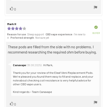
Vote
vote(s)
0
up
Review
Mark H
Review
author:
date:
Verified
Review
rating:
BUYER
Reason for use
: Sleep support
CBD vape experience
: I’m new to
4.0
Purch
it
Preferred strength
: Not sure yet
out
date:
of
Review
These pods are filled from the side with no problems. I
5
stars
text:
recommend researching the required ohm before buying.
Reply
Canavape
:
Hi Mark,
(19.08.2025)
from:
Thank you for your review of the Eleaf iVeni Replacement Pods.
We’re pleased you found them easy to fill and replace, and your
note about checking coil resistance is very helpful advice for
other CBD vape users.
Kind regards – Team Canavape
Vote
vote(s)
0