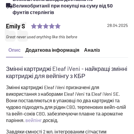
Великобританії при покупці на суму від 50
фунтів стерлінгів
Rating: 5.0 out of 5 stars
Testimonial
Author:
Emily S
Date:
28.04.2025
Text:
Great never used anything like this before
Опис
Додаткова інформація
Аналіз
Змінні картриджі Eleaf iVeni - найкращі змінні
картриджі для вейпінгу з КБР
Змінні картриджі Eleaf iVeni призначені для
використання з наборами Eleaf iVeni та Eleaf iVeni SE.
Вони поставляються в упаковці по два картриджі та
чудово підходять для рідин CBD, терпенових вейп-олій
та вейп-соків CBD, забезпечуючи плавне та ароматне
паріння.
вейпінг
досвід.
Завдяки ємності 2 мл, інтегрованим сітчастим