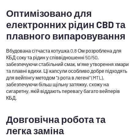
Оптимізовано для
електронних рідин CBD та
плавного випаровування
Вбудована сітчаста котушка 0,8 Ом розроблена для
КБД соку та рідин у співвідношенні 50/50,
забезпечуючи стабільний смак, м'яке утворення хмари
та плавні вдихи. Ці капсули особливо добре підходять
для вейпінгу методом "з рота в легені" (MTL),
забезпечуючи більш щільну затяжку, схожу на
сигаретну, якій віддають перевагу багато вейперів
КБД.
Довговічна робота та
легка заміна