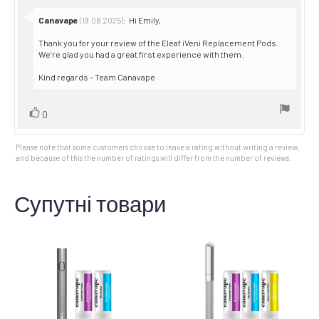
5
stars
Reply
Canavape
:
Hi Emily,
(19.08.2025)
from:
Thank you for your review of the Eleaf iVeni Replacement Pods.
We’re glad you had a great first experience with them.
Kind regards – Team Canavape
Vote
vote(s)
0
up
Please note that some customers choose to leave a rating without writing a review,
and because of this the number of ratings will differ from the number of reviews.
Супутні товари