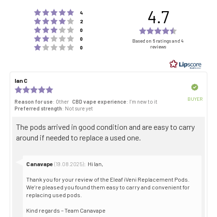
4.7
Rating 5 out of 5 stars
votes
4
Rating 4 out of 5 stars
votes
2
Rating 3 out of 5 stars
Rating
votes
0
Rating 2 out of 5 stars
votes
4.7
0
Based on 6 ratings and 4
Rating 1 out of 5 stars
reviews
votes
0
out
of
5
Review
Ian C
Review
stars
author:
date:
Verified
Review
rating:
BUYER
Reason for use
: Other
CBD vape experience
: I’m new to it
5.0
Purch
Preferred strength
: Not sure yet
out
date:
of
Review
The pods arrived in good condition and are easy to carry
5
stars
text:
around if needed to replace a used one.
Reply
Canavape
:
Hi Ian,
(19.08.2025)
from:
Thank you for your review of the Eleaf iVeni Replacement Pods.
We’re pleased you found them easy to carry and convenient for
replacing used pods.
Kind regards – Team Canavape