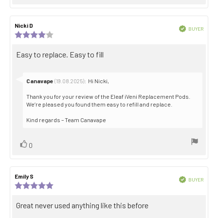
up
Review
Nicki D
Review
Verified
BUYER
author:
date:
Review
Purch
rating:
date:
4.0
Review
Easy to replace. Easy to fill
out
text:
of
5
stars
Reply
Canavape
:
Hi Nicki,
(19.08.2025)
from:
Thank you for your review of the Eleaf iVeni Replacement Pods.
We’re pleased you found them easy to refill and replace.
Kind regards – Team Canavape
Vote
vote(s)
0
up
Review
Emily S
Review
Verified
BUYER
author:
date:
Review
Purch
rating:
date:
5.0
Review
Great never used anything like this before
out
text:
of