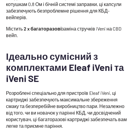
котушкам 0,8 Ом і бічній системі заправки, ці капсули
забезпечують безпроблемне рішення для КБД-
вейперів.
Містить
2 x багаторазові
заміна стручків iVeni на CBD
вейп.
Ідеально сумісний з
комплектами Eleaf iVeni та
iVeni SE
Розроблені спеціально для пристроїв Eleaf iVeni, ці
картриджі забезпечують максимальне збереження
смаку та безперебійне виробництво пари. Незалежно
від того, чи ви новачок у парінні КБД, чи досвідчений
користувач, ці багаторазові картриджі забезпечать вам
легке та приємне паріння.