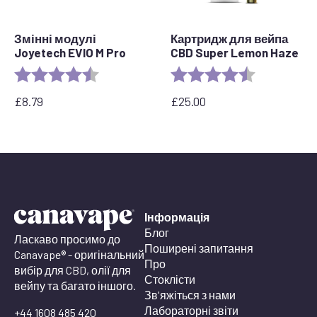
Змінні модулі
Картридж для вейпа
Joyetech EVIO M Pro
CBD Super Lemon Haze
Rating:
4.7 out of 5 stars
Rating:
4.6 out of 5 
£
8.79
£
25.00
Інформація
Блог
Ласкаво просимо до
Поширені запитання
Canavape® - оригінальний
Про
вибір для CBD, олії для
Стоклісти
вейпу та багато іншого.
Зв'яжіться з нами
Лабораторні звіти
+44 1608 485 420