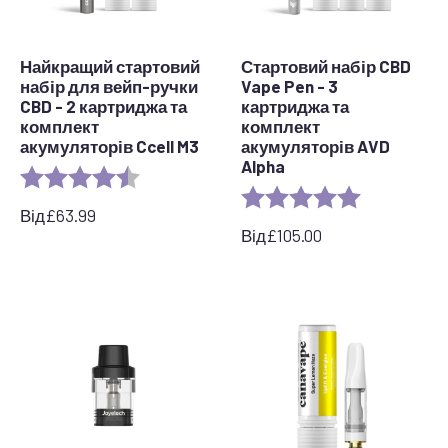
Найкращий стартовий
Стартовий набір CBD
набір для вейп-ручки
Vape Pen - 3
CBD - 2 картриджа та
картриджа та
комплект
комплект
акумуляторів Ccell M3
акумуляторів AVD
Alpha
Rating:
4.4 out of 5 stars
Rating:
5.0 out of 5 
Від
£
63.99
Від
£
105.00