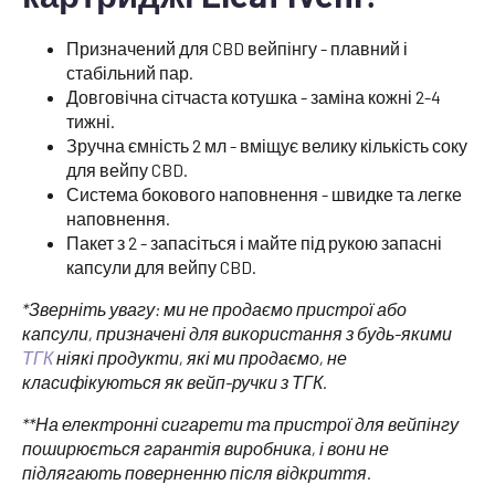
Призначений для CBD вейпінгу - плавний і
стабільний пар.
Довговічна сітчаста котушка - заміна кожні 2-4
тижні.
Зручна ємність 2 мл - вміщує велику кількість соку
для вейпу CBD.
Система бокового наповнення - швидке та легке
наповнення.
Пакет з 2 - запасіться і майте під рукою запасні
капсули для вейпу CBD.
*Зверніть увагу: ми не продаємо пристрої або
капсули, призначені для використання з будь-якими
ТГК
ніякі продукти, які ми продаємо, не
класифікуються як вейп-ручки з ТГК.
**На електронні сигарети та пристрої для вейпінгу
поширюється гарантія виробника, і вони не
підлягають поверненню після відкриття.