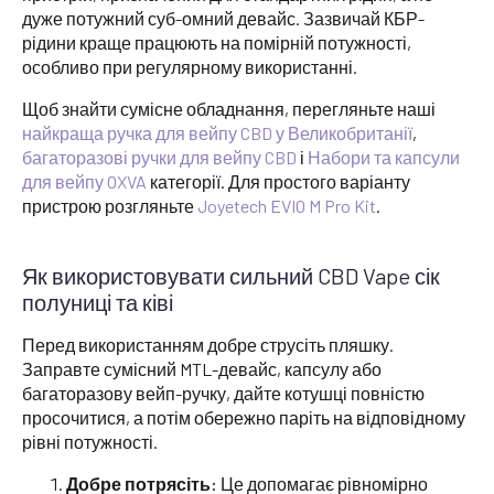
дуже потужний суб-омний девайс. Зазвичай КБР-
рідини краще працюють на помірній потужності,
особливо при регулярному використанні.
Щоб знайти сумісне обладнання, перегляньте наші
найкраща ручка для вейпу CBD у Великобританії
,
багаторазові ручки для вейпу CBD
і
Набори та капсули
для вейпу OXVA
категорії. Для простого варіанту
пристрою розгляньте
Joyetech EVIO M Pro Kit
.
Як використовувати сильний CBD Vape сік
полуниці та ківі
Перед використанням добре струсіть пляшку.
Заправте сумісний MTL-девайс, капсулу або
багаторазову вейп-ручку, дайте котушці повністю
просочитися, а потім обережно паріть на відповідному
рівні потужності.
Добре потрясіть:
Це допомагає рівномірно