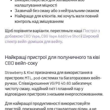
налаштування міцності
Зазвичай без смаку або з нейтральним смаком
Найкраще для клієнтів, які хочуть мати повний
контроль над змішуванням
Щоб порівняти варіанти, перегляньте наші
Постріл з
добавкою CBD Vape
,
CBG Vape Additive Shot
і
Широкий
спектр вейп-домішок для вейпу
.
Найкращі пристрої для полуничного та ківі
CBD вейп-соку
Strawberry & Kiwi призначена для використання в
пристроях MTL, pod-системах та багаторазових вейп-
ручках. Співвідношення VG/PG 40:60 забезпечує
чистоту смаку, надійний гніт і плавний пар у
відповідних пристроях з низьким енергоспоживанням.
Для найкращої продуктивності використовуйте
пристрій, призначений для стандартних рідин, а не