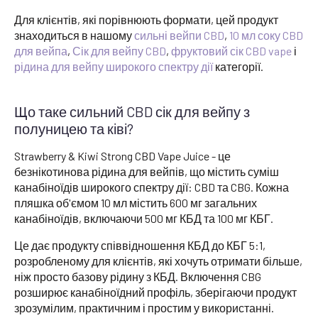
Для клієнтів, які порівнюють формати, цей продукт
знаходиться в нашому
сильні вейпи CBD
,
10 мл соку CBD
для вейпа
,
Сік для вейпу CBD
,
фруктовий сік CBD vape
і
рідина для вейпу широкого спектру дії
категорії.
Що таке сильний CBD сік для вейпу з
полуницею та ківі?
Strawberry & Kiwi Strong CBD Vape Juice - це
безнікотинова рідина для вейпів, що містить суміш
канабіноїдів широкого спектру дії: CBD та CBG. Кожна
пляшка об'ємом 10 мл містить 600 мг загальних
канабіноїдів, включаючи 500 мг КБД та 100 мг КБГ.
Це дає продукту співвідношення КБД до КБГ 5:1,
розробленому для клієнтів, які хочуть отримати більше,
ніж просто базову рідину з КБД. Включення CBG
розширює канабіноїдний профіль, зберігаючи продукт
зрозумілим, практичним і простим у використанні.