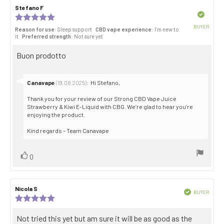
Review
Stefano F
Review
stars
author:
date:
Verified
Review
rating:
BUYER
Reason for use
: Sleep support
CBD vape experience
: I’m new to
5.0
Purch
it
Preferred strength
: Not sure yet
out
date:
of
Review
Buon prodotto
5
stars
text:
Reply
Canavape
:
Hi Stefano,
(19.08.2025)
from:
Thank you for your review of our Strong CBD Vape Juice
Strawberry & Kiwi E-Liquid with CBG. We’re glad to hear you’re
enjoying the product.
Kind regards – Team Canavape
Vote
vote(s)
0
up
Review
Nicola S
Review
Verified
BUYER
author:
date:
Review
Purch
rating:
date:
5.0
Review
Not tried this yet but am sure it will be as good as the
out