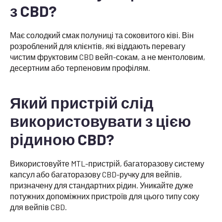
з CBD?
Має солодкий смак полуниці та соковитого ківі. Він
розроблений для клієнтів, які віддають перевагу
чистим фруктовим CBD вейп-сокам, а не ментоловим,
десертним або терпеновим профілям.
Який пристрій слід
використовувати з цією
рідиною CBD?
Використовуйте MTL-пристрій, багаторазову систему
капсул або багаторазову CBD-ручку для вейпів,
призначену для стандартних рідин. Уникайте дуже
потужних допоміжних пристроїв для цього типу соку
для вейпів CBD.