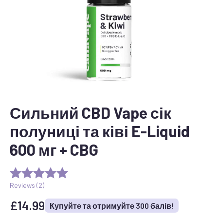
Сильний CBD Vape сік
полуниці та ківі E-Liquid
600 мг + CBG
Reviews (
2
)
£
14.99
Купуйте та отримуйте 300 балів!