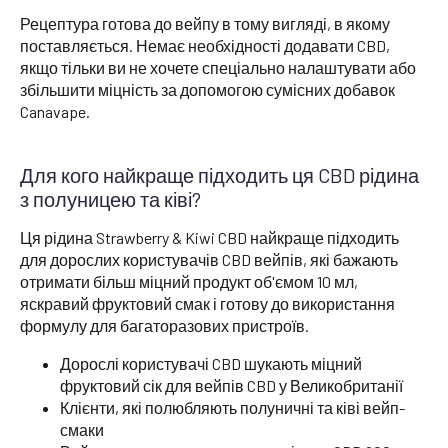
Рецептура готова до вейпу в тому вигляді, в якому
поставляється. Немає необхідності додавати CBD,
якщо тільки ви не хочете спеціально налаштувати або
збільшити міцність за допомогою сумісних добавок
Canavape.
Для кого найкраще підходить ця CBD рідина
з полуницею та ківі?
Ця рідина Strawberry & Kiwi CBD найкраще підходить
для дорослих користувачів CBD вейпів, які бажають
отримати більш міцний продукт об'ємом 10 мл,
яскравий фруктовий смак і готову до використання
формулу для багаторазових пристроїв.
Дорослі користувачі CBD шукають міцний
фруктовий сік для вейпів CBD у Великобританії
Клієнти, які полюбляють полуничні та ківі вейп-
смаки