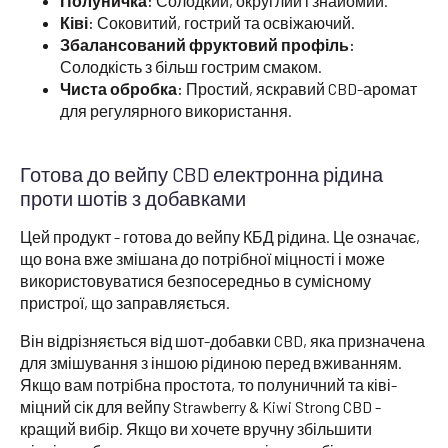
Полуничка:
Солодкий, округлий і знайомий.
Ківі:
Соковитий, гострий та освіжаючий.
Збалансований фруктовий профіль:
Солодкість з більш гострим смаком.
Чиста обробка:
Простий, яскравий CBD-аромат
для регулярного використання.
Готова до вейпу CBD електронна рідина
проти шотів з добавками
Цей продукт - готова до вейпу КБД рідина. Це означає,
що вона вже змішана до потрібної міцності і може
використовуватися безпосередньо в сумісному
пристрої, що заправляється.
Він відрізняється від шот-добавки CBD, яка призначена
для змішування з іншою рідиною перед вживанням.
Якщо вам потрібна простота, то полуничний та ківі-
міцний сік для вейпу Strawberry & Kiwi Strong CBD -
кращий вибір. Якщо ви хочете вручну збільшити