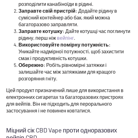
розподілити канабіноїди в рідині.
Заправте свій пристрій:
Додайте рідину в
сумісний контейнер або бак, який можна
багаторазово заправляти.
Заправте котушку:
Дайте котушці час поглинути
рідину, перш ніж
вейпінг
.
Використовуйте помірну потужність:
Уникайте надмірної потужності, щоб захистити
смак і продуктивність котушки.
Обережно:
Робіть рівномірні затяжки і
залишайте час між затяжками для кращого
розгоряння гніту.
Цей продукт призначений лише для використання в
електронних сигаретах та багаторазових пристроях
для вейпів. Він не підходить для перорального
застосування і не повинен ковтатися.
Міцний сік CBD Vape проти одноразових
вейпів CBD