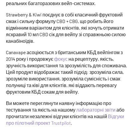
реальних багаторазових вейп-системах.
Strawberry & Kiwi поєднує в собі класичний фруктовий
смак і сильну формулу CBD + CBG, що робить його
відмінним варіантом для клієнтів, які хочуть отримати
яскравий 10 мл CBD сік для вейпу зі справжньою силою
канабіноїдів.
Canavape асоціюється з британським КБД вейпінгом з
2014 року і продовжує
фокус
на рецептуру, якість,
зручність використання та зрозумілість для споживача.
Цей продукт відображає такий підхід: зрозуміла сила,
зрозуміле використання, зрозуміла сумісність і смак
полуниці та ківі для клієнтів, які віддають перевагу
фруктовим КБД сокам для вейпу.
Ви можете переглянути наявну інформацію про
тестування та якість на нашому
лабораторні звіти
або
прочитати незалежні відгуки клієнтів на нашій
Відгуки
про пілотний проект Trustpilot
.