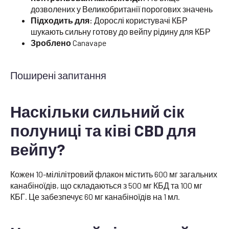
дозволених у Великобританії порогових значень
Підходить для:
Дорослі користувачі КБР
шукають сильну готову до вейпу рідину для КБР
Зроблено
Canavape
Поширені запитання
Наскільки сильний сік
полуниці та ківі CBD для
вейпу?
Кожен 10-мілілітровий флакон містить 600 мг загальних
канабіноїдів, що складаються з 500 мг КБД та 100 мг
КБГ. Це забезпечує 60 мг канабіноїдів на 1 мл.