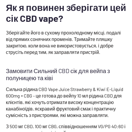
Як я повинен зберігати цей
сік CBD vape?
Зберігайте його в сухому прохолодному місці, подалі
від прямих сонячних променів. Тримайте пляшку
закритою, коли вона не використовується, і добре
струсіть перед тим, як заправляти пристрій.
Замовити Сильний CBD сік для вейпа з
полуницею та ківі
Сильна рідина CBD Vape Juice Strawberry & Kiwi E-Liquid
600mg + CBG - це готова до вейпу 10 мл рідина CBD для
клієнтів, які хочуть отримати високу концентрацію
канабіноїдів, яскравий фруктовий смак і практичну
сумісність з пристроями, які можна заправляти.
З 500 мг CBD, 100 мг CBG, співвідношенням VG/PG 40:60 і