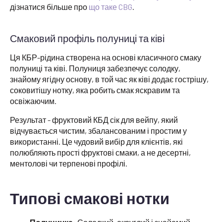
дізнатися більше про
що таке CBG
.
Смаковий профіль полуниці та ківі
Ця КБР-рідина створена на основі класичного смаку
полуниці та ківі. Полуниця забезпечує солодку,
знайому ягідну основу, в той час як ківі додає гострішу,
соковитішу нотку, яка робить смак яскравим та
освіжаючим.
Результат - фруктовий КБД сік для вейпу, який
відчувається чистим, збалансованим і простим у
використанні. Це чудовий вибір для клієнтів, які
полюбляють прості фруктові смаки, а не десертні,
ментолові чи терпенові профілі.
Типові смакові нотки