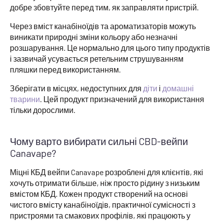
добре збовтуйте перед тим, як заправляти пристрій.
Через вміст канабіноїдів та ароматизаторів можуть
виникати природні зміни кольору або незначні
розшарування. Це нормально для цього типу продуктів
і зазвичай усувається ретельним струшуванням
пляшки перед використанням.
Зберігати в місцях, недоступних для
діти
і
домашні
тварини
. Цей продукт призначений для використання
тільки дорослими.
Чому варто вибирати сильні CBD-вейпи
Canavape?
Міцні КБД вейпи Canavape розроблені для клієнтів, які
хочуть отримати більше, ніж просто рідину з низьким
вмістом КБД. Кожен продукт створений на основі
чистого вмісту канабіноїдів, практичної сумісності з
пристроями та смакових профілів, які працюють у