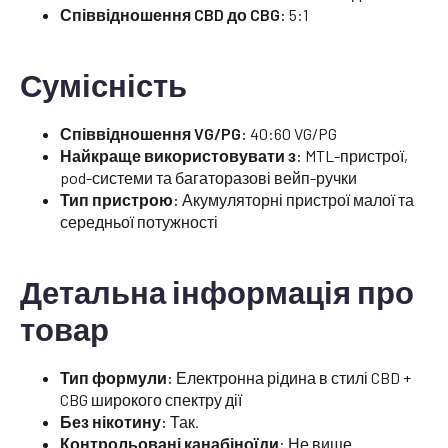
Співвідношення CBD до CBG:
5:1
Сумісність
Співвідношення VG/PG:
40:60 VG/PG
Найкраще використовувати з:
MTL-пристрої,
pod-системи та багаторазові вейп-ручки
Тип пристрою:
Акумуляторні пристрої малої та
середньої потужності
Детальна інформація про
товар
Тип формули:
Електронна рідина в стилі CBD +
CBG широкого спектру дії
Без нікотину:
Так.
Контрольовані канабіноїди:
Не вище