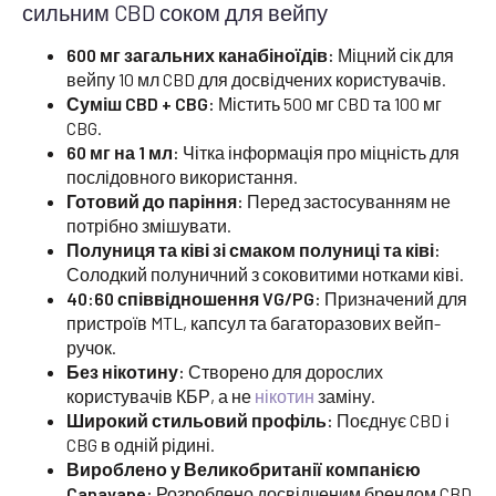
сильним CBD соком для вейпу
600 мг загальних канабіноїдів:
Міцний сік для
вейпу 10 мл CBD для досвідчених користувачів.
Суміш CBD + CBG:
Містить 500 мг CBD та 100 мг
CBG.
60 мг на 1 мл:
Чітка інформація про міцність для
послідовного використання.
Готовий до паріння:
Перед застосуванням не
потрібно змішувати.
Полуниця та ківі зі смаком полуниці та ківі:
Солодкий полуничний з соковитими нотками ківі.
40:60 співвідношення VG/PG:
Призначений для
пристроїв MTL, капсул та багаторазових вейп-
ручок.
Без нікотину:
Створено для дорослих
користувачів КБР, а не
нікотин
заміну.
Широкий стильовий профіль:
Поєднує CBD і
CBG в одній рідині.
Вироблено у Великобританії компанією
Canavape:
Розроблено досвідченим брендом CBD