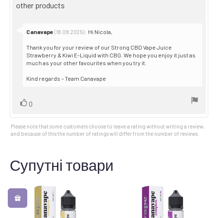
text:
other products
of
5
stars
Reply
Canavape
:
Hi Nicola,
(19.08.2025)
from:
Thank you for your review of our Strong CBD Vape Juice
Strawberry & Kiwi E-Liquid with CBG. We hope you enjoy it just as
much as your other favourites when you try it.
Kind regards – Team Canavape
Vote
vote(s)
0
up
Please note that some customers choose to leave a rating without writing a review,
and because of this the number of ratings will differ from the number of reviews.
Супутні товари