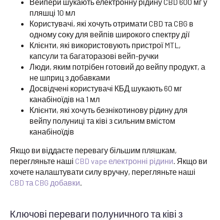
Вейпери шукають електронну рідину CBD 600 мг у
пляшці 10 мл
Користувачі, які хочуть отримати CBD та CBG в
одному соку для вейпів широкого спектру дії
Клієнти, які використовують пристрої MTL,
капсули та багаторазові вейп-ручки
Люди, яким потрібен готовий до вейпу продукт, а
не шприц з добавками
Досвідчені користувачі КБД шукають 60 мг
канабіноїдів на 1 мл
Клієнти, які хочуть безнікотинову рідину для
вейпу полуниці та ківі з сильним вмістом
канабіноїдів
Якщо ви віддаєте перевагу більшим пляшкам,
перегляньте наші
CBD vape електронні рідини
. Якщо ви
хочете налаштувати силу вручну, перегляньте наші
CBD та CBG добавки
.
Ключові переваги полуничного та ківі з