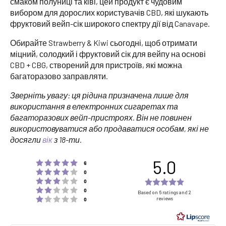
смаком полуниці та ківі, цей продукт є чудовим
вибором для дорослих користувачів CBD, які шукають
фруктовий вейп-сік широкого спектру дії від Canavape.
Обирайте Strawberry & Kiwi сьогодні, щоб отримати
міцний, солодкий і фруктовий сік для вейпу на основі
CBD + CBG, створений для пристроїв, які можна
багаторазово заправляти.
Зверніть увагу: ця рідина призначена лише для
використання в електронних сигаретах та
багаторазових вейп-пристроях. Він не повинен
використовуватися або продаватися особам, які не
досягли
вік
з 18-ти.
5.0
Rating 5 out of 5 stars
votes
6
Rating 4 out of 5 stars
votes
0
Rating 3 out of 5 stars
Rating
votes
0
Rating 2 out of 5 stars
votes
5.0
0
Based on 6 ratings and 2
Rating 1 out of 5 stars
reviews
votes
0
out
of
5