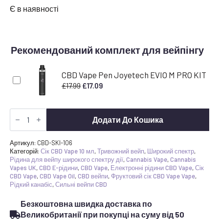
Є в наявності
Рекомендований комплект для вейпінгу
CBD Vape Pen Joyetech EVIO M PRO KIT
Оригінальна
Поточна
£
17.99
£
17.09
ціна:
ціна:
£17.99.
£17.09.
Сильний
CBD
Додати До Кошика
Vape
Сік
полуниці
Артикул:
CBD-SKI-106
та
Категорій:
Сік CBD Vape 10 мл
,
Тривожний вейп
,
Широкий спектр
,
ківі
Рідина для вейпу широкого спектру дії
,
Cannabis Vape
,
Cannabis
E-
Vapes UK
,
CBD E-рідини
,
CBD Vape
,
Електронні рідини CBD Vape
,
Сік
Liquid
CBD Vape
,
CBD Vape Oil
,
CBD вейпи
,
Фруктовий сік CBD Vape Vape
,
600mg
Рідкий канабіс
,
Сильні вейпи CBD
+
CBG
Безкоштовна швидка доставка по
кількість
Великобританії при покупці на суму від 50