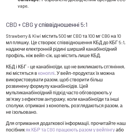
vape.
CBD + CBG у співвідношенні 5:1
Strawberry & Kiwi містить 500 мг CBD та 100 мг CBG на 10
мл пляшку. Це створює співвідношення КБД до КБГ 5:1,
надаючи електронній рідині ширший канабіноїдний
профіль, ніж вейп-сік, що містить лише КБД.
КБД і КБГ - це канабіноїди, що не викликають сп'яніння,
які містяться в
коноплі
. У вейп-продуктах їх можна
використовувати разом, щоб створити більш
розвинену формулу канабіноїдів. Цей
мультиканабіноїдний підхід часто обговорюють у
зв'язку з ефектом антуражу, коли канабіноїди та інші
сполуки, отримані з конопель, розглядаються разом, а
не ізольовано.
Для отримання додаткової інформації, прочитайте наш
посібник
як КБР та CBG працюють разом у вейпінгу
або