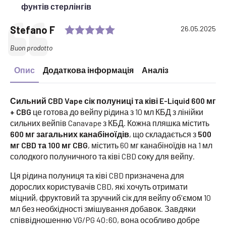
фунтів стерлінгів
Rating: 5.0 out of 5 stars
Testimonial
Автор:
Stefano F
Побачення:
26.05.2025
Текст:
Buon prodotto
Опис
Додаткова інформація
Аналіз
Сильний CBD Vape сік полуниці та ківі E-Liquid 600 мг
+ CBG
це готова до вейпу рідина з 10 мл КБД з лінійки
сильних вейпів Canavape з КБД. Кожна пляшка містить
600 мг загальних канабіноїдів
, що складається з
500
мг CBD та 100 мг CBG
, містить 60 мг канабіноїдів на 1 мл
солодкого полуничного та ківі CBD соку для вейпу.
Ця рідина полуниця та ківі CBD призначена для
дорослих користувачів CBD, які хочуть отримати
міцний, фруктовий та зручний сік для вейпу об'ємом 10
мл без необхідності змішування добавок. Завдяки
співвідношенню VG/PG 40:60, вона особливо добре