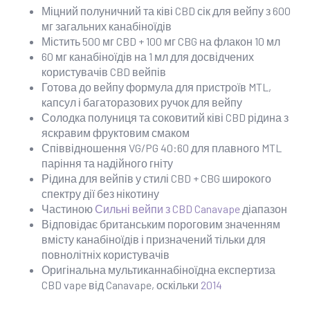
Міцний полуничний та ківі CBD сік для вейпу з 600
мг загальних канабіноїдів
Містить 500 мг CBD + 100 мг CBG на флакон 10 мл
60 мг канабіноїдів на 1 мл для досвідчених
користувачів CBD вейпів
Готова до вейпу формула для пристроїв MTL,
капсул і багаторазових ручок для вейпу
Солодка полуниця та соковитий ківі CBD рідина з
яскравим фруктовим смаком
Співвідношення VG/PG 40:60 для плавного MTL
паріння та надійного гніту
Рідина для вейпів у стилі CBD + CBG широкого
спектру дії без нікотину
Частиною
Сильні вейпи з CBD Canavape
діапазон
Відповідає британським пороговим значенням
вмісту канабіноїдів і призначений тільки для
повнолітніх користувачів
Оригінальна мультиканнабіноїдна експертиза
CBD vape від Canavape, оскільки
2014