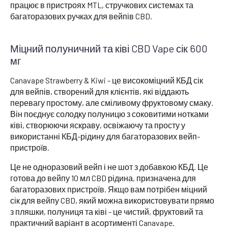
працює в пристроях MTL, стручкових системах та
багаторазових ручках для вейпів CBD.
Міцний полуничний та ківі CBD Vape сік 600
мг
Canavape Strawberry & Kiwi - це високоміцний КБД сік
для вейпів, створений для клієнтів, які віддають
перевагу простому, але сміливому фруктовому смаку.
Він поєднує солодку полуницю з соковитими нотками
ківі, створюючи яскраву, освіжаючу та просту у
використанні КБД-рідину для багаторазових вейп-
пристроїв.
Це не одноразовий вейп і не шот з добавкою КБД. Це
готова до вейпу 10 мл CBD рідина, призначена для
багаторазових пристроїв. Якщо вам потрібен міцний
сік для вейпу CBD, який можна використовувати прямо
з пляшки, полуниця та ківі - це чистий, фруктовий та
практичний варіант в асортименті Canavape.