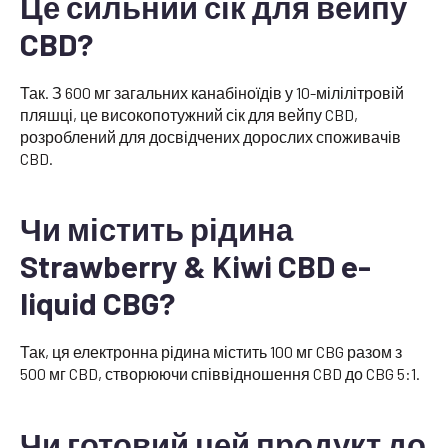
Це сильний сік для вейпу
CBD?
Так. З 600 мг загальних канабіноїдів у 10-мілілітровій
пляшці, це високопотужний сік для вейпу CBD,
розроблений для досвідчених дорослих споживачів
CBD.
Чи містить рідина
Strawberry & Kiwi CBD e-
liquid CBG?
Так, ця електронна рідина містить 100 мг CBG разом з
500 мг CBD, створюючи співвідношення CBD до CBG 5:1.
Чи готовий цей продукт до