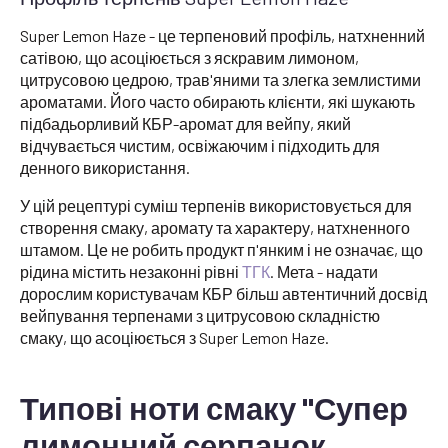
Super Lemon Haze - це терпеновий профіль, натхненний
сатівою, що асоціюється з яскравим лимоном,
цитрусовою цедрою, трав'яними та злегка землистими
ароматами. Його часто обирають клієнти, які шукають
підбадьорливий КБР-аромат для вейпу, який
відчувається чистим, освіжаючим і підходить для
денного використання.
У цій рецептурі суміш терпенів використовується для
створення смаку, аромату та характеру, натхненного
штамом. Це не робить продукт п'янким і не означає, що
рідина містить незаконні рівні
ТГК
. Мета - надати
дорослим користувачам КБР більш автентичний досвід
вейпування терпенами з цитрусовою складністю
смаку, що асоціюється з Super Lemon Haze.
Типові ноти смаку "Супер
лимонний серпанок