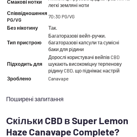
Смакові нотки
легкі земляні ноти
Співвідношення
70:30 PG/VG
PG/VG
Без нікотину
Так.
Багаторазові вейп-ручки,
Тип пристрою
багаторазові капсули та сумісні
баки для рідини
Дорослі користувачі вейпів CBD
Підходить для
шукають високоміцну терпенову
рідину CBD, що піднімає настрій
Зроблено
Canavape
Поширені запитання
Скільки CBD в Super Lemon
Haze Canavape Complete?