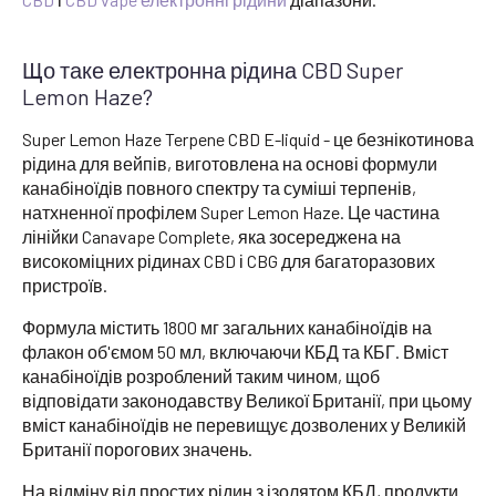
Що таке електронна рідина CBD Super
Lemon Haze?
Super Lemon Haze Terpene CBD E-liquid - це безнікотинова
рідина для вейпів, виготовлена на основі формули
канабіноїдів повного спектру та суміші терпенів,
натхненної профілем Super Lemon Haze. Це частина
лінійки Canavape Complete, яка зосереджена на
високоміцних рідинах CBD і CBG для багаторазових
пристроїв.
Формула містить 1800 мг загальних канабіноїдів на
флакон об'ємом 50 мл, включаючи КБД та КБГ. Вміст
канабіноїдів розроблений таким чином, щоб
відповідати законодавству Великої Британії, при цьому
вміст канабіноїдів не перевищує дозволених у Великій
Британії порогових значень.
На відміну від простих рідин з ізолятом КБД, продукти