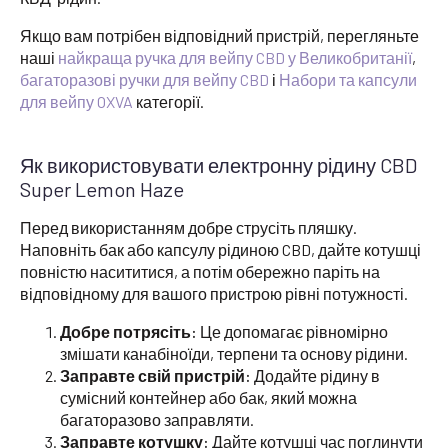
Якщо вам потрібен відповідний пристрій, перегляньте
наші
найкраща ручка для вейпу CBD у Великобританії
,
багаторазові ручки для вейпу CBD
і
Набори та капсули
для вейпу OXVA
категорії.
Як використовувати електронну рідину CBD
Super Lemon Haze
Перед використанням добре струсіть пляшку.
Наповніть бак або капсулу рідиною CBD, дайте котушці
повністю насититися, а потім обережно паріть на
відповідному для вашого пристрою рівні потужності.
Добре потрясіть:
Це допомагає рівномірно
змішати канабіноїди, терпени та основу рідини.
Заправте свій пристрій:
Додайте рідину в
сумісний контейнер або бак, який можна
багаторазово заправляти.
Заправте котушку:
Дайте котушці час поглинути