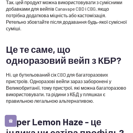
Так, цей продукт можна використовувати з сумісними
добавками для вейпів Canavape CBD і CBG, якщо
потрібна додаткова міцність або кастомізація.
Ретельно збовтайте після додавання будь-якої сумісної
суміші.
Це те саме, що
одноразовий вейп з КБР?
Ні, це бутильований сік CBD для багаторазових
пристроїв. Одноразові вейпи зараз заборонені у
Великобританії, тому пристрої, які можна багаторазово
використовувати, та рідини з КБД у пляшках є
правильною легальною альтернативою.
Super Lemon Haze - це
індика чи сатіва профіль?