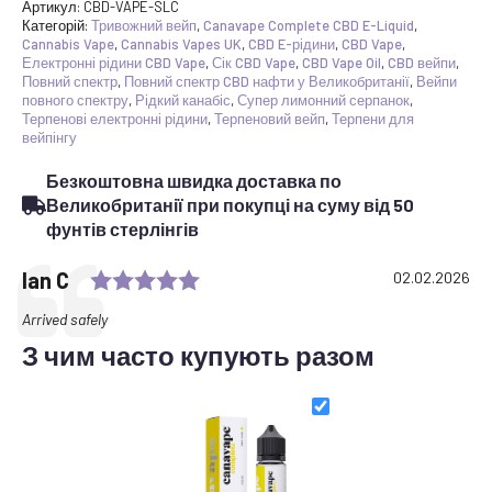
CBD
Артикул:
CBD-VAPE-SLC
E
Категорій:
Тривожний вейп
,
Canavape Complete CBD E-Liquid
,
Liquid
Cannabis Vape
,
Cannabis Vapes UK
,
CBD E-рідини
,
CBD Vape
,
1800mg
Електронні рідини CBD Vape
,
Сік CBD Vape
,
CBD Vape Oil
,
CBD вейпи
,
50ml
Повний спектр
,
Повний спектр CBD нафти у Великобританії
,
Вейпи
кількість
повного спектру
,
Рідкий канабіс
,
Супер лимонний серпанок
,
Терпенові електронні рідини
,
Терпеновий вейп
,
Терпени для
вейпінгу
Безкоштовна швидка доставка по
Великобританії при покупці на суму від 50
фунтів стерлінгів
Rating: 5.0 out of 5 stars
Testimonial
Автор:
Ian C
Побачення:
02.02.2026
Текст:
Arrived safely
З чим часто купують разом