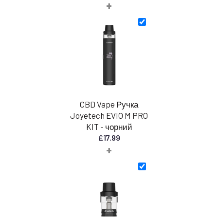
+
цін:
від
30,00
до
45,00
фунтів
стерлінгів
CBD Vape Ручка
Joyetech EVIO M PRO
KIT - чорний
£
17.99
+