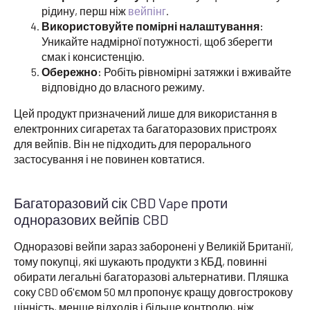
рідину, перш ніж
вейпінг
.
Використовуйте помірні налаштування:
Уникайте надмірної потужності, щоб зберегти
смак і консистенцію.
Обережно:
Робіть рівномірні затяжки і вживайте
відповідно до власного режиму.
Цей продукт призначений лише для використання в
електронних сигаретах та багаторазових пристроях
для вейпів. Він не підходить для перорального
застосування і не повинен ковтатися.
Багаторазовий сік CBD Vape проти
одноразових вейпів CBD
Одноразові вейпи зараз заборонені у Великій Британії,
тому покупці, які шукають продукти з КБД, повинні
обирати легальні багаторазові альтернативи. Пляшка
соку CBD об'ємом 50 мл пропонує кращу довгострокову
цінність, менше відходів і більше контролю, ніж