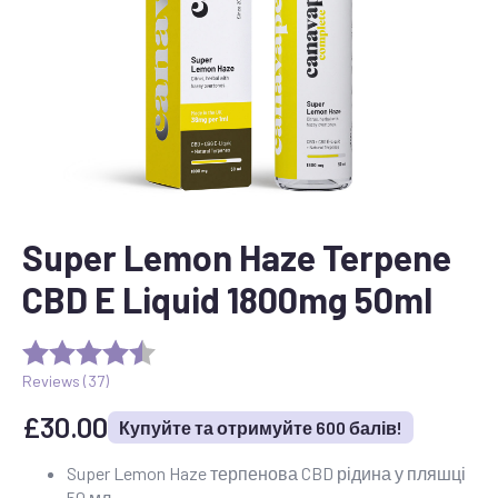
Super Lemon Haze Terpene
CBD E Liquid 1800mg 50ml
Reviews (
37
)
£
30.00
Купуйте та отримуйте 600 балів!
Super Lemon Haze терпенова CBD рідина у пляшці
50 мл