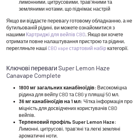
лимонними, цитрусовими, трав'яними та
земляними нотами, що піднімає настрій
Якщо ви віддаєте перевагу готовому обладнанню, а не
бутильованій рідині, ви можете ознайомитися з
нашими
Картриджі для вейпів CBD
. Якщо ви хочете
отримати повне налаштування пристрою та рідини,
перегляньте наші
CBD vape стартовий набір
категорії.
Ключові переваги Super Lemon Haze
Canavape Complete
1800 мг загальних канабіноїдів:
Високоміцна
рідина для вейпу CBD та CBG у пляшці 50 мл.
36 мг канабіноїдів на 1 мл:
Чітка інформація про
міцність для досвідчених користувачів CBD
вейпів.
Терпеновий профіль Super Lemon Haze:
Лимонні, цитрусові, трав'яні та легкі земляні
ароматичні ноти.