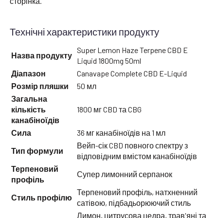
сторінка.
Технічні характеристики продукту
Super Lemon Haze Terpene CBD E
Назва продукту
Liquid 1800mg 50ml
Діапазон
Canavape Complete CBD E-Liquid
Розмір пляшки
50 мл
Загальна
кількість
1800 мг CBD та CBG
канабіноїдів
Сила
36 мг канабіноїдів на 1 мл
Вейп-сік CBD повного спектру з
Тип формули
відповідним вмістом канабіноїдів
Терпеновий
Супер лимонний серпанок
профіль
Терпеновий профіль, натхненний
Стиль профілю
сатівою, підбадьорюючий стиль
Лимон, цитрусова цедра, трав'яні та