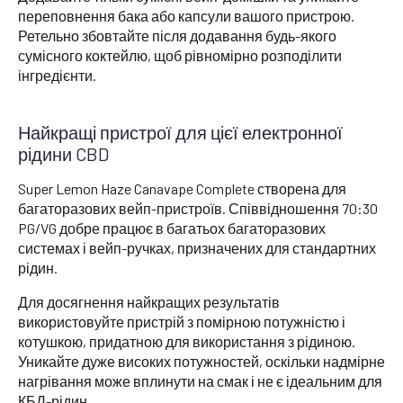
переповнення бака або капсули вашого пристрою.
Ретельно збовтайте після додавання будь-якого
сумісного коктейлю, щоб рівномірно розподілити
інгредієнти.
Найкращі пристрої для цієї електронної
рідини CBD
Super Lemon Haze Canavape Complete створена для
багаторазових вейп-пристроїв. Співвідношення 70:30
PG/VG добре працює в багатьох багаторазових
системах і вейп-ручках, призначених для стандартних
рідин.
Для досягнення найкращих результатів
використовуйте пристрій з помірною потужністю і
котушкою, придатною для використання з рідиною.
Уникайте дуже високих потужностей, оскільки надмірне
нагрівання може вплинути на смак і не є ідеальним для
КБД-рідин.