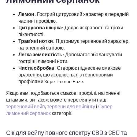
Лемон:
Гострий цитрусовий характер в передній
частині профілю.
Цитрусова шкірка:
Додає яскравості та трохи
пікантності.
Трав'яні нотки:
Підтримує терпеновий характер,
натхненний сатівою.
Легка землистість:
Допомагає збалансувати
гостріші лимонні ноти.
Чиста обробка:
Створює піднесене смакове
враження, що асоціюється з терпеновими
профілями Super Lemon Haze.
Якщо вам подобаються смакові профілі, натхненні
штамами, ви також можете переглянути наші
терпеновий вейп
,
терпени для вейпінгу
і
Супер
лимонний серпанок
категорії.
Сік для вейпу повного спектру CBD з CBD та