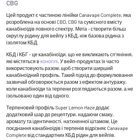
CBG
Цей продукт є частиною лінійки Canavape Complete, яка
розроблена на основі CBD, CBG та сумісного вмісту
канабіноїдів повного спектру. Мета - створити більш
округлу рідину для вейпу з КБД, ніж базова рідина з
ізолятом КБД.
КБД і КБГ - це канабіноїди, що не викликають сп'яніння,
які містяться в
коноплі
. У вейп-продуктах їх часто
використовують разом, щоб створити ширший
канабіноїдний профіль. Такий підхід до формулювання
зазвичай обговорюється разом з ефектом антуражу,
коли канабіноїди та терпени розглядаються разом, а не
ізольовано один від одного.
Терпеновий профіль Super Lemon Haze додає
додатковий шар до рецептури, надаючи смаку,
аромату та ідентичності, натхненної штамом. Це
поєднання канабіноїдів і терпенів відрізняє Canavape
Complete від стандартних КБД рідин для вейпів.