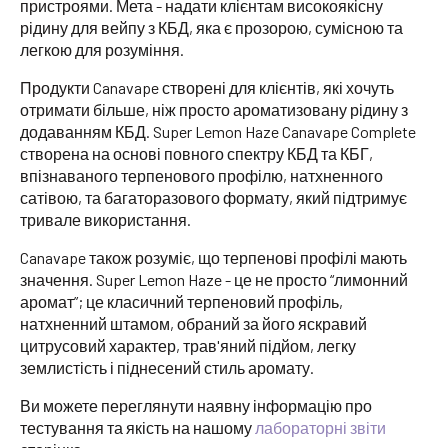
пристроями. Мета - надати клієнтам високоякісну
рідину для вейпу з КБД, яка є прозорою, сумісною та
легкою для розуміння.
Продукти Canavape створені для клієнтів, які хочуть
отримати більше, ніж просто ароматизовану рідину з
додаванням КБД. Super Lemon Haze Canavape Complete
створена на основі повного спектру КБД та КБГ,
впізнаваного терпенового профілю, натхненного
сатівою, та багаторазового формату, який підтримує
тривале використання.
Canavape також розуміє, що терпенові профілі мають
значення. Super Lemon Haze - це не просто “лимонний
аромат”; це класичний терпеновий профіль,
натхненний штамом, обраний за його яскравий
цитрусовий характер, трав'яний підйом, легку
землистість і піднесений стиль аромату.
Ви можете переглянути наявну інформацію про
тестування та якість на нашому
лабораторні звіти