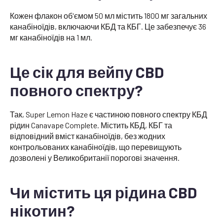
Кожен флакон об'ємом 50 мл містить 1800 мг загальних
канабіноїдів, включаючи КБД та КБГ. Це забезпечує 36
мг канабіноїдів на 1 мл.
Це сік для вейпу CBD
повного спектру?
Так, Super Lemon Haze є частиною повного спектру КБД
рідин Canavape Complete. Містить КБД, КБГ та
відповідний вміст канабіноїдів, без жодних
контрольованих канабіноїдів, що перевищують
дозволені у Великобританії порогові значення.
Чи містить ця рідина CBD
нікотин?