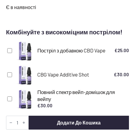
Є в наявності
Комбінуйте з високоміцним пострілом!
Постріл з добавкою CBD Vape
£
25.00
CBG Vape Additive Shot
£
30.00
Повний спектр вейп-домішок для
вейпу
£
30.00
Super
Lemon
Додати До Кошика
Haze
Terpene