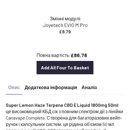
Змінні модулі
Joyetech EVIO M Pro
£
8.79
£86.78
Повна вартість:
Add All Four To Basket
Опис
Додаткова інформація
Аналіз
Super Lemon Haze Terpene CBD E Liquid 1800mg 50ml
це високоміцний КБД сік з повним спектром дії з лінійки
Canavape Complete. Створена для багаторазових вейп-
ручок і капсульних систем, ця рідина об'ємом 50 мл