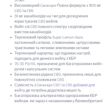
Високоміцний Canavape Повна формула з 1800 мг
CBD та CBG
36 мг канабіноїдів на 1 мл для досвідчених
користувачів CBD вейпів
Вейп-сік CBD повного спектру з відповідним
вмістом канабіноїдів
Терпеновий профіль Super Lemon Haze,
натхненний сатівою, з лимонними, цитрусовими,
трав'яними та легкими земляними нотами
Терпеновий характер, що піднімає настрій,
підходить для денного вейпу з КБР
70:30 PG/VG, призначене для багаторазових вейп-
ручок і капсульних систем
Безнікотинова рідина CBD, призначена лише для
повнолітніх споживачів CBD
Сумісність з Canavape
CBD та CBG добавки для
вейпу
де потрібна додаткова міцність
Багаторазова альтернатива одноразовим КБР
вейпам, які зараз є незаконними у Великобританії