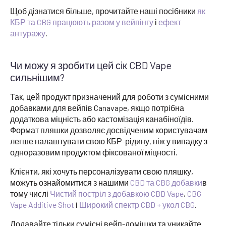
Щоб дізнатися більше, прочитайте наші посібники
як
КБР та CBG працюють разом у вейпінгу
і
ефект
антуражу
.
Чи можу я зробити цей сік CBD Vape
сильнішим?
Так, цей продукт призначений для роботи з сумісними
добавками для вейпів Canavape, якщо потрібна
додаткова міцність або кастомізація канабіноїдів.
Формат пляшки дозволяє досвідченим користувачам
легше налаштувати свою КБР-рідину, ніж у випадку з
одноразовим продуктом фіксованої міцності.
Клієнти, які хочуть персоналізувати свою пляшку,
можуть ознайомитися з нашими
CBD та CBG добавки
в
тому числі
Чистий постріл з добавкою CBD Vape
,
CBG
Vape Additive Shot
і
Широкий спектр CBD + укол CBG
.
Додавайте тільки сумісні вейп-домішки та уникайте