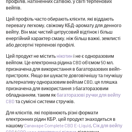
профілів, натхненних сатівою, у світі терпенових
вейпів.
Цей профіль часто обирають клієнти, які віддають
перевагу легкому, свіжому КБД-аромату для денного
вейпу. Він має чистий цитрусовий відтінок і більш
енергійний характер смаку, ніж більш важкі, землисті
або десертні терпенові профілі.
Цей продукт не містить
нікотин
і не є одноразовим
вейпом. Це електронна рідина CBD об'ємом 50 мл,
призначена для використання в багаторазових вейп-
пристроях. Якщо ви шукаєте довговічнішу та гнучкішу
альтернативу одноразовим вейпам CBD, ця пляшка
призначена для використання з багаторазовим
обладнанням, таким як
багаторазові ручки для вейпу
CBD
та сумісні системи стручків.
Для клієнтів, які порівнюють різні формати
електронних рідин КБР, цей продукт знаходиться в
нашому
Canavape Complete CBD E-Liquid
,
Сік для вейпу
CBD
і
CBD vape електронні рідини
діапазони.