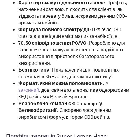
Характер смаку піднесеного стилю:
Профіль,
натхненний сатівою, підходить для клієнтів, які
віддають перевагу більш яскравим денним CBD-
ароматам вейпів.
Формула повного спектру дії:
Включає CBD,
CBG та відповідний вміст малих канабіноїдів.
70:30 співвідношення PG/VG:
Розроблено для
забезпечення смаку, консистенції та надійного
використання в пристроях багаторазового
використання.
Без нікотину:
Призначений для повнолітніх
споживачів КБР, а не для заміни нікотину.
Формат, який можна поповнювати:
A
законний
, довговічна альтернатива одноразовим
КБД вейпам у Великій Британії.
Розроблено компанією Canavape у
Великобританії:
Створено досвідченим
виробником і формулятором CBD вейпів.
Профіль терпенів Super Lemon Haze