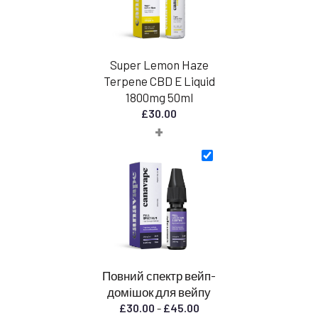
Super Lemon Haze
Terpene CBD E Liquid
1800mg 50ml
£
30.00
+
Повний спектр вейп-
домішок для вейпу
Діапазон
£
30.00
-
£
45.00