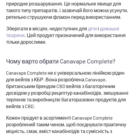
природне розшарування. Це нормальне явище для
такого типу препаратів, і зазвичай його можна усунути,
ретельно струшуючи флакон перед використанням.
Зберігати в місцях, недоступних для
діти
і
домашні
тварини
. Цей продукт призначений для використання
тільки дорослими.
Чому варто обрати Canavape Complete?
Canavape Complete не є універсальною лінійкою рідин
для вейпів з КБР. Вона розроблена Canavape,
британським брендом CBD вейпів з багаторічним
досвідом у розробці рецептур канабіноїдів, змішуванні
терпенів та виробництві багаторазових продуктів для
вейпів з CBD.
Кожен продукт в асортименті Canavape Complete
розроблений таким чином, щоб поєднувати практичну
міцність, смак, вміст канабіноїдів та сумісність з