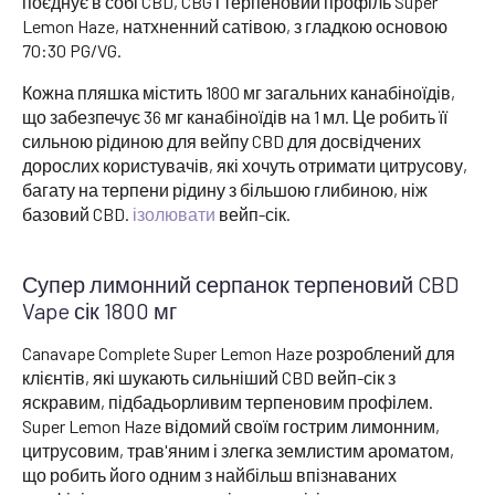
поєднує в собі CBD, CBG і терпеновий профіль Super
Lemon Haze, натхненний сатівою, з гладкою основою
70:30 PG/VG.
Кожна пляшка містить 1800 мг загальних канабіноїдів,
що забезпечує 36 мг канабіноїдів на 1 мл. Це робить її
сильною рідиною для вейпу CBD для досвідчених
дорослих користувачів, які хочуть отримати цитрусову,
багату на терпени рідину з більшою глибиною, ніж
базовий CBD.
ізолювати
вейп-сік.
Супер лимонний серпанок терпеновий CBD
Vape сік 1800 мг
Canavape Complete Super Lemon Haze розроблений для
клієнтів, які шукають сильніший CBD вейп-сік з
яскравим, підбадьорливим терпеновим профілем.
Super Lemon Haze відомий своїм гострим лимонним,
цитрусовим, трав'яним і злегка землистим ароматом,
що робить його одним з найбільш впізнаваних