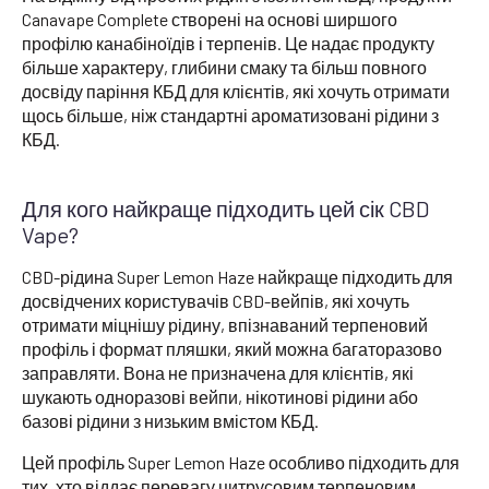
Canavape Complete створені на основі ширшого
профілю канабіноїдів і терпенів. Це надає продукту
більше характеру, глибини смаку та більш повного
досвіду паріння КБД для клієнтів, які хочуть отримати
щось більше, ніж стандартні ароматизовані рідини з
КБД.
Для кого найкраще підходить цей сік CBD
Vape?
CBD-рідина Super Lemon Haze найкраще підходить для
досвідчених користувачів CBD-вейпів, які хочуть
отримати міцнішу рідину, впізнаваний терпеновий
профіль і формат пляшки, який можна багаторазово
заправляти. Вона не призначена для клієнтів, які
шукають одноразові вейпи, нікотинові рідини або
базові рідини з низьким вмістом КБД.
Цей профіль Super Lemon Haze особливо підходить для
тих, хто віддає перевагу цитрусовим терпеновим