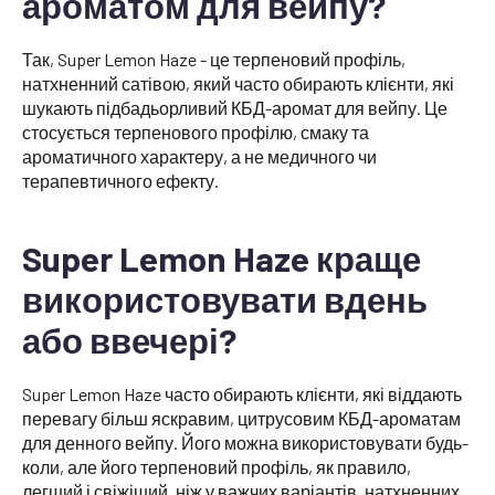
ароматом для вейпу?
Так, Super Lemon Haze - це терпеновий профіль,
натхненний сатівою, який часто обирають клієнти, які
шукають підбадьорливий КБД-аромат для вейпу. Це
стосується терпенового профілю, смаку та
ароматичного характеру, а не медичного чи
терапевтичного ефекту.
Super Lemon Haze краще
використовувати вдень
або ввечері?
Super Lemon Haze часто обирають клієнти, які віддають
перевагу більш яскравим, цитрусовим КБД-ароматам
для денного вейпу. Його можна використовувати будь-
коли, але його терпеновий профіль, як правило,
легший і свіжіший, ніж у важчих варіантів, натхненних