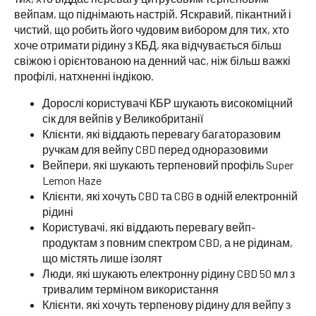
вейпам, що піднімають настрій. Яскравий, пікантний і
чистий, що робить його чудовим вибором для тих, хто
хоче отримати рідину з КБД, яка відчувається більш
свіжою і орієнтованою на денний час, ніж більш важкі
профілі, натхненні індікою.
Дорослі користувачі КБР шукають високоміцний
сік для вейпів у Великобританії
Клієнти, які віддають перевагу багаторазовим
ручкам для вейпу CBD перед одноразовими
Вейпери, які шукають терпеновий профіль Super
Lemon Haze
Клієнти, які хочуть CBD та CBG в одній електронній
рідині
Користувачі, які віддають перевагу вейп-
продуктам з повним спектром CBD, а не рідинам,
що містять лише ізолят
Люди, які шукають електронну рідину CBD 50 мл з
тривалим терміном використання
Клієнти, які хочуть терпенову рідину для вейпу з