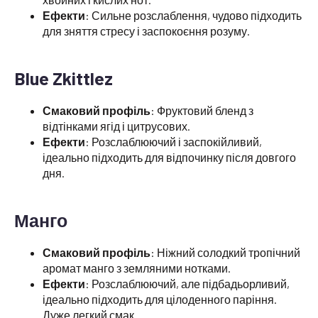
Ефекти
: Сильне розслаблення, чудово підходить
для зняття стресу і заспокоєння розуму.
Blue Zkittlez
Смаковий профіль
: Фруктовий бленд з
відтінками ягід і цитрусових.
Ефекти
: Розслаблюючий і заспокійливий,
ідеально підходить для відпочинку після довгого
дня.
Манго
Смаковий профіль
: Ніжний солодкий тропічний
аромат манго з земляними нотками.
Ефекти
: Розслаблюючий, але підбадьорливий,
ідеально підходить для цілоденного паріння.
Дуже легкий смак.