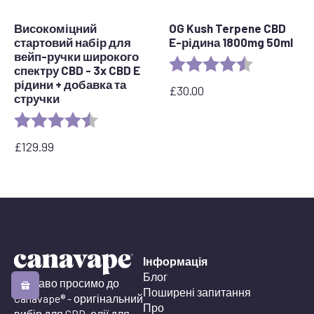
Високоміцний
OG Kush Terpene CBD
стартовий набір для
E-рідина 1800mg 50ml
вейп-ручки широкого
Рейтинг:
4.6 з 5 зірок
спектру CBD - 3x CBD E
рідини + добавка та
£
30.00
стручки
Рейтинг:
4.5 out of 5 stars
£
129.99
Інформація
Блог
Ласкаво просимо до
Поширені запитання
Canavape® - оригінальний
Про
вибір для CBD, олії для