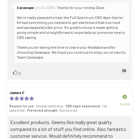
Reply
Canavape
:
Thanks for your review, Dave.
(20.04.2026)
from:
We’re really pleased to hear the Full Spectrum CBD Vape Starter
Kit had everything you needed to get started and that it arrived
well packaged at a fair price. It’s great to know it made getting
going simple and straightforward, especially as someone new to
CBD vaping.
Thank you for taking the time to share your feedback and for
choosing Canavape. We hope you continue to enjoy our products.
Team Canavape.
Vote
vote(s)
0
up
Review
James C
Review
author:
date:
Verified
Review
rating:
BUYER
Reason for use
: General wellbeing
CBD vape experience
: I’ve
5.0
Purch
used a few
Preferred strength
: Not sure yet
out
date:
of
Review
Excellent products. Seems like really great quality
5
stars
text:
compared to a lot of stuff you find online. Also fantastic
customer service. Would definitely recommend to