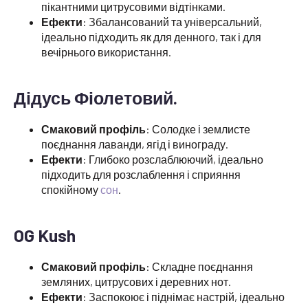
пікантними цитрусовими відтінками.
Ефекти
: Збалансований та універсальний,
ідеально підходить як для денного, так і для
вечірнього використання.
Дідусь Фіолетовий.
Смаковий профіль
: Солодке і землисте
поєднання лаванди, ягід і винограду.
Ефекти
: Глибоко розслаблюючий, ідеально
підходить для розслаблення і сприяння
спокійному
сон
.
OG Kush
Смаковий профіль
: Складне поєднання
земляних, цитрусових і деревних нот.
Ефекти
: Заспокоює і піднімає настрій, ідеально