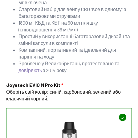
мг включена
Стартовий набір для вейпу CBD "все в одному" з
багаторазовими стручками
1800 мг КБД та КБГ на 50 мл пляшку
(співвідношення 36 мг/мл)
Простий у використанні багаторазовий дизайн та
змінні капсули в комплекті
Компактний, портативний та ідеальний для
паріння на ходу
Зроблено у Великобританії, протестовано та
довіряють
з 2014 року
Joyetech EVIO M Pro Kit
Оберіть свій колір: синій, карбоновий, зелений або
класичний чорний.