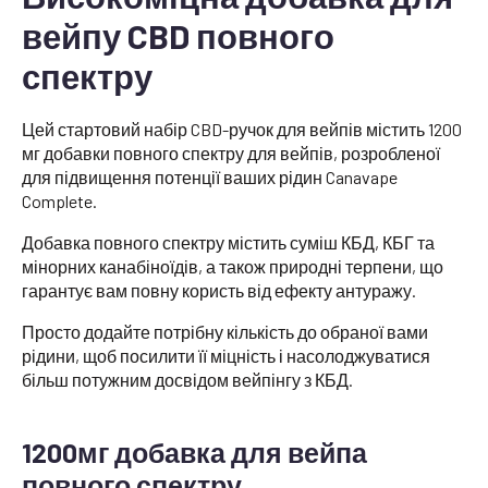
вейпу CBD повного
спектру
Цей стартовий набір CBD-ручок для вейпів містить 1200
мг добавки повного спектру для вейпів, розробленої
для підвищення потенції ваших рідин Canavape
Complete.
Добавка повного спектру містить суміш КБД, КБГ та
мінорних канабіноїдів, а також природні терпени, що
гарантує вам повну користь від ефекту антуражу.
Просто додайте потрібну кількість до обраної вами
рідини, щоб посилити її міцність і насолоджуватися
більш потужним досвідом вейпінгу з КБД.
1200мг добавка для вейпа
повного спектру