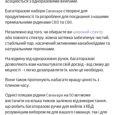
асоціюється з одноразовими вейпами.
Багаторазові набори Canavape створені для
продуктивності та розроблені для поєднання з нашими
преміальними рідинами CBD та CBG.
Незалежно від того, чи обираєте ви
широкий спектр
або повного спектру, кожна затяжка забезпечує чистий,
стабільний пар, насичений активними канабіноїдами та
натуральними терпенами.
На відміну від одноразових ручок, багаторазові
дозволяють вам налаштувати свій досвід - від смаку до
міцності - і легко дозаправляти їх, коли це необхідно.
Вони також пропонують набагато кращу цінність з
плином часу.
Однієї пляшки рідини Canavape на 50 мл може
вистачити на кілька тижнів залежно від використання,
що робить багаторазові ручки для вейпів з КБД
розумнішим вибором як для вашого гаманця, так і для