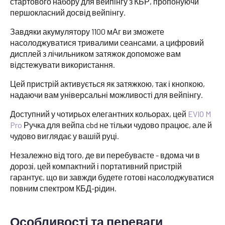
стартового набору для вейпінгу з КБР, пропонуючи
першокласний досвід вейпінгу.
Завдяки акумулятору 1100 мАг ви зможете
насолоджуватися тривалими сеансами, а цифровий
дисплей з лічильником затяжок допоможе вам
відстежувати використання.
Цей пристрій активується як затяжкою, так і кнопкою,
надаючи вам універсальні можливості для вейпінгу.
Доступний у чотирьох елегантних кольорах, цей
EVIO M
Pro
Ручка для вейпа cbd не тільки чудово працює, але й
чудово виглядає у вашій руці.
Незалежно від того, де ви перебуваєте - вдома чи в
дорозі, цей компактний і портативний пристрій
гарантує, що ви завжди будете готові насолоджуватися
повним спектром КБД-рідин.
Особливості та переваги