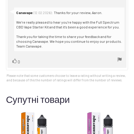
stars
text:
Reply
Canavape
:
Thanks for your review, Aaron.
(12.02.2026)
from:
We’re really pleased to hear you’re happy with the Full Spectrum
CBD Vape Starter Kit and that it’s been a good experience for you.
Thank you for taking the time to share your feedback and for
choosing Canavape. We hope you continue to enjoy our products.
Team Canavape.
Vote
vote(s)
0
up
Please note that some customers choose to leave a rating without writing a review,
and because of this the number of ratings will differ from the number of reviews.
Супутні товари