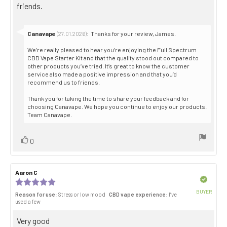
friends.
Reply
Canavape
:
Thanks for your review, James.
(27.01.2026)
from:
We’re really pleased to hear you’re enjoying the Full Spectrum
CBD Vape Starter Kit and that the quality stood out compared to
other products you’ve tried. It’s great to know the customer
service also made a positive impression and that you’d
recommend us to friends.
Thank you for taking the time to share your feedback and for
choosing Canavape. We hope you continue to enjoy our products.
Team Canavape.
Vote
vote(s)
0
up
Review
Aaron C
Review
author:
date:
Verified
Review
rating:
BUYER
Reason for use
: Stress or low mood
CBD vape experience
: I’ve
5.0
Purch
used a few
out
date:
of
Review
Very good
5