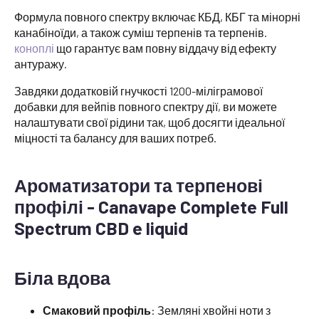
Формула повного спектру включає КБД, КБГ та мінорні
канабіноїди, а також суміш терпенів та терпенів.
коноплі
що гарантує вам повну віддачу від ефекту
антуражу.
Завдяки додатковій гнучкості 1200-міліграмової
добавки для вейпів повного спектру дії, ви можете
налаштувати свої рідини так, щоб досягти ідеальної
міцності та балансу для ваших потреб.
Ароматизатори та терпенові
профілі - Canavape Complete Full
Spectrum CBD e liquid
Біла вдова
Смаковий профіль
: Земляні хвойні ноти з