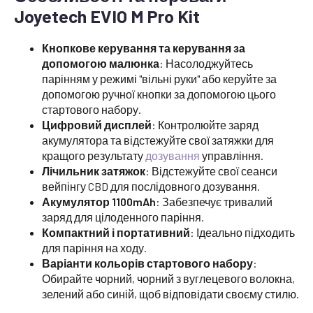
Joyetech EVIO M Pro Kit
Кнопкове керування та керування за
допомогою малюнка
: Насолоджуйтесь
парінням у режимі "вільні руки" або керуйте за
допомогою ручної кнопки за допомогою цього
стартового набору.
Цифровий дисплей
: Контролюйте заряд
акумулятора та відстежуйте свої затяжки для
кращого результату
дозування
управління.
Лічильник затяжок
: Відстежуйте свої сеанси
вейпінгу CBD для послідовного дозування.
Акумулятор 1100mAh
: Забезпечує тривалий
заряд для цілоденного паріння.
Компактний і портативний
: Ідеально підходить
для паріння на ходу.
Варіанти кольорів стартового набору
:
Обирайте чорний, чорний з вуглецевого волокна,
зелений або синій, щоб відповідати своєму стилю.