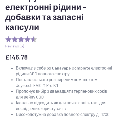
електронні рідини -
добавки та запасні
капсули
Reviews (
3
)
£
146.78
Включає в себе
3x Canavape Complete
електронні
рідини CBD повного спектру
Поставляється з розширеним комплектом
Joyetech EVIO M Pro Kit
Пропонує вибір з дванадцяти терпенових соків
для вейпу CBD
Ідеально підходить як для початківців, так і для
досвідчених користувачів
Високопотужна добавка повного спектру дії 1200