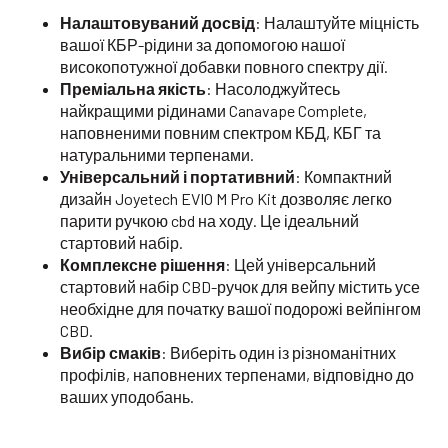
Налаштовуваний досвід
: Налаштуйте міцність
вашої КБР-рідини за допомогою нашої
високопотужної добавки повного спектру дії.
Преміальна якість
: Насолоджуйтесь
найкращими рідинами Canavape Complete,
наповненими повним спектром КБД, КБГ та
натуральними терпенами.
Універсальний і портативний
: Компактний
дизайн Joyetech EVIO M Pro Kit дозволяє легко
парити ручкою cbd на ходу. Це ідеальний
стартовий набір.
Комплексне рішення
: Цей універсальний
стартовий набір CBD-ручок для вейпу містить усе
необхідне для початку вашої подорожі вейпінгом
CBD.
Вибір смаків
: Виберіть один із різноманітних
профілів, наповнених терпенами, відповідно до
ваших уподобань.