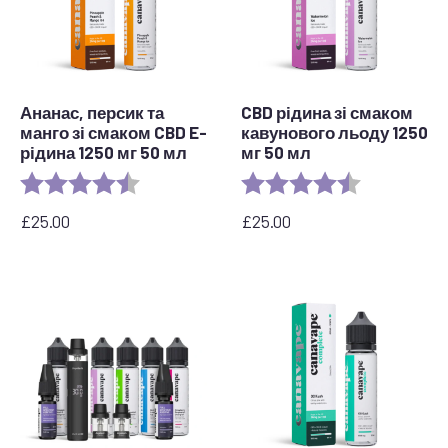
Ананас, персик та
CBD рідина зі смаком
манго зі смаком CBD E-
кавунового льоду 1250
рідина 1250 мг 50 мл
мг 50 мл
Рейтинг:
4.7 out of 5 stars
Рейтинг:
4.7 out of 5 
£
25.00
£
25.00