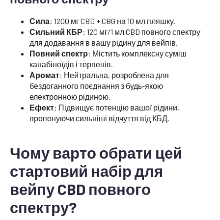
Сила
: 1200 мг CBD + CBG на 10 мл пляшку.
Сильний КБР
: 120 мг/1 мл CBD повного спектру
для додавання в вашу рідину для вейпів.
Повний спектр
: Містить комплексну суміш
канабіноїдів і терпенів.
Аромат
: Нейтральна, розроблена для
бездоганного поєднання з будь-якою
електронною рідиною.
Ефект
: Підвищує потенцію вашої рідини,
пропонуючи сильніші відчуття від КБД.
Чому варто обрати цей
стартовий набір для
вейпу CBD повного
спектру?