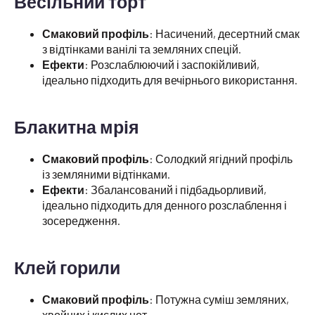
Весільний торт
Смаковий профіль
: Насичений, десертний смак
з відтінками ванілі та земляних спецій.
Ефекти
: Розслаблюючий і заспокійливий,
ідеально підходить для вечірнього використання.
Блакитна мрія
Смаковий профіль
: Солодкий ягідний профіль
із земляними відтінками.
Ефекти
: Збалансований і підбадьорливий,
ідеально підходить для денного розслаблення і
зосередження.
Клей горили
Смаковий профіль
: Потужна суміш земляних,
хвойних і кислих нот.