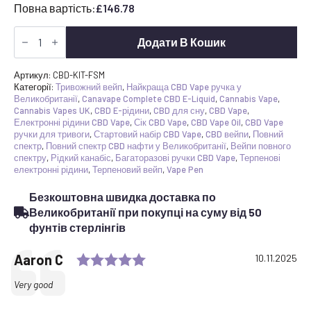
Повна вартість:
£
146.78
Стартовий
набір
Додати В Кошик
для
вейпа
CBD
Артикул:
CBD-KIT-FSM
повного
Категорії:
Тривожний вейп
,
Найкраща CBD Vape ручка у
спектру
Великобританії
,
Canavape Complete CBD E-Liquid
,
Cannabis Vape
,
-
Cannabis Vapes UK
,
CBD E-рідини
,
CBD для сну
,
CBD Vape
,
3x
Електронні рідини CBD Vape
,
Сік CBD Vape
,
CBD Vape Oil
,
CBD Vape
повні
ручки для тривоги
,
Стартовий набір CBD Vape
,
CBD вейпи
,
Повний
електронні
спектр
,
Повний спектр CBD нафти у Великобританії
,
Вейпи повного
рідини
спектру
,
Рідкий канабіс
,
Багаторазові ручки CBD Vape
,
Терпенові
-
електронні рідини
,
Терпеновий вейп
,
Vape Pen
добавки
та
Безкоштовна швидка доставка по
запасні
капсули
Великобританії при покупці на суму від 50
кількість
фунтів стерлінгів
Rating: 5.0 out of 5 stars
Testimonial
Автор:
Aaron C
Побачення:
10.11.2025
Текст:
Very good