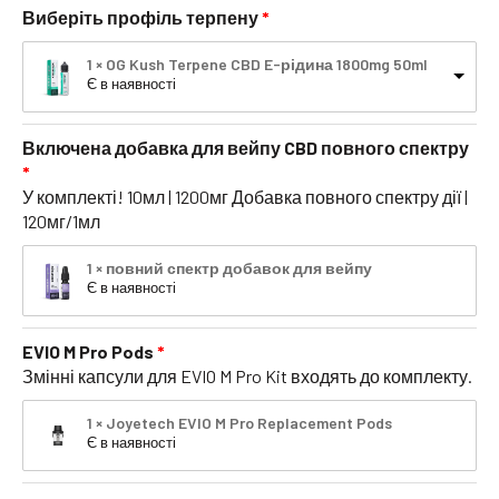
Виберіть профіль терпену
1 × OG Kush Terpene CBD E-рідина 1800mg 50ml
Є в наявності
Включена добавка для вейпу CBD повного спектру
У комплекті! 10мл | 1200мг Добавка повного спектру дії |
120мг/1мл
1 × повний спектр добавок для вейпу
Є в наявності
EVIO M Pro Pods
Змінні капсули для EVIO M Pro Kit входять до комплекту.
1 × Joyetech EVIO M Pro Replacement Pods
Є в наявності