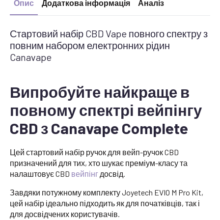
Опис
Додаткова інформація
Аналіз
Стартовий набір CBD Vape повного спектру з
повним набором електронних рідин
Canavape
Випробуйте найкраще в
повному спектрі вейпінгу
CBD з Canavape Complete
Цей стартовий набір ручок для вейп-ручок CBD
призначений для тих, хто шукає преміум-класу та
налаштовує CBD
вейпінг
досвід.
Завдяки потужному комплекту Joyetech EVIO M Pro Kit,
цей набір ідеально підходить як для початківців, так і
для досвідчених користувачів.