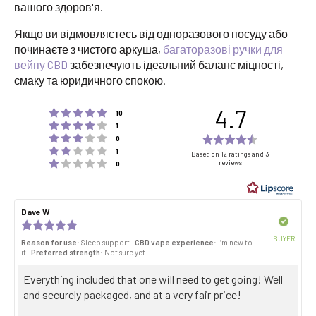
вашого здоров'я.
Якщо ви відмовляєтесь від одноразового посуду або
починаєте з чистого аркуша,
багаторазові ручки для
вейпу CBD
забезпечують ідеальний баланс міцності,
смаку та юридичного спокою.
4.7
Rating 5 out of 5 stars
votes
10
Rating 4 out of 5 stars
votes
1
Rating 3 out of 5 stars
Rating
votes
0
Rating 2 out of 5 stars
votes
4.7
1
Based on 12 ratings and 3
Rating 1 out of 5 stars
reviews
votes
0
out
of
5
Review
Dave W
Review
stars
author:
date:
Verified
Review
rating:
BUYER
Reason for use
: Sleep support
CBD vape experience
: I’m new to
5.0
Purch
it
Preferred strength
: Not sure yet
out
date:
of
Review
Everything included that one will need to get going! Well
5
stars
text:
and securely packaged, and at a very fair price!