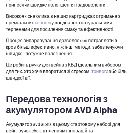
приносячи швидке полегшення і задоволення.
Високоякісна олива в наших картриджах отримана з
преміальних
коноплі
у поєднанні з натуральними
терпенами для посилення смаку та ефективності.
Процес випаровування дозволяє cbd потрапляти в
кров більш ефективно, ніж інші методи, забезпечуючи
швидке і потужне полегшення.
Це робить ручку для вейпа з КБД ідеальним вибором
для тих, хто хоче впоратися зі стресом,
тривога
або біль
швидкої дії.
Передова технологія з
акумулятором AVD Alpha
Акумулятор avd alpha в цьому стартовому наборі для
вейп-ручок cbd є втіленням інновацій та