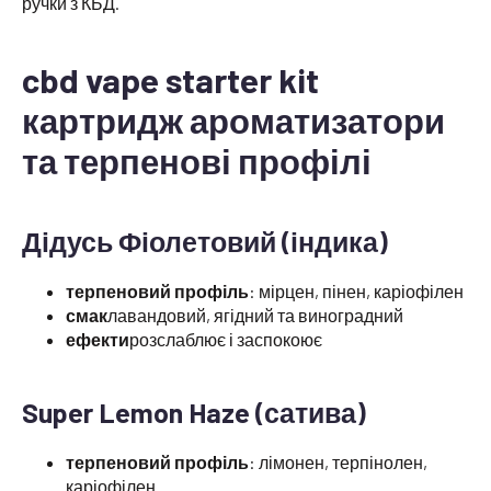
ручки з КБД.
cbd vape starter kit
картридж ароматизатори
та терпенові профілі
Дідусь Фіолетовий (індика)
терпеновий профіль
: мірцен, пінен, каріофілен
смак
лавандовий, ягідний та виноградний
ефекти
розслаблює і заспокоює
Super Lemon Haze (сатива)
терпеновий профіль
: лімонен, терпінолен,
каріофілен