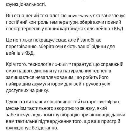
функціональності.
Він оснащений технологією powerwave, яка забезпечує
постійний контроль температури, зберігаючи повний
спектр терпенів у ваших картриджах для вейпів з КБД.
Це не тільки покращує смак, але й запобігає
перегріванню, зберігаючи якість вашої рідини для
вейпів з КБД.
Крім того, технологія no-burn™ гарантує, що справжній
смак нашого дистиляту та натуральних терпенів
залишається незаплямованим, що робить його
найкращим акумулятором для вейп-ручок з усіх
доступних на ринку.
Однією з визначних особливостей батареї avd alpha є
механізм тактильного зворотного зв'язку, який
забезпечує ледь помітну вібрацію при активації, даючи
вам тактильне підтвердження того, що ваш пристрій
функціонує бездоганно.