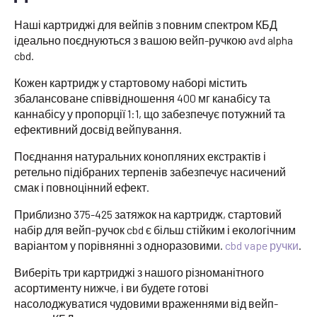
Наші картриджі для вейпів з повним спектром КБД
ідеально поєднуються з вашою вейп-ручкою avd alpha
cbd.
Кожен картридж у стартовому наборі містить
збалансоване співвідношення 400 мг канабісу та
каннабісу у пропорції 1:1, що забезпечує потужний та
ефективний досвід вейпування.
Поєднання натуральних конопляних екстрактів і
ретельно підібраних терпенів забезпечує насичений
смак і повноцінний ефект.
Приблизно 375-425 затяжок на картридж, стартовий
набір для вейп-ручок cbd є більш стійким і екологічним
варіантом у порівнянні з одноразовими.
cbd vape ручки
.
Виберіть три картриджі з нашого різноманітного
асортименту нижче, і ви будете готові
насолоджуватися чудовими враженнями від вейп-