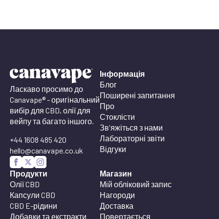
Інформація
Блог
Ласкаво просимо до
Поширені запитання
Canavape® - оригінальний
Про
вибір для CBD, олії для
Стоклісти
вейпу та багато іншого.
Зв'яжіться з нами
Лабораторні звіти
+44 1608 485 420
Відгуки
hello@canavape.co.uk
Продукти
Магазин
Олії CBD
Мій обліковий запис
Капсули CBD
Нагороди
CBD E-рідини
Доставка
Добавки та екстракти
Повертається