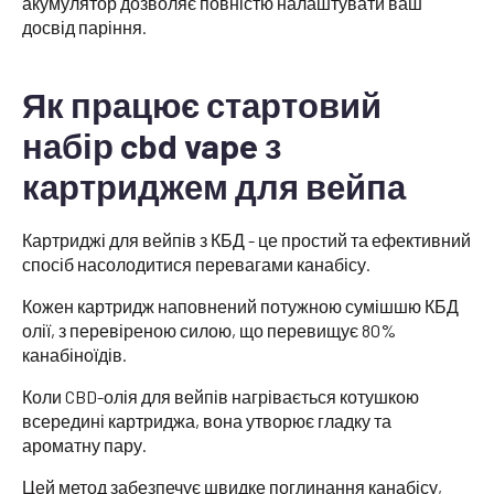
акумулятор дозволяє повністю налаштувати ваш
досвід паріння.
Як працює стартовий
набір cbd vape з
картриджем для вейпа
Картриджі для вейпів з КБД - це простий та ефективний
спосіб насолодитися перевагами канабісу.
Кожен картридж наповнений потужною сумішшю КБД
олії, з перевіреною силою, що перевищує 80%
канабіноїдів.
Коли CBD-олія для вейпів нагрівається котушкою
всередині картриджа, вона утворює гладку та
ароматну пару.
Цей метод забезпечує швидке поглинання канабісу,