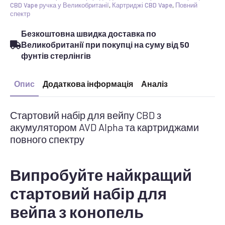
акумуляторів
CBD Vape ручка у Великобританії
,
Картриджі CBD Vape
,
Повний
AVD
спектр
Alpha
кількість
Безкоштовна швидка доставка по
Великобританії при покупці на суму від 50
фунтів стерлінгів
Опис
Додаткова інформація
Аналіз
Стартовий набір для вейпу CBD з
акумулятором AVD Alpha та картриджами
повного спектру
Випробуйте найкращий
стартовий набір для
вейпа з конопель