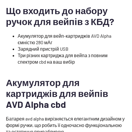
Що входить до набору
ручок для вейпів з КБД?
Акумулятор для вейп-картриджів AVD Alpha
ємністю 280 мАг
Зарядний пристрій USB
Три різних картриджа для вейпа з повним
спектром cbd на ваш вибір
Акумулятор для
картриджів для вейпів
AVD Alpha cbd
Батарея avd alpha вирізняється елегантним дизайном у
формі ручки, що робить її одночасно функціональною
та естетично привабливою.