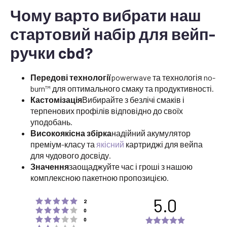
Чому варто вибрати наш
стартовий набір для вейп-
ручки cbd?
Передові технології
powerwave та технологія no-
burn™ для оптимального смаку та продуктивності.
Кастомізація
Вибирайте з безлічі смаків і
терпенових профілів відповідно до своїх
уподобань.
Високоякісна збірка
надійний акумулятор
преміум-класу та
якісний
картриджі для вейпа
для чудового досвіду.
Значення
заощаджуйте час і гроші з нашою
комплексною пакетною пропозицією.
5.0
Rating 5 out of 5 stars
votes
2
Rating 4 out of 5 stars
votes
0
Rating 3 out of 5 stars
Rating
votes
0