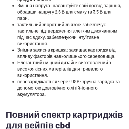
Змінна напруга: налаштуйте свій досвід паріння,
обравши напругу 2,6 В для смаку та 3,5 В для
пари.
тактильний зворотний зв'язок: забезпечує
тактильне підтвердження з легким дзижчанням
під час вдиху, забезпечуючи інтуїтивне
використання.
Знімна захисна кришка: захищає картридж від
впливу факторів навколишнього середовища.
Елегантний і міцний дизайн: виготовлений з
високоякісних матеріалів для тривалого
використання.
перезаряджається через USB: зручна зарядка за
допомогою довговічного літій-іонного
акумулятора.
Повний спектр картриджів
для вейпів cbd