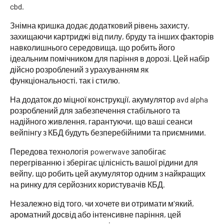
cbd.
Знімна кришка додає додатковий рівень захисту,
захищаючи картриджі від пилу, бруду та інших факторів
навколишнього середовища, що робить його
ідеальним помічником для паріння в дорозі. Цей набір
дійсно розроблений з урахуванням як
функціональності, так і стилю.
На додаток до міцної конструкції, акумулятор avd alpha
розроблений для забезпечення стабільного та
надійного живлення, гарантуючи, що ваші сеанси
вейпінгу з КБД будуть безперебійними та приємними.
Передова технологія powerwave запобігає
перегріванню і зберігає цілісність вашої рідини для
вейпу, що робить цей акумулятор одним з найкращих
на ринку для серйозних користувачів КБД.
Незалежно від того, чи хочете ви отримати м'який,
ароматний досвід або інтенсивне паріння, цей