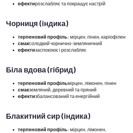
ефекти
розслабляє та покращує настрій
Чорниця (індика)
терпеновий профіль
: мірцен, пінен, каріофілен
смак
солодкий чорнично-земляничний
ефекти
заспокоює і розслабляє
Біла вдова (гібрид)
терпеновий профіль
мірцен, лімонен, пінен
смак
земляний, деревний та пряний
ефекти
збалансований та енергійний
Блакитний сир (індика)
терпеновий профіль
: мірцен, лімонен,