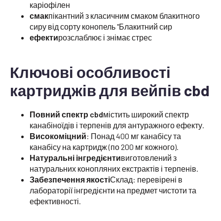
каріофілен
смак
пікантний з класичним смаком блакитного
сиру від сорту конопель "Блакитний сир
ефекти
розслаблює і знімає стрес
Ключові особливості
картриджів для вейпів cbd
Повний спектр cbd
містить широкий спектр
канабіноїдів і терпенів для антуражного ефекту.
Високоміцний
: Понад 400 мг канабісу та
канабісу на картридж (по 200 мг кожного).
Натуральні інгредієнти
виготовлений з
натуральних конопляних екстрактів і терпенів.
Забезпечення якості
Склад: перевірені в
лабораторії інгредієнти на предмет чистоти та
ефективності.