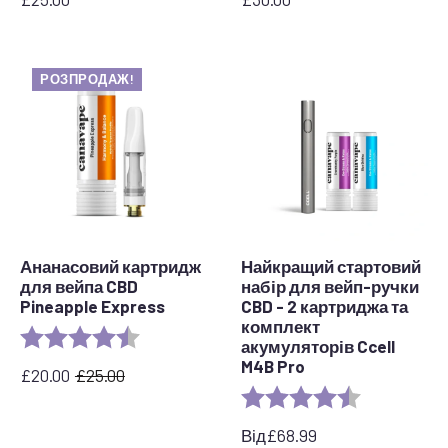
РОЗПРОДАЖ!
Ананасовий картридж
Найкращий стартовий
для вейпа CBD
набір для вейп-ручки
Pineapple Express
CBD - 2 картриджа та
комплект
Rating:
4.6 out of 5 stars
акумуляторів Ccell
M4B Pro
£
20.00
£
25.00
Оригінальна
Поточна
Rating:
4.7 out of 5 
ціна:
ціна:
£25.00.
£20.00.
Від
£
68.99