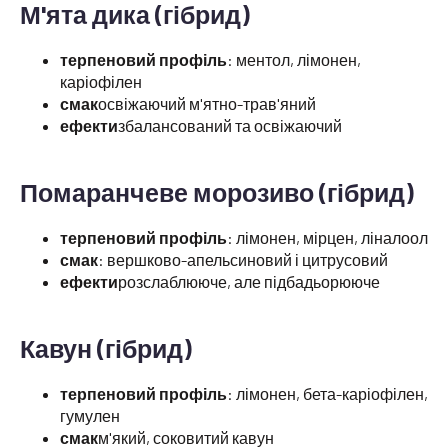
М'ята дика (гібрид)
терпеновий профіль
: ментол, лімонен,
каріофілен
смак
освіжаючий м'ятно-трав'яний
ефекти
збалансований та освіжаючий
Помаранчеве морозиво (гібрид)
терпеновий профіль
: лімонен, мірцен, ліналоол
смак
: вершково-апельсиновий і цитрусовий
ефекти
розслаблююче, але підбадьорююче
Кавун (гібрид)
терпеновий профіль
: лімонен, бета-каріофілен,
гумулен
смак
м'який, соковитий кавун