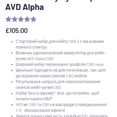
AVD Alpha
£
105.00
Стартовий набір для вейпу CBD з 3-ма візками
повного спектру
Включає вдосконалений акумулятор для вейп-
ручки AVD Alpha CBD
Широкий вибір терпенових профілів CBD vape
Ідеально підходить як для початківців, так і для
досвідчених користувачів CBD вейпів
Регульована напруга для персоналізованих
сеансів вейп-ручки CBD
Набір "все в одному": все, що потрібно, щоб
почати парити КБР
400 мг CBD та CBG на картридж (співвідношення
1:1) - збалансовані ефекти
Універсальна сумісність з різьбою 510, підходить