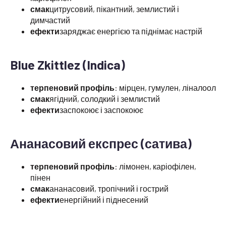
смак
цитрусовий, пікантний, землистий і
димчастий
ефекти
заряджає енергією та піднімає настрій
Blue Zkittlez (Indica)
терпеновий профіль
: мірцен, гумулен, ліналоол
смак
ягідний, солодкий і землистий
ефекти
заспокоює і заспокоює
Ананасовий експрес (сатива)
терпеновий профіль
: лімонен, каріофілен,
пінен
смак
ананасовий, тропічний і гострий
ефекти
енергійний і піднесений