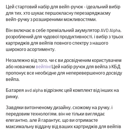
Цей стартовий набір для вейп-ручок - ідеальний вибір
для тих, хто шукає першокласну перезаряджаєму
вейп-ручку з розширеними можливостями.
Він включає в себе преміальний акумулятор AVD Alpha,
розроблений для чудової продуктивності, і вибір з трьох
картриджів для вейпів повного спектру з нашого
широкого асортименту.
Незалежно від того, чи є ви досвідченим користувачем
або новачком
вейпінг
Цей набір ручок для вейпа з КБД
пропонує все необхідне для неперевершеного досвіду
вейпа.
Батарея avd alpha відрізняє цей комплект від інших на
ринку.
Завдяки витонченому дизайну, схожому на ручку, і
передовим технологіям, він не тільки виглядає
елегантно, але й гарантує, що ви отримаєте
максимальну віддачу від ваших картриджів для вейпів