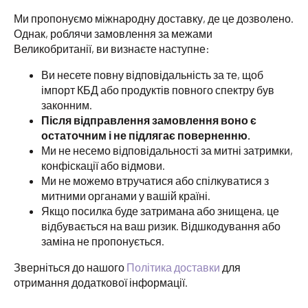
Ми пропонуємо міжнародну доставку, де це дозволено.
Однак, роблячи замовлення за межами
Великобританії, ви визнаєте наступне:
Ви несете повну відповідальність за те, щоб
імпорт КБД або продуктів повного спектру був
законним.
Після відправлення замовлення воно є
остаточним і не підлягає поверненню.
Ми не несемо відповідальності за митні затримки,
конфіскації або відмови.
Ми не можемо втручатися або спілкуватися з
митними органами у вашій країні.
Якщо посилка буде затримана або знищена, це
відбувається на ваш ризик. Відшкодування або
заміна не пропонується.
Зверніться до нашого
Політика доставки
для
отримання додаткової інформації.