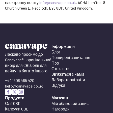
електронну пошту
info@canavape.co.uk
. AOHA Limited, 8
Church Green E, Redditch, B98 8BP, United Kingdom.
Інформація
Блог
Ласкаво просимо до
Поширені запитання
Canavape® - оригінальний
Про
вибір для CBD, олії для
Стоклісти
вейпу та багато іншого.
Зв'яжіться з нами
Лабораторні звіти
+44 1608 485 420
Відгуки
hello@canavape.co.uk
Продукти
Магазин
Олії CBD
Мій обліковий запис
Капсули CBD
Нагороди