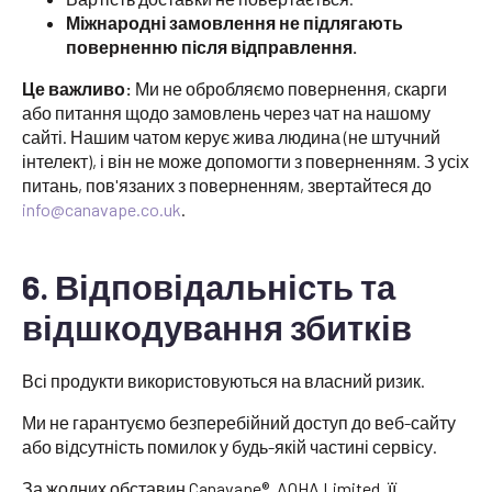
Міжнародні замовлення не підлягають
поверненню після відправлення.
Це важливо:
Ми не обробляємо повернення, скарги
або питання щодо замовлень через чат на нашому
сайті. Нашим чатом керує жива людина (не штучний
інтелект), і він не може допомогти з поверненням. З усіх
питань, пов'язаних з поверненням, звертайтеся до
info@canavape.co.uk
.
6. Відповідальність та
відшкодування збитків
Всі продукти використовуються на власний ризик.
Ми не гарантуємо безперебійний доступ до веб-сайту
або відсутність помилок у будь-якій частині сервісу.
За жодних обставин Canavape®, AOHA Limited, її