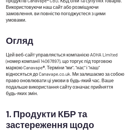
продуктів Canavape® CBD, КБД олій та супутніх товарів.
Використовуючи наш сайт або розміщуючи
замовлення, ви повністю погоджуєтеся з цими
умовами.
Огляд
Цей веб-сайт управляється компанією AOHA Limited
(номер компанії 14067897), що торгує під торговою
маркою Canavape®. Терміни "ми", "нас" і "наш"
відносяться до Canavape.co.uk. Ми залишаємо за собою
право оновлювати ці умови в будь-який час. Ваше
подальше використання сайту означає прийняття
будь-яких змін.
1. Продукти КБР та
застереження щодо