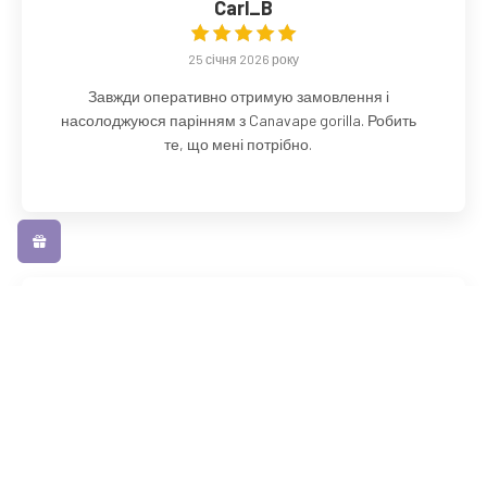
Carl_B
25 січня 2026 року
Завжди оперативно отримую замовлення і
насолоджуюся парінням з Canavape gorilla. Робить
те, що мені потрібно.
Террі Бертон
16 січня 2026 року
Прийшов наступного дня і використовував у
налаштуваннях Armour G 12w, Абсолютно найкращі
аромати і потрапляє в точку. Я використовував