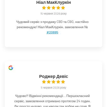
Ніал МакКлуркін
15 червня 2026 року
Чудовий сервіс з продажу CBD та CBG, настійно
рекомендую! Ніал МакКлуркін, замовлення №
#20895
Роджер Девіс
5 червня 2026 року
Чудово!!! Відмінні рекомендації… Першокласний
сервіс, замовлення отримано протягом 24 годин.
Діє просто чудово, ще ніколи так добре не спав. Я