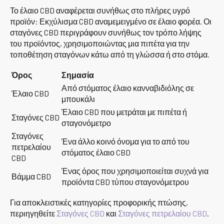
Το έλαιο CBD αναφέρεται συνήθως στο πλήρες υγρό
προϊόν: Εκχύλισμα CBD αναμεμειγμένο σε έλαιο φορέα. Οι
σταγόνες CBD περιγράφουν συνήθως τον τρόπο λήψης
του προϊόντος, χρησιμοποιώντας μια πιπέτα για την
τοποθέτηση σταγόνων κάτω από τη γλώσσα ή στο στόμα.
Όρος
Σημασία
Από στόματος έλαιο κανναβιδιόλης σε
Έλαιο CBD
μπουκάλι
Έλαιο CBD που μετράται με πιπέτα ή
Σταγόνες CBD
σταγονόμετρο
Σταγόνες
Ένα άλλο κοινό όνομα για το από του
πετρελαίου
στόματος έλαιο CBD
CBD
Ένας όρος που χρησιμοποιείται συχνά για
Βάμμα CBD
προϊόντα CBD τύπου σταγονόμετρου
Για αποκλειστικές κατηγορίες προφορικής πτώσης,
περιηγηθείτε
Σταγόνες CBD
και
Σταγόνες πετρελαίου CBD
.