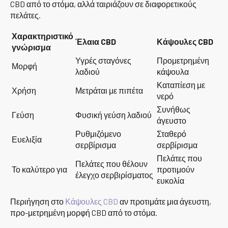
CBD από το στόμα, αλλά ταιριάζουν σε διαφορετικούς
πελάτες.
Χαρακτηριστικό
Έλαια CBD
Κάψουλες CBD
γνώρισμα
Υγρές σταγόνες
Προμετρημένη
Μορφή
λαδιού
κάψουλα
Καταπίεση με
Χρήση
Μετράται με πιπέτα
νερό
Συνήθως
Γεύση
Φυσική γεύση λαδιού
άγευστο
Ρυθμιζόμενο
Σταθερό
Ευελιξία
σερβίρισμα
σερβίρισμα
Πελάτες που
Πελάτες που θέλουν
Το καλύτερο για
προτιμούν
έλεγχο σερβιρίσματος
ευκολία
Περιήγηση στο
Κάψουλες CBD
αν προτιμάτε μια άγευστη,
προ-μετρημένη μορφή CBD από το στόμα.