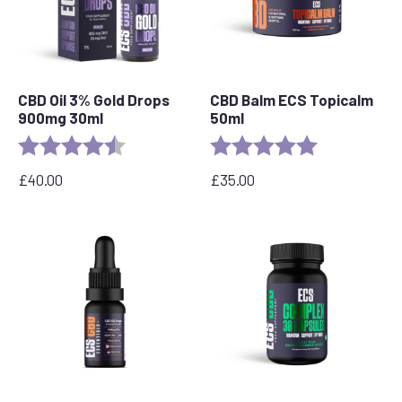
CBD Oil 3% Gold Drops
CBD Balm ECS Topicalm
900mg 30ml
50ml
Rating:
4.9 out of 5 stars
Rating:
5.0 out of 5 s
£
40.00
£
35.00