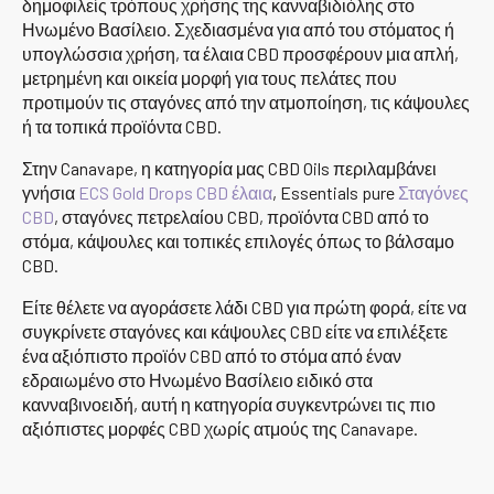
δημοφιλείς τρόπους χρήσης της κανναβιδιόλης στο
Ηνωμένο Βασίλειο. Σχεδιασμένα για από του στόματος ή
υπογλώσσια χρήση, τα έλαια CBD προσφέρουν μια απλή,
μετρημένη και οικεία μορφή για τους πελάτες που
προτιμούν τις σταγόνες από την ατμοποίηση, τις κάψουλες
ή τα τοπικά προϊόντα CBD.
Στην Canavape, η κατηγορία μας CBD Oils περιλαμβάνει
γνήσια
ECS Gold Drops CBD έλαια
, Essentials pure
Σταγόνες
CBD
, σταγόνες πετρελαίου CBD, προϊόντα CBD από το
στόμα, κάψουλες και τοπικές επιλογές όπως το βάλσαμο
CBD.
Είτε θέλετε να αγοράσετε λάδι CBD για πρώτη φορά, είτε να
συγκρίνετε σταγόνες και κάψουλες CBD είτε να επιλέξετε
ένα αξιόπιστο προϊόν CBD από το στόμα από έναν
εδραιωμένο στο Ηνωμένο Βασίλειο ειδικό στα
κανναβινοειδή, αυτή η κατηγορία συγκεντρώνει τις πιο
αξιόπιστες μορφές CBD χωρίς ατμούς της Canavape.