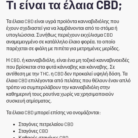
Τι είναι τα έλαια CBD;
Τα έλαια CBD είναι υγρά προϊόντα κανναβιδιόλης που
έχουν σχεδιαστεί για να λαμβάνονται από το στόμα ή
υπογλώσσια. Συνήθως περιέχουν εκχύλισμα CBD
αναμεμειγμένο σε κατάλληλο έλαιο φορέα, το οποίο
παρέχεται σε φιάλη με πιπέτα για μετρημένες μερίδες.
Η CBD, ή κανναβιδιόλη, είναι ένα μη τοξικό κανναβινοειδές
που βρίσκεται στα φυτά κάνναβης και κάνναβης. Σε
αντίθεση με την THC, η CBD δεν προκαλεί υψηλή δόση. Τα
έλαια CBD επιλέγονται από πελάτες που θέλουν έναν απλό
τρόπο να συμπεριλάβουν την κανναβιδιόλη στην
καθημερινή τους ρουτίνα χωρίς να χρησιμοποιούν
συσκευή ατμίσματος.
Τα έλαια CBD μπορεί επίσης να ονομάζονται:
Σταγόνες πετρελαίου CBD
Σταγόνες CBD
Καθαρές σταγόνες CBD