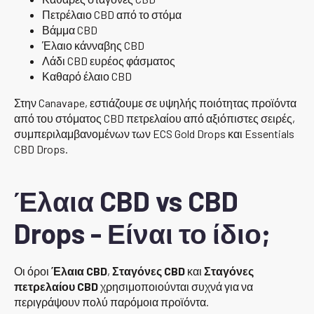
Πετρέλαιο CBD από το στόμα
Βάμμα CBD
Έλαιο κάνναβης CBD
Λάδι CBD ευρέος φάσματος
Καθαρό έλαιο CBD
Στην Canavape, εστιάζουμε σε υψηλής ποιότητας προϊόντα
από του στόματος CBD πετρελαίου από αξιόπιστες σειρές,
συμπεριλαμβανομένων των ECS Gold Drops και Essentials
CBD Drops.
Έλαια CBD vs CBD
Drops - Είναι το ίδιο;
Οι όροι
Έλαια CBD
,
Σταγόνες CBD
και
Σταγόνες
πετρελαίου CBD
χρησιμοποιούνται συχνά για να
περιγράψουν πολύ παρόμοια προϊόντα.