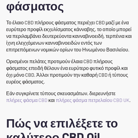
φάσματος
Το έλαιο CBD πλήρους φάσματος περιέχει CBD μαζί με ένα
ευρύτερο προφίλ εκχυλίσματος κάνναβης, το οποίο μπορεί
να περιλαμβάνει δευτερεύοντα κανναβινοειδή, τερπένια και
ίχνη ελεγχόμενων κανναβινοειδών εντός των
επιτρεπόμενων νομικών ορίων του Ηνωμένου Βασιλείου.
Ορισμένοι πελάτες προτιμούν έλαια CBD πλήρους
φάσματος επειδή θέλουν ένα ευρύτερο φυτικό προφίλ και
όχι μόνο CBD. Άλλοι προτιμούν την καθαρή CBD ή τύπους
ευρέος φάσματος.
Εάν συγκρίνετε τύπους σκευασμάτων, διερευνήστε
πλήρες φάσμα CBD
και
πλήρες φάσμα πετρελαίου CBD UK
.
Πώς να επιλέξετε το
καλύτερο CBD Oil