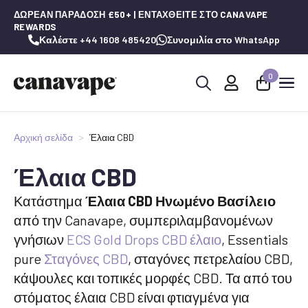
ΔΩΡΕΆΝ ΠΑΡΆΔΟΣΗ £50+ | ΕΝΤΑΧΘΕΊΤΕ ΣΤΟ CANAVAPE
REWARDS
Καλέστε +44 1608 485420
Συνομιλία στο WhatsApp
0
Αναζήτηση
για:
Αρχική σελίδα
Έλαια CBD
Έλαια CBD
Κατάστημα
Έλαια CBD Ηνωμένο Βασίλειο
από την Canavape, συμπεριλαμβανομένων
γνήσιων
ECS Gold Drops CBD έλαιο
, Essentials
pure
Σταγόνες CBD
, σταγόνες πετρελαίου CBD,
κάψουλες και τοπικές μορφές CBD. Τα από του
στόματος έλαια CBD είναι φτιαγμένα για