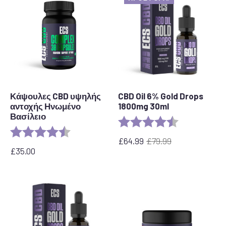
Κάψουλες CBD υψηλής
CBD Oil 6% Gold Drops
αντοχής Ηνωμένο
1800mg 30ml
Βασίλειο
Rating:
4.4 out of 5 s
Rating:
4.8 out of 5 stars
£
64.99
£
79.99
Η
Η
£
35.00
αρχική
τρέχουσα
τιμή
τιμή
ήταν:
είναι:
79,99
64,99
£.
£.