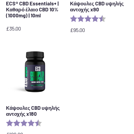
ECS® CBD Essentials+ |
Κάψουλες CBD υψηλής
Καθαρό έλαιο CBD 10%
αντοχής x90
(1000mg) | 10ml
Rating:
4.8 out of 5 s
£
35.00
£
95.00
Κάψουλες CBD υψηλής
αντοχής x180
Rating:
4.8 out of 5 stars