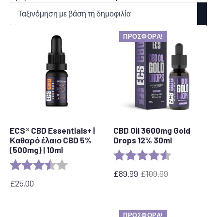
κατά
δημοτικότητα
ΠΡΟΣΦΟΡΆ!
ECS® CBD Essentials+ |
CBD Oil 3600mg Gold
Καθαρό έλαιο CBD 5%
Drops 12% 30ml
(500mg) | 10ml
Rating:
4.7 out of 5 s
Rating:
3.8 out of 5 stars
£
89.99
£
109.99
Η
Η
£
25.00
αρχική
τρέχουσα
τιμή
τιμή
ήταν:
είναι:
ΠΡΟΣΦΟΡΆ!
£109.99.
£89.99.