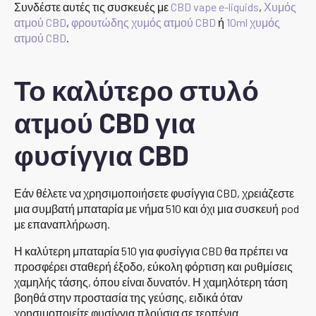
Συνδέστε αυτές τις συσκευές με
CBD vape e-liquids
,
Χυμός
ατμού CBD
,
φρουτώδης χυμός ατμού CBD
ή
10ml χυμός
ατμού CBD
.
Το καλύτερο στυλό
ατμού CBD για
φυσίγγια CBD
Εάν θέλετε να χρησιμοποιήσετε φυσίγγια CBD, χρειάζεστε
μια συμβατή μπαταρία με νήμα 510 και όχι μια συσκευή pod
με επαναπλήρωση.
Η καλύτερη μπαταρία 510 για φυσίγγια CBD θα πρέπει να
προσφέρει σταθερή έξοδο, εύκολη φόρτιση και ρυθμίσεις
χαμηλής τάσης, όπου είναι δυνατόν. Η χαμηλότερη τάση
βοηθά στην προστασία της γεύσης, ειδικά όταν
χρησιμοποιείτε φυσίγγια πλούσια σε τερπένια.