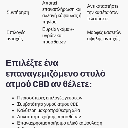
Απαιτεί
Αντικαταστήστε
επαναπλήρωση και
Συντήρηση
την κασέτα όταν
αλλαγή κάψουλας ή
τελειώσετε
πηνίου
Ευρεία γκάμα e-
Επιλογές
Μορφές κασετών
υγρών και
αντοχής
υψηλής αντοχής
προσθέτων
Επιλέξτε ένα
επαναγεμιζόμενο στυλό
ατμού CBD αν θέλετε:
Περισσότερες επιλογές γεύσεων
Συμβατότητα χυμού ατμού CBD
Καλύτερη μακροπρόθεσμη αξία
Δυνατότητα χρήσης προσθέτων
Επαναχρησιμοποιήσιμο υλικό κάψουλας ή