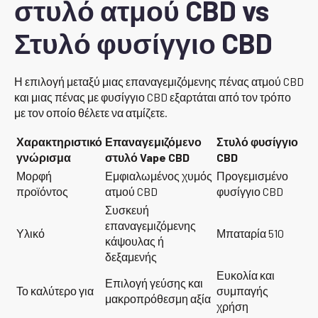
στυλό ατμού CBD vs
Στυλό φυσίγγιο CBD
Η επιλογή μεταξύ μιας επαναγεμιζόμενης πένας ατμού CBD
και μιας πένας με φυσίγγιο CBD εξαρτάται από τον τρόπο
με τον οποίο θέλετε να ατμίζετε.
Χαρακτηριστικό
Επαναγεμιζόμενο
Στυλό φυσίγγιο
γνώρισμα
στυλό Vape CBD
CBD
Μορφή
Εμφιαλωμένος χυμός
Προγεμισμένο
προϊόντος
ατμού CBD
φυσίγγιο CBD
Συσκευή
επαναγεμιζόμενης
Υλικό
Μπαταρία 510
κάψουλας ή
δεξαμενής
Ευκολία και
Επιλογή γεύσης και
Το καλύτερο για
συμπαγής
μακροπρόθεσμη αξία
χρήση