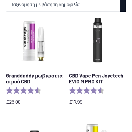
κατά
δημοτικότητα
Granddaddy μωβ κασέτα
CBD Vape Pen Joyetech
ατμού CBD
EVIO M PRO KIT
Αξιολόγηση:
4,5 από 5 αστέρια
Αξιολόγηση:
4,5 από 5 αστ
£
25.00
£
17.99