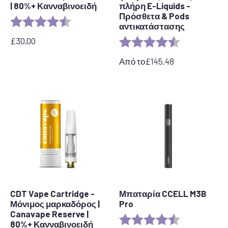
| 80%+ Κανναβινοειδή
πλήρη E-Liquids -
Πρόσθετα & Pods
Αξιολόγηση:
4,7 από 5 αστέρια
αντικατάστασης
£
30.00
Αξιολόγηση:
4,7 από 5 αστ
Από το
£
145.48
CDT Vape Cartridge -
Μπαταρία CCELL M3B
Μόνιμος μαρκαδόρος |
Pro
Canavape Reserve |
Αξιολόγηση:
4,8 από 5 αστ
80%+ Κανναβινοειδή