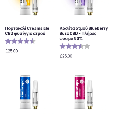
Πορτοκαλί Creamsicle
Κασέτα ατμού Blueberry
CBD φυσίγγιο ατμού
Buzz CBD - Πλήρες
φάσμα 80%
Αξιολόγηση:
4.2 out of 5 stars
Αξιολόγηση:
3.6 out of 5 s
£
25.00
£
25.00