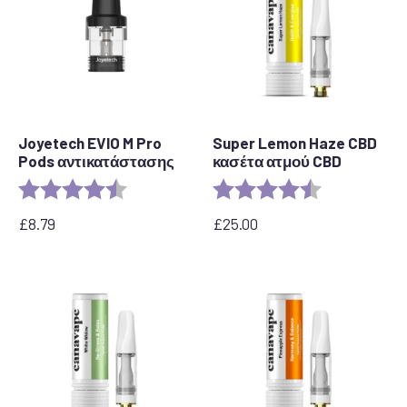
Joyetech EVIO M Pro
Super Lemon Haze CBD
Pods αντικατάστασης
κασέτα ατμού CBD
Αξιολόγηση:
4,7 από 5 αστέρια
Αξιολόγηση:
4,6 από 5 αστ
£
8.79
£
25.00