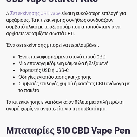
A
Σετ εκκίνησης CBD vape
είναι η ευκολότερη επιλογή για
αρχάριους. Τα κιτ εκκίνησης συνήθως συνδυάζουν
συμβατό υλικό με τα αξεσουάρ που απαιτούνται για να
αρχίσετε να ατμίζετε σωστά CBD.
Ένα σετ εκκίνησης μπορεί να περιλαμβάνει:
Ένα επαναφορτιζόμενο στυλό ατμού CBD
Μια επαναγεμιζόμενη κάψουλα ή δεξαμενή
Φορτιστής USB ή USB-C
Οδηγίες εγκατάστασης και χρήσης
Συμβατές επιλογές χυμού ή κασέτας CBD ανάλογα με
το πακέτο
Τα κιτ εκκίνησης είναι ιδανικά αν θέλετε μια απλή πρώτη
αγορά χωρίς να ανησυχείτε για τη συμβατότητα.
Μπαταρίες 510 CBD Vape Pen