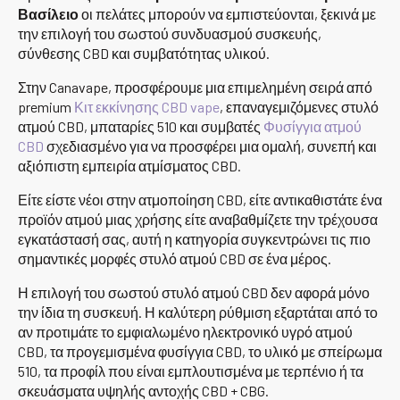
Βασίλειο
οι πελάτες μπορούν να εμπιστεύονται, ξεκινά με
την επιλογή του σωστού συνδυασμού συσκευής,
σύνθεσης CBD και συμβατότητας υλικού.
Στην Canavape, προσφέρουμε μια επιμελημένη σειρά από
premium
Κιτ εκκίνησης CBD vape
, επαναγεμιζόμενες στυλό
ατμού CBD, μπαταρίες 510 και συμβατές
Φυσίγγια ατμού
CBD
σχεδιασμένο για να προσφέρει μια ομαλή, συνεπή και
αξιόπιστη εμπειρία ατμίσματος CBD.
Είτε είστε νέοι στην ατμοποίηση CBD, είτε αντικαθιστάτε ένα
προϊόν ατμού μιας χρήσης είτε αναβαθμίζετε την τρέχουσα
εγκατάστασή σας, αυτή η κατηγορία συγκεντρώνει τις πιο
σημαντικές μορφές στυλό ατμού CBD σε ένα μέρος.
Η επιλογή του σωστού στυλό ατμού CBD δεν αφορά μόνο
την ίδια τη συσκευή. Η καλύτερη ρύθμιση εξαρτάται από το
αν προτιμάτε το εμφιαλωμένο ηλεκτρονικό υγρό ατμού
CBD, τα προγεμισμένα φυσίγγια CBD, το υλικό με σπείρωμα
510, τα προφίλ που είναι εμπλουτισμένα με τερπένιο ή τα
σκευάσματα υψηλής αντοχής CBD + CBG.