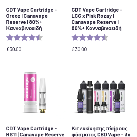
CDT Vape Cartridge -
CDT Vape Cartridge -
Oreoz | Canavape
LCG x Pink Rozay |
Reserve | 80%+
Canavape Reserve |
Κανναβινοειδή
80%+ Κανναβινοειδή
Αξιολόγηση:
4,4 από 5 αστέρια
Αξιολόγηση:
4,6 από 5 αστ
£
30.00
£
30.00
CDT Vape Cartridge -
Κιτ εκκίνησης πλήρους
RS11 | Canavape Reserve
φάσματος CBD Vape - 3x