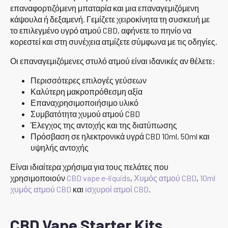
επαναφορτιζόμενη μπαταρία και μια επαναγεμιζόμενη
κάψουλα ή δεξαμενή. Γεμίζετε χειροκίνητα τη συσκευή με
το επιλεγμένο υγρό ατμού CBD, αφήνετε το πηνίο να
κορεστεί και στη συνέχεια ατμίζετε σύμφωνα με τις οδηγίες.
Οι επαναγεμιζόμενες στυλό ατμού είναι ιδανικές αν θέλετε:
Περισσότερες επιλογές γεύσεων
Καλύτερη μακροπρόθεσμη αξία
Επαναχρησιμοποιήσιμο υλικό
Συμβατότητα χυμού ατμού CBD
Έλεγχος της αντοχής και της διατύπωσης
Πρόσβαση σε ηλεκτρονικά υγρά CBD 10ml, 50ml και
υψηλής αντοχής
Είναι ιδιαίτερα χρήσιμα για τους πελάτες που
χρησιμοποιούν
CBD vape e-liquids
,
Χυμός ατμού CBD
,
10ml
χυμός ατμού CBD
και
ισχυροί ατμοί CBD
.
CBD Vape Starter Kits