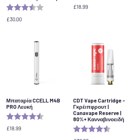
£
18.99
Αξιολόγηση:
3.7 out of 5 stars
£
30.00
Μπαταρία CCELL M4B
CDT Vape Cartridge -
PRO Λευκή
Γκρέιπφρουτ |
Canavape Reserve |
Αξιολόγηση:
4.2 out of 5 stars
80%+ Κανναβινοειδή
£
18.99
Αξιολόγηση:
4,6 από 5 αστ