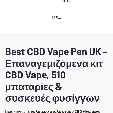
£
30.00
1
2
3
→
Best CBD Vape Pen UK -
Επαναγεμιζόμενα κιτ
CBD Vape, 510
μπαταρίες &
συσκευές φυσίγγων
Βρίσκοντας το
καλύτερο στυλό ατμού CBD Ηνωμένο