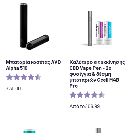
Μπαταρία κασέτας AVD
Καλύτερο κιτ εκκίνησης
Alpha 510
CBD Vape Pen - 2x
φυσίγγια & δέσμη
Αξιολόγηση:
4,7 από 5 αστέρια
μπαταριών Ccell M4B
Pro
£
30.00
Αξιολόγηση:
4,7 από 5 αστ
Από το
£
68.99