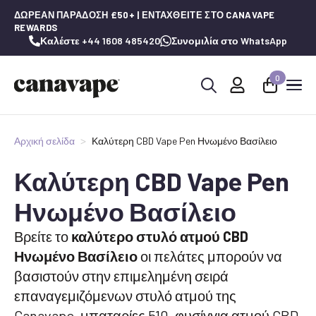
ΔΩΡΕΆΝ ΠΑΡΆΔΟΣΗ £50+ | ΕΝΤΑΧΘΕΊΤΕ ΣΤΟ CANAVAPE
REWARDS
Καλέστε +44 1608 485420
Συνομιλία στο WhatsApp
0
Αναζήτηση
για:
Αρχική σελίδα
Καλύτερη CBD Vape Pen Ηνωμένο Βασίλειο
Καλύτερη CBD Vape Pen
Ηνωμένο Βασίλειο
Βρείτε το
καλύτερο στυλό ατμού CBD
Ηνωμένο Βασίλειο
οι πελάτες μπορούν να
βασιστούν στην επιμελημένη σειρά
επαναγεμιζόμενων στυλό ατμού της
Canavape, μπαταρίες 510, φυσίγγια ατμού CBD