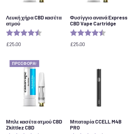
Λευκή χήρα CBD κασέτα
Φυσίγγιο ανανά Express
ατμού
CBD Vape Cartridge
Αξιολόγηση:
4,6 από 5 αστέρια
Αξιολόγηση:
4,6 από 5 αστ
£
25.00
£
25.00
ΠΡΟΣΦΟΡΆ!
Μπλε κασέτα ατμού CBD
Μπαταρία CCELL M4B
Zkittlez CBD
PRO