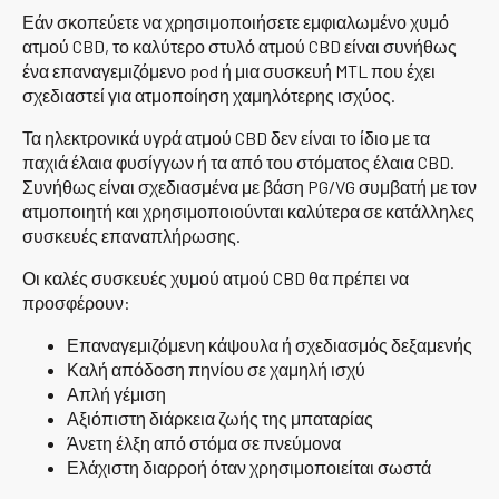
Εάν σκοπεύετε να χρησιμοποιήσετε εμφιαλωμένο χυμό
ατμού CBD, το καλύτερο στυλό ατμού CBD είναι συνήθως
ένα επαναγεμιζόμενο pod ή μια συσκευή MTL που έχει
σχεδιαστεί για ατμοποίηση χαμηλότερης ισχύος.
Τα ηλεκτρονικά υγρά ατμού CBD δεν είναι το ίδιο με τα
παχιά έλαια φυσίγγων ή τα από του στόματος έλαια CBD.
Συνήθως είναι σχεδιασμένα με βάση PG/VG συμβατή με τον
ατμοποιητή και χρησιμοποιούνται καλύτερα σε κατάλληλες
συσκευές επαναπλήρωσης.
Οι καλές συσκευές χυμού ατμού CBD θα πρέπει να
προσφέρουν:
Επαναγεμιζόμενη κάψουλα ή σχεδιασμός δεξαμενής
Καλή απόδοση πηνίου σε χαμηλή ισχύ
Απλή γέμιση
Αξιόπιστη διάρκεια ζωής της μπαταρίας
Άνετη έλξη από στόμα σε πνεύμονα
Ελάχιστη διαρροή όταν χρησιμοποιείται σωστά