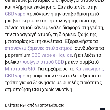
και πλήρη κιτ εκκίνησης. Είτε είστε νέοι στην
CBD vape
προϊόντων ή την αναβάθμιση από
μια βασική συσκευή, η επιλογή της σωστής
πένας ατμού κάνει μεγάλη διαφορά στη γεύση,
την παραγωγή ατμού, τη διάρκεια ζωής της
μπαταρίας και τη συνέπεια. Εξερευνήστε τα
επαναγεμιζόμενες στυλό ατμού
, συνδυάστε τα
με premium
CBD vape e-liquids
, ή επιλέξτε το
βολικό
Φυσίγγια ατμού CBD
με ένα συμβατό
Μπαταρία 510
. Για αρχάριους, το
Κιτ εκκίνησης
CBD vape
προσφέρουν έναν απλό, αξιόπιστο
τρόπο για να ξεκινήσετε με υψηλής ποιότητας
ατμοποίηση CBD χωρίς νικοτίνη.
Ταξινόμηση
Βλέπετε 1-24 από 53 αποτελέσματα