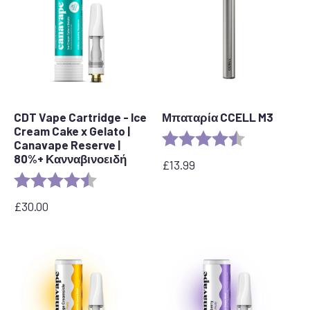
CDT Vape Cartridge - Ice
Μπαταρία CCELL M3
Cream Cake x Gelato |
Αξιολόγηση:
4,7 από 5 αστ
Canavape Reserve |
80%+ Κανναβινοειδή
£
13.99
Αξιολόγηση:
4,6 από 5 αστέρια
£
30.00