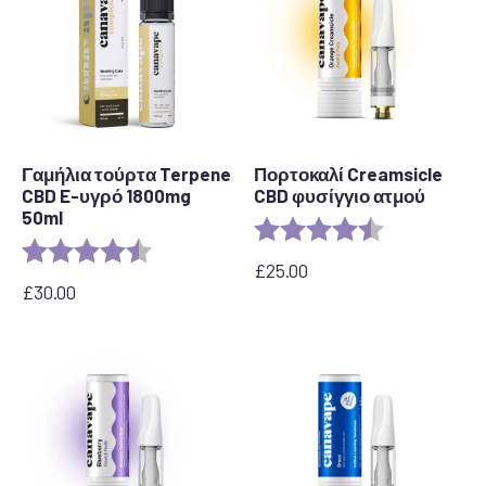
Γαμήλια τούρτα Terpene
Πορτοκαλί Creamsicle
CBD E-υγρό 1800mg
CBD φυσίγγιο ατμού
50ml
Αξιολόγηση:
4.2 out of 5 s
Αξιολόγηση:
4,8 από 5 αστέρια
£
25.00
£
30.00