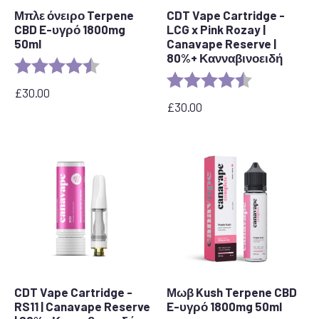
Μπλε όνειρο Terpene
CDT Vape Cartridge -
CBD E-υγρό 1800mg
LCG x Pink Rozay |
50ml
Canavape Reserve |
80%+ Κανναβινοειδή
Αξιολόγηση:
4,8 από 5 αστέρια
Αξιολόγηση:
4,6 από 5 αστ
£
30.00
£
30.00
CDT Vape Cartridge -
Μωβ Kush Terpene CBD
RS11 | Canavape Reserve
E-υγρό 1800mg 50ml