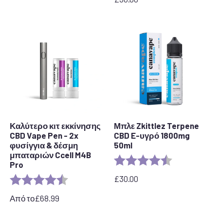
Καλύτερο κιτ εκκίνησης
Μπλε Zkittlez Terpene
CBD Vape Pen - 2x
CBD E-υγρό 1800mg
φυσίγγια & δέσμη
50ml
μπαταριών Ccell M4B
Αξιολόγηση:
4,7 από 5 αστ
Pro
£
30.00
Αξιολόγηση:
4,7 από 5 αστέρια
Από το
£
68.99