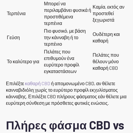
Μπορεί να
Καμία, εκτός αν
περιλαμβάνει φυσικά ή
Τερπένια
προστεθεί
προστιθέμενα
ξεχωριστά
τερπένια
Πιο φυσικό, με βάση
Ουδέτερη και
Γεύση
την κάνναβη ή το
καθαρή
τερπένιο
Πελάτες που
Πελάτες που
επιθυμούν ένα
Το καλύτερο για
θέλουν μόνο
ευρύτερο προφίλ
καθαρή CBD
εγκαταστάσεων
Επιλέξτε
καθαρή CBD
ή απομονωμένο CBD, αν θέλετε
κανναβιδιόλη χωρίς το ευρύτερο προφίλ εκχυλίσματος
κάνναβης. Επιλέξτε CBD πλήρους φάσματος εάν θέλετε μια
ευρύτερη σύνθεση με πρόσθετες φυτικές ενώσεις.
Πλήρες φάσμα CBD vs