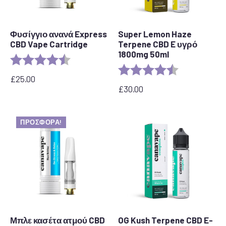
Φυσίγγιο ανανά Express
Super Lemon Haze
CBD Vape Cartridge
Terpene CBD E υγρό
1800mg 50ml
Αξιολόγηση:
4,6 από 5 αστέρια
Αξιολόγηση:
4,7 από 5 αστ
£
25.00
£
30.00
ΠΡΟΣΦΟΡΆ!
Μπλε κασέτα ατμού CBD
OG Kush Terpene CBD E-