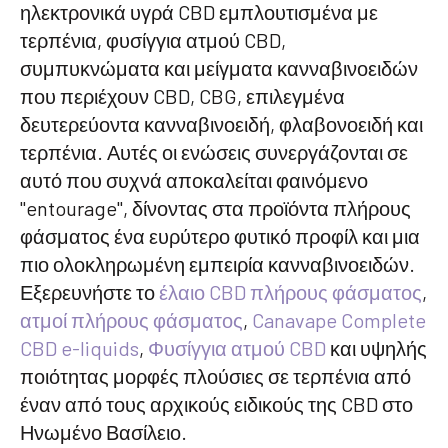
ηλεκτρονικά υγρά CBD εμπλουτισμένα με
τερπένια, φυσίγγια ατμού CBD,
συμπυκνώματα και μείγματα κανναβινοειδών
που περιέχουν CBD, CBG, επιλεγμένα
δευτερεύοντα κανναβινοειδή, φλαβονοειδή και
τερπένια. Αυτές οι ενώσεις συνεργάζονται σε
αυτό που συχνά αποκαλείται φαινόμενο
"entourage", δίνοντας στα προϊόντα πλήρους
φάσματος ένα ευρύτερο φυτικό προφίλ και μια
πιο ολοκληρωμένη εμπειρία κανναβινοειδών.
Εξερευνήστε το
έλαιο CBD πλήρους φάσματος
,
ατμοί πλήρους φάσματος
,
Canavape Complete
CBD e-liquids
,
Φυσίγγια ατμού CBD
και υψηλής
ποιότητας μορφές πλούσιες σε τερπένια από
έναν από τους αρχικούς ειδικούς της CBD στο
Ηνωμένο Βασίλειο.