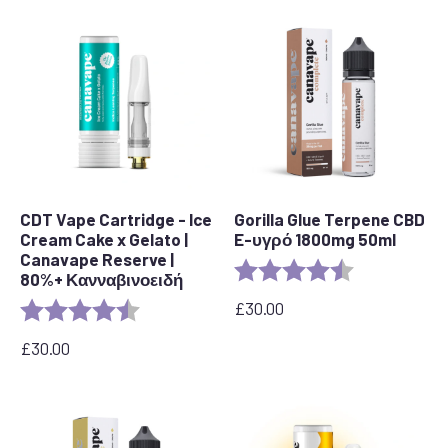
CDT Vape Cartridge - Ice
Gorilla Glue Terpene CBD
Cream Cake x Gelato |
E-υγρό 1800mg 50ml
Canavape Reserve |
Αξιολόγηση:
4,5 από 5 αστ
80%+ Κανναβινοειδή
£
30.00
Αξιολόγηση:
4,6 από 5 αστέρια
£
30.00