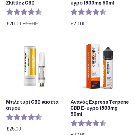
Zkittlez CBD
υγρό 1800mg 50ml
Αξιολόγηση:
4,6 από 5 αστέρια
Αξιολόγηση:
4,6 από 5 αστ
£
20.00
£
25.00
£
30.00
Η
Η
αρχική
τρέχουσα
τιμή
τιμή
ήταν:
είναι:
£25.00.
£20,00.
Μπλε τυρί CBD κασέτα
Ανανάς Express Terpene
ατμού
CBD E-υγρό 1800mg
50ml
Αξιολόγηση:
4,5 από 5 αστέρια
Αξιολόγηση:
4,8 από 5 αστ
£
25.00
£
30.00