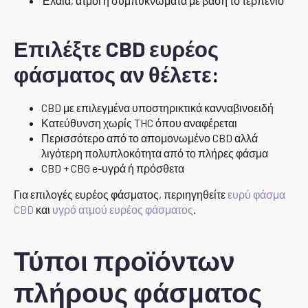
Έλαια, ατμοί ή συμπυκνώματα με βάση το τερπένιο
Επιλέξτε CBD ευρέος
φάσματος αν θέλετε:
CBD με επιλεγμένα υποστηρικτικά κανναβινοειδή
Κατεύθυνση χωρίς THC όπου αναφέρεται
Περισσότερο από το απομονωμένο CBD αλλά
λιγότερη πολυπλοκότητα από το πλήρες φάσμα
CBD + CBG e-υγρά ή πρόσθετα
Για επιλογές ευρέος φάσματος, περιηγηθείτε
ευρύ φάσμα
CBD
και
υγρό ατμού ευρέος φάσματος
.
Τύποι προϊόντων
πλήρους φάσματος