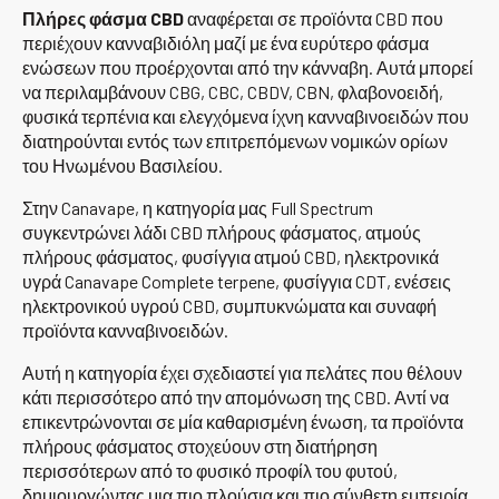
Πλήρες φάσμα CBD
αναφέρεται σε προϊόντα CBD που
περιέχουν κανναβιδιόλη μαζί με ένα ευρύτερο φάσμα
ενώσεων που προέρχονται από την κάνναβη. Αυτά μπορεί
να περιλαμβάνουν CBG, CBC, CBDV, CBN, φλαβονοειδή,
φυσικά τερπένια και ελεγχόμενα ίχνη κανναβινοειδών που
διατηρούνται εντός των επιτρεπόμενων νομικών ορίων
του Ηνωμένου Βασιλείου.
Στην Canavape, η κατηγορία μας Full Spectrum
συγκεντρώνει λάδι CBD πλήρους φάσματος, ατμούς
πλήρους φάσματος, φυσίγγια ατμού CBD, ηλεκτρονικά
υγρά Canavape Complete terpene, φυσίγγια CDT, ενέσεις
ηλεκτρονικού υγρού CBD, συμπυκνώματα και συναφή
προϊόντα κανναβινοειδών.
Αυτή η κατηγορία έχει σχεδιαστεί για πελάτες που θέλουν
κάτι περισσότερο από την απομόνωση της CBD. Αντί να
επικεντρώνονται σε μία καθαρισμένη ένωση, τα προϊόντα
πλήρους φάσματος στοχεύουν στη διατήρηση
περισσότερων από το φυσικό προφίλ του φυτού,
δημιουργώντας μια πιο πλούσια και πιο σύνθετη εμπειρία