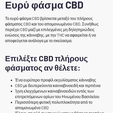
Ευρύ φάσμα CBD
Το ευρύ φάσμα CBD βρίσκεται μεταξύ του πλήρους
φάσματος CBD και του απομονωμένου CBD. Συνήθως
περιέχει CBD μαζί με επιλεγμένες μη δηλητηριώδεις
ενώσεις της κάνναβης, με την THC να αφαιρείται ή να
αποφεύγεται ανάλογα με το σκεύασμα.
Επιλέξτε CBD πλήρους
φάσματος αν θέλετε:
Ένα ευρύτερο προφίλ εκχυλίσματος κάνναβης
CBD με δευτερεύοντα κανναβινοειδή και τερπένια
Ίχνη ελεγχόμενων κανναβινοειδών εντός των
επιτρεπόμενων ορίων του Ηνωμένου Βασιλείου
Περισσότερη φυτική πολυπλοκότητα από το
απομονωμένο CBD