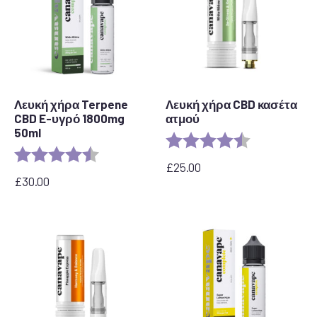
Λευκή χήρα Terpene
Λευκή χήρα CBD κασέτα
CBD E-υγρό 1800mg
ατμού
50ml
Αξιολόγηση:
4,6 από 5 αστ
Αξιολόγηση:
4,7 από 5 αστέρια
£
25.00
£
30.00