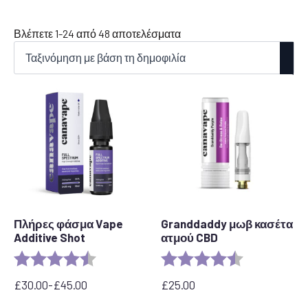
Ταξινόμηση
Βλέπετε 1-24 από 48 αποτελέσματα
κατά
δημοτικότητα
Πλήρες φάσμα Vape
Granddaddy μωβ κασέτα
Additive Shot
ατμού CBD
Αξιολόγηση:
4,6 από 5 αστέρια
Αξιολόγηση:
4,5 από 5 αστ
£
30.00
-
£
45.00
£
25.00
Εύρος
τιμών: