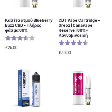
Κασέτα ατμού Blueberry
CDT Vape Cartridge -
Buzz CBD - Πλήρες
Oreoz | Canavape
φάσμα 80%
Reserve | 80%+
Κανναβινοειδή
Αξιολόγηση:
3.6 out of 5 stars
Αξιολόγηση:
4,4 από 5 αστ
£
25.00
£
30.00