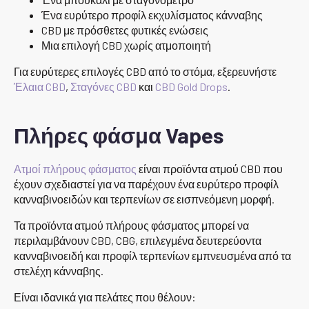
Ένα ευρύτερο προφίλ εκχυλίσματος κάνναβης
CBD με πρόσθετες φυτικές ενώσεις
Μια επιλογή CBD χωρίς ατμοποιητή
Για ευρύτερες επιλογές CBD από το στόμα, εξερευνήστε
Έλαια CBD
,
Σταγόνες CBD
και
CBD Gold Drops
.
Πλήρες φάσμα Vapes
Ατμοί πλήρους φάσματος
είναι προϊόντα ατμού CBD που
έχουν σχεδιαστεί για να παρέχουν ένα ευρύτερο προφίλ
κανναβινοειδών και τερπενίων σε εισπνεόμενη μορφή.
Τα προϊόντα ατμού πλήρους φάσματος μπορεί να
περιλαμβάνουν CBD, CBG, επιλεγμένα δευτερεύοντα
κανναβινοειδή και προφίλ τερπενίων εμπνευσμένα από τα
στελέχη κάνναβης.
Είναι ιδανικά για πελάτες που θέλουν: