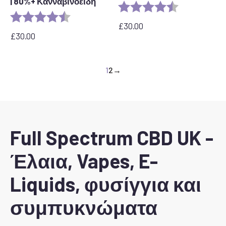
| 80%+ Κανναβινοειδή
Αξιολόγηση:
4,6 από 5 αστ
Αξιολόγηση:
4,7 από 5 αστέρια
£
30.00
£
30.00
1
2
→
Full Spectrum CBD UK -
Έλαια, Vapes, E-
Liquids, φυσίγγια και
συμπυκνώματα