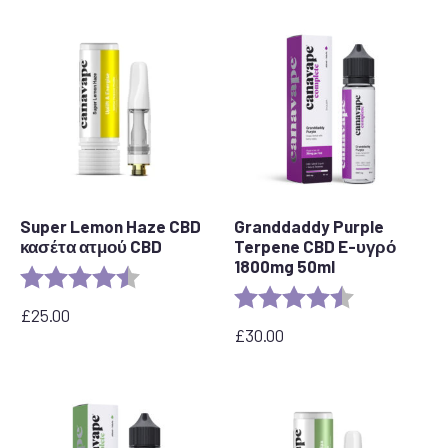
από
30,00
£
έως
45,00
£
Super Lemon Haze CBD
Granddaddy Purple
κασέτα ατμού CBD
Terpene CBD E-υγρό
1800mg 50ml
Αξιολόγηση:
4,6 από 5 αστέρια
Αξιολόγηση:
4,8 από 5 αστ
£
25.00
£
30.00