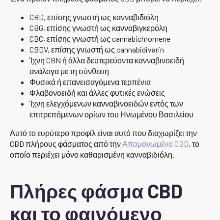
CBD, επίσης γνωστή ως κανναβιδιόλη
CBG, επίσης γνωστή ως κανναβιγκερόλη
CBC, επίσης γνωστή ως cannabichromene
CBDV, επίσης γνωστή ως cannabidivarin
Ίχνη CBN ή άλλα δευτερεύοντα κανναβινοειδή
ανάλογα με τη σύνθεση
Φυσικά ή επανεισαγόμενα τερπένια
Φλαβονοειδή και άλλες φυτικές ενώσεις
Ίχνη ελεγχόμενων κανναβινοειδών εντός των
επιτρεπόμενων ορίων του Ηνωμένου Βασιλείου
Αυτό το ευρύτερο προφίλ είναι αυτό που διαχωρίζει την
CBD πλήρους φάσματος από την
Απομονωμένο CBD
, το
οποίο περιέχει μόνο καθαρισμένη κανναβιδιόλη.
Πλήρες φάσμα CBD
και το φαινόμενο