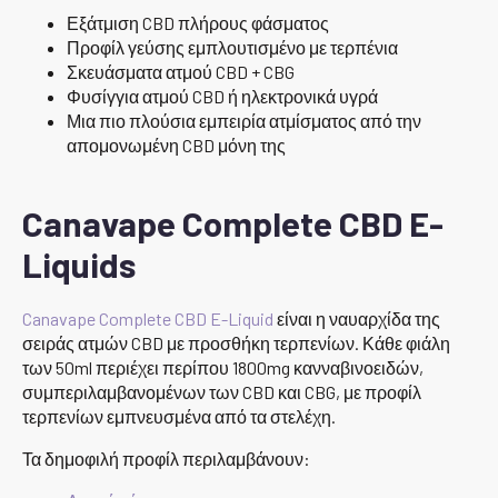
Εξάτμιση CBD πλήρους φάσματος
Προφίλ γεύσης εμπλουτισμένο με τερπένια
Σκευάσματα ατμού CBD + CBG
Φυσίγγια ατμού CBD ή ηλεκτρονικά υγρά
Μια πιο πλούσια εμπειρία ατμίσματος από την
απομονωμένη CBD μόνη της
Canavape Complete CBD E-
Liquids
Canavape Complete CBD E-Liquid
είναι η ναυαρχίδα της
σειράς ατμών CBD με προσθήκη τερπενίων. Κάθε φιάλη
των 50ml περιέχει περίπου 1800mg κανναβινοειδών,
συμπεριλαμβανομένων των CBD και CBG, με προφίλ
τερπενίων εμπνευσμένα από τα στελέχη.
Τα δημοφιλή προφίλ περιλαμβάνουν: