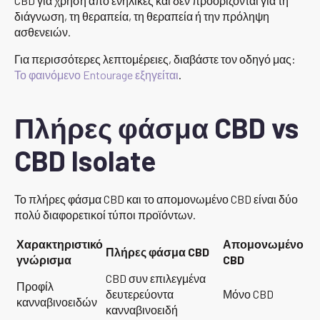
CBD για χρήση από ενήλικες και δεν προορίζονται για τη
διάγνωση, τη θεραπεία, τη θεραπεία ή την πρόληψη
ασθενειών.
Για περισσότερες λεπτομέρειες, διαβάστε τον οδηγό μας:
Το φαινόμενο Entourage εξηγείται
.
Πλήρες φάσμα CBD vs
CBD Isolate
Το πλήρες φάσμα CBD και το απομονωμένο CBD είναι δύο
πολύ διαφορετικοί τύποι προϊόντων.
Χαρακτηριστικό
Απομονωμένο
Πλήρες φάσμα CBD
γνώρισμα
CBD
CBD συν επιλεγμένα
Προφίλ
δευτερεύοντα
Μόνο CBD
κανναβινοειδών
κανναβινοειδή