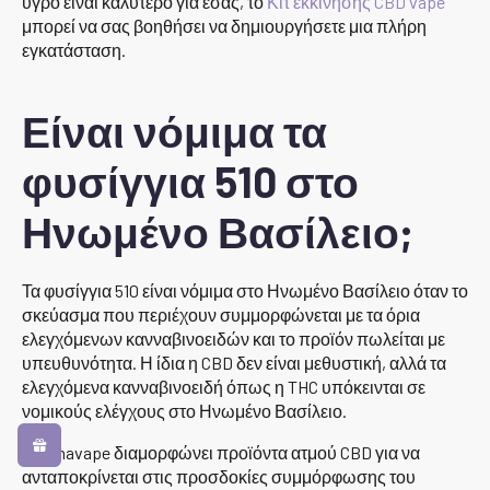
υγρό είναι καλύτερο για εσάς, το
Κιτ εκκίνησης CBD vape
μπορεί να σας βοηθήσει να δημιουργήσετε μια πλήρη
εγκατάσταση.
Είναι νόμιμα τα
φυσίγγια 510 στο
Ηνωμένο Βασίλειο;
Τα φυσίγγια 510 είναι νόμιμα στο Ηνωμένο Βασίλειο όταν το
σκεύασμα που περιέχουν συμμορφώνεται με τα όρια
ελεγχόμενων κανναβινοειδών και το προϊόν πωλείται με
υπευθυνότητα. Η ίδια η CBD δεν είναι μεθυστική, αλλά τα
ελεγχόμενα κανναβινοειδή όπως η THC υπόκεινται σε
νομικούς ελέγχους στο Ηνωμένο Βασίλειο.
Η Canavape διαμορφώνει προϊόντα ατμού CBD για να
ανταποκρίνεται στις προσδοκίες συμμόρφωσης του