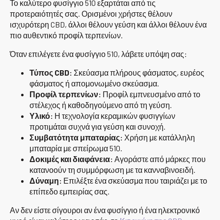
Το καλύτερο φυσίγγιο 510 εξαρτάται από τις
προτεραιότητές σας. Ορισμένοι χρήστες θέλουν
ισχυρότερη CBD, άλλοι θέλουν γεύση και άλλοι θέλουν ένα
πιο αυθεντικό προφίλ τερπενίων.
Όταν επιλέγετε ένα φυσίγγιο 510, λάβετε υπόψη σας:
Τύπος CBD:
Σκεύασμα πλήρους φάσματος, ευρέος
φάσματος ή απομονωμένο σκεύασμα.
Προφίλ τερπενίων:
Προφίλ εμπνευσμένο από το
στέλεχος ή καθοδηγούμενο από τη γεύση.
Υλικό:
Η τεχνολογία κεραμικών φυσιγγίων
προτιμάται συχνά για γεύση και συνοχή.
Συμβατότητα μπαταρίας:
Χρήση με κατάλληλη
μπαταρία με σπείρωμα 510.
Δοκιμές και διαφάνεια:
Αγοράστε από μάρκες που
κατανοούν τη συμμόρφωση με τα κανναβινοειδή.
Δύναμη:
Επιλέξτε ένα σκεύασμα που ταιριάζει με το
επίπεδο εμπειρίας σας.
Αν δεν είστε σίγουροι αν ένα φυσίγγιο ή ένα ηλεκτρονικό