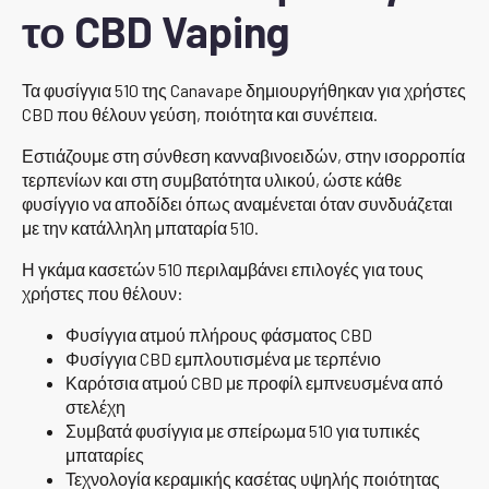
το CBD Vaping
Τα φυσίγγια 510 της Canavape δημιουργήθηκαν για χρήστες
CBD που θέλουν γεύση, ποιότητα και συνέπεια.
Εστιάζουμε στη σύνθεση κανναβινοειδών, στην ισορροπία
τερπενίων και στη συμβατότητα υλικού, ώστε κάθε
φυσίγγιο να αποδίδει όπως αναμένεται όταν συνδυάζεται
με την κατάλληλη μπαταρία 510.
Η γκάμα κασετών 510 περιλαμβάνει επιλογές για τους
χρήστες που θέλουν:
Φυσίγγια ατμού πλήρους φάσματος CBD
Φυσίγγια CBD εμπλουτισμένα με τερπένιο
Καρότσια ατμού CBD με προφίλ εμπνευσμένα από
στελέχη
Συμβατά φυσίγγια με σπείρωμα 510 για τυπικές
μπαταρίες
Τεχνολογία κεραμικής κασέτας υψηλής ποιότητας