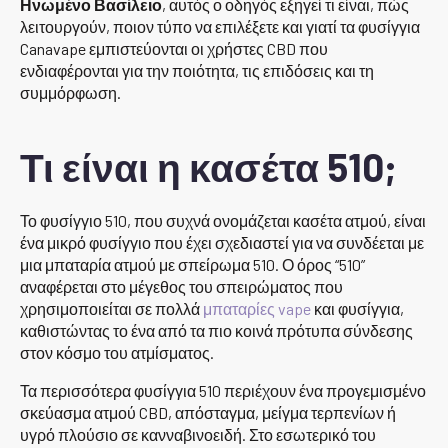
Ηνωμένο Βασίλειο
, αυτός ο οδηγός εξηγεί τι είναι, πώς
λειτουργούν, ποιον τύπο να επιλέξετε και γιατί τα φυσίγγια
Canavape εμπιστεύονται οι χρήστες CBD που
ενδιαφέρονται για την ποιότητα, τις επιδόσεις και τη
συμμόρφωση.
Τι είναι η κασέτα 510;
Το φυσίγγιο 510, που συχνά ονομάζεται κασέτα ατμού, είναι
ένα μικρό φυσίγγιο που έχει σχεδιαστεί για να συνδέεται με
μια μπαταρία ατμού με σπείρωμα 510. Ο όρος “510”
αναφέρεται στο μέγεθος του σπειρώματος που
χρησιμοποιείται σε πολλά
μπαταρίες vape
και φυσίγγια,
καθιστώντας το ένα από τα πιο κοινά πρότυπα σύνδεσης
στον κόσμο του ατμίσματος.
Τα περισσότερα φυσίγγια 510 περιέχουν ένα προγεμισμένο
σκεύασμα ατμού CBD, απόσταγμα, μείγμα τερπενίων ή
υγρό πλούσιο σε κανναβινοειδή. Στο εσωτερικό του