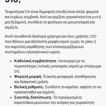
Τα φυσίγγια 510 είναι δημοφιλή επειδή είναι απλά, φορητά
και ευρέως συμβατά. Αντί να γεμίζετε χειροκίνητα ένα pod ή
μια δεξαμενή, συνδέετε το φυσίγγιο σε μια μπαταρία και
ατμίζετε.
Αυτό τα καθιστά ιδιαίτερα χρήσιμα για τους χρήστες CBD
που θέλουν μια αξιόπιστη μορφή ατμού χωρίς το χάος ή
την καμπύλη εκμάθησης των επαναγεμιζόμενων
συστημάτων ηλεκτρονικού υγρού.
Καθολική συμβατότητα:
Λειτουργεί με τις
περισσότερες τυπικές μπαταρίες ατμού με σπείρωμα
510.
Φορητή μορφή:
Εύκολη μεταφορά, αποθήκευση
και διακριτική χρήση.
Βολική ρύθμιση:
Συνδέστε το καρότσι, αφήστε το να
εγκατασταθεί και ατμίστε.
Συνεπής διατύπωση:
Τα προγεμισμένα
καροτσάκια μειώνουν την ανάγκη για χειροκίνητη