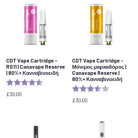
CDT Vape Cartridge -
CDT Vape Cartridge -
RS11 | Canavape Reserve
Μόνιμος μαρκαδόρος |
| 80%+ Κανναβινοειδή
Canavape Reserve |
80%+ Κανναβινοειδή
Αξιολόγηση:
4,7 από 5 αστέρια
Αξιολόγηση:
3.7 out of 5 s
£
30.00
£
30.00