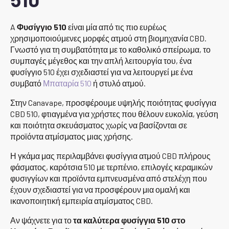
A
Φυσίγγιο 510
είναι μία από τις πιο ευρέως
χρησιμοποιούμενες μορφές ατμού στη βιομηχανία CBD.
Γνωστό για τη συμβατότητα με το καθολικό σπείρωμα, το
συμπαγές μέγεθος και την απλή λειτουργία του, ένα
φυσίγγιο 510 έχει σχεδιαστεί για να λειτουργεί με ένα
συμβατό
Μπαταρία 510
ή στυλό ατμού.
Στην Canavape, προσφέρουμε υψηλής ποιότητας φυσίγγια
CBD 510, φτιαγμένα για χρήστες που θέλουν ευκολία, γεύση
και ποιότητα σκευάσματος χωρίς να βασίζονται σε
προϊόντα ατμίσματος μιας χρήσης.
Η γκάμα μας περιλαμβάνει φυσίγγια ατμού CBD πλήρους
φάσματος, καρότσια 510 με τερπένιο, επιλογές κεραμικών
φυσιγγίων και προϊόντα εμπνευσμένα από στελέχη που
έχουν σχεδιαστεί για να προσφέρουν μια ομαλή και
ικανοποιητική εμπειρία ατμίσματος CBD.
Αν ψάχνετε για το
τα καλύτερα φυσίγγια 510 στο