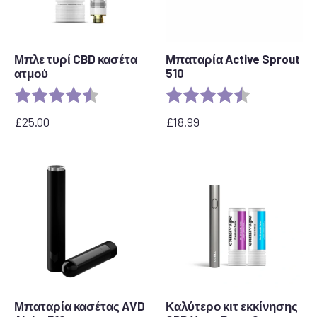
Μπλε τυρί CBD κασέτα
Μπαταρία Active Sprout
ατμού
510
Αξιολόγηση:
4,5 από 5 αστέρια
Αξιολόγηση:
4,6 από 5 αστ
£
25.00
£
18.99
Μπαταρία κασέτας AVD
Καλύτερο κιτ εκκίνησης