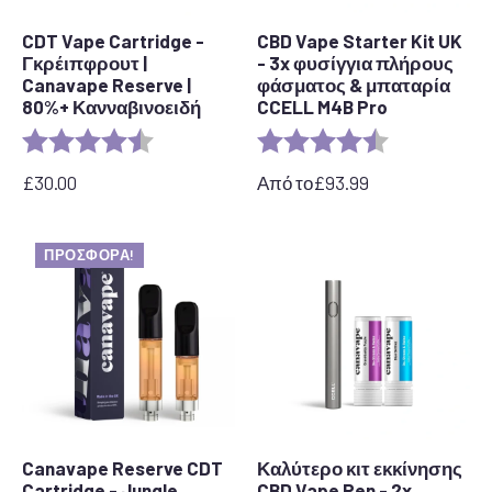
CDT Vape Cartridge -
CBD Vape Starter Kit UK
Γκρέιπφρουτ |
- 3x φυσίγγια πλήρους
Canavape Reserve |
φάσματος & μπαταρία
80%+ Κανναβινοειδή
CCELL M4B Pro
Αξιολόγηση:
4,6 από 5 αστέρια
Αξιολόγηση:
4,8 από 5 αστ
£
30.00
Από το
£
93.99
ΠΡΟΣΦΟΡΆ!
Canavape Reserve CDT
Καλύτερο κιτ εκκίνησης
Cartridge - Jungle
CBD Vape Pen - 2x