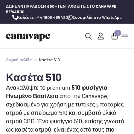
ΔΩΡΕΆΝ ΠΑΡΆΔΟΣΗ £50+ | ΕΝΤΑΧΘΕΊΤΕ ΣΤΟ CANAVAPE
REWARDS
Καλέστε +44 1608 485420
Συνομιλία στο WhatsApp
0
Αναζήτηση
για:
Αρχική σελίδα
Κασέτα 510
Κασέτα 510
Ανακαλύψτε το premium
510 φυσίγγια
Ηνωμένο Βασίλειο
από την Canavape,
σχεδιασμένο για χρήση με τυπικές μπαταρίες
ατμού με σπείρωμα 510 και συμβατό υλικό
ατμού CBD. Ένα φυσίγγιο 510, επίσης γνωστό
ως κασέτα ατμού, είναι ένας από τους πιο