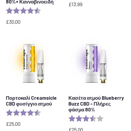
80%+ Κανναβινοειδή
£
13.99
Αξιολόγηση:
4,6 από 5 αστέρια
£
30.00
Πορτοκαλί Creamsicle
Κασέτα ατμού Blueberry
CBD φυσίγγιο ατμού
Buzz CBD - Πλήρες
φάσμα 80%
Αξιολόγηση:
4.2 out of 5 stars
Αξιολόγηση:
3.6 out of 5 s
£
25.00
£
25.00