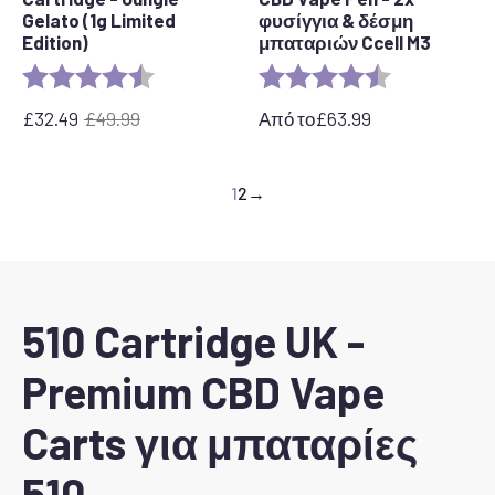
Gelato (1g Limited
φυσίγγια & δέσμη
Edition)
μπαταριών Ccell M3
Αξιολόγηση:
4,7 από 5 αστέρια
Αξιολόγηση:
4,4 από 5 αστ
£
32.49
£
49.99
Από το
£
63.99
Η
Η
αρχική
τρέχουσα
τιμή
τιμή
1
2
→
ήταν:
είναι:
£49.99.
32,49
λίρες.
510 Cartridge UK -
Premium CBD Vape
Carts για μπαταρίες
510