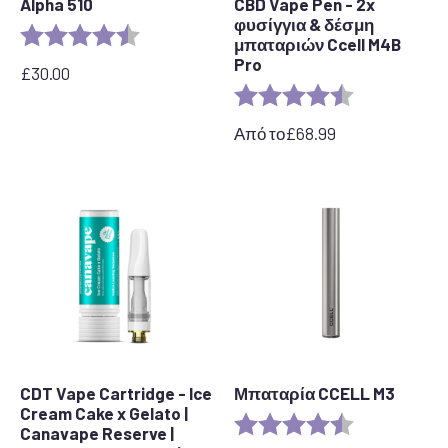
Alpha 510
CBD Vape Pen - 2x
φυσίγγια & δέσμη
Αξιολόγηση:
4,7 από 5 αστέρια
μπαταριών Ccell M4B
Pro
£
30.00
Αξιολόγηση:
4,7 από 5 αστ
Από το
£
68.99
CDT Vape Cartridge - Ice
Μπαταρία CCELL M3
Cream Cake x Gelato |
Αξιολόγηση:
4,7 από 5 αστ
Canavape Reserve |