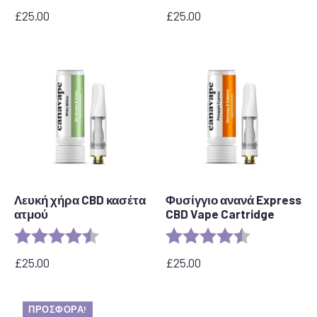
£
25.00
£
25.00
Λευκή χήρα CBD κασέτα
Φυσίγγιο ανανά Express
ατμού
CBD Vape Cartridge
Αξιολόγηση:
4,6 από 5 αστέρια
Αξιολόγηση:
4,6 από 5 αστ
£
25.00
£
25.00
ΠΡΟΣΦΟΡΆ!