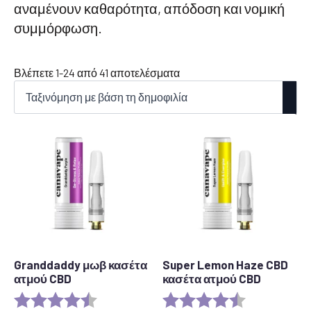
αναμένουν καθαρότητα, απόδοση και νομική
συμμόρφωση.
Ταξινόμηση
Βλέπετε 1-24 από 41 αποτελέσματα
κατά
δημοτικότητα
Granddaddy μωβ κασέτα
Super Lemon Haze CBD
ατμού CBD
κασέτα ατμού CBD
Αξιολόγηση:
4,5 από 5 αστέρια
Αξιολόγηση:
4,6 από 5 αστ