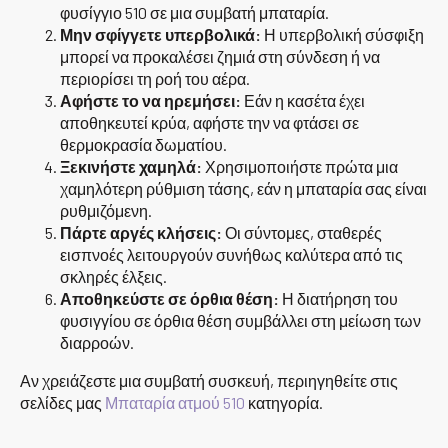
φυσίγγιο 510 σε μια συμβατή μπαταρία.
Μην σφίγγετε υπερβολικά:
Η υπερβολική σύσφιξη
μπορεί να προκαλέσει ζημιά στη σύνδεση ή να
περιορίσει τη ροή του αέρα.
Αφήστε το να ηρεμήσει:
Εάν η κασέτα έχει
αποθηκευτεί κρύα, αφήστε την να φτάσει σε
θερμοκρασία δωματίου.
Ξεκινήστε χαμηλά:
Χρησιμοποιήστε πρώτα μια
χαμηλότερη ρύθμιση τάσης, εάν η μπαταρία σας είναι
ρυθμιζόμενη.
Πάρτε αργές κλήσεις:
Οι σύντομες, σταθερές
εισπνοές λειτουργούν συνήθως καλύτερα από τις
σκληρές έλξεις.
Αποθηκεύστε σε όρθια θέση:
Η διατήρηση του
φυσιγγίου σε όρθια θέση συμβάλλει στη μείωση των
διαρροών.
Αν χρειάζεστε μια συμβατή συσκευή, περιηγηθείτε στις
σελίδες μας
Μπαταρία ατμού 510
κατηγορία.