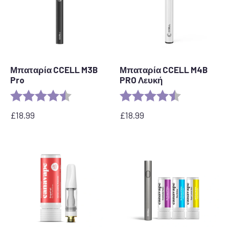
Μπαταρία CCELL M3B
Μπαταρία CCELL M4B
Pro
PRO Λευκή
Αξιολόγηση:
4,8 από 5 αστέρια
Αξιολόγηση:
4.2 out of 5 s
£
18.99
£
18.99