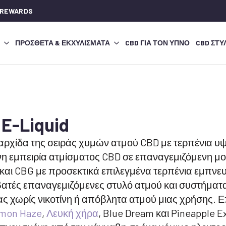
 REWARDS
ΠΡΌΣΘΕΤΑ & ΕΚΧΥΛΊΣΜΑΤΑ
CBD ΓΙΑ ΤΟΝ ΎΠΝΟ
CBD ΣΤΥ
E-Liquid
υαρχίδα της σειράς χυμών ατμού CBD με τερπένια υ
νη εμπειρία ατμίσματος CBD σε επαναγεμιζόμενη μο
αι CBG με προσεκτικά επιλεγμένα τερπένια εμπνευ
ατές επαναγεμιζόμενες στυλό ατμού και συστήματα
ας χωρίς νικοτίνη ή απόβλητα ατμού μιας χρήσης. 
emon Haze
,
Λευκή χήρα
, Blue Dream και Pineapple E