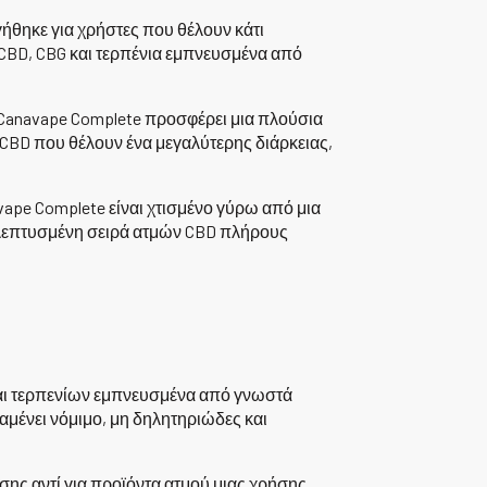
ήθηκε για χρήστες που θέλουν κάτι
CBD, CBG και τερπένια εμπνευσμένα από
 Canavape Complete προσφέρει μια πλούσια
ς CBD που θέλουν ένα μεγαλύτερης διάρκειας,
vape Complete είναι χτισμένο γύρω από μια
εκλεπτυσμένη σειρά ατμών CBD πλήρους
και τερπενίων εμπνευσμένα από γνωστά
αμένει νόμιμο, μη δηλητηριώδες και
σης αντί για προϊόντα ατμού μιας χρήσης.