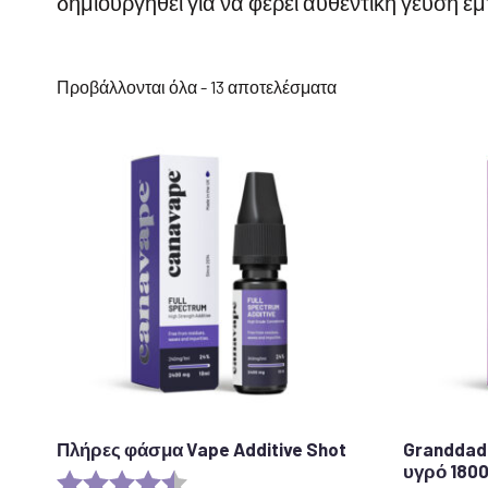
δημιουργηθεί για να φέρει αυθεντική γεύση 
Ταξινόμηση
Προβάλλονται όλα - 13 αποτελέσματα
κατά
δημοτικότητα
Πλήρες φάσμα Vape Additive Shot
Granddadd
υγρό 180
Αξιολόγηση:
4,6 από 5 αστέρια