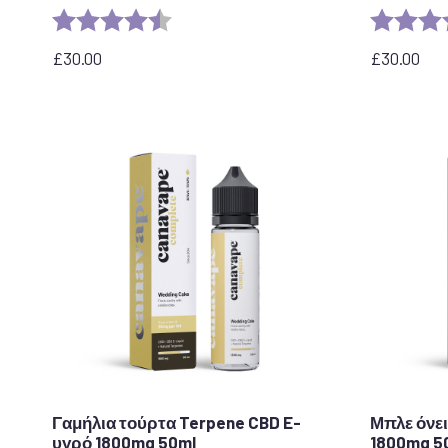
Αξιολόγηση:
4,6 από 5 αστέρια
Αξιολόγησ
£
30.00
£
30.00
Γαμήλια τούρτα Terpene CBD E-
Μπλε όνε
υγρό 1800mg 50ml
1800mg 5