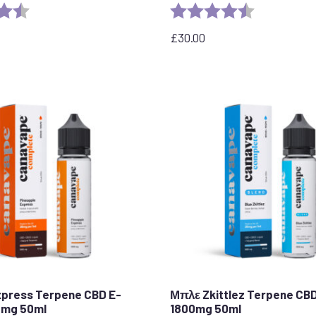
η:
4,8 από 5 αστέρια
Αξιολόγηση:
4,7 από 5 ασ
£
30.00
xpress Terpene CBD E-
Μπλε Zkittlez Terpene CB
0mg 50ml
1800mg 50ml