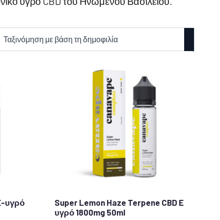
ονικό υγρό CBD του Ηνωμένου Βασιλείου.
E-υγρό
Super Lemon Haze Terpene CBD E
υγρό 1800mg 50ml