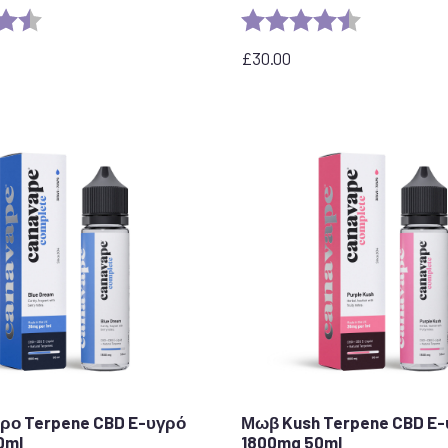
η:
4,8 από 5 αστέρια
Αξιολόγηση:
4,7 από 5 ασ
£
30.00
ιρο Terpene CBD E-υγρό
Μωβ Kush Terpene CBD E
0ml
1800mg 50ml