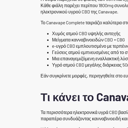
Κάθε φιάλη παρέχει περίπου 1800mg συνολικ
ηλεκτρονικού υγρού CBD της Canavape.
Το Canavape Complete ταιριάζει καλύτερα σ
Χυμός ατμού CBD υψηλής αντοχής
Μείγματα κανναβινοειδών CBD + CBG
e-υγρό CBD εμπλουτισμένο με τερπένι
Γεύσεις ατμού εμπνευσμένες από το σ
Μια επαναγεμιζόμενη εναλλακτική λύσ
Υγρό ατμού CBD μεγάλης διάρκειας 50
Εάν συγκρίνετε μορφές, περιηγηθείτε στο ε
Τι κάνει το Cana
Τα περισσότερα ηλεκτρονικά υγρά CBD βασίζ
παραπέρα συνδυάζοντας κανναβινοειδή και 