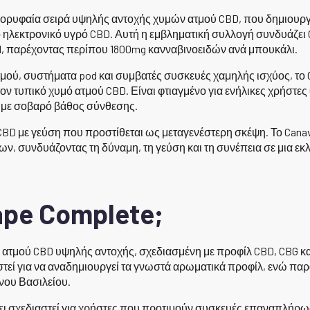
 κορυφαία σειρά υψηλής αντοχής χυμών ατμού CBD, που δημιουργ
ηλεκτρονικό υγρό CBD. Αυτή η εμβληματική συλλογή συνδυάζει 
l, παρέχοντας περίπου 1800mg κανναβινοειδών ανά μπουκάλι.
τμού, συστήματα pod και συμβατές συσκευές χαμηλής ισχύος, το
τον τυπικό χυμό ατμού CBD. Είναι φτιαγμένο για ενήλικες χρήστε
D με σοβαρό βάθος σύνθεσης.
 CBD με γεύση που προστίθεται ως μεταγενέστερη σκέψη. Το Cana
ων, συνδυάζοντας τη δύναμη, τη γεύση και τη συνέπεια σε μια 
vape Complete;
ών ατμού CBD υψηλής αντοχής, σχεδιασμένη με προφίλ CBD, CBG 
στεί για να αναδημιουργεί τα γνωστά αρωματικά προφίλ, ενώ παρ
νου Βασιλείου.
έχει σχεδιαστεί για χρήστες που προτιμούν συσκευές επαναπλήρω