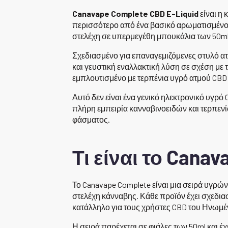
Canavape Complete CBD E-Liquid
είναι η
περισσότερο από ένα βασικό αρωματισμένο 
στελέχη σε υπερμεγέθη μπουκάλια των 50m
Σχεδιασμένο για επαναγεμιζόμενες στυλό α
και γευστική εναλλακτική λύση σε σχέση με 
εμπλουτισμένο με τερπένια υγρό ατμού CB
Αυτό δεν είναι ένα γενικό ηλεκτρονικό υγρό
πλήρη εμπειρία κανναβινοειδών και τερπενί
φάσματος.
Τι είναι το Cana
Το Canavape Complete είναι μια σειρά υγρ
στελέχη κάνναβης. Κάθε προϊόν έχει σχεδια
κατάλληλο για τους χρήστες CBD του Ηνωμέ
Η σειρά παρέχεται σε φιάλες των 50ml και 