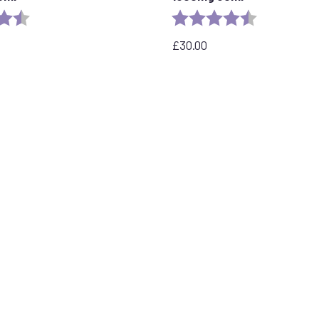
η:
4,8 από 5 αστέρια
Αξιολόγηση:
4,6 από 5 ασ
£
30.00