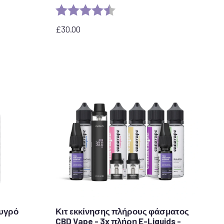
τέρια
Αξιολόγηση:
4,5 από 5 αστέρια
£
30.00
-υγρό
Κιτ εκκίνησης πλήρους φάσματος
CBD Vape - 3x πλήρη E-Liquids -