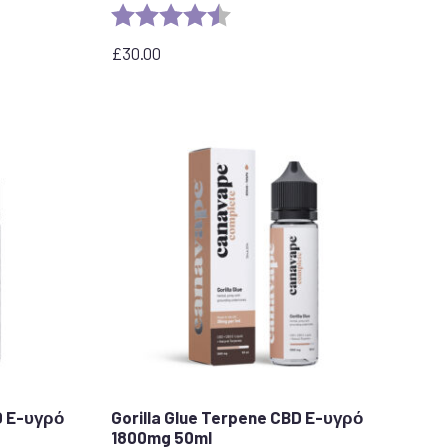
τέρια
Αξιολόγηση:
4,7 από 5 αστέρια
£
30.00
D E-υγρό
Gorilla Glue Terpene CBD E-υγρό
1800mg 50ml