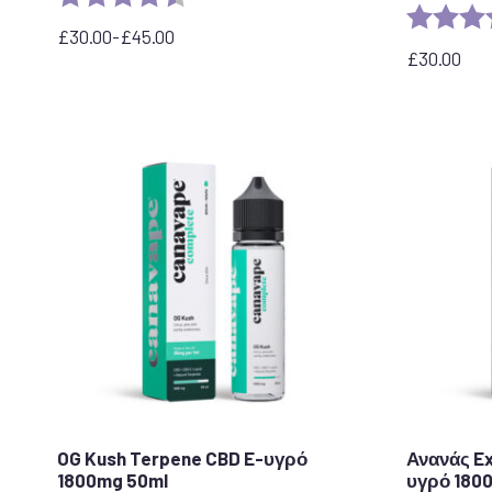
Αξιολόγησ
£
30.00
-
£
45.00
Εύρος
£
30.00
τιμών:
από
30,00
£
έως
45,00
£
OG Kush Terpene CBD E-υγρό
Ανανάς E
1800mg 50ml
υγρό 180