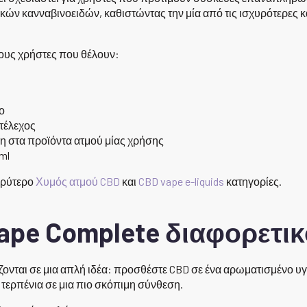
ών κανναβινοειδών, καθιστώντας την μία από τις ισχυρότερες κ
τους χρήστες που θέλουν:
ο
τέλεχος
η στα προϊόντα ατμού μίας χρήσης
ml
υρύτερο
Χυμός ατμού CBD
και
CBD vape e-liquids
κατηγορίες.
vape Complete διαφορετικ
ονται σε μια απλή ιδέα: προσθέστε CBD σε ένα αρωματισμένο υγ
τερπένια σε μια πιο σκόπιμη σύνθεση.