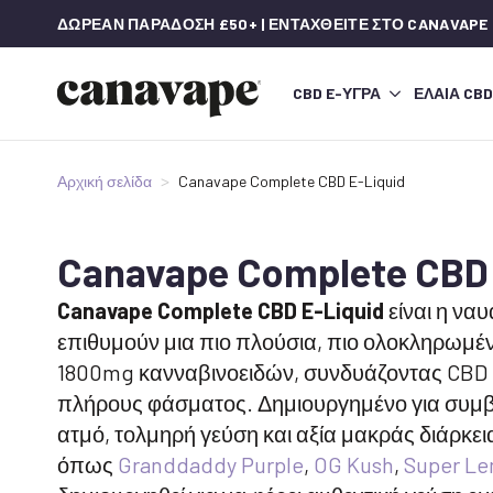
ΔΩΡΕΆΝ ΠΑΡΆΔΟΣΗ £50+ | ΕΝΤΑΧΘΕΊΤΕ ΣΤΟ CANAVAPE
CBD E-ΥΓΡΆ
ΈΛΑΙΑ CBD
Αρχική σελίδα
Canavape Complete CBD E-Liquid
Canavape Complete CBD 
Canavape Complete CBD E-Liquid
είναι η να
επιθυμούν μια πιο πλούσια, πιο ολοκληρωμέ
1800mg κανναβινοειδών, συνδυάζοντας CBD κ
πλήρους φάσματος. Δημιουργημένο για συμβ
ατμό, τολμηρή γεύση και αξία μακράς διάρκει
όπως
Granddaddy Purple
,
OG Kush
,
Super L