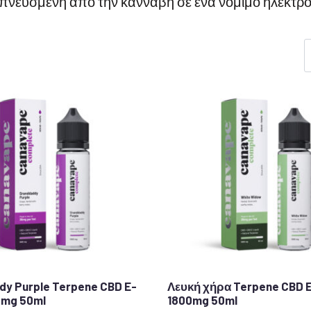
εμπνευσμένη από την κάνναβη σε ένα νόμιμο ηλεκτρ
y Purple Terpene CBD E-
Λευκή χήρα Terpene CBD 
0mg 50ml
1800mg 50ml