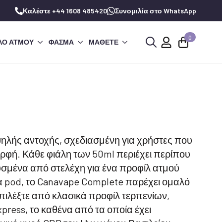
Καλέστε +44 1608 485420
Συνομιλία στο WhatsApp
0
ΛΌ ΑΤΜΟΎ
ΦΆΣΜΑ
ΜΆΘΕΤΕ
Αναζήτηση
για:
ψηλής αντοχής, σχεδιασμένη για χρήστες που
ρφή. Κάθε φιάλη των 50ml περιέχει περίπου
σμένα από στελέχη για ένα προφίλ ατμού
 pod, το Canavape Complete παρέχει ομαλό
Επιλέξτε από κλασικά προφίλ τερπενίων,
xpress, το καθένα από τα οποία έχει