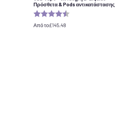
Πρόσθετα & Pods αντικατάστασης
τέρια
Αξιολόγηση:
4,7 από 5 αστέρια
Από το
£
145.48