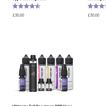
Αξιολόγηση:
4,8 από 5 αστέρια
Αξιολόγησ
£
30.00
£
30.00
Ultimate Full Spectrum CBD Vape