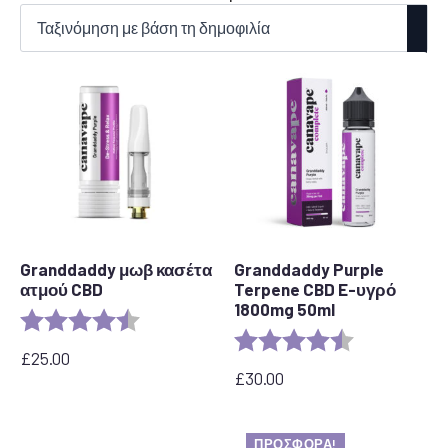
κατά
δημοτικότητα
Granddaddy μωβ κασέτα
Granddaddy Purple
ατμού CBD
Terpene CBD E-υγρό
1800mg 50ml
Αξιολόγηση:
4,5 από 5 αστέρια
Αξιολόγηση:
4,8 από 5 αστ
£
25.00
£
30.00
ΠΡΟΣΦΟΡΆ!