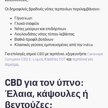
Οι δημοφιλείς βραδινές νότες τερπενίων περιλαμβάνουν:
Γήινο kush
Γλυκό σταφύλι
Νότες μούρων και επιδόρπιων
Λουλουδάτες νότες τύπου λεβάντας
Βαθιά προφίλ βοτάνων
Κλασικές γεύσεις εμπνευσμένες από την indica
Για επιλογές ατμού CBD με τερπένιο, εξερευνήστε
Canavape
Complete CBD E-Liquid
,
Κασέτες CDT
και
τερπένια για
άτμισμα
.
CBD για τον ύπνο:
Έλαια, κάψουλες ή
βεντούζες;