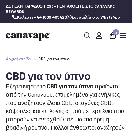
ΔΩΡΕΆΝ ΠΑΡΆΔΟΣΗ £50+ | ΕΝΤΑΧΘΕΊΤΕ ΣΤΟ CANAVAPE
REWARDS
Καλέστε +44 1608 485420
Συνομιλία στο WhatsApp
0
Αναζήτηση
για:
Αρχική σελίδα
CBD για τον ύπνο
CBD για τον ύπνο
Εξερευνήστε το
CBD για τον ύπνο
προϊόντα
από την Canavape, επιμελημένα για ενήλικες
που αναζητούν έλαια CBD, σταγόνες CBD,
κάψουλες και επιλογές ατμού με τερπένιο που
μπορούν να ενταχθούν σε μια πιο ήρεμη
βραδινή ρουτίνα. Πολλοί άνθρωποι αναζητούν