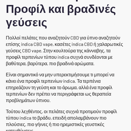
Προφίλ και βραδινές
γεύσεις
Πολλοί πελάτες που αναζητούν CBD για ύπνο αναζητούν
επίσης indica CBD vape, κασέτες indica CBD ή χαλαρωτικές
γεύσεις CBD vape. Στην κουλτούρα της κάνναβης, τα
προφίλ τερπενίων τύπου indica συχνά συνδέονται με
βαθύτερα, βαρύτερα, πιο βραδινά αρώματα.
Είναι σημαντικό να μην υπερεκτιμήσουμε τι μπορεί να
κάνει ένα προφίλ τερπενίων indica. Τα τερπένια
επηρεάζουν τη γεύση και το άρωμα, αλλά ένα προφίλ
τερπενίων δεν πρέπει να περιγράφεται ως θεραπεία
προβλημάτων ύπνου.
Τούτου λεχθέντος, οι πελάτες συχνά προτιμούν προφίλ
τύπου indica το βράδυ, επειδή απολαμβάνουν πιο
πλούσιες, πιο γήινες ή πιο ηρεμιστικές γευστικές
κατευθύνσεις.