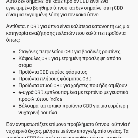
Αυτό δεν σημαίνει ότι κάθε προϊόν CBD είναι ένα
εγκεκριμένο βοήθημα ύπνου και δεν σημαίνει ότι η CBD
είναι μια εγγυημένη λύση για τον κακό ύπνο.
Αντίθετα, η CBD για ύπνο είναι καλύτερα κατανοητή ως μια
κατηγορία αναζήτησης πελατών που καλύπτει προϊόντα
όπως:
Σταγόνες πετρελαίου CBD για βραδινές ρουτίνες
Κάψουλες CBD για μετρημένη πρόσληψη από το
στόμα
Προϊόντα CBD ευρέος φάσματος
Προϊόντα πλήρους φάσματος CBD
Προϊόντα ατμού CBD για χρήστες που ήδη ατμίζουν
e-υγρά CBD εμπλουτισμένα με τερπένιο με γευστικό
προφίλ τύπου indica
Βάλσαμα και τοπικά προϊόντα CBD για μια ευρύτερη
νυχτερινή ρουτίνα
Εάν αντιμετωπίζετε επίμονα προβλήματα ύπνου, αϋπνία ή
νυχτερινό άγχος, μιλήστε με έναν επαγγελματία υγείας. Τα
προϊόντα CBD δεν πρέπει να αντικαθιστούν τις ιατρικές