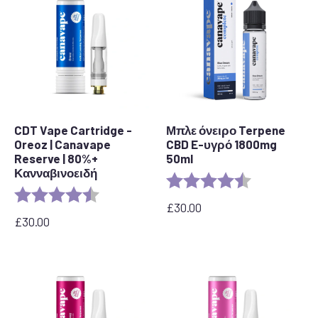
CDT Vape Cartridge -
Μπλε όνειρο Terpene
Oreoz | Canavape
CBD E-υγρό 1800mg
Reserve | 80%+
50ml
Κανναβινοειδή
Αξιολόγηση:
4,8 από 5 αστ
Αξιολόγηση:
4,4 από 5 αστέρια
£
30.00
£
30.00