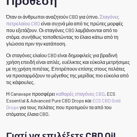
Πρόθεση
Όταν οι άνθρωποι αναζητούν CBD για ύπνο,
Σταγόνες
πετρελαίου CBD
είναι συχνά μία από τις πρώτες μορφές
που εξετάζουν. Οι σταγόνες CBD λαμβάνονται από το
στόμα, συνήθως τοποθετώντας το έλαιο κάτω από τη
γλώσσα πριν την κατάποση.
Οι σταγόνες ελαίου CBD είναι δημοφιλείς για βραδινή
χρήση επειδή είναι απλές, ευέλικτες και εύκολα μετρήσιμες
με τη χρήση πιπέτας. Επιτρέπουν επίσης στους πελάτες
να προσαρμόζουν το μέγεθος της μερίδας πιο εύκολα από
τις κάψουλες.
Η Canavape προσφέρει
καθαρές σταγόνες CBD
, ECS
Essential & Advanced Pure CBD Drops και
ECS CBD Gold
Drops
για τους πελάτες που προτιμούν τα από του
στόματος έλαια CBD.
Γιατί να επιλέξετε CBD Oil