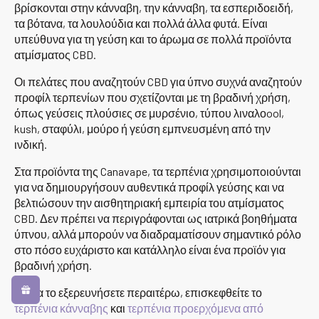
βρίσκονται στην κάνναβη, την κάνναβη, τα εσπεριδοειδή,
τα βότανα, τα λουλούδια και πολλά άλλα φυτά. Είναι
υπεύθυνα για τη γεύση και το άρωμα σε πολλά προϊόντα
ατμίσματος CBD.
Οι πελάτες που αναζητούν CBD για ύπνο συχνά αναζητούν
προφίλ τερπενίων που σχετίζονται με τη βραδινή χρήση,
όπως γεύσεις πλούσιες σε μυρσένιο, τύπου λιναλοool,
kush, σταφύλι, μούρο ή γεύση εμπνευσμένη από την
ινδική.
Στα προϊόντα της Canavape, τα τερπένια χρησιμοποιούνται
για να δημιουργήσουν αυθεντικά προφίλ γεύσης και να
βελτιώσουν την αισθητηριακή εμπειρία του ατμίσματος
CBD. Δεν πρέπει να περιγράφονται ως ιατρικά βοηθήματα
ύπνου, αλλά μπορούν να διαδραματίσουν σημαντικό ρόλο
στο πόσο ευχάριστο και κατάλληλο είναι ένα προϊόν για
βραδινή χρήση.
Για να το εξερευνήσετε περαιτέρω, επισκεφθείτε το
τερπένια κάνναβης
και
τερπένια προερχόμενα από