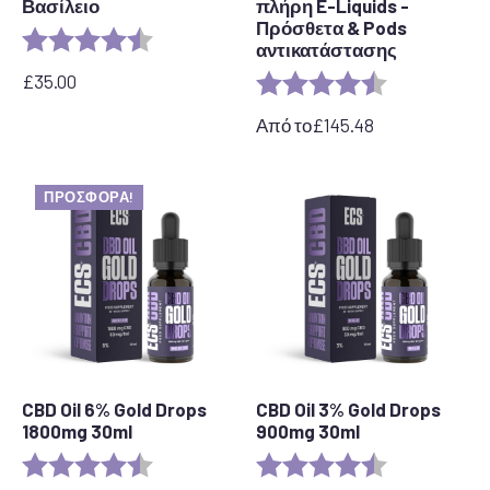
Βασίλειο
πλήρη E-Liquids -
Πρόσθετα & Pods
Αξιολόγηση:
4,8 από 5 αστέρια
αντικατάστασης
£
35.00
Αξιολόγηση:
4,7 από 5 αστ
Από το
£
145.48
ΠΡΟΣΦΟΡΆ!
CBD Oil 6% Gold Drops
CBD Oil 3% Gold Drops
1800mg 30ml
900mg 30ml
Αξιολόγηση:
4,4 από 5 αστέρια
Αξιολόγηση:
4,9 από 5 αστ