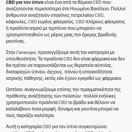
CBD για τον ύπνο
είναι ένα από τα θέματα CBD που
αναζητούνται περισσότερο στο Ηνωμένο Βασίλειο. Πολλοί
άνθρωποι αναζητούν σταγόνες πετρελαίου CBD,
κάψουλες, CBD ευρέος φάσματος, CBD πλήρους φάσματος
ή προϊόντα ατμού με τερπένιο που μπορούν να
χρησιμοποιηθούν ως μέρος μιας πιο ήρεμης βραδινής
ρουτίνας.
Στην Canavape, προσεγγίζουμε αυτή την κατηγορία με
υπευθυνότητα. Τα προϊόντα CBD δεν είναι φάρμακα και δεν
θα πρέπει να παρουσιάζονται ως θεραπεία αϋπνίας,
διαταραχών ύπνου, άγχους, πόνου ή οποιασδήποτε
ιατρικής πάθησης, εκτός εάν έχουν εγκριθεί ως φάρμακα.
Ωστόσο, αναγνωρίζουμε επίσης την πραγματικότητα της
πρόθεσης αναζήτησης των πελατών: πολλοί ενήλικες
χρησιμοποιούν προϊόντα CBD το βράδυ και θέλουν να
καταλάβουν ποια μορφή, δύναμη και ρουτίνα μπορεί να
τους ταιριάζει καλύτερα.
Αυτή η κατηγορία CBD για τον ύπνο συγκεντρώνει