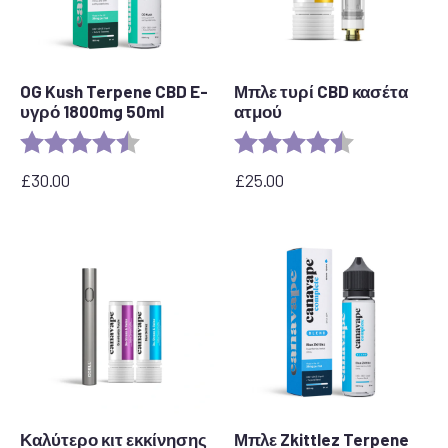
OG Kush Terpene CBD E-
Μπλε τυρί CBD κασέτα
υγρό 1800mg 50ml
ατμού
Αξιολόγηση:
4,6 από 5 αστέρια
Αξιολόγηση:
4,5 από 5 αστ
£
30.00
£
25.00
Καλύτερο κιτ εκκίνησης
Μπλε Zkittlez Terpene