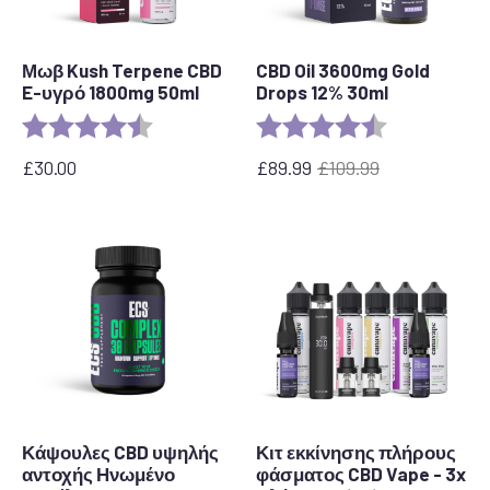
Μωβ Kush Terpene CBD
CBD Oil 3600mg Gold
E-υγρό 1800mg 50ml
Drops 12% 30ml
Αξιολόγηση:
4,6 από 5 αστέρια
Αξιολόγηση:
4,7 από 5 αστ
£
30.00
£
89.99
£
109.99
Η
Η
αρχική
τρέχουσα
τιμή
τιμή
ήταν:
είναι:
£109.99.
£89.99.
Κάψουλες CBD υψηλής
Κιτ εκκίνησης πλήρους
αντοχής Ηνωμένο
φάσματος CBD Vape - 3x