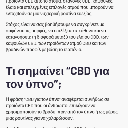
προϊόντα CBD από το στόμα, σταγόνες CBD, κάψουλες,
έλαια και επιλεγμένες επιλογές ατμού που μπορούν να
ενταχθούν σε μια νυχτερινή ρουτίνα ευεξίας.
Στόχος είναι να σας βοηθήσουμε να συγκρίνετε με
σαφήνεια τις μορφές, να επιλέξετε υπεύθυνα και να
κατανοήσετε τη διαφορά μεταξύ του ελαίου CBD, των
καψουλών CBD, των προϊόντων ατμού CBD και των
βραδινών προφίλ με βάση το τερπένιο.
Τι σημαίνει “CBD για
τον ύπνο”;
Η φράση “CBD για τον ύπνο” αναφέρεται συνήθως σε
προϊόντα CBD που οι άνθρωποι επιλέγουν να
χρησιμοποιούν το βράδυ, πριν από τον ύπνο ή ως μέρος
μιας ρουτίνας για να χαλαρώσουν.