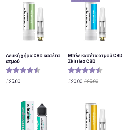
Λευκή χήρα CBD κασέτα
Μπλε κασέτα ατμού CBD
ατμού
Zkittlez CBD
Αξιολόγηση:
4,6 από 5 αστέρια
Αξιολόγηση:
4,6 από 5 αστ
£
25.00
£
20.00
£
25.00
Η
Η
αρχική
τρέχουσα
τιμή
τιμή
ήταν:
είναι:
£25.00.
£20,00.