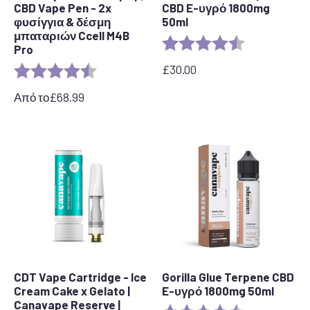
CBD Vape Pen - 2x
CBD E-υγρό 1800mg
φυσίγγια & δέσμη
50ml
μπαταριών Ccell M4B
Αξιολόγηση:
4,7 από 5 αστ
Pro
£
30.00
Αξιολόγηση:
4,7 από 5 αστέρια
Από το
£
68.99
CDT Vape Cartridge - Ice
Gorilla Glue Terpene CBD
Cream Cake x Gelato |
E-υγρό 1800mg 50ml
Canavape Reserve |