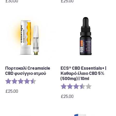
£
30.00
£
25.00
Πορτοκαλί Creamsicle
ECS® CBD Essentials+ |
CBD φυσίγγιο ατμού
Καθαρό έλαιο CBD 5%
(500mg) | 10ml
Αξιολόγηση:
4.2 out of 5 stars
Αξιολόγηση:
3.8 out of 5 s
£
25.00
£
25.00