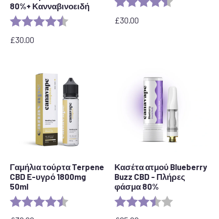
Αξιολόγηση:
4,5 από 5 αστ
80%+ Κανναβινοειδή
£
30.00
Αξιολόγηση:
4,6 από 5 αστέρια
£
30.00
Γαμήλια τούρτα Terpene
Κασέτα ατμού Blueberry
CBD E-υγρό 1800mg
Buzz CBD - Πλήρες
50ml
φάσμα 80%
Αξιολόγηση:
4,8 από 5 αστέρια
Αξιολόγηση:
3.6 out of 5 s