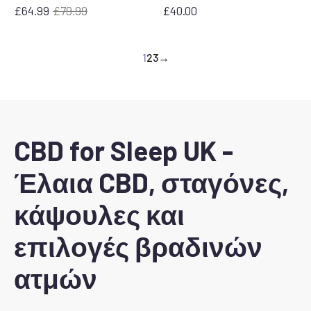
£
64.99
£
79.99
£
40.00
Η
Η
αρχική
τρέχουσα
τιμή
τιμή
1
2
3
→
ήταν:
είναι:
79,99
64,99
£.
£.
CBD for Sleep UK -
Έλαια CBD, σταγόνες,
κάψουλες και
επιλογές βραδινών
ατμών