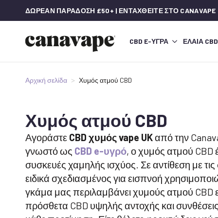
ΔΩΡΕΆΝ ΠΑΡΆΔΟΣΗ £50+ | ΕΝΤΑΧΘΕΊΤΕ ΣΤΟ CANAVAPE
CBD E-ΥΓΡΆ
ΈΛΑΙΑ CBD
Αρχική σελίδα
Χυμός ατμού CBD
Χυμός ατμού CBD
Αγοράστε
CBD χυμός vape UK
από την Canava
γνωστό ως
CBD e-υγρό
, ο χυμός ατμού CBD 
συσκευές χαμηλής ισχύος. Σε αντίθεση με τις
ειδικά σχεδιασμένος για εισπνοή χρησιμοποι
γκάμα μας περιλαμβάνει χυμούς ατμού CBD 
πρόσθετα CBD υψηλής αντοχής και συνθέσεις 