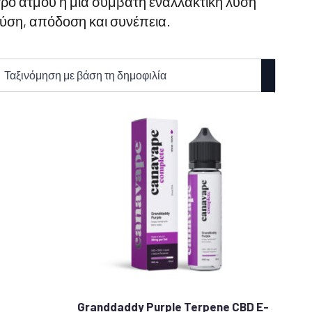
γρό ατμού ή μια συμβατή εναλλακτική λύση
εύση, απόδοση και συνέπεια.
Granddaddy Purple Terpene CBD E-