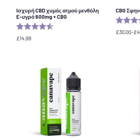
Ισχυρή CBD χυμός ατμού μενθόλη
CBG Σφην
E-υγρό 600mg + CBG
Αξιολόγησ
Αξιολόγηση:
4,5 από 5 αστέρια
£
30.00
-
£
4
Εύρος
£
14.99
τιμών:
από
30,00
£
έως
45,00
£