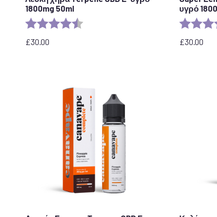
1800mg 50ml
υγρό 180
Αξιολόγηση:
4,7 από 5 αστέρια
Αξιολόγησ
£
30.00
£
30.00