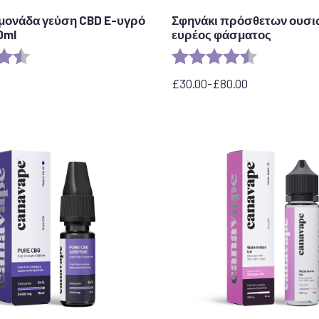
μονάδα γεύση CBD E-υγρό
Σφηνάκι πρόσθετων ουσι
0ml
ευρέος φάσματος
η:
4,5 από 5 αστέρια
Αξιολόγηση:
4,8 από 5 ασ
£
30.00
-
£
80.00
Εύρος
τιμών:
από
30,00
£
έως
80,00
£