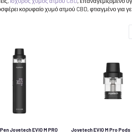
εις,
ισχυρός χυμός ατμού CBD
, επαναγεμιζόμενο υ
οσφέρει κορυφαίο χυμό ατμού CBD, φτιαγμένο για γ
Pen Joyetech EVIO M PRO
Joyetech EVIO M Pro Pods