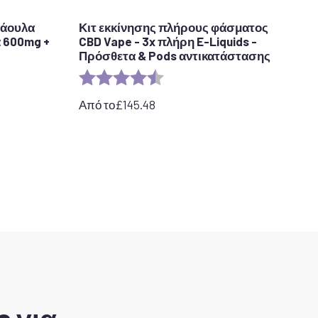
ράουλα
Κιτ εκκίνησης πλήρους φάσματος
 600mg +
CBD Vape - 3x πλήρη E-Liquids -
Πρόσθετα & Pods αντικατάστασης
tars
Αξιολόγηση:
4,7 από 5 αστέρια
Από το
£
145.48