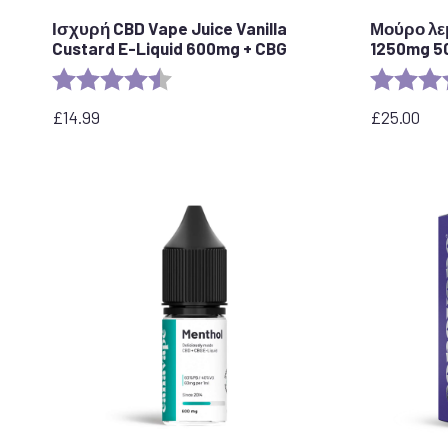
Ισχυρή CBD Vape Juice Vanilla
Μούρο λε
Custard E-Liquid 600mg + CBG
1250mg 5
Αξιολόγηση:
4,6 από 5 αστέρια
Αξιολόγησ
£
14.99
£
25.00