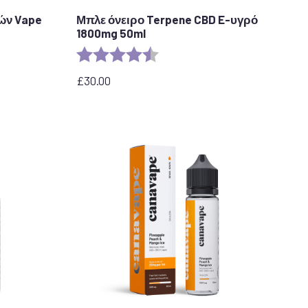
ών Vape
Μπλε όνειρο Terpene CBD E-υγρό
1800mg 50ml
τέρια
Αξιολόγηση:
4,8 από 5 αστέρια
£
30.00