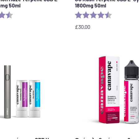
0mg 50ml
1800mg 50ml
η:
4,7 από 5 αστέρια
Αξιολόγηση:
4,6 από 5 ασ
£
30.00