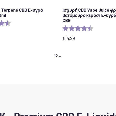
 Terpene CBD E-υγρό
Ισχυρή CBD Vape Juice φ
0ml
βατόμουρο κεράσι E-υγρά
CBG
η:
4,6 από 5 αστέρια
Αξιολόγηση:
4.1 out of 5 s
£
14.99
1
2
→