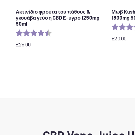
Ακτινίδιο φρούτα του πάθους &
Μωβ Kush
γκουάβα γεύση CBD E-υγρό 1250mg
1800mg 5
50ml
Αξιολόγησ
Αξιολόγηση:
4,5 από 5 αστέρια
£
30.00
£
25.00