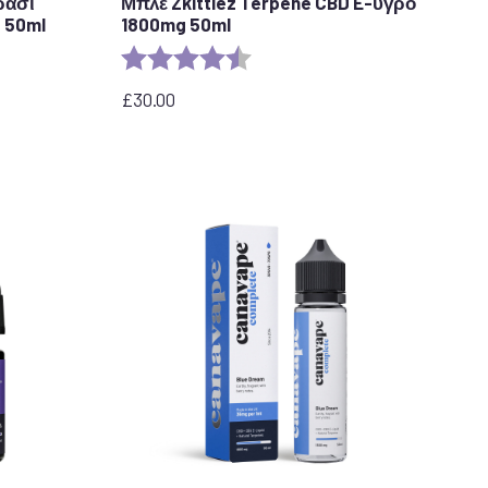
ράσι
Μπλε Zkittlez Terpene CBD E-υγρό
 50ml
1800mg 50ml
τέρια
Αξιολόγηση:
4,7 από 5 αστέρια
£
30.00