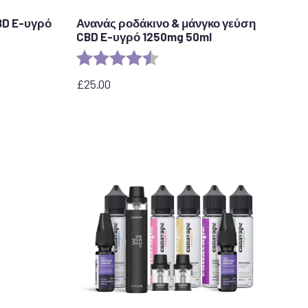
BD E-υγρό
Ανανάς ροδάκινο & μάνγκο γεύση
CBD E-υγρό 1250mg 50ml
τέρια
Αξιολόγηση:
4,7 από 5 αστέρια
£
25.00