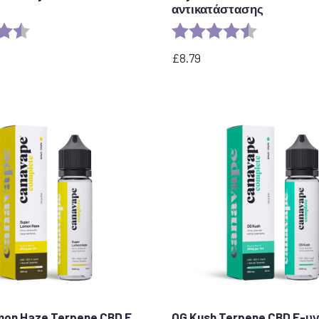
αντικατάστασης
η:
4,5 από 5 αστέρια
Αξιολόγηση:
4,7 από 5 ασ
£
8.79
mon Haze Terpene CBD E
OG Kush Terpene CBD E-υ