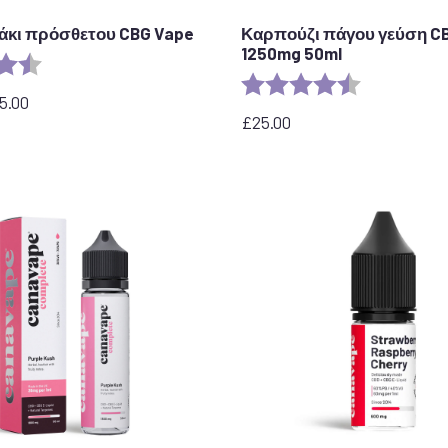
άκι πρόσθετου CBG Vape
Καρπούζι πάγου γεύση C
1250mg 50ml
η:
4,9 από 5 αστέρια
Αξιολόγηση:
4,7 από 5 ασ
5.00
£
25.00