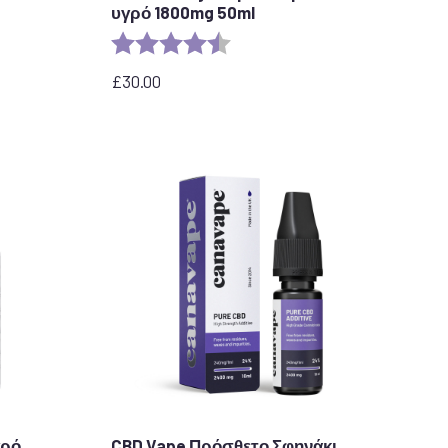
υγρό 1800mg 50ml
τέρια
Αξιολόγηση:
4,8 από 5 αστέρια
£
30.00
γρό
CBD Vape Πρόσθετο Σφηνάκι