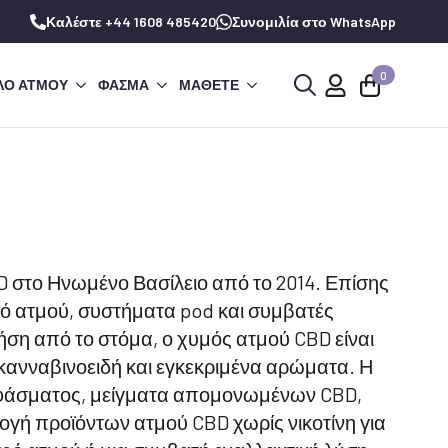
Καλέστε +44 1608 485420
Συνομιλία στο WhatsApp
0
ΛΌ ΑΤΜΟΎ
ΦΆΣΜΑ
ΜΆΘΕΤΕ
Αναζήτηση
για:
D στο Ηνωμένο Βασίλειο από το 2014. Επίσης
υλό ατμού, συστήματα pod και συμβατές
ρήση από το στόμα, ο χυμός ατμού CBD είναι
κανναβινοειδή και εγκεκριμένα αρώματα. Η
 φάσματος, μείγματα απομονωμένων CBD,
ογή προϊόντων ατμού CBD χωρίς νικοτίνη για