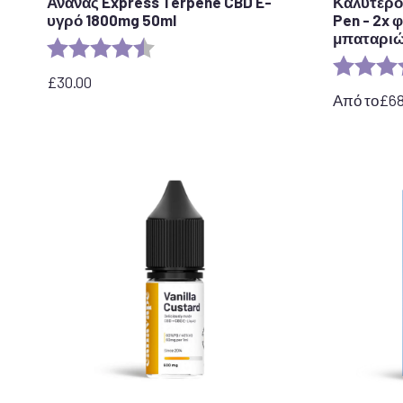
Ανανάς Express Terpene CBD E-
Καλύτερο 
υγρό 1800mg 50ml
Pen - 2x 
μπαταριών
Αξιολόγηση:
4,8 από 5 αστέρια
Αξιολόγησ
£
30.00
Από το
£
6