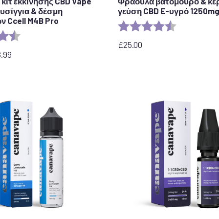
κιτ εκκίνησης CBD Vape
Φράουλα βατόμουρο & κε
φυσίγγια & δέσμη
γεύση CBD E-υγρό 1250mg
 Ccell M4B Pro
Αξιολόγηση:
4,7 από 5 ασ
η:
4,7 από 5 αστέρια
£
25.00
8.99