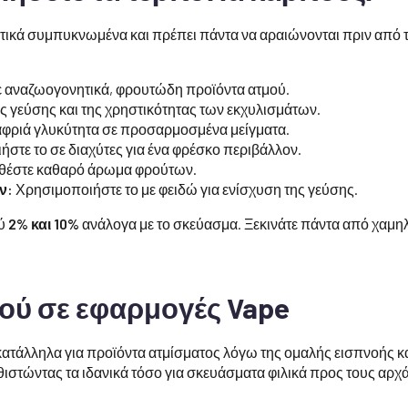
ετικά συμπυκνωμένα και πρέπει πάντα να αραιώνονται πριν από τ
 αναζωογονητικά, φρουτώδη προϊόντα ατμού.
ς γεύσης και της χρηστικότητας των εκχυλισμάτων.
φριά γλυκύτητα σε προσαρμοσμένα μείγματα.
στε το σε διαχύτες για ένα φρέσκο περιβάλλον.
έστε καθαρό άρωμα φρούτων.
ν:
Χρησιμοποιήστε το με φειδώ για ενίσχυση της γεύσης.
ξύ
2% και 10%
ανάλογα με το σκεύασμα. Ξεκινάτε πάντα από χαμηλ
.
ού σε εφαρμογές Vape
α κατάλληλα για προϊόντα ατμίσματος λόγω της ομαλής εισπνοής κ
ιστώντας τα ιδανικά τόσο για σκευάσματα φιλικά προς τους αρχ