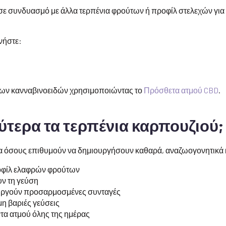
 σε συνδυασμό με άλλα τερπένια φρούτων ή προφίλ στελεχών για
υνήστε:
 των κανναβινοειδών χρησιμοποιώντας το
Πρόσθετα ατμού CBD
.
λύτερα τα τερπένια καρπουζιού;
για όσους επιθυμούν να δημιουργήσουν καθαρά, αναζωογονητικά 
οφίλ ελαφρών φρούτων
ν τη γεύση
ουργούν προσαρμοσμένες συνταγές
η βαριές γεύσεις
τα ατμού όλης της ημέρας