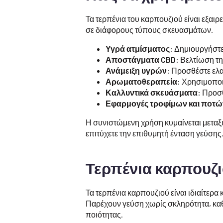
Τα τερπένια του καρπουζιού είναι εξαιρ
σε διάφορους τύπους σκευασμάτων.
Υγρά ατμίσματος:
Δημιουργήστε
Αποστάγματα CBD:
Βελτίωση τη
Ανάμειξη υγρών:
Προσθέστε ελα
Αρωματοθεραπεία:
Χρησιμοποιή
Καλλυντικά σκευάσματα:
Προσθ
Εφαρμογές τροφίμων και ποτώ
Η συνιστώμενη χρήση κυμαίνεται μετα
επιτύχετε την επιθυμητή ένταση γεύσης
Τερπένια καρπουζι
Τα τερπένια καρπουζιού είναι ιδιαίτερ
Παρέχουν γεύση χωρίς σκληρότητα, καθ
ποιότητας.