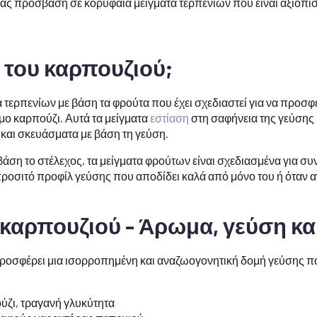
 σας πρόσβαση σε κορυφαία μείγματα τερπενίων που είναι αξιόπ
α του καρπουζιού;
α τερπενίων με βάση τα φρούτα που έχει σχεδιαστεί για να προσφ
μο καρπούζι. Αυτά τα μείγματα
εστίαση
στη σαφήνεια της γεύσης
 και σκευάσματα με βάση τη γεύση.
βάση το στέλεχος, τα μείγματα φρούτων είναι σχεδιασμένα για συν
οσιτό προφίλ γεύσης που αποδίδει καλά από μόνο του ή όταν αν
καρπουζιού - Άρωμα, γεύση κα
ροσφέρει μια ισορροπημένη και αναζωογονητική δομή γεύσης πο
ζι, τραγανή γλυκύτητα