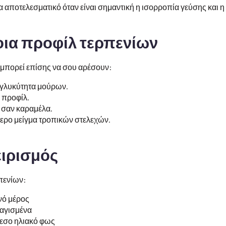
ερα αποτελεσματικό όταν είναι σημαντική η ισορροπία γεύσης και
οια προφίλ τερπενίων
 μπορεί επίσης να σου αρέσουν:
 γλυκύτητα μούρων.
 προφίλ.
ι σαν καραμέλα.
ερο μείγμα τροπικών στελεχών.
ειρισμός
ρπενίων:
νό μέρος
ραγισμένα
μεσο ηλιακό φως