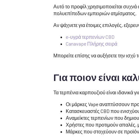
Αυτό το προφίλ χρησιμοποιείται συχνά
πολυεπίπεδων εμπειριών ατμίσματος.
Αν ψάχνετε για έτοιμες επιλογές, εξερε
e-υγρά τερπενίων CBD
Canavape Πλήρης σειρά
Μπορείτε επίσης να αυξήσετε την ισχύ
Για ποιον είναι κα
Τα τερπένια καρπουζιού είναι ιδανικά 
Οι μάρκες Vape αναπτύσσουν πρ
Κατασκευαστές CBD που ενισχύου
Αναμείκτες τερπενίων που δημι
Χρήστες που προτιμούν απαλές, μ
Μάρκες που στοχεύουν σε προϊόν