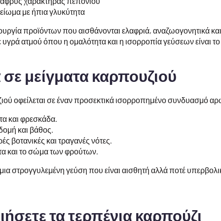
λαφρύς χαρακτήρας πεπονιού
είωμα με ήπια γλυκύτητα
ημιουργία προϊόντων που αισθάνονται ελαφριά, αναζωογονητικά κα
ε υγρά ατμού όπου η ομαλότητα και η ισορροπία γεύσεων είναι το 
 σε μείγματα καρπουζιού
ιού οφείλεται σε έναν προσεκτικά ισορροπημένο συνδυασμό α
τα και φρεσκάδα.
δομή και βάθος.
ές βοτανικές και τραγανές νότες.
τα και το σώμα των φρούτων.
μια στρογγυλεμένη γεύση που είναι αισθητή αλλά ποτέ υπερβολικ
ήσετε τα τερπένια καρπούζι