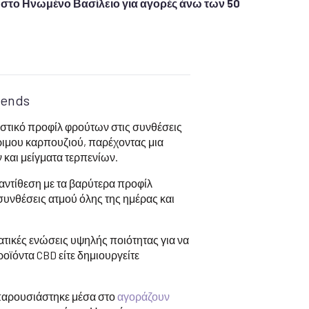
το Ηνωμένο Βασίλειο για αγορές άνω των 50
lends
ιστικό προφίλ φρούτων στις συνθέσεις
ώριμου καρπουζιού, παρέχοντας μια
 και μείγματα τερπενίων.
αντίθεση με τα βαρύτερα προφίλ
συνθέσεις ατμού όλης της ημέρας και
τικές ενώσεις υψηλής ποιότητας για να
οϊόντα CBD είτε δημιουργείτε
παρουσιάστηκε μέσα στο
αγοράζουν