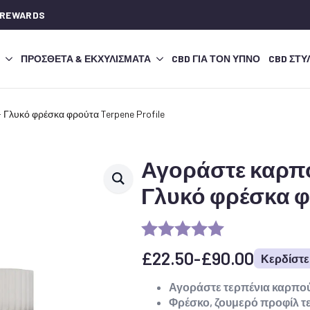
 REWARDS
ΠΡΌΣΘΕΤΑ & ΕΚΧΥΛΊΣΜΑΤΑ
CBD ΓΙΑ ΤΟΝ ΎΠΝΟ
CBD ΣΤΥ
 Γλυκό φρέσκα φρούτα Terpene Profile
Αγοράστε καρπού
Γλυκό φρέσκα φρ
£
22.50
-
£
90.00
Κερδίστε 
Εύρος
τιμών:
Αγοράστε τερπένια καρπού
Φρέσκο, ζουμερό προφίλ 
από