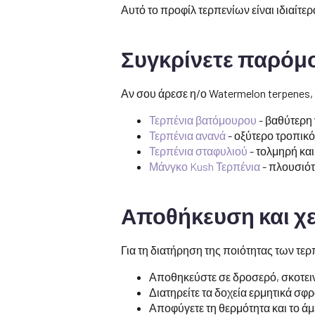
Αυτό το προφίλ τερπενίων είναι ιδιαίτ
Συγκρίνετε παρόμ
Αν σου άρεσε η/ο Watermelon terpenes,
Τερπένια βατόμουρου
- βαθύτερη
Τερπένια ανανά
- οξύτερο τροπικό
Τερπένια σταφυλιού
- τολμηρή κα
Μάνγκο Kush Τερπένια
- πλουσιότ
Αποθήκευση και χ
Για τη διατήρηση της ποιότητας των τε
Αποθηκεύστε σε δροσερό, σκοτει
Διατηρείτε τα δοχεία ερμητικά σφ
Αποφύγετε τη θερμότητα και το ά