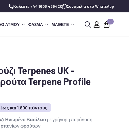
Καλέστε +44 1608 485420
Συνομιλία στο WhatsApp
0
ΛΌ ΑΤΜΟΎ
ΦΆΣΜΑ
ΜΆΘΕΤΕ
Αναζήτηση
για:
ζι Terpenes UK -
ούτα Terpene Profile
έως και 1.800 πόντους.
ζι Ηνωμένο Βασίλειο
με γρήγορη παράδοση
τερπενίων φρούτων