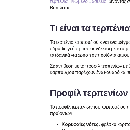
τερπένια Ηνωμένο Βασίλειο
, δίνοντάς
Βασιλείου.
Τι είναι τα τερπένι
Τα τερπένια καρπουζιού είναι ένα μείγμ
υδρόβια γεύση που συνδέεται με το ώρι
τα ιδανικά για χρήση σε προϊόντα ατμού
Σε αντίθεση με τα προφίλ τερπενίων με 
καρπουζιού παρέχουν ένα καθαρό και πρ
Προφίλ τερπενίων 
Το προφίλ τερπενίων του καρπουζιού π
προϊόντων.
Κορυφαίες νότες:
φρέσκο καρπού