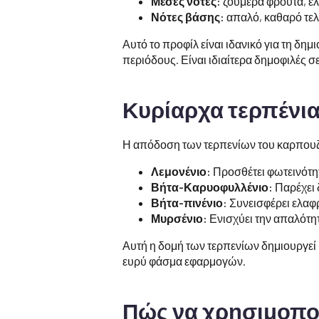
Μέσες νότες:
ζουμερά φρούτα, ε
Νότες βάσης:
απαλό, καθαρό τελ
Αυτό το προφίλ είναι ιδανικό για τη δ
περιόδους. Είναι ιδιαίτερα δημοφιλές σ
Κυρίαρχα τερπένια
Η απόδοση των τερπενίων του καρπουζ
Λεμονένιο:
Προσθέτει φωτεινότη
Βήτα-Καρυοφυλλένιο:
Παρέχει 
Βήτα-πινένιο:
Συνεισφέρει ελαφρ
Μυρσένιο:
Ενισχύει την απαλότη
Αυτή η δομή των τερπενίων δημιουργεί 
ευρύ φάσμα εφαρμογών.
Πώς να χρησιμοποι