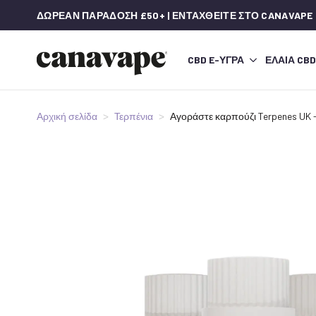
ΔΩΡΕΆΝ ΠΑΡΆΔΟΣΗ £50+ | ΕΝΤΑΧΘΕΊΤΕ ΣΤΟ CANAVAPE
CBD E-ΥΓΡΆ
ΈΛΑΙΑ CBD
Αρχική σελίδα
Τερπένια
Αγοράστε καρπούζι Terpenes UK -