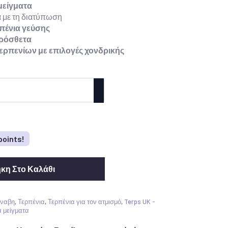
 μείγματα
 με τη διατύπωση
πένια γεύσης
πρόσθετα
ερπενίων με επιλογές χονδρικής
points!
κη Στο Καλάθι
νναβη
,
Τερπένια
,
Τερπένια για τον ατμισμό
,
Terps UK -
ά μείγματα