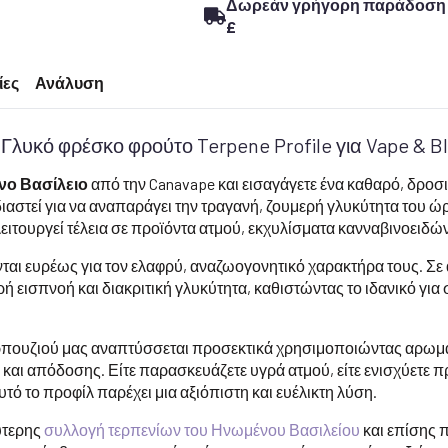
Δωρεάν γρήγορη παράδοση σ
Profile
£
ποσότητα
ίες
Ανάλυση
Γλυκό φρέσκο φρούτο Terpene Profile για Vape & B
νο Βασίλειο
από την Canavape και εισαγάγετε ένα καθαρό, δροσ
εδιαστεί για να αναπαράγει την τραγανή, ζουμερή γλυκύτητα του 
ιτουργεί τέλεια σε προϊόντα ατμού, εκχυλίσματα κανναβινοειδών
αι ευρέως για τον ελαφρύ, αναζωογονητικό χαρακτήρα τους. Σε 
 εισπνοή και διακριτική γλυκύτητα, καθιστώντας το ιδανικό για 
αρπουζιού μας αναπτύσσεται προσεκτικά χρησιμοποιώντας αρωμα
και απόδοσης. Είτε παρασκευάζετε υγρά ατμού, είτε ενισχύετε πρ
ό το προφίλ παρέχει μια αξιόπιστη και ευέλικτη λύση.
ύτερης
συλλογή τερπενίων του Ηνωμένου Βασιλείου
και επίσης 