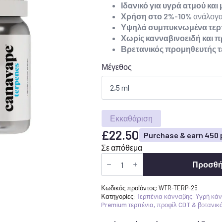
Ιδανικό για υγρά ατμού και
22,50
Χρήση στο 2%-10%
ανάλογα
£
Υψηλά συμπυκνωμένα τερ
Χωρίς κανναβινοειδή και 
έως
Βρετανικός προμηθευτής τ
90,00
Μέγεθος
£
Εκκαθάριση
£
22.50
Purchase & earn 450 
Σε απόθεμα
Αγοράστε
καρπούζι
Προσθή
Terpenes
UK
-
Κωδικός προϊόντος:
WTR-TERP-25
Γλυκό
Κατηγορίες:
Τερπένια κάνναβης
,
Υγρή κά
φρέσκα
Premium τερπένια, προφίλ CDT & βοτανικ
φρούτα
Terpene