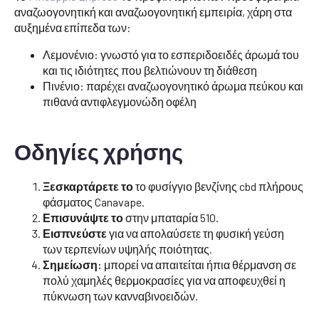
αναζωογονητική και αναζωογονητική εμπειρία, χάρη στα
αυξημένα επίπεδα των:
Λεμονένιο: γνωστό για το εσπεριδοειδές άρωμά του
και τις ιδιότητες που βελτιώνουν τη διάθεση
Πινένιο: παρέχει αναζωογονητικό άρωμα πεύκου και
πιθανά αντιφλεγμονώδη οφέλη
Οδηγίες χρήσης
Ξεσκαρτάρετε το
το φυσίγγιο βενζίνης cbd πλήρους
φάσματος Canavape.
Επισυνάψτε το
στην μπαταρία 510.
Εισπνεύστε
για να απολαύσετε τη φυσική γεύση
των τερπενίων υψηλής ποιότητας.
Σημείωση:
μπορεί να απαιτείται ήπια θέρμανση σε
πολύ χαμηλές θερμοκρασίες για να αποφευχθεί η
πύκνωση των κανναβινοειδών.