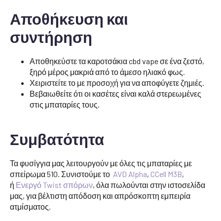
Αποθήκευση και
συντήρηση
Αποθηκεύστε τα καροτσάκια cbd vape σε ένα ζεστό,
ξηρό μέρος μακριά από το άμεσο ηλιακό φως.
Χειριστείτε το με προσοχή για να αποφύγετε ζημιές.
Βεβαιωθείτε ότι οι κασέτες είναι καλά στερεωμένες
στις μπαταρίες τους.
Συμβατότητα
Τα φυσίγγια μας λειτουργούν με όλες τις μπαταρίες με
σπείρωμα 510. Συνιστούμε το
AVD Alpha
,
CCell M3B
,
ή
Ενεργό Twist σπόρων
, όλα πωλούνται στην ιστοσελίδα
μας, για βέλτιστη απόδοση και απρόσκοπτη εμπειρία
ατμίσματος.