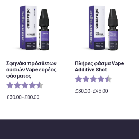
Σφηνάκι πρόσθετων
Πλήρες φάσμα Vape
ουσιών Vape ευρέος
Additive Shot
φάσματος
Rating:
4.6 out of 5 
Rating:
4.8 out of 5 stars
£
30.00
-
£
45.00
Εύρος
£
30.00
-
£
80.00
Εύρος
τιμών:
τιμών:
από
από
30,00
30,00
£
£
έως
έως
45,00
80,00
£