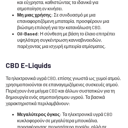
και εύχρηστα, καθιστώντας τα ιδανικά για
ατμοποίηση εν κινήσει.
Μη μιας χρήσης
: Σε συνδυασμό με μια
επαναφορτιζόμενη μπαταρία, προσφέρουν μια
βιώσιμη επιλογή για την κατανάλωση CBD.
Oil-Based
: Η σύνθεση με βάση το έλαιο επιτρέπει
υψηλότερη συγκέντρωση κανναβινοειδών,
παρέχοντας μια ισχυρή εμπειρία ατμίσματος.
CBD E-Liquids
Τα ηλεκτρονικά υγρά CBD, επίσης γνωστά ως χυμοί ατμού,
χρησιμοποιούνται σε επαναγεμιζόμενες συσκευές ατμού.
Περιέχουν ένα μείγμα CBD και άλλων συστατικών για τη
δημιουργία ενός ατμοποιήσιμου υγρού. Τα βασικά
χαρακτηριστικά περιλαμβάνουν:
Μεγαλύτερος όγκος
: Τα ηλεκτρονικά υγρά CBD
κυκλοφορούν σε μεγαλύτερα μπουκάλια,
προσφέροντας περισσότερο προϊόν, αλλά σε