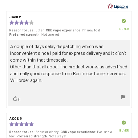
of
5
Review
Jack M
Review
stars
author:
date:
Verified
Review
rating:
BUYER
Reason for use
: Other
CBD vape experience
: I’m new to it
4.0
Purch
Preferred strength
: Not sure yet
out
date:
of
Review
A couple of days delay dispatching which was
5
stars
text:
inconvenient since I paid for express delivery and it didn’t
come within that timescale.
Other than that all good. The product works as advertised
and really good response from Ben in customer services.
Will order again.
Vote
vote(s)
0
up
Review
AKOS M
Review
author:
date:
Verified
Review
rating:
BUYER
Reason for use
: Focus or clarity
CBD vape experience
: I’ve used a
5.0
Purch
few
Preferred strength
: Not sure yet