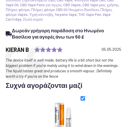
Vape Oil
,
CBD Vape Pens για άγχος
,
CBD Vapes
,
CBD Vape μίας χρήσης
,
Πλήρες φάσμα
,
Πλήρες φάσμα CBD Oil Ηνωμένο Βασίλειο
,
Πλήρες
φάσμα Vapes
,
Υγρή κάνναβη
,
Terpene Vape
,
THC Vape Pen
,
Vape
Cartridge
,
Στυλό ατμού
Δωρεάν γρήγορη παράδοση στο Ηνωμένο
Βασίλειο για αγορές άνω των 50 £
Rating: 5.0 out of 5 stars
Testimonial
Author:
KIERAN B
Date:
05.05.2025
Text:
The device itself is well made, battery life is a bit short but not the
biggest problem if you're mainly using it to wind down in the evenings.
The liquid tastes great and produces a smooth vapour. Definitely
worth a try if you're on the fence
Συχνά αγοράζονται μαζί