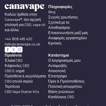
£
Πληροφορίες
Blog
Καλώς ήρθατε στην
Συχνές ερωτήσεις
Canavape®, την αρχική
Σχετικά με το
επιλογή για CBD, vape oil
Αποθηκάριοι
και άλλα.
Επικοινωνήστε μαζί μας
Αναφορές εργαστηρίου
+44 1608 485 420
Κριτικές
hello@canavape.co.uk
Προϊόντα
Κατάστημα
Έλαια CBD
Ο λογαριασμός μου
Κάψουλες CBD
Ανταμοιβές
CBD E-υγρά
Αποστολή
Πρόσθετα & εκχυλίσματα
Επιστρέφει
CBD στυλό ατμού
Όροι & Προϋποθέσεις
Τερπένια
Πολιτική απορρήτου
CBD Vape Starter Kits
Βάση γνώσεων
Κατάλογος CBD