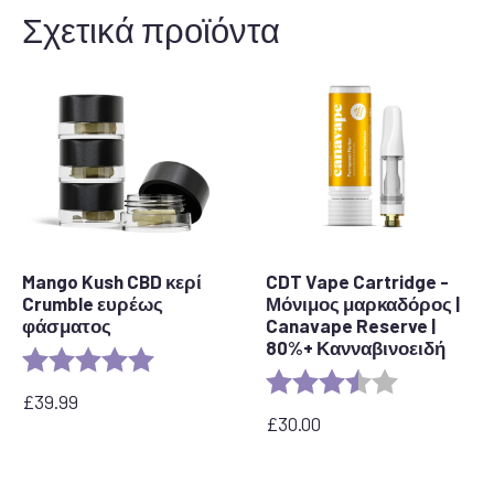
Σχετικά προϊόντα
Mango Kush CBD κερί
CDT Vape Cartridge -
Crumble ευρέως
Μόνιμος μαρκαδόρος |
φάσματος
Canavape Reserve |
80%+ Κανναβινοειδή
Rating:
5.0 out of 5 stars
Rating:
3.7 out of 5 
£
39.99
£
30.00