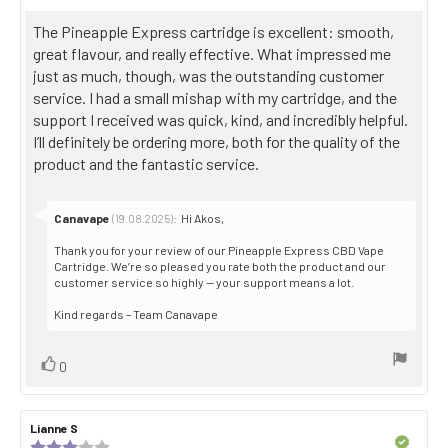
out
date:
of
Review
The Pineapple Express cartridge is excellent: smooth,
5
stars
text:
great flavour, and really effective. What impressed me
just as much, though, was the outstanding customer
service. I had a small mishap with my cartridge, and the
support I received was quick, kind, and incredibly helpful.
I’ll definitely be ordering more, both for the quality of the
product and the fantastic service.
Reply
Canavape
:
Hi Akos,
(19.08.2025)
from:
Thank you for your review of our Pineapple Express CBD Vape
Cartridge. We’re so pleased you rate both the product and our
customer service so highly — your support means a lot.
Kind regards – Team Canavape
Vote
vote(s)
0
up
Review
Lianne S
Review
author:
date:
Verified
Review