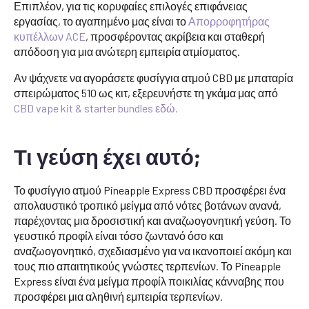
Επιπλέον, για τις κορυφαίες επιλογές επιφάνειας
εργασίας, το αγαπημένο μας είναι το
Απορροφητήρας
κυπέλλων ACE
, προσφέροντας ακρίβεια και σταθερή
απόδοση για μια ανώτερη εμπειρία ατμίσματος.
Αν ψάχνετε να αγοράσετε φυσίγγια ατμού CBD με μπαταρία
σπειρώματος 510 ως κιτ, εξερευνήστε τη γκάμα μας από
CBD vape kit & starter bundles εδώ.
Τι γεύση έχει αυτό;
Το φυσίγγιο ατμού Pineapple Express CBD προσφέρει ένα
απολαυστικό τροπικό μείγμα από νότες βοτάνων ανανά,
παρέχοντας μια δροσιστική και αναζωογονητική γεύση. Το
γευστικό προφίλ είναι τόσο ζωντανό όσο και
αναζωογονητικό, σχεδιασμένο για να ικανοποιεί ακόμη και
τους πιο απαιτητικούς γνώστες τερπενίων. Το Pineapple
Express είναι ένα μείγμα προφίλ ποικιλίας κάνναβης που
προσφέρει μια αληθινή εμπειρία τερπενίων.