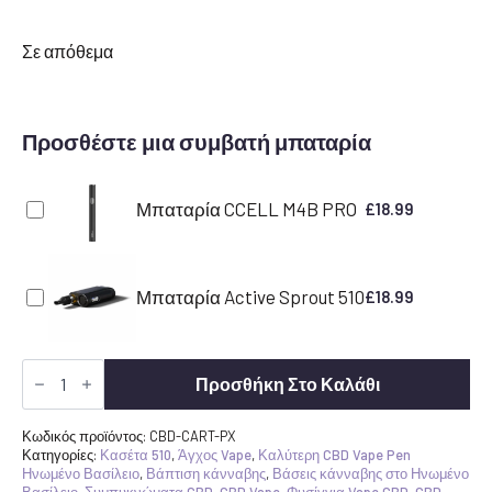
Σε απόθεμα
Προσθέστε μια συμβατή μπαταρία
Μπαταρία CCELL M4B PRO
£
18.99
Μπαταρία Active Sprout 510
£
18.99
Pineapple
Express
Προσθήκη Στο Καλάθι
CBD
Vape
Cartridge
Κωδικός προϊόντος:
CBD-CART-PX
ποσότητα
Κατηγορίες:
Κασέτα 510
,
Άγχος Vape
,
Καλύτερη CBD Vape Pen
Ηνωμένο Βασίλειο
,
Βάπτιση κάνναβης
,
Βάσεις κάνναβης στο Ηνωμένο
Βασίλειο
,
Συμπυκνώματα CBD
,
CBD Vape
,
Φυσίγγια Vape CBD
,
CBD