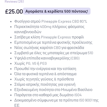
Reviews (
26
)
£
25.00
Αγοράστε & κερδίστε 500 πόντους!
Φυσίγγιο ατμού Pineapple Express CBD 80%
Περιεκτικότητα 400mg πλήρους φάσματος
κανναβινοειδών
Σατίβα με κλίση Pineapple Express προφίλ
Εμποτισμένο με τερπένια φυσικής προέλευσης
Νέος σωλήνας καρότσι CBD για φρεσκάδα
Συμβατό με όλες τις μπαταρίες με σπείρωμα 510
Υψηλά επίπεδα κανναβιγκερόλης (CBG)
Χωρίς PG, VG ή PEG
Προωθεί την ενέργεια και την εστίαση
Όλα τα φυσικά τερπένια & απόσταγμα
Χωρίς τεχνητές γεύσεις & πρόσθετα
Στόμιο ιατρικής ποιότητας για υγιεινή
Εξειδικευμένη ποιότητα στο Ηνωμένο Βασίλειο
Παράγεται στο καθαρό μας δωμάτιο ISO4
Δοκιμασμένο σύμφωνα με τα πρότυπα ISO 9001 της
ΕΕ