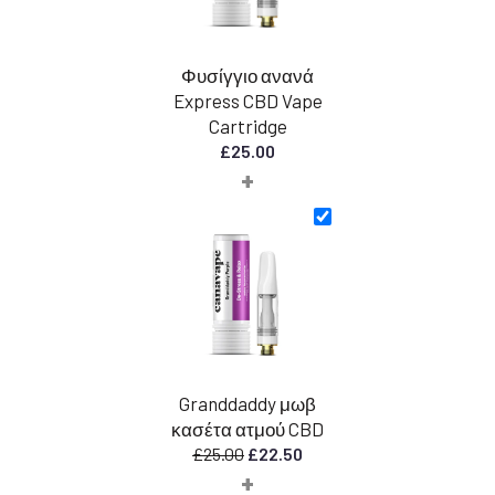
Φυσίγγιο ανανά
Express CBD Vape
Cartridge
£
25.00
+
Granddaddy μωβ
κασέτα ατμού CBD
Η
Η
£
25.00
£
22.50
+
αρχική
τρέχουσα