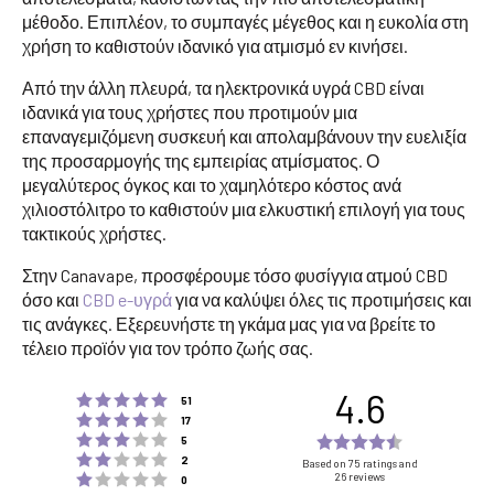
μέθοδο. Επιπλέον, το συμπαγές μέγεθος και η ευκολία στη
χρήση το καθιστούν ιδανικό για ατμισμό εν κινήσει.
Από την άλλη πλευρά, τα ηλεκτρονικά υγρά CBD είναι
ιδανικά για τους χρήστες που προτιμούν μια
επαναγεμιζόμενη συσκευή και απολαμβάνουν την ευελιξία
της προσαρμογής της εμπειρίας ατμίσματος. Ο
μεγαλύτερος όγκος και το χαμηλότερο κόστος ανά
χιλιοστόλιτρο το καθιστούν μια ελκυστική επιλογή για τους
τακτικούς χρήστες.
Στην Canavape, προσφέρουμε τόσο φυσίγγια ατμού CBD
όσο και
CBD e-υγρά
για να καλύψει όλες τις προτιμήσεις και
τις ανάγκες. Εξερευνήστε τη γκάμα μας για να βρείτε το
τέλειο προϊόν για τον τρόπο ζωής σας.
4.6
Rating 5 out of 5 stars
votes
51
Rating 4 out of 5 stars
votes
17
Rating 3 out of 5 stars
Rating
votes
5
Rating 2 out of 5 stars
votes
4.6
2
Based on 75 ratings and
Rating 1 out of 5 stars
26 reviews
votes
0
out