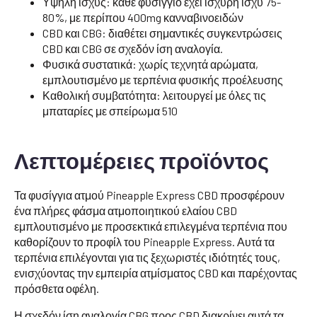
Υψηλή ισχύς: κάθε φυσίγγιο έχει ισχυρή ισχύ 75-
80%, με περίπου 400mg κανναβινοειδών
CBD και CBG: διαθέτει σημαντικές συγκεντρώσεις
CBD και CBG σε σχεδόν ίση αναλογία.
Φυσικά συστατικά: χωρίς τεχνητά αρώματα,
εμπλουτισμένο με τερπένια φυσικής προέλευσης
Καθολική συμβατότητα: λειτουργεί με όλες τις
μπαταρίες με σπείρωμα 510
Λεπτομέρειες προϊόντος
Τα φυσίγγια ατμού Pineapple Express CBD προσφέρουν
ένα πλήρες φάσμα ατμοποιητικού ελαίου CBD
εμπλουτισμένο με προσεκτικά επιλεγμένα τερπένια που
καθορίζουν το προφίλ του Pineapple Express. Αυτά τα
τερπένια επιλέγονται για τις ξεχωριστές ιδιότητές τους,
ενισχύοντας την εμπειρία ατμίσματος CBD και παρέχοντας
πρόσθετα οφέλη.
Η σχεδόν ίση αναλογία CBG προς CBD διακρίνει αυτά τα