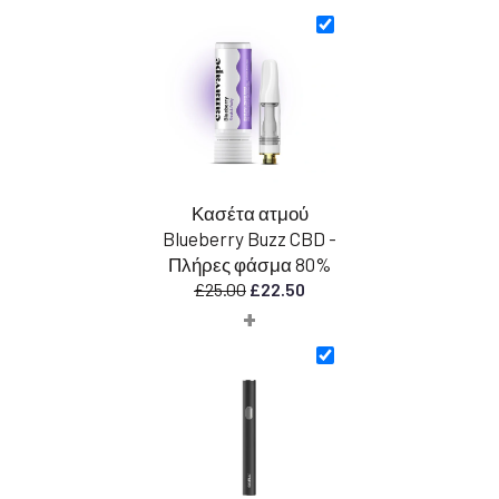
τιμή
τιμή
ήταν:
είναι:
£25.00.
£22.50.
Κασέτα ατμού
Blueberry Buzz CBD -
Πλήρες φάσμα 80%
Η
Η
£
25.00
£
22.50
+
αρχική
τρέχουσα
τιμή
τιμή
ήταν:
είναι:
£25.00.
£22.50.