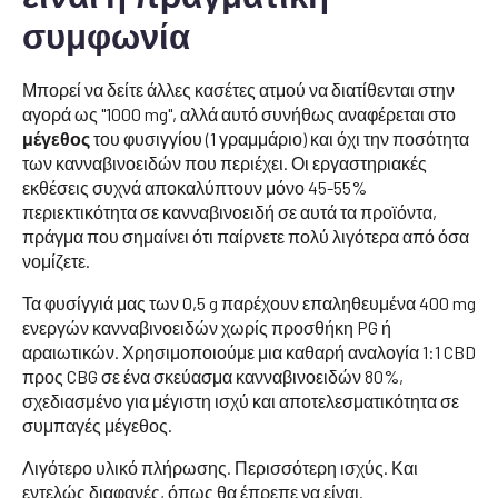
συμφωνία
Μπορεί να δείτε άλλες κασέτες ατμού να διατίθενται στην
αγορά ως "1000 mg", αλλά αυτό συνήθως αναφέρεται στο
μέγεθος
του φυσιγγίου (1 γραμμάριο) και όχι την ποσότητα
των κανναβινοειδών που περιέχει. Οι εργαστηριακές
εκθέσεις συχνά αποκαλύπτουν μόνο 45-55%
περιεκτικότητα σε κανναβινοειδή σε αυτά τα προϊόντα,
πράγμα που σημαίνει ότι παίρνετε πολύ λιγότερα από όσα
νομίζετε.
Τα φυσίγγιά μας των 0,5 g παρέχουν επαληθευμένα 400 mg
ενεργών κανναβινοειδών χωρίς προσθήκη PG ή
αραιωτικών. Χρησιμοποιούμε μια καθαρή αναλογία 1:1 CBD
προς CBG σε ένα σκεύασμα κανναβινοειδών 80%,
σχεδιασμένο για μέγιστη ισχύ και αποτελεσματικότητα σε
συμπαγές μέγεθος.
Λιγότερο υλικό πλήρωσης. Περισσότερη ισχύς. Και
εντελώς διαφανές, όπως θα έπρεπε να είναι.