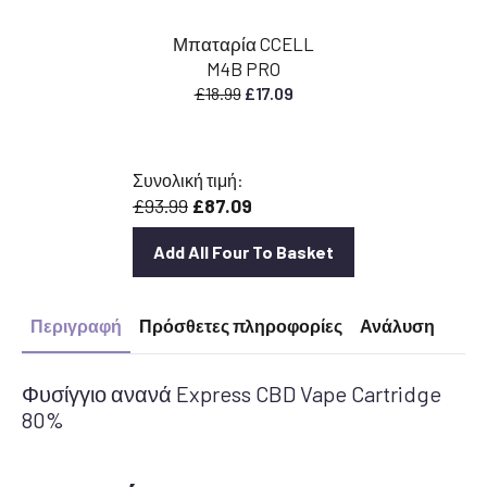
Μπαταρία CCELL
M4B PRO
Η
Η
£
18.99
£
17.09
αρχική
τρέχουσα
τιμή
τιμή
ήταν:
είναι:
Συνολική τιμή:
£18.99.
£17.09.
£93.99
£87.09
Add All Four To Basket
Περιγραφή
Πρόσθετες πληροφορίες
Ανάλυση
Φυσίγγιο ανανά Express CBD Vape Cartridge
80%